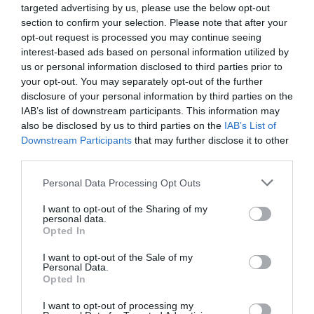
κοινωνική ευαισθησία.
targeted advertising by us, please use the below opt-out
section to confirm your selection. Please note that after your
Τέλος, το φεστιβάλ θα μεταδίδεται online σε
opt-out request is processed you may continue seeing
interest-based ads based on personal information utilized by
πραγματικό χρόνο, ενώ μέρος του θα προβάλλεται σε
us or personal information disclosed to third parties prior to
αρκετές πόλεις της Θεσσαλίας ταυτόχρονα με το
your opt-out. You may separately opt-out of the further
κεντρικό φεστιβάλ.
disclosure of your personal information by third parties on the
IAB’s list of downstream participants. This information may
Θα φιλοξενηθούν ειδικοί και επώνυμοι για κάθε
also be disclosed by us to third parties on the
IAB’s List of
αφιέρωμα, εργαστήριο και master class.
Downstream Participants
that may further disclose it to other
third parties.
Το φεστιβάλ, με Συμβούλους διοργάνωσης την Alpha
Marketing, θα συνεργαστεί με το ΕΚΟΜΕ, το film office
Personal Data Processing Opt Outs
Θεσσαλίας, το film office Θεσσαλονίκης, τη Γενική
I want to opt-out of the Sharing of my
Γραμματεία Επαγγελματικής Εκπαίδευσης, Κατάρτισης,
personal data.
Opted In
Διά Βίου Μάθησης και Νεολαίας του Υπουργείου
Παιδείας και Θρησκευμάτων, Φεστιβάλ
I want to opt-out of the Sale of my
Κινηματογράφου και ντοκιμαντέρ με τα οποία
Personal Data.
Opted In
βρίσκεται σε επαφή, και φυσικά με όλους τους φορείς,
Υπουργείο Πολιτισμού, Περιφέρεια Θεσσαλίας, Γαλλικό
I want to opt-out of processing my