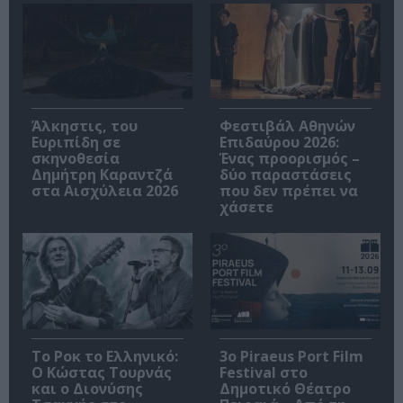
Άλκηστις, του
Φεστιβάλ Αθηνών
Ευριπίδη σε
Επιδαύρου 2026:
σκηνοθεσία
Ένας προορισμός –
Δημήτρη Καραντζά
δύο παραστάσεις
στα Αισχύλεια 2026
που δεν πρέπει να
χάσετε
Το Ροκ το Ελληνικό:
3o Piraeus Port Film
Ο Κώστας Τουρνάς
Festival στο
και ο Διονύσης
Δημοτικό Θέατρο