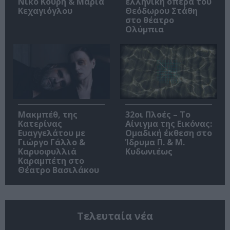
Νίκο Κουρή & Μαρία
ελληνική όπερα του
Κεχαγιόγλου
Θεόδωρου Στάθη
στο θέατρο
Ολύμπια
Μακμπέθ, της
32οι Πλοές – Το
Κατερίνας
Αίνιγμα της Εικόνας:
Ευαγγελάτου με
Ομαδική έκθεση στο
Γιώργο Γάλλο &
Ίδρυμα Π. & Μ.
Καρυοφυλλιά
Κυδωνιέως
Καραμπέτη στο
Θέατρο Βασιλάκου
Τελευταία νέα