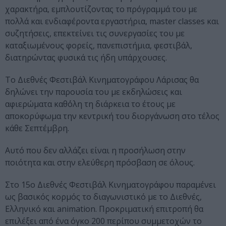
χαρακτήρα, εμπλουτίζοντας το πρόγραμμά του με
πολλά και ενδιαφέροντα εργαστήρια, master classes και
συζητήσεις, επεκτείνει τις συνεργασίες του με
καταξιωμένους φορείς, πανεπιστήμια, φεστιβάλ,
διατηρώντας φυσικά τις ήδη υπάρχουσες.
Το Διεθνές Φεστιβάλ Κινηματογράφου Λάρισας θα
δηλώνει την παρουσία του με εκδηλώσεις και
αφιερώματα καθ΄όλη τη διάρκεια το έτους με
αποκορύφωμα την κεντρική του διοργάνωση στο τέλος
κάθε Σεπτέμβρη.
Αυτό που δεν αλλάζει είναι η προσήλωση στην
ποιότητα και στην ελεύθερη πρόσβαση σε όλους.
Στο 15ο Διεθνές Φεστιβάλ Κινηματογράφου παραμένει
ως βασικός κορμός το διαγωνιστικό με το Διεθνές,
Ελληνικό και animation. Προκριματική επιτροπή θα
επιλέξει από ένα όγκο 200 περίπου συμμετοχών το