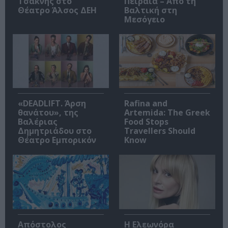
Τσακνής στο
Πειραιά – Από τη
Θέατρο Άλσος ΔΕΗ
Βαλτική στη
Μεσόγειο
«DEADLIFT. Άρση
Rafina and
θανάτου», της
Artemida: The Greek
Βαλέριας
Food Stops
Δημητριάδου στο
Travellers Should
Θέατρο Εμπορικόν
Know
Απόστολος
Η Ελεωνόρα