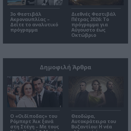
3ο Φεστιβάλ
Διεθνές Φεστιβάλ
Ακροναυπλίας –
Πέτρας 2026: Το
Δείτε το αναλυτικό
πρόγραμμα για
πρόγραμμα
Αύγουστο έως
Οκτώβριο
Δημοφιλή Άρθρα
O «Οιδίποδας» του
Θεοδώρα,
Ρόμπερτ Άικ ξανά
Αυτοκράτειρα του
στη Στέγη – Με τους
Βυζαντίου: Η νέα