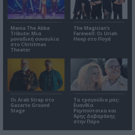
Mania The Abba
The Magician’s
Tribute: Μια
Farewell: Οι Uriah
μοναδική συναυλία
Heep στο Floyd
στο Christmas
Theater
Οι Arab Strap στο
Τα τραγούδια μας:
Gazarte Ground
Ευανθία
Stage
Ρεμπούτσικα και
Άρης Δαβαράκης
στην Πάρο