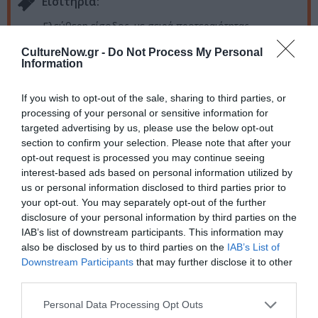
Eισιτήρια:
Ελεύθερη είσοδος, με σειρά προτεραιότητας
CultureNow.gr -
Do Not Process My Personal
Πληροφορίες / Κρατήσεις:
Information
agonfestival.com
If you wish to opt-out of the sale, sharing to third parties, or
processing of your personal or sensitive information for
Ακολουθήστε το Culturenow.gr στο
Google News
και
targeted advertising by us, please use the below opt-out
μάθετε πρώτοι όλες τις ειδήσεις
section to confirm your selection. Please note that after your
opt-out request is processed you may continue seeing
Δείτε όλα τα
τελευταία νέα
για την Τέχνη και τον
interest-based ads based on personal information utilized by
Πολιτισμό στο
Culturenow.gr
us or personal information disclosed to third parties prior to
your opt-out. You may separately opt-out of the further
disclosure of your personal information by third parties on the
Νέοι Διαγωνισμοί
❯
IAB’s list of downstream participants. This information may
also be disclosed by us to third parties on the
IAB’s List of
Tags
Downstream Participants
that may further disclose it to other
third parties.
ΒΑΣΙΛΗΣ ΛΕΚΚΑΣ
ΒΡΑΒΕΙΑ
ΔΩΡΕΑΝ ΕΚΔΗΛΩΣΕΙΣ
Personal Data Processing Opt Outs
ΕΝΤΕΧΝΟ - ΛΑΪΚΟ - ΠΑΡΑΔΟΣΙΑΚΗ