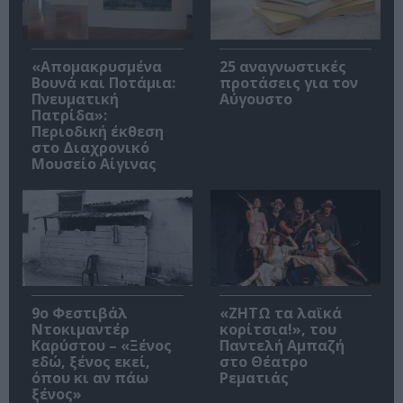
«Απομακρυσμένα
25 αναγνωστικές
Βουνά και Ποτάμια:
προτάσεις για τον
Πνευματική
Αύγουστο
Πατρίδα»:
Περιοδική έκθεση
στο Διαχρονικό
Μουσείο Αίγινας
9ο Φεστιβάλ
«ΖΗΤΩ τα λαϊκά
Ντοκιμαντέρ
κορίτσια!», του
Καρύστου – «Ξένος
Παντελή Αμπαζή
εδώ, ξένος εκεί,
στο Θέατρο
όπου κι αν πάω
Ρεματιάς
ξένος»