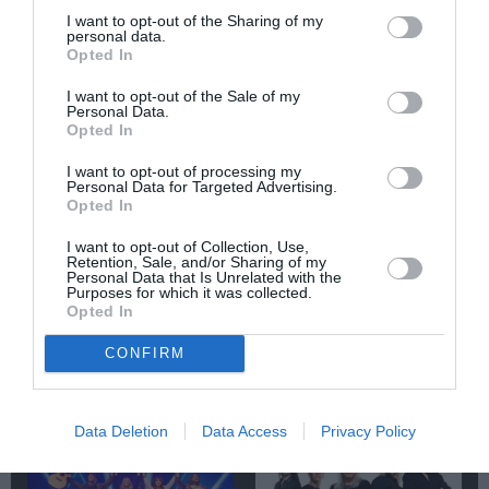
ΚΙΝΗΜΑΤΟΓΡΑΦΙΚΑ ΦΕΣΤΙΒΑΛ
ΜΙΚΗΣ ΘΕΟΔΩΡΑΚΗΣ
I want to opt-out of the Sharing of my
personal data.
Opted In
Newsletter
I want to opt-out of the Sale of my
Personal Data.
Κάθε βδομάδα στο e-mail σας τα τελευταία νέα για
Opted In
την Τέχνη και τον Πολιτισμό!
I want to opt-out of processing my
Personal Data for Targeted Advertising.
Opted In
I want to opt-out of Collection, Use,
Retention, Sale, and/or Sharing of my
Personal Data that Is Unrelated with the
Ακολουθήστε το Culturenow.gr
Purposes for which it was collected.
Opted In
CONFIRM
Σχετικά Άρθρα
Data Deletion
Data Access
Privacy Policy