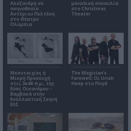
Αλεξανδρή σε
μοναδική συναυλία
σκηνοθεσία
στο Christmas
Αστέριου Πελτέκη
Theater
στο Θέατρο
Ολύμπια
Μεσοτοιχίες ή
The Magician’s
Μικρή Προσευχή
Farewell: Οι Uriah
στις 3κ46 π.μ., της
Heep στο Floyd
Εύας Οικονόμου –
Βαμβακά στην
Εναλλακτική Σκηνή
ΕΛΣ