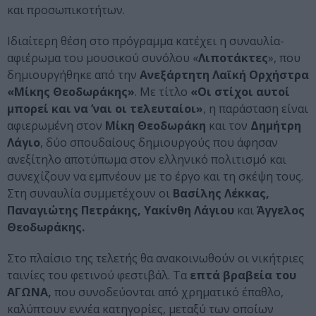
και προσωπικοτήτων.
Ιδιαίτερη θέση στο πρόγραμμα κατέχει η συναυλία-
αφιέρωμα του μουσικού συνόλου «
Λιποτάκτες
», που
δημιουργήθηκε από την
Ανεξάρτητη Λαϊκή Ορχήστρα
«Μίκης Θεοδωράκης»
. Με τίτλο
«Οι στίχοι αυτοί
μπορεί και να ’ναι οι τελευταίοι»
, η παράσταση είναι
αφιερωμένη στον
Μίκη Θεοδωράκη
και τον
Δημήτρη
Λάγιο
, δύο σπουδαίους δημιουργούς που άφησαν
ανεξίτηλο αποτύπωμα στον ελληνικό πολιτισμό και
συνεχίζουν να εμπνέουν με το έργο και τη σκέψη τους.
Στη συναυλία συμμετέχουν οι
Βασίλης Λέκκας,
Παναγιώτης Πετράκης, Υακίνθη Λάγιου
και
Άγγελος
Θεοδωράκης.
Στο πλαίσιο της τελετής θα ανακοινωθούν οι νικήτριες
ταινίες του φετινού φεστιβάλ. Τα
επτά βραβεία του
ΑΓΩΝΑ,
που συνοδεύονται από χρηματικό έπαθλο,
καλύπτουν εννέα κατηγορίες, μεταξύ των οποίων