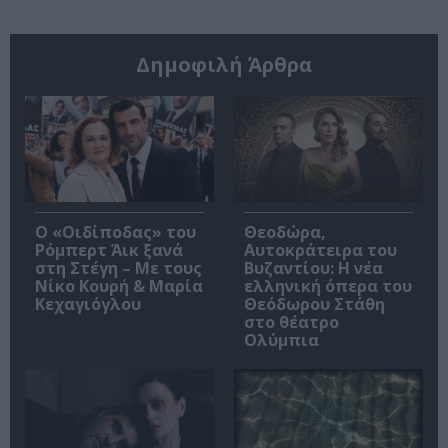
Δημοφιλή Άρθρα
O «Οιδίποδας» του
Θεοδώρα,
Ρόμπερτ Άικ ξανά
Αυτοκράτειρα του
στη Στέγη – Με τους
Βυζαντίου: Η νέα
Νίκο Κουρή & Μαρία
ελληνική όπερα του
Κεχαγιόγλου
Θεόδωρου Στάθη
στο θέατρο
Ολύμπια