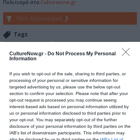
Πολιτισμό στο
Culturenow.gr
Νέοι Διαγωνισμοί
❯
Tags
ΔΙΑΛΕΞΕΙΣ - ΟΜΙΛΙΕΣ
ΕΝΤΕΧΝΟ - ΛΑΪΚΟ - ΠΑΡΑΔΟΣΙΑΚΗ
CultureNow.gr -
Do Not Process My Personal
ΠΑΡΑΔΟΣΙΑΚΟΙ ΧΟΡΟΙ
Information
Newsletter
If you wish to opt-out of the sale, sharing to third parties, or
processing of your personal or sensitive information for
Κάθε βδομάδα στο e-mail σας τα τελευταία νέα για
targeted advertising by us, please use the below opt-out
την Τέχνη και τον Πολιτισμό!
section to confirm your selection. Please note that after your
opt-out request is processed you may continue seeing
interest-based ads based on personal information utilized by
us or personal information disclosed to third parties prior to
your opt-out. You may separately opt-out of the further
disclosure of your personal information by third parties on the
Ακολουθήστε το Culturenow.gr
IAB’s list of downstream participants. This information may
also be disclosed by us to third parties on the
IAB’s List of