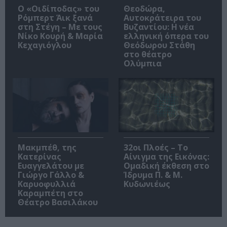
O «Οιδίποδας» του
Θεοδώρα,
Ρόμπερτ Άικ ξανά
Αυτοκράτειρα του
στη Στέγη – Με τους
Βυζαντίου: Η νέα
Νίκο Κουρή & Μαρία
ελληνική όπερα του
Κεχαγιόγλου
Θεόδωρου Στάθη
στο θέατρο
Ολύμπια
Μακμπέθ, της
32οι Πλοές – Το
Κατερίνας
Αίνιγμα της Εικόνας:
Ευαγγελάτου με
Ομαδική έκθεση στο
Γιώργο Γάλλο &
Ίδρυμα Π. & Μ.
Καρυοφυλλιά
Κυδωνιέως
Καραμπέτη στο
Θέατρο Βασιλάκου