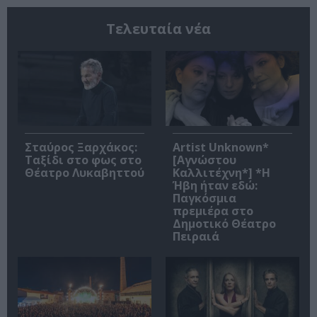
Τελευταία νέα
Σταύρος Ξαρχάκος:
Artist Unknown*
Ταξίδι στο φως στο
[Αγνώστου
Θέατρο Λυκαβηττού
Καλλιτέχνη*] *Η
Ήβη ήταν εδώ:
Παγκόσμια
πρεμιέρα στο
Δημοτικό Θέατρο
Πειραιά