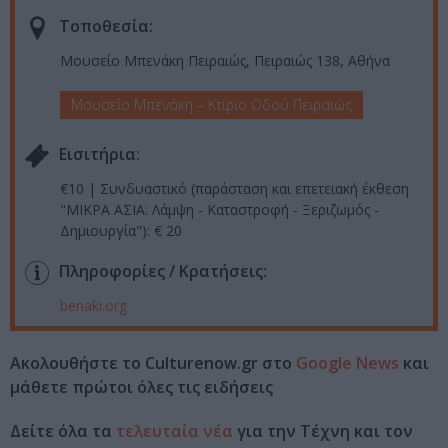
Τοποθεσία:
Μουσείο Μπενάκη Πειραιώς, Πειραιώς 138, Αθήνα
Μουσείο Μπενάκη – Κτίριο Οδού Πειραιώς
Eισιτήρια:
€10 | Συνδυαστικό (παράσταση και επετειακή έκθεση
"ΜΙΚΡΑ ΑΣΙΑ: Λάμψη - Καταστροφή - Ξεριζωμός -
Δημιουργία"): € 20
Πληροφορίες / Κρατήσεις:
benaki.org
Ακολουθήστε το Culturenow.gr στο
Google News
και
μάθετε πρώτοι όλες τις ειδήσεις
Δείτε όλα τα
τελευταία νέα
για την Τέχνη και τον