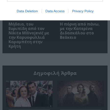
Data Deletion
Data Access
Privacy Policy
Μήδεια, του
Η πόρνη από πάνω,
Ευριπίδη από τον
με την Κατερίνα
Nikita Milivojević με
Διδασκάλου στο
την Καρυοφυλλιά
Βεάκειο
Καραμπέτη στην
Κρήτη
Δημοφιλή Άρθρα