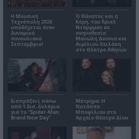
Η Μουσική
Ο Θάνατος και η
Τεχνόπολη 2026
Κόρη, του Άριελ
υποδέχεται έναν
Ντόρφμαν σε
δυναμικό
σκηνοθεσία
συναυλιακό
Μανώλη Δούνια και
Σεπτέμβριο!
Αιμίλιου Χειλάκη
στο Θέατρο Αθηνών
Εισπράξεις πάνω
Μέτρημα: Η
από 1 δισ. δολάρια
Νατάσσα
για το “Spider-Man:
Μποφίλιου στο
Brand New Day”
Αρχαίο Θέατρο Δίου