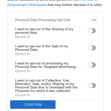
Downstream Participants
that may further disclose it to other
third parties.
Personal Data Processing Opt Outs
Σχετικά Άρθρα
I want to opt-out of the Sharing of my
personal data.
Opted In
I want to opt-out of the Sale of my
Personal Data.
Opted In
Artist Unknown*
Ο Θάνατος και η
I want to opt-out of processing my
Personal Data for Targeted Advertising.
[Αγνώστου
Κόρη, του Άριελ
Opted In
Καλλιτέχνη*] *Η
Ντόρφμαν σε
Ήβη ήταν εδώ:
σκηνοθεσία
Παγκόσμια
Μανώλη Δούνια και
I want to opt-out of Collection, Use,
Retention, Sale, and/or Sharing of my
πρεμιέρα στο
Αιμίλιου Χειλάκη
Personal Data that Is Unrelated with the
Δημοτικό Θέατρο
στο Θέατρο Αθηνών
Purposes for which it was collected.
Πειραιά
Opted In
CONFIRM