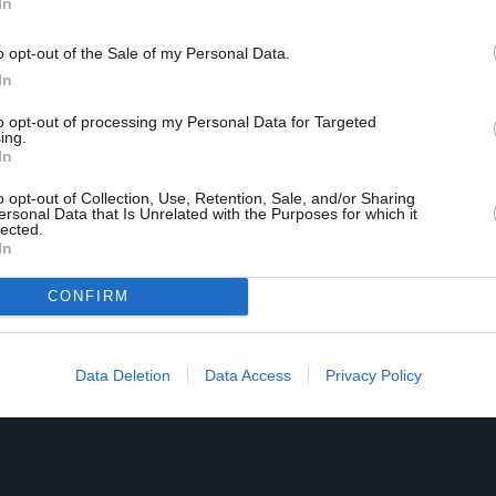
In
ρέζα Καζιτόρη, Ηρώ Κόκκινου, Πάνος Μαλικούρτης, Γ
o opt-out of the Sale of my Personal Data.
In
to opt-out of processing my Personal Data for Targeted
ing.
In
o opt-out of Collection, Use, Retention, Sale, and/or Sharing
ersonal Data that Is Unrelated with the Purposes for which it
lected.
In
CONFIRM
Data Deletion
Data Access
Privacy Policy