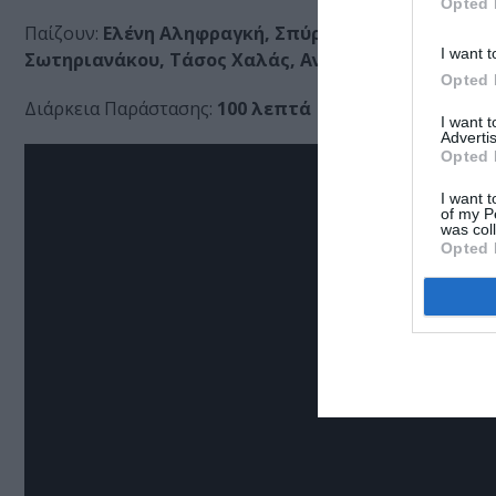
Opted 
Παίζουν:
Ελένη Αληφραγκή, Σπύρος Αναστασίνης, Τε
I want t
Σωτηριανάκου, Τάσος Χαλάς, Αντρέας Ψύλλιας
Opted 
Διάρκεια Παράστασης:
100 λεπτά
I want 
Advertis
Opted 
I want t
of my P
was col
Opted 