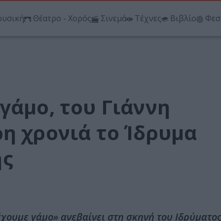
υσική
Θέατρο - Χορός
Σινεμά
Τέχνες
Βιβλίο
Φεσ
γάμο, του Γιάννη
η χρονιά το Ίδρυμα
ης
έχουμε γάμο» ανεβαίνει στη σκηνή του Ιδρύματο