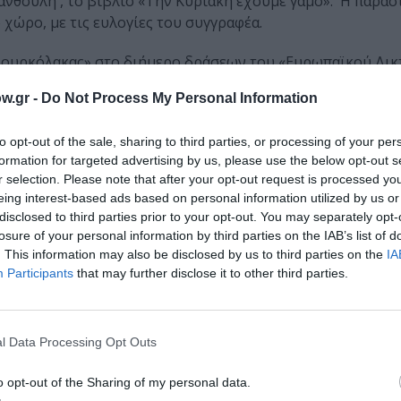
ανθούλη , το βιβλίο «Την Κυριακή έχουμε γάμο». Η παρά
 χώρο, με τις ευλογίες του συγγραφέα.
«Βουρκόλακας» στο διήμερο δράσεων του «Ευρωπαϊκού Δικ
ευαισθητοποίηση του κοινού σχετικά με την ενδοοικογενει
w.gr -
Do Not Process My Personal Information
με την πατριαρχικά δομημένη κοινωνία μας.
to opt-out of the sale, sharing to third parties, or processing of your per
formation for targeted advertising by us, please use the below opt-out s
r selection. Please note that after your opt-out request is processed y
ς Κορώνης
eing interest-based ads based on personal information utilized by us or
disclosed to third parties prior to your opt-out. You may separately opt-
losure of your personal information by third parties on the IAB’s list of
. This information may also be disclosed by us to third parties on the
IA
 Καραθανάση
Participants
that may further disclose it to other third parties.
η
l Data Processing Opt Outs
o opt-out of the Sharing of my personal data.