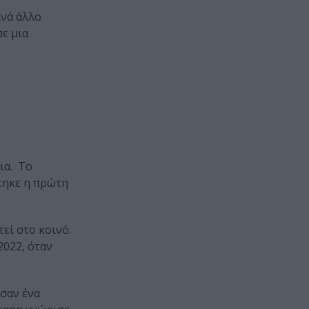
ινά άλλο
σε μια
ια. Το
τηκε η πρώτη
εί στο κοινό.
2022, όταν
σαν ένα