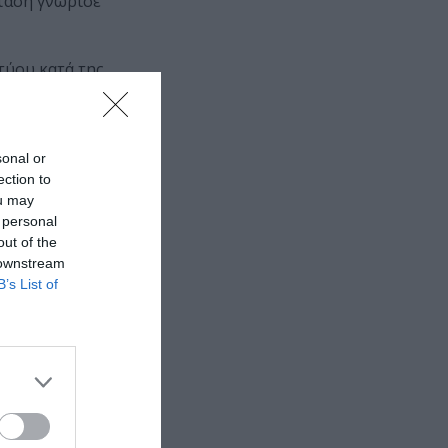
σταση γνώρισε
τύου κατά της
ακή βία κατά
sonal or
ection to
ou may
 personal
out of the
 downstream
B’s List of