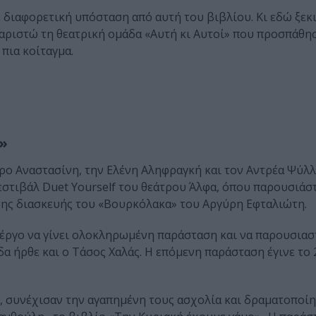
διαφορετική υπόσταση από αυτή του βιβλίου. Κι εδώ ξεκ
υχαριστώ τη θεατρική ομάδα «Αυτή κι Αυτοί» που προσπάθη
πια κοίταγμα.
ί»
ο Αναστασίνη, την Ελένη Αληφραγκή και τον Αντρέα Ψύλλ
εστιβάλ Duet Yourself του θεάτρου Άλφα, όπου παρουσιάσ
 της διασκευής του «Βουρκόλακα» του Αργύρη Εφταλιώτη.
 έργο να γίνει ολοκληρωμένη παράσταση και να παρουσιαστ
δα ήρθε και ο Τάσος Χαλάς. Η επόμενη παράσταση έγινε το 
, συνέχισαν την αγαπημένη τους ασχολία και δραματοποίη