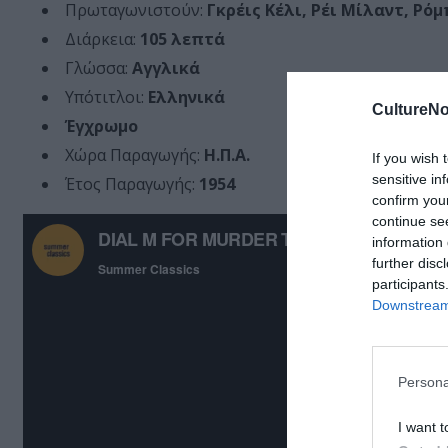
Πρωταγωνιστούν:
Γκρέις Κέλι, Ρέι Μίλαντ, Ρό
Διάρκεια:
105 λεπτά
Γλώσσα:
Αγγλικά
Υπότιτλοι:
Ελληνικά
CultureNo
Έγχρωμο
Χώρα Παραγωγής:
Η.Π.Α.
If you wish 
sensitive in
Έτος Παραγωγής:
1954
confirm you
continue se
information 
further disc
participants
Downstream 
Persona
I want t