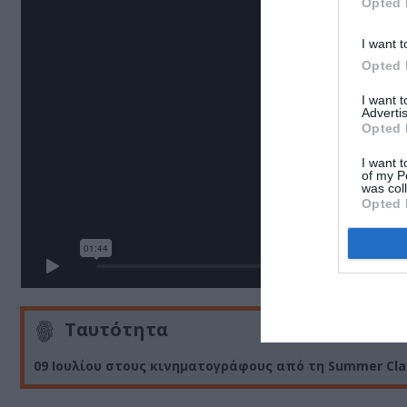
Opted 
I want t
Opted 
I want 
Advertis
Opted 
I want t
of my P
was col
Opted 
Ταυτότητα
09 Ιουλίου στους κινηματογράφους από τη Summer Cla