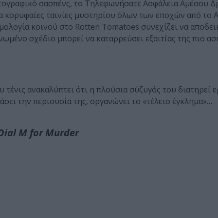
τογραφικό σασπένς, το Τηλεφωνήσατε Ασφάλεια Αμέσου Δρ
κα κορυφαίες ταινίες μυστηρίου όλων των εποχών από το A
θμολογία κοινού στο Rotten Tomatoes συνεχίζει να αποδει
ανωμένο σχέδιο μπορεί να καταρρεύσει εξαιτίας της πιο α
υ τένις ανακαλύπτει ότι η πλούσια σύζυγός του διατηρεί 
άσει την περιουσία της, οργανώνει το «τέλειο έγκλημα»…
ial M for Murder