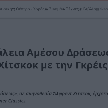
υσική
Θέατρο - Χορός
Σινεμά
Τέχνες
Βιβλίο
Φεσ
λεια Αμέσου Δράσεως
Χίτσκοκ με την Γκρέις
σεως», σε σκηνοθεσία Άλφρεντ Χίτσκοκ, έρχετα
er Classics.