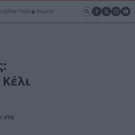
τιβάλ
Παιδί
Θέματα
:
 Κέλι
ι στα