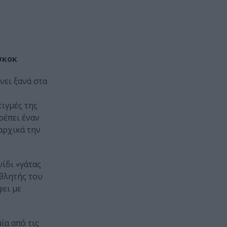
σκοκ
νει ξανά στα
τιγμές της
ρέπει έναν
αρχικά την
ίδι «γάτας
αθλητής του
φει με
μία από τις