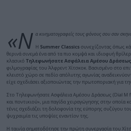
«Ν
α κινηματογραφείς τους φόνους σου σαν σκηνέ
Η
Summer Classics
συνεχίζοντας όπως κάθ
θερινά σινεμά ένα από τα πιο κομψά και ιδιοφυή θρίλε
κλασικό
Τηλεφωνήσατε Ασφάλεια Αμέσου Δράσεως (
φιλμογραφίας του Άλφρεντ Χίτσκοκ. Βασισμένο στο επι
κλειστό χώρο σε πεδίο απόλυτης αγωνίας αναδεικνύοντ
είχε σχεδιάσει αξιοποιώντας την πρωτοποριακή για τη
Στο Τηλεφωνήσατε Ασφάλεια Αμέσου Δράσεως (Dial M fo
και ποντικιού», μια παγίδα χειραγώγησης στην οποία κ
τένις σχεδιάζει τη δολοφονία της εύπορης συζύγου του,
ψυχραιμία τις υποψίες εναντίον της.
Η ταινία σηματοδότησε την πρώτη συνεργασία του Χίτ