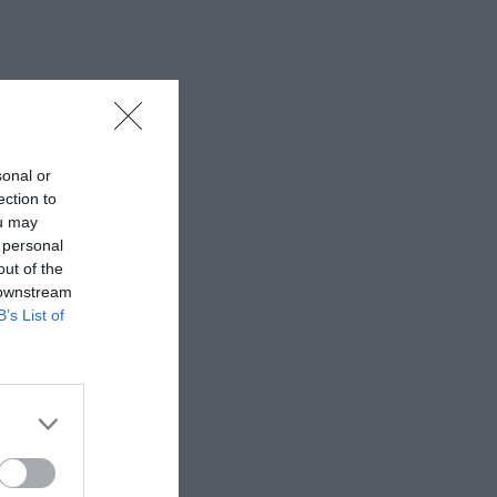
sonal or
ection to
ou may
 personal
out of the
 downstream
B’s List of