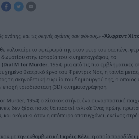
ς αγάπης, και τις σκηνές αγάπης σαν φόνους.» –
Άλφρεντ Χίτ
ε καλοκαίρι το αφιέρωμά της στον μετρ του σασπένς, φέρ
ρ δωματίου στην ιστορία του κινηματογράφου, το
Dial M for Murder
, 1954) μία από τις πιο εμβληματικές σ
τυχημένο θεατρικό έργο του Φρέντρικ Νοτ, η ταινία μετατ
ας τη σκηνοθετική ευφυΐα του δημιουργού της, ο οποίος 
ν εποχή τρισδιάστατη (3D) κινηματογράφηση.
r Murder, 1954) ο Χίτσκοκ στήνει ένα συναρπαστικό παιχν
ανείς δεν ξέρει ποιος θα πιαστεί τελικά: Ένας πρώην πρωτ
 και ακόμα κι όταν η απόπειρα αποτυγχάνει, εκείνος στρέ
σκοκ με την εκθαμβωτική
Γκρέις Κέλι
, η οποία παραδίδει 