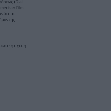
άσεως (Dial
merican Film
κνύει με
σήμαντης
ερωτική σχέση