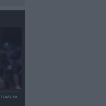
 Τζολί θα