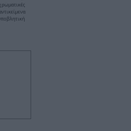
 χρωματικές
αντικείμενα
 υποβλητική