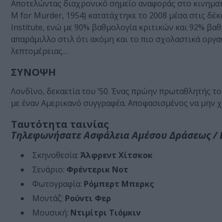
Αποτελώντας διαχρονικό σημείο αναφοράς στο κινημα
M for Murder, 1954) κατατάχτηκε το 2008 μέσα στις δέ
Institute, ενώ με 90% βαθμολογία κριτικών και 92% βα
απαράμιλλο στιλ ότι ακόμη και το πιο σχολαστικά οργ
λεπτομέρειας…
ΣΥΝΟΨΗ
Λονδίνο, δεκαετία του ’50. Ένας πρώην πρωταθλητής το
με έναν Αμερικανό συγγραφέα. Αποφασισμένος να μην χ
Ταυτότητα ταινίας
Τηλεφωνήσατε Ασφάλεια Αμέσου Δράσεως / D
Σκηνοθεσία:
Άλφρεντ Χίτσκοκ
Σενάριο:
Φρέντερικ Νοτ
Φωτογραφία:
Ρόμπερτ Μπερκς
Μοντάζ:
Ρούντι Φερ
Μουσική:
Ντιμίτρι Τιόμκιν