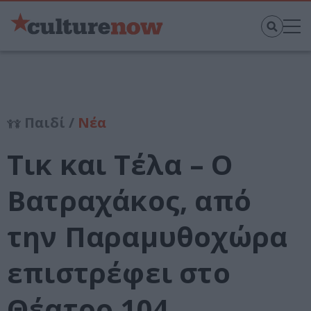
Παιδί /
Νέα
Τικ και Τέλα – Ο
Βατραχάκος, από
την Παραμυθοχώρα
επιστρέφει στο
Θέατρο 104