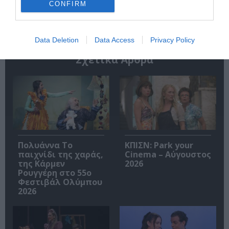
Ακολουθήστε το Culturenow.gr
CONFIRM
Data Deletion
Data Access
Privacy Policy
Σχετικά Άρθρα
Πολυάννα Το
ΚΠΙΣΝ: Park your
παιχνίδι της χαράς,
Cinema – Αύγουστος
της Κάρμεν
2026
Ρουγγέρη στο 55ο
Φεστιβάλ Ολύμπου
2026