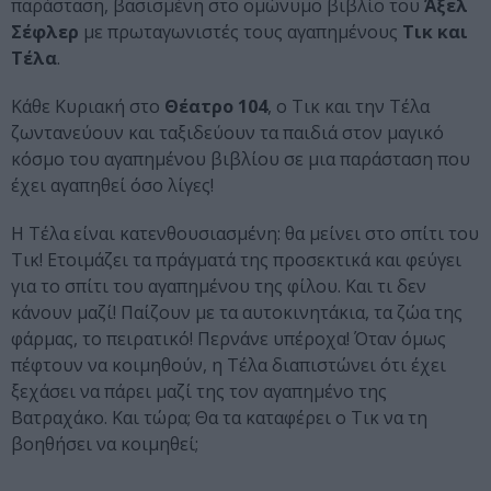
παράσταση, βασισμένη στο ομώνυμο βιβλίο του
Άξελ
Σέφλερ
με πρωταγωνιστές τους αγαπημένους
Τικ και
Τέλα
.
Κάθε Κυριακή στο
Θέατρο 104
, ο Τικ και την Τέλα
ζωντανεύουν και ταξιδεύουν τα παιδιά στον μαγικό
κόσμο του αγαπημένου βιβλίου σε μια παράσταση που
έχει αγαπηθεί όσο λίγες!
Η Τέλα είναι κατενθουσιασμένη: θα µείνει στο σπίτι του
Τικ! Ετοιμάζει τα πράγματά της προσεκτικά και φεύγει
για το σπίτι του αγαπημένου της φίλου. Και τι δεν
κάνουν μαζί! Παίζουν με τα αυτοκινητάκια, τα ζώα της
φάρμας, το πειρατικό! Περνάνε υπέροχα! Όταν όµως
πέφτουν να κοιµηθούν, η Τέλα διαπιστώνει ότι έχει
ξεχάσει να πάρει µαζί της τον αγαπηµένο της
Βατραχάκο. Και τώρα; Θα τα καταφέρει ο Τικ να τη
βοηθήσει να κοιμηθεί;