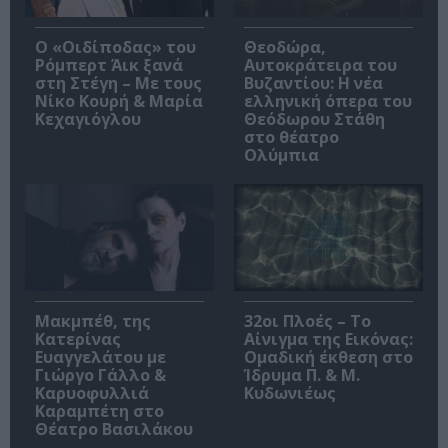
O «Οιδίποδας» του
Θεοδώρα,
Ρόμπερτ Άικ ξανά
Αυτοκράτειρα του
στη Στέγη – Με τους
Βυζαντίου: Η νέα
Νίκο Κουρή & Μαρία
ελληνική όπερα του
Κεχαγιόγλου
Θεόδωρου Στάθη
στο θέατρο
Ολύμπια
Μακμπέθ, της
32οι Πλοές – Το
Κατερίνας
Αίνιγμα της Εικόνας:
Ευαγγελάτου με
Ομαδική έκθεση στο
Γιώργο Γάλλο &
Ίδρυμα Π. & Μ.
Καρυοφυλλιά
Κυδωνιέως
Καραμπέτη στο
Θέατρο Βασιλάκου