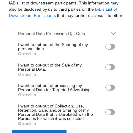
IAB’s list of downstream participants. This information may
also be disclosed by us to third parties on the
IAB’s List of
Tags
Downstream Participants
that may further disclose it to other
third parties.
ΔΡΑΜΑΤΟΠΟΙΗΜΕΝΗ ΛΟΓΟΤΕΧΝΙΑ
ΔΡΑΣΤΗΡΙΟΤΗΤΕΣ ΓΙΑ ΠΑΙΔΙΑ
ΚΟΥΚΛΟΘΕΑΤΡΟ
Personal Data Processing Opt Outs
ΠΑΙΔΙΚΕΣ ΠΑΡΑΣΤΑΣΕΙΣ 2024 – 2025
I want to opt-out of the Sharing of my
personal data.
ΠΑΙΔΙΚΕΣ ΠΑΡΑΣΤΑΣΕΙΣ ΚΑΙ ΕΚΘΕΣΕΙΣ ΓΙΑ ΠΑΙΔΙΑ
Opted In
ΠΑΙΔΙΚΟ ΒΙΒΛΙΟ
I want to opt-out of the Sale of my
Personal Data.
Opted In
Newsletter
I want to opt-out of processing my
Κάθε βδομάδα στο e-mail σας τα τελευταία νέα για
Personal Data for Targeted Advertising.
την Τέχνη και τον Πολιτισμό!
Opted In
I want to opt-out of Collection, Use,
Retention, Sale, and/or Sharing of my
Personal Data that Is Unrelated with the
Purposes for which it was collected.
Opted In