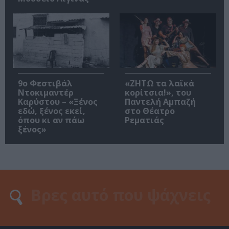
9ο Φεστιβάλ
«ΖΗΤΩ τα λαϊκά
Ντοκιμαντέρ
κορίτσια!», του
Καρύστου – «Ξένος
Παντελή Αμπαζή
εδώ, ξένος εκεί,
στο Θέατρο
όπου κι αν πάω
Ρεματιάς
ξένος»