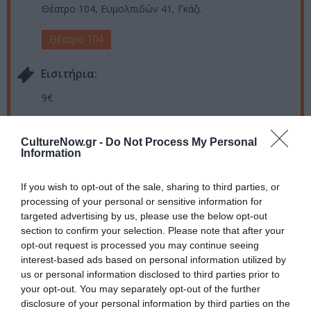
Θέατρο 104, Ευμολπιδών 41, Γκάζι
Θέατρο 104
Eισιτήρια:
9€
Πληροφορίες / Κρατήσεις:
CultureNow.gr -
Do Not Process My Personal
Τηλ: 2109216346, 6936655925,
Information
6936655927 |
paramithohora.gr
If you wish to opt-out of the sale, sharing to third parties, or
processing of your personal or sensitive information for
Ακολουθήστε το Culturenow.gr στο
Google News
και
targeted advertising by us, please use the below opt-out
μάθετε πρώτοι όλες τις ειδήσεις
section to confirm your selection. Please note that after your
opt-out request is processed you may continue seeing
Δείτε όλα τα
τελευταία νέα
για την Τέχνη και τον
interest-based ads based on personal information utilized by
Πολιτισμό στο
Culturenow.gr
us or personal information disclosed to third parties prior to
your opt-out. You may separately opt-out of the further
Νέοι Διαγωνισμοί
❯
disclosure of your personal information by third parties on the