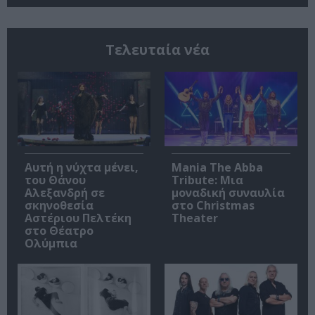
Τελευταία νέα
Αυτή η νύχτα μένει,
Mania The Abba
του Θάνου
Tribute: Μια
Αλεξανδρή σε
μοναδική συναυλία
σκηνοθεσία
στο Christmas
Αστέριου Πελτέκη
Theater
στο Θέατρο
Ολύμπια