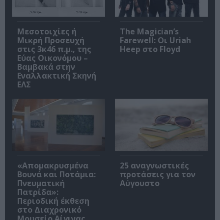
Μεσοτοιχίες ή
The Magician’s
Μικρή Προσευχή
Farewell: Οι Uriah
στις 3κ46 π.μ., της
Heep στο Floyd
Εύας Οικονόμου –
Βαμβακά στην
Εναλλακτική Σκηνή
ΕΛΣ
«Απομακρυσμένα
25 αναγνωστικές
Βουνά και Ποτάμια:
προτάσεις για τον
Πνευματική
Αύγουστο
Πατρίδα»:
Περιοδική έκθεση
στο Διαχρονικό
Μουσείο Αίγινας