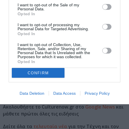
Παρασκευή 17.00 – 21.00 και Σάββατο 11.00 – 14.00
I want to opt-out of the Sale of my
Personal Data.
Opted In
Τοποθεσία:
I want to opt-out of processing my
Myro Gallery, Νικηφόρου Φωκά 8, περιοχή Λευκού
Personal Data for Targeted Advertising.
Πύργου, κέντρο Θεσσαλονίκης
Opted In
Myro Gallery
I want to opt-out of Collection, Use,
Retention, Sale, and/or Sharing of my
Personal Data that Is Unrelated with the
Purposes for which it was collected.
Eισιτήρια:
Opted In
Είσοδος ελεύθερη
CONFIRM
Πληροφορίες / Κρατήσεις:
www.myro.gr
Data Deletion
Data Access
Privacy Policy
Ακολουθήστε το Culturenow.gr στο
Google News
και
μάθετε πρώτοι όλες τις ειδήσεις
Δείτε όλα τα
τελευταία νέα
για την Τέχνη και τον