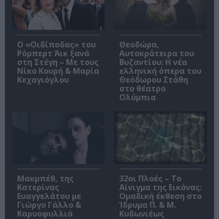
O «Οιδίποδας» του
Θεοδώρα,
Ρόμπερτ Άικ ξανά
Αυτοκράτειρα του
στη Στέγη – Με τους
Βυζαντίου: Η νέα
Νίκο Κουρή & Μαρία
ελληνική όπερα του
Κεχαγιόγλου
Θεόδωρου Στάθη
στο θέατρο
Ολύμπια
Μακμπέθ, της
32οι Πλοές – Το
Κατερίνας
Αίνιγμα της Εικόνας:
Ευαγγελάτου με
Ομαδική έκθεση στο
Γιώργο Γάλλο &
Ίδρυμα Π. & Μ.
Καρυοφυλλιά
Κυδωνιέως