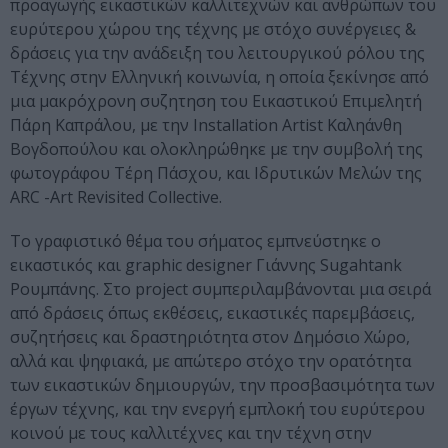
προαγωγής εικαστικών καλλιτεχνών και ανθρώπων του
ευρύτερου χώρου της τέχνης με στόχο συνέργειες &
δράσεις για την ανάδειξη του λειτουργικού ρόλου της
Τέχνης στην Ελληνική κοινωνία, η οποία ξεκίνησε από
μια μακρόχρονη συζητηση του Εικαστικού Επιμελητή
Πάρη Καπράλου, με την Installation Artist Καληάνθη
Βογδοπούλου και ολοκληρώθηκε με την συμβολή της
φωτογράφου Τέρη Πάσχου, και Ιδρυτικών Μελών της
ARC -Art Revisited Collective.
To γραφιστικό θέμα του σήματος εμπνεύστηκε ο
εικαστικός και graphic designer Γιάννης Sugahtank
Ρουμπάνης. Στο project συμπεριλαμβάνονται μια σειρά
από δράσεις όπως εκθέσεις, εικαστικές παρεμβάσεις,
συζητήσεις και δραστηριότητα στον Δημόσιο Χώρο,
αλλά και ψηφιακά, με απώτερο στόχο την ορατότητα
των εικαστικών δημιουργών, την προσβασιμότητα των
έργων τέχνης, και την ενεργή εμπλοκή του ευρύτερου
κοινού με τους καλλιτέχνες και την τέχνη στην