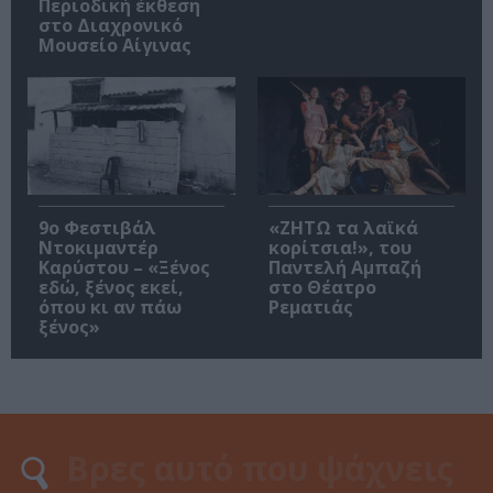
Περιοδική έκθεση
στο Διαχρονικό
Μουσείο Αίγινας
9ο Φεστιβάλ
«ΖΗΤΩ τα λαϊκά
Ντοκιμαντέρ
κορίτσια!», του
Καρύστου – «Ξένος
Παντελή Αμπαζή
εδώ, ξένος εκεί,
στο Θέατρο
όπου κι αν πάω
Ρεματιάς
ξένος»