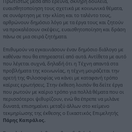
Πρωτίστως μέσα από έρευνα, σκληρή δουλειά,
ευαισθητοποίηση τους σχετικά με κοινωνικά θέματα,
σε συνάρτηση με την κλίση και το ταλέντο τους,
αρθρώνουν δημόσιο λόγο με τα έργα τους και ζητούν
να προκαλέσουν σκέψεις, ευαισθητοποίηση και δράση
πάνω σε μια σειρά ζητήματα.
Επιθυμούν να εγκαινιάσουν έναν δημόσιο διάλογο με
καθέναν που θα επηρεαστεί από αυτά. Αντίθετα με αυτό
που λέγεται συχνά, δηλαδή ότι η Τέχνη απαντά στα
προβλήματα της κοινωνίας, η τέχνη μοιράζεται την
αρετή της Φιλοσοφίας να κάνει με καταφανή τρόπο
καίριες ερωτήσεις. Στην έκθεση λοιπόν θα δείτε έργα
που ρωτούν με καίριο τρόπο για πολλά θέματα που οι
περισσότεροι ψιθυρίζουν, ενώ θα έπρεπε να μιλάνε
δυνατά, επισημαίνει μεταξύ άλλων στο κείμενο
τεκμηρίωσης της έκθεσης ο Εικαστικός Επιμελητής
Πάρης Καπράλος.