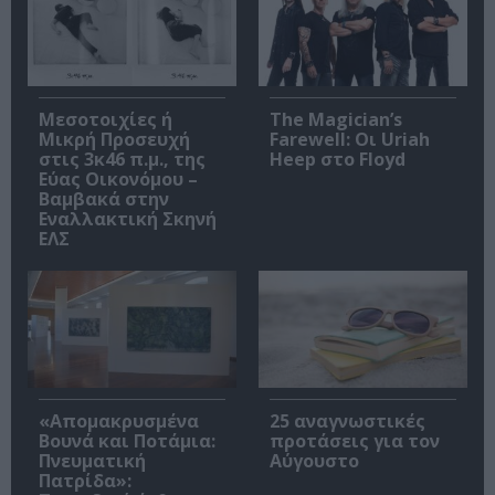
Μεσοτοιχίες ή
The Magician’s
Μικρή Προσευχή
Farewell: Οι Uriah
στις 3κ46 π.μ., της
Heep στο Floyd
Εύας Οικονόμου –
Βαμβακά στην
Εναλλακτική Σκηνή
ΕΛΣ
«Απομακρυσμένα
25 αναγνωστικές
Βουνά και Ποτάμια:
προτάσεις για τον
Πνευματική
Αύγουστο
Πατρίδα»: