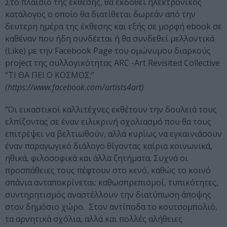
Στο πλαίσιο της έκθεσης, θα εκδοθεί ηλεκτρονικός
κατάλογος ο οποίο θα διατίθεται δωρεάν από την
δευτερη ημέρα της έκθεσης και εξής σε μορφή ebook σε
καθέναν που ήδη συνδέεται ή θα συνδεθεί μελλοντικά
(Like) με την Facebook Page του ομώνυμου διαρκούς
project της συλλογικότητας ARC -Art Revisited Collective
“ΤΙ ΘΑ ΠΕΙ Ο ΚΟΣΜΟΣ;”
(https://www.facebook.com/artists4art)
“Οι εικαστικοί καλλιτέχνες εκθέτουν την δουλειά τους
ελπίζοντας σε έναν ειλικρινή σχολιασμό που θα τους
επιτρέψει να βελτιωθούν, αλλά κυρίως να εγκαινιάσουν
έναν παραγωγικό διάλογο θίγοντας καίρια κοινωνικά,
ηθικά, φιλοσοφικά και άλλα ζητήματα. Συχνά οι
προσπάθειες τους πέφτουν στο κενό, καθώς το κοινό
σπάνια ανταποκρίνεται: καθωσπρεπισμοί, τυπικότητες,
συντηρητισμός αναστέλλουν την διατύπωση άποψης
στον δημόσιο χώρο. Στον αντίποδα το κουτσομπολιό,
τα αρνητικά σχόλια, αλλά και πολλές αλήθειες