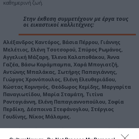
καθημερινή ζωή.
Στην έκθεση συμμετέχουν με έργα τους
οι εικαστικοί καλλιτέχνες:
Αλέξανδρος Καντόρος, Βάσια Πέρρου, Γιάννης
Μελέτιος, Ελένη Τσοτσορού, Σπύρος Ρωμάνος,
Αγγελική Μάζαρη, Έλενα Καλαποθάκου, Άννα
Γαζέα, Βάσω Καράμπαμπα, Χαρά Μπογιατζή,
Αντώνης Μπαλάκας, Σωτήρης Παπαγιάννης,
Γιώργος Χρονόπουλος, Ελένη Ελευθεριάδου,
Κώστας Κομνηνός, Θεόδωρος Κεμίδης, Μαργαρίτα
Παναγιωτίδου, Μαρία Σταμάτη, Τιτίνα
Ροντογιάννη, Ελένη Παπαγιαννοπούλου, Σοφία
Περδίκη, Δέσποινα Στεφάνογλου, Στέργιος
Γουδίνης, Νίκος Μάλαμας.
Την ημέρα ανοίγματος της έκθεσης προς το κοινό, Τρίτη 30
Ιουνίου 2020, και ώρες 19:00 – 22:00 θα παρευρίσκονται ο