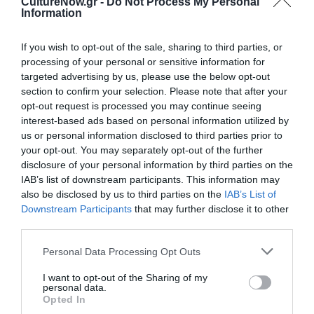
CultureNow.gr -
Do Not Process My Personal
Επιμελητής και οι πλειοψηφία των συμμετεχόντων
Information
καλλιτεχνών για την εγκαινιάσουν και να υποδεχτούν το
κοινό.
If you wish to opt-out of the sale, sharing to third parties, or
processing of your personal or sensitive information for
targeted advertising by us, please use the below opt-out
Τόσο την ημέρα των εγκαινίων της έκθεσης όσο και τις
section to confirm your selection. Please note that after your
υπόλοιπες ημέρες και ώρες που η έκθεση θα είναι ανοικτή,
opt-out request is processed you may continue seeing
θα τηρούνται οι συστάσεις της Πολιτείας για τον περιορισμό
interest-based ads based on personal information utilized by
της εξάπλωσης του COVID-19.
us or personal information disclosed to third parties prior to
your opt-out. You may separately opt-out of the further
disclosure of your personal information by third parties on the
Κεντρική φωτογραφία θέματος: Σοφία Περδίκη
IAB’s list of downstream participants. This information may
also be disclosed by us to third parties on the
IAB’s List of
Downstream Participants
that may further disclose it to other
Ταυτότητα Εκδήλωσης
third parties.
Ημερομηνία:
Personal Data Processing Opt Outs
30/06/2020
04/07/2020
Από:
Εως:
I want to opt-out of the Sharing of my
personal data.
Εγκαίνια: Τρίτη 30 Ιουνίου 2020, και ώρες 19:00 – 22:00
Opted In
Ωράριο: Τρίτη 19.00 – 22.00, Τετάρτη, Πέμπτη,