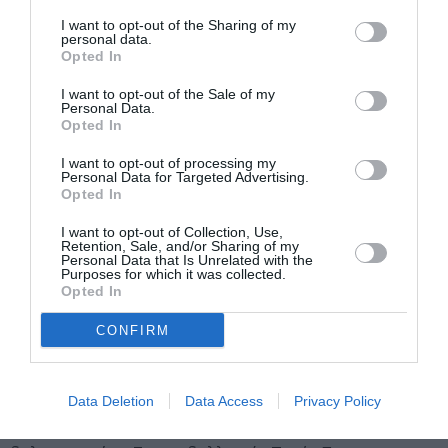
INLAND EMPIRE (2006)
I want to opt-out of the Sharing of my
personal data.
Opted In
Σκηνοθεσία: David Lynch
Παίζουν: Laura Dern, Jeremy Irons, Justin Theroux, Harry
I want to opt-out of the Sale of my
Dean Stanton
Personal Data.
Opted In
Διάρκεια: 180’
I want to opt-out of processing my
Μια σταρ του Χόλιγουντ ετοιμάζεται να
Personal Data for Targeted Advertising.
Opted In
πρωταγωνιστήσει στο ριμέικ μιας «καταραμένης»
πολωνικής ταινίας. Όσο βυθίζεται στον ρόλο, ο κόσμος
I want to opt-out of Collection, Use,
Retention, Sale, and/or Sharing of my
της μετατρέπεται σε έναν σουρεαλιστικό εφιάλτη.
Personal Data that Is Unrelated with the
Purposes for which it was collected.
ΜΑΡΑΘΩΝΙΟΣ Twin Peaks (1990, 1991, 2017)
Opted In
CONFIRM
Διάρκεια: 2507’
Έτος 1989. Σε μια μικρή, ορεινή και απομονωμένη πόλη
Data Deletion
Data Access
Privacy Policy
της πολιτείας Ουάσινγκτον των ΗΠΑ μία τελειόφοιτη
μαθήτρια του τοπικού Λυκείου ανακαλύπτεται