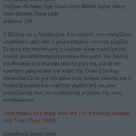
Παίζουν: Nicholas Cage, Laura Dern, Willem Dafoe, Harry
Dean Stanton, Diane Ladd
Διάρκεια: 124’
Ο Σέιλορ και η Λούλα είναι δύο εραστές που πασχίζουν
να μείνουν μαζί όσο η μοίρα επιμένει να τους χωρίζει.
Σε αυτή την περίπτωση, η «μοίρα» είναι η μητέρα της
Λούλα, μια απελπισμένη γυναίκα που μισεί τον Σέιλορ
και θα κάνει ό,τι περνάει από το χέρι της για να τον
κρατήσει μακριά από την κόρη της. Όταν ο Σέιλορ
αποφυλακίζεται για την φόνο ενός άνδρα, εκείνος και η
Λούλα ξεκινούν ένα road trip γεμάτο σεξ και ροκ,
γνωρίζοντας πως τα τσιράκια της μητέρας της τους
καταδιώκουν.
Twin Peaks: Fire Walk with Me | Ο Ύποπτος Κόσμος
του Τουίν Πικς (1992)
Σκηνοθεσία: David Lynch