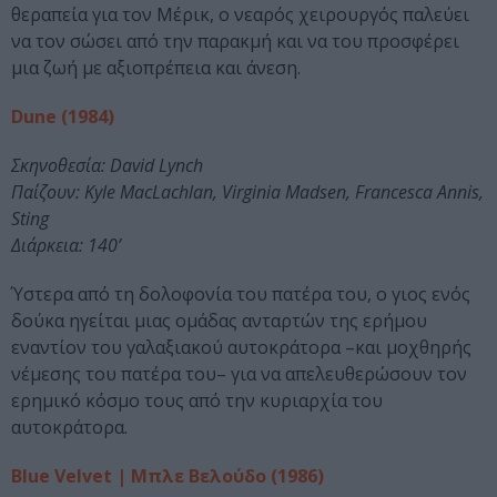
θεραπεία για τον Μέρικ, ο νεαρός χειρουργός παλεύει
να τον σώσει από την παρακμή και να του προσφέρει
μια ζωή με αξιοπρέπεια και άνεση.
Dune (1984)
Σκηνοθεσία: David Lynch
Παίζουν: Kyle MacLachlan, Virginia Madsen, Francesca Annis,
Sting
Διάρκεια: 140’
Ύστερα από τη δολοφονία του πατέρα του, ο γιος ενός
δούκα ηγείται μιας ομάδας ανταρτών της ερήμου
εναντίον του γαλαξιακού αυτοκράτορα –και μοχθηρής
νέμεσης του πατέρα του– για να απελευθερώσουν τον
ερημικό κόσμο τους από την κυριαρχία του
αυτοκράτορα.
Blue Velvet | Μπλε Βελούδο (1986)