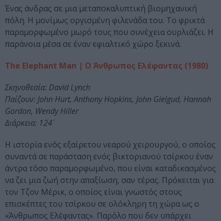
Ένας άνδρας σε μια μεταποκαλυπτική βιομηχανική
πόλη. Η μονίμως οργισμένη φιλενάδα του. Το φρικτά
παραμορφωμένο μωρό τους που συνέχεια ουρλιάζει. Η
παράνοια μέσα σε έναν εφιαλτικό χώρο ξεκινά.
The Elephant Man | Ο Άνθρωπος Ελέφαντας (1980)
Σκηνοθεσία: David Lynch
Παίζουν: John Hurt, Anthony Hopkins, John Gielgud, Hannah
Gordon, Wendy Hiller
Διάρκεια: 124´
Η ιστορία ενός εξαίρετου νεαρού χειρουργού, ο οποίος
συναντά σε παράσταση ενός βικτοριανού τσίρκου έναν
άντρα τόσο παραμορφωμένο, που είναι καταδικασμένος
να ζει μια ζωή στην απαξίωση, σαν τέρας. Πρόκειται για
τον Τζον Μέρικ, ο οποίος είναι γνωστός στους
επισκέπτες του τσίρκου σε ολόκληρη τη χώρα ως ο
«Άνθρωπος Ελέφαντας». Παρόλο που δεν υπάρχει