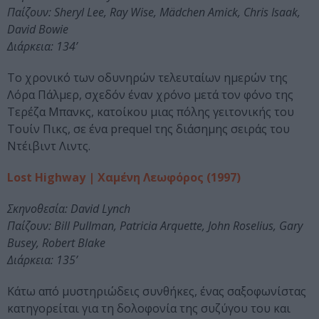
Παίζουν: Sheryl Lee, Ray Wise, Mädchen Amick, Chris Isaak,
David Bowie
Διάρκεια: 134’
Το χρονικό των οδυνηρών τελευταίων ημερών της
Λόρα Πάλμερ, σχεδόν έναν χρόνο μετά τον φόνο της
Τερέζα Μπανκς, κατοίκου μιας πόλης γειτονικής του
Τουίν Πικς, σε ένα prequel της διάσημης σειράς του
Ντέιβιντ Λιντς.
Lost Highway | Χαμένη Λεωφόρος (1997)
Σκηνοθεσία: David Lynch
Παίζουν: Bill Pullman, Patricia Arquette, John Roselius, Gary
Busey, Robert Blake
Διάρκεια: 135’
Κάτω από μυστηριώδεις συνθήκες, ένας σαξοφωνίστας
κατηγορείται για τη δολοφονία της συζύγου του και