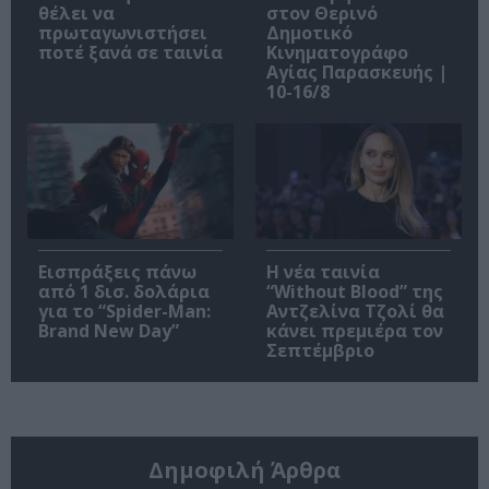
θέλει να
στον Θερινό
πρωταγωνιστήσει
Δημοτικό
ποτέ ξανά σε ταινία
Κινηματογράφο
Αγίας Παρασκευής |
10-16/8
Εισπράξεις πάνω
Η νέα ταινία
από 1 δισ. δολάρια
“Without Blood” της
για το “Spider-Man:
Αντζελίνα Τζολί θα
Brand New Day”
κάνει πρεμιέρα τον
Σεπτέμβριο
Δημοφιλή Άρθρα