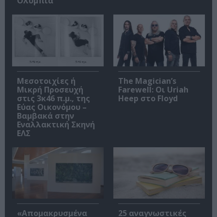
Ολύμπια
Μεσοτοιχίες ή
The Magician’s
Μικρή Προσευχή
Farewell: Οι Uriah
στις 3κ46 π.μ., της
Heep στο Floyd
Εύας Οικονόμου –
Βαμβακά στην
Εναλλακτική Σκηνή
ΕΛΣ
«Απομακρυσμένα
25 αναγνωστικές