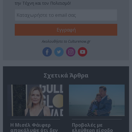
την Τέχνη και τον Πολιτισμό!
Ακολουθήστε το Culturenow.gr
Σχετικά Άρθρα
Η Μισέλ Φάιφερ
Προβολές με
αποκάλυψε ότι δεν
ελεύθερη είσοδο