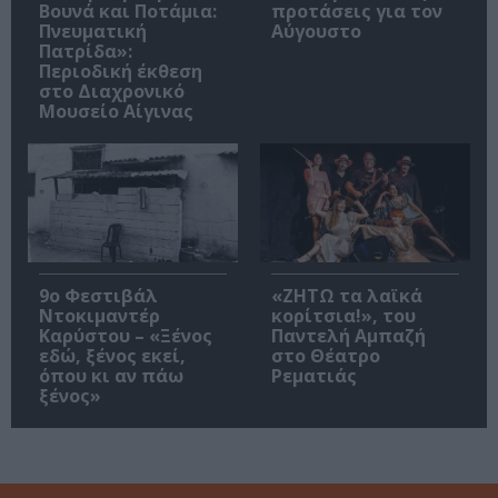
Βουνά και Ποτάμια:
προτάσεις για τον
Πνευματική
Αύγουστο
Πατρίδα»:
Περιοδική έκθεση
στο Διαχρονικό
Μουσείο Αίγινας
9ο Φεστιβάλ
«ΖΗΤΩ τα λαϊκά
Ντοκιμαντέρ
κορίτσια!», του
Καρύστου – «Ξένος
Παντελή Αμπαζή
εδώ, ξένος εκεί,
στο Θέατρο
όπου κι αν πάω
Ρεματιάς
ξένος»