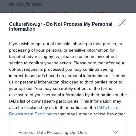
The Straight Story
Mulholland Drive | Οδός Μαλχόλαντ (2001)
CultureNow.gr -
Do Not Process My Personal
Σκηνοθεσία: David Lynch
Information
Παίζουν: Naomi Watts, Laura Harring, Justin Theroux, Jeanne
Bates, Dan Birnbaum
If you wish to opt-out of the sale, sharing to third parties, or
Διάρκεια: 147’
processing of your personal or sensitive information for
targeted advertising by us, please use the below opt-out
Μια μελαχρινή γυναίκα παθαίνει αμνησία μετά από ένα
section to confirm your selection. Please note that after your
τροχαίο. Περιπλανιέται στους δρόμους του Λος
opt-out request is processed you may continue seeing
interest-based ads based on personal information utilized by
Άντζελες προτού καταφύγει σε ένα διαμέρισμα. Εκεί την
us or personal information disclosed to third parties prior to
ανακαλύπτει η Μπέτι, μια ξανθιά γυναίκα από τις
your opt-out. You may separately opt-out of the further
μεσοδυτικές πολιτείες των ΗΠΑ, που έχει έρθει στην
disclosure of your personal information by third parties on the
Πόλη των Αγγέλων αναζητώντας τη φήμη ως ηθοποιός.
IAB’s list of downstream participants. This information may
Μαζί, οι δυο τους προσπαθούν να λύσουν το μυστήριο
also be disclosed by us to third parties on the
IAB’s List of
της αληθινής ταυτότητας της Ρίτα, σε ένα ονειρικό Λος
Downstream Participants
that may further disclose it to other
Άντζελες, που δεν το έχουν αλλοιώσει ούτε η
third parties.
κυκλοφοριακή συμφόρηση ούτε το νέφος.
Personal Data Processing Opt Outs