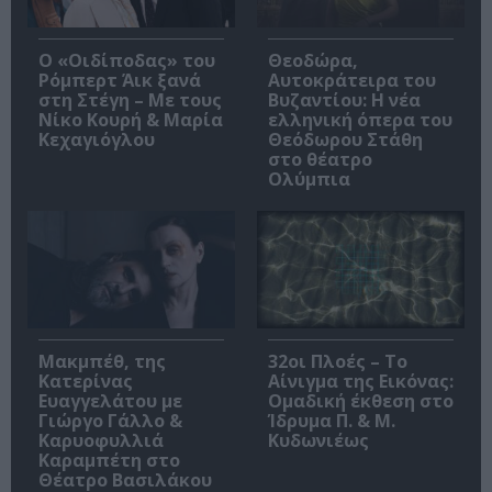
O «Οιδίποδας» του
Θεοδώρα,
Ρόμπερτ Άικ ξανά
Αυτοκράτειρα του
στη Στέγη – Με τους
Βυζαντίου: Η νέα
Νίκο Κουρή & Μαρία
ελληνική όπερα του
Κεχαγιόγλου
Θεόδωρου Στάθη
στο θέατρο
Ολύμπια
Μακμπέθ, της
32οι Πλοές – Το
Κατερίνας
Αίνιγμα της Εικόνας:
Ευαγγελάτου με
Ομαδική έκθεση στο
Γιώργο Γάλλο &
Ίδρυμα Π. & Μ.
Καρυοφυλλιά
Κυδωνιέως
Καραμπέτη στο
Θέατρο Βασιλάκου