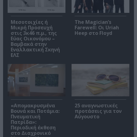
Μεσοτοιχίες ή
The Magician’s
Μικρή Προσευχή
Farewell: Οι Uriah
στις 3κ46 π.μ., της
Heep στο Floyd
Εύας Οικονόμου –
Βαμβακά στην
Εναλλακτική Σκηνή
ΕΛΣ
«Απομακρυσμένα
25 αναγνωστικές
Βουνά και Ποτάμια:
προτάσεις για τον
Πνευματική
Αύγουστο
Πατρίδα»:
Περιοδική έκθεση
στο Διαχρονικό