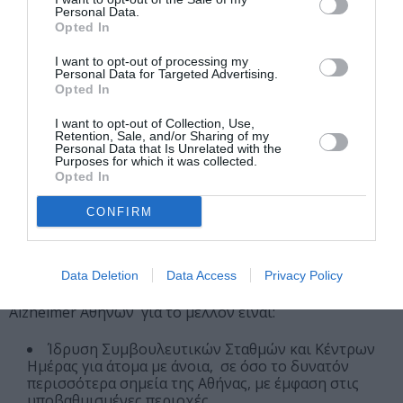
Εκστρατείες ευαισθητοποίησης και πρόληψης της
Personal Data.
Opted In
άνοιας
Έκδοση και διανομή ενημερωτικού υλικού
I want to opt-out of processing my
Personal Data for Targeted Advertising.
Ενημερωτικές ομιλίες και εκδηλώσεις για το
Opted In
κοινό
I want to opt-out of Collection, Use,
Υλοποίηση Ευρωπαϊκών Προγραμμάτων
Retention, Sale, and/or Sharing of my
Personal Data that Is Unrelated with the
Επιστημονική έρευνα
Purposes for which it was collected.
Opted In
Όλες οι υπηρεσίες παρέχονται δωρεάν
CONFIRM
Οι μελλοντικοί στόχοι
Πέρα από την συνεχή αναβάθμιση των υπηρεσιών που
Data Deletion
Data Access
Privacy Policy
ήδη προσφέρει, βασικές προτεραιότητές της Εταιρείας
Alzheimer Αθηνών για το μέλλον είναι:
Ίδρυση Συμβουλευτικών Σταθμών και Κέντρων
Ημέρας για άτομα με άνοια, σε όσο το δυνατόν
περισσότερα σημεία της Αθήνας, με έμφαση στις
υποβαθμισμένες περιοχές.