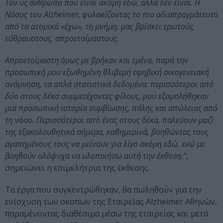
Τον υς άνθρωπο που είναι ακόμη εδώ, αλλά δεν είναι. Η
Νόσος του Alzheimer, φυλακίζοντας το πιο αδιαπραγμάτευτο
από τα ατομικά «έχω», τη μνήμη, μας βρίσκει τρωτούς,
εύθραυστους, απροετοίμαστους.
Απροετοίμαστη όμως με βρήκαν και εμένα, παρά την
προσωπική μου εξωθημένη θλιβερή εφηβική οικογενειακή
ανάμνηση, τα απλά στατιστικά δεδομένα: περισσότεροι από
δύο στους δέκα συμμετέχοντες φίλους, μου εξομολήθηκαν
μια προσωπική ιστορία συμβίωσης, πάλης και απώλειας από
τη νόσο. Περισσότεροι από ένας στους δέκα, παλεύουν μαζί
της εξακολουθητικά σήμερα, καθημερινά, βοηθώντας τους
αγαπημένους τους να μείνουν για λίγο ακόμη εδώ, ενώ με
βοηθούν ολόψυχα να υλοποιήσω αυτή την έκθεση.”
,
σημειώνει η επιμελήτρια της έκθεσης.
Τα έργα που συγκεντρώθηκαν, θα πωληθούν για την
ενίσχυση των σκοπων της Εταιρείας Alzheimer Αθηνών,
παραμένοντας διαθέσιμα μέσω της εταιρείας και μετά