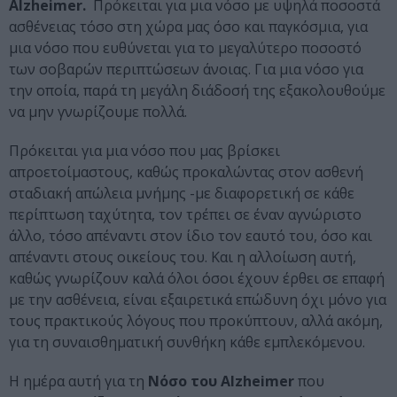
Alzheimer.
Πρόκειται για μια νόσο με υψηλά ποσοστά
ασθένειας τόσο στη χώρα μας όσο και παγκόσμια, για
μια νόσο που ευθύνεται για το μεγαλύτερο ποσοστό
των σοβαρών περιπτώσεων άνοιας. Για μια νόσο για
την οποία, παρά τη μεγάλη διάδοσή της εξακολουθούμε
να μην γνωρίζουμε πολλά.
Πρόκειται για μια νόσο που μας βρίσκει
απροετοίμαστους, καθώς προκαλώντας στον ασθενή
σταδιακή απώλεια μνήμης -με διαφορετική σε κάθε
περίπτωση ταχύτητα, τον τρέπει σε έναν αγνώριστο
άλλο, τόσο απέναντι στον ίδιο τον εαυτό του, όσο και
απέναντι στους οικείους του. Και η αλλοίωση αυτή,
καθώς γνωρίζουν καλά όλοι όσοι έχουν έρθει σε επαφή
με την ασθένεια, είναι εξαιρετικά επώδυνη όχι μόνο για
τους πρακτικούς λόγους που προκύπτουν, αλλά ακόμη,
για τη συναισθηματική συνθήκη κάθε εμπλεκόμενου.
Η ημέρα αυτή για τη
Νόσο του Alzheimer
που