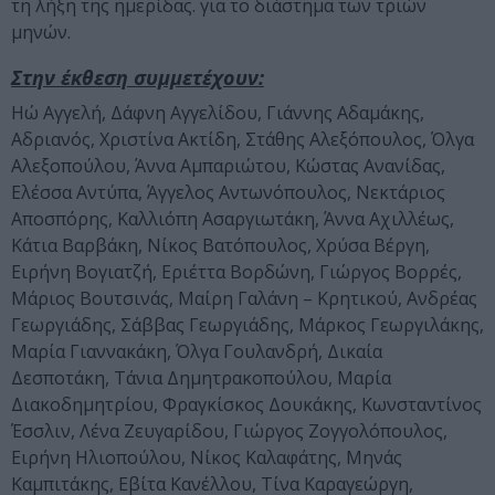
τη λήξη της ημερίδας. για το διάστημα των τριών
μηνών.
Στην έκθεση συμμετέχουν:
Ηώ Αγγελή, Δάφνη Αγγελίδου, Γιάννης Αδαμάκης,
Αδριανός, Χριστίνα Ακτίδη, Στάθης Αλεξόπουλος, Όλγα
Αλεξοπούλου, Άννα Αμπαριώτου, Κώστας Ανανίδας,
Ελέσσα Αντύπα, Άγγελος Αντωνόπουλος, Νεκτάριος
Αποσπόρης, Καλλιόπη Ασαργιωτάκη, Άννα Αχιλλέως,
Κάτια Βαρβάκη, Νίκος Βατόπουλος, Χρύσα Βέργη,
Ειρήνη Βογιατζή, Εριέττα Βορδώνη, Γιώργος Βορρές,
Μάριος Βουτσινάς, Μαίρη Γαλάνη – Κρητικού, Ανδρέας
Γεωργιάδης, Σάββας Γεωργιάδης, Μάρκος Γεωργιλάκης,
Μαρία Γιαννακάκη, Όλγα Γουλανδρή, Δικαία
Δεσποτάκη, Τάνια Δημητρακοπούλου, Μαρία
Διακοδημητρίου, Φραγκίσκος Δουκάκης, Κωνσταντίνος
Έσσλιν, Λένα Ζευγαρίδου, Γιώργος Ζογγολόπουλος,
Ειρήνη Ηλιοπούλου, Νίκος Καλαφάτης, Μηνάς
Καμπιτάκης, Εβίτα Κανέλλου, Τίνα Καραγεώργη,