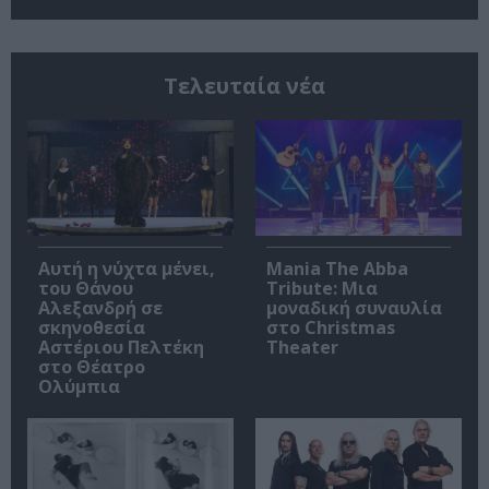
Τελευταία νέα
Αυτή η νύχτα μένει,
Mania The Abba
του Θάνου
Tribute: Μια
Αλεξανδρή σε
μοναδική συναυλία
σκηνοθεσία
στο Christmas
Αστέριου Πελτέκη
Theater
στο Θέατρο
Ολύμπια