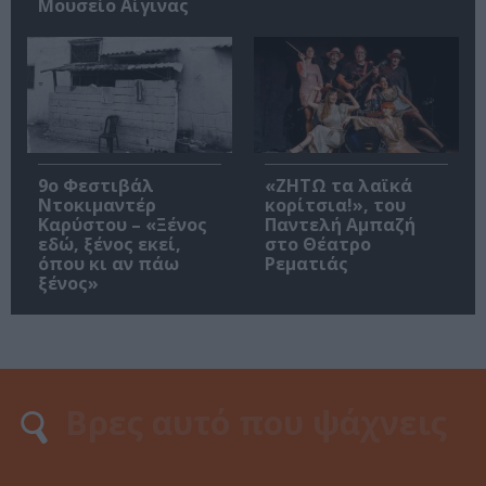
Μουσείο Αίγινας
9ο Φεστιβάλ
«ΖΗΤΩ τα λαϊκά
Ντοκιμαντέρ
κορίτσια!», του
Καρύστου – «Ξένος
Παντελή Αμπαζή
εδώ, ξένος εκεί,
στο Θέατρο
όπου κι αν πάω
Ρεματιάς
ξένος»