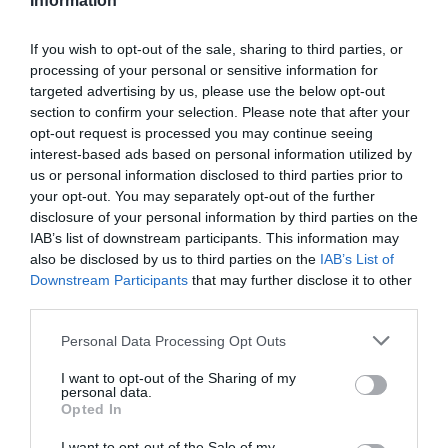
Information
σε θέματα σχετικά με την άνοια και τις
στρατηγικές πρόληψης
If you wish to opt-out of the sale, sharing to third parties, or
Υποστήριξη των πασχόντων και των οικογενειών
τους- Υπεράσπιση των δικαιωμάτων τους
processing of your personal or sensitive information for
targeted advertising by us, please use the below opt-out
Κινητοποίηση των κοινωνικών φορέων για την
section to confirm your selection. Please note that after your
ίδρυση δομών και υπηρεσιών με στόχο την
opt-out request is processed you may continue seeing
προαγωγή της ποιότητας ζωής των ατόμων με
interest-based ads based on personal information utilized by
άνοια και των φροντιστών τους
us or personal information disclosed to third parties prior to
Οι δράσεις της εταιρείας
your opt-out. You may separately opt-out of the further
disclosure of your personal information by third parties on the
Κέντρα Ημέρας
IAB’s list of downstream participants. This information may
Υπηρεσία «Φροντίδα Στο Σπίτι»
also be disclosed by us to third parties on the
IAB’s List of
Downstream Participants
that may further disclose it to other
Συμβουλευτικοί Σταθμοί στην κοινότητα
third parties.
Εκπαίδευση οικογενειακών φροντιστών
Personal Data Processing Opt Outs
Ιατρείο ψυχιατρικής υποστήριξης φροντιστών
Ψυχοεκπαίδευση φροντιστών
I want to opt-out of the Sharing of my
personal data.
Εκπαίδευση έμμισθων φροντιστών
Opted In
Ενημερωτικές εκδηλώσεις για το κοινό
I want to opt-out of the Sale of my