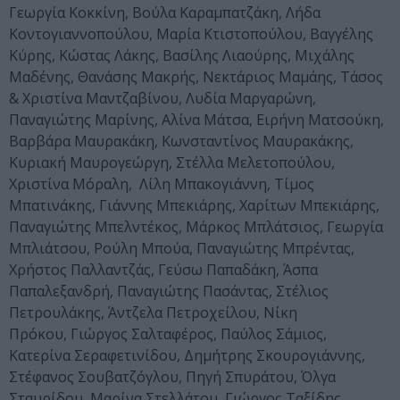
Γεωργία Κοκκίνη, Βούλα Καραμπατζάκη, Λήδα
Κοντογιαννοπούλου, Μαρία Κτιστοπούλου, Βαγγέλης
Κύρης, Κώστας Λάκης, Βασίλης Λιαούρης, Μιχάλης
Μαδένης, Θανάσης Μακρής, Νεκτάριος Μαμάης, Τάσος
& Χριστίνα Μαντζαβίνου, Λυδία Μαργαρώνη,
Παναγιώτης Μαρίνης, Αλίνα Μάτσα, Ειρήνη Ματσούκη,
Βαρβάρα Μαυρακάκη, Κωνσταντίνος Μαυρακάκης,
Κυριακή Μαυρογεώργη, Στέλλα Μελετοπούλου,
Χριστίνα Μόραλη, Λίλη Μπακογιάννη, Τίμος
Μπατινάκης, Γιάννης Μπεκιάρης, Χαρίτων Μπεκιάρης,
Παναγιώτης Μπελντέκος, Μάρκος Μπλάτσιος, Γεωργία
Μπλιάτσου, Ρούλη Μπούα, Παναγιώτης Μπρέντας,
Χρήστος Παλλαντζάς, Γεύσω Παπαδάκη, Άσπα
Παπαλεξανδρή, Παναγιώτης Πασάντας, Στέλιος
Πετρουλάκης, Άντζελα Πετροχείλου, Νίκη
Πρόκου, Γιώργος Σαλταφέρος, Παύλος Σάμιος,
Κατερίνα Σεραφετινίδου, Δημήτρης Σκουρογιάννης,
Στέφανος Σουβατζόγλου, Πηγή Σπυράτου, Όλγα
Σταυρίδου, Μαρίνα Στελλάτου, Γιώργος Ταξίδης,