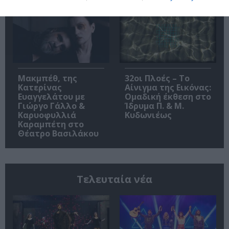
Μακμπέθ, της
32οι Πλοές – Το
Κατερίνας
Αίνιγμα της Εικόνας:
Ευαγγελάτου με
Ομαδική έκθεση στο
Γιώργο Γάλλο &
Ίδρυμα Π. & Μ.
Καρυοφυλλιά
Κυδωνιέως
Καραμπέτη στο
Θέατρο Βασιλάκου
Τελευταία νέα