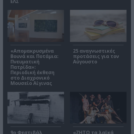
ΕΛΣ
«Απομακρυσμένα
25 αναγνωστικές
Βουνά και Ποτάμια:
προτάσεις για τον
Πνευματική
Αύγουστο
Πατρίδα»:
Περιοδική έκθεση
στο Διαχρονικό
Μουσείο Αίγινας
9ο Φεστιβάλ
«ΖΗΤΩ τα λαϊκά