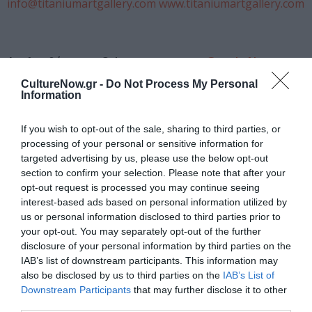
info@titaniumartgallery.com
www.titaniumartgallery.com
Ακολουθήστε το Culturenow.gr στο
Google News
και
μάθετε πρώτοι όλες τις ειδήσεις
CultureNow.gr -
Do Not Process My Personal
Information
Δείτε όλα τα
τελευταία νέα
για την Τέχνη και τον
Πολιτισμό στο
Culturenow.gr
If you wish to opt-out of the sale, sharing to third parties, or
processing of your personal or sensitive information for
targeted advertising by us, please use the below opt-out
Νέοι Διαγωνισμοί
❯
section to confirm your selection. Please note that after your
opt-out request is processed you may continue seeing
Newsletter
interest-based ads based on personal information utilized by
us or personal information disclosed to third parties prior to
Κάθε βδομάδα στο e-mail σας τα τελευταία νέα για
your opt-out. You may separately opt-out of the further
την Τέχνη και τον Πολιτισμό!
disclosure of your personal information by third parties on the
IAB’s list of downstream participants. This information may
also be disclosed by us to third parties on the
IAB’s List of
Downstream Participants
that may further disclose it to other
third parties.