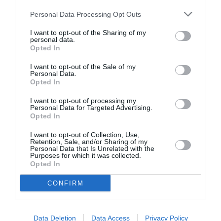
Ακολουθήστε το Culturenow.gr
Personal Data Processing Opt Outs
I want to opt-out of the Sharing of my
personal data.
Opted In
I want to opt-out of the Sale of my
Personal Data.
Δημοφιλή Άρθρα
Opted In
I want to opt-out of processing my
Personal Data for Targeted Advertising.
Opted In
I want to opt-out of Collection, Use,
Retention, Sale, and/or Sharing of my
Personal Data that Is Unrelated with the
Purposes for which it was collected.
O «Οιδίποδας» του
Θεοδώρα,
Opted In
Ρόμπερτ Άικ ξανά
Αυτοκράτειρα του
στη Στέγη – Με τους
Βυζαντίου: Η νέα
CONFIRM
Νίκο Κουρή & Μαρία
ελληνική όπερα του
Κεχαγιόγλου
Θεόδωρου Στάθη
στο θέατρο
Ολύμπια
Data Deletion
Data Access
Privacy Policy