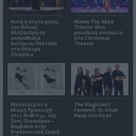
Αυτή η νύχτα μένει,
Mania The Abba
του Θάνου
Tribute: Μια
Αλεξανδρή σε
μοναδική συναυλία
σκηνοθεσία
στο Christmas
Αστέριου Πελτέκη
Theater
στο Θέατρο
Ολύμπια
Μεσοτοιχίες ή
The Magician’s
Μικρή Προσευχή
Farewell: Οι Uriah
στις 3κ46 π.μ., της
Heep στο Floyd
Εύας Οικονόμου –
Βαμβακά στην
Εναλλακτική Σκηνή