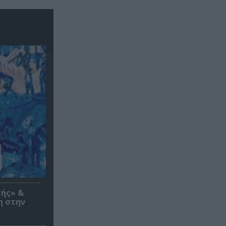
τής» &
η στην