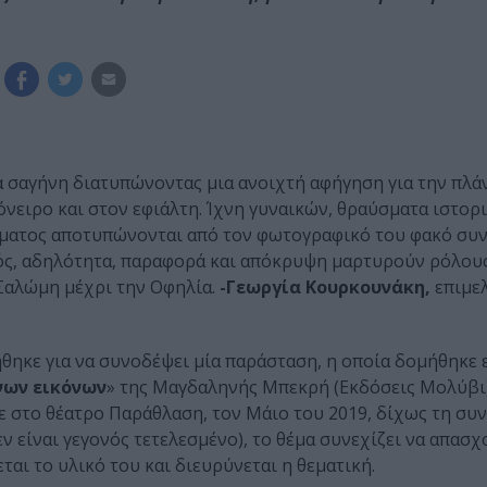
α σαγήνη διατυπώνοντας μια ανοιχτή αφήγηση για την πλά
νειρο και στον εφιάλτη. Ίχνη γυναικών, θραύσματα ιστορι
άσματος αποτυπώνονται από τον φωτογραφικό του φακό συ
ός, αδηλότητα, παραφορά και απόκρυψη μαρτυρούν ρόλου
 Σαλώμη μέχρι την Οφηλία.
-Γεωργία Κουρκουνάκη,
επιμελ
θηκε για να συνοδέψει μία παράσταση, η οποία δομήθηκε
νων εικόνων
» της Μαγδαληνής Μπεκρή (Εκδόσεις Μολύβι)
 στο θέατρο Παράθλαση, τον Μάιο του 2019, δίχως τη συ
 είναι γεγονός τετελεσμένο), το θέμα συνεχίζει να απασχ
αι το υλικό του και διευρύνεται η θεματική.