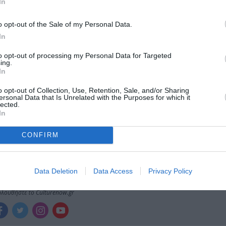
In
μάθετε πρώτοι όλες τις ειδήσεις
o opt-out of the Sale of my Personal Data.
ολιτισμό στο
Culturenow.gr
In
to opt-out of processing my Personal Data for Targeted
r
Δες
ing.
In
o opt-out of Collection, Use, Retention, Sale, and/or Sharing
ersonal Data that Is Unrelated with the Purposes for which it
lected.
ΕΙΚΑΣΤΙΚΕΣ ΕΚΘΕΣΕΙΣ
ΖΩΓΙΑ
ΟΜΑΔΙΚΕΣ ΕΚΘΕΣΕΙΣ
In
CONFIRM
νη και τον Πολιτισμό!
Data Deletion
Data Access
Privacy Policy
λουθήστε το Culturenow.gr