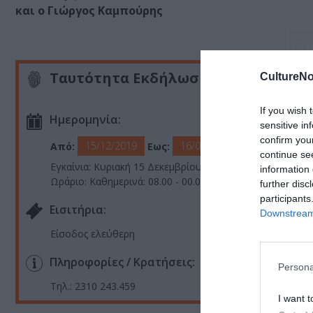
και ο Γιώργος Καμπούρης
Ταυτότητα Εκδήλωσης
CultureNo
If you wish 
Ημερομηνία:
sensitive in
confirm you
15/12/2019
16/02/2020
Από:
Εως:
continue se
Εγκαίνια: Κυριακή 15 Δεκεμβρίου 2019 στις 20.00
information 
Ωράριο: Καθημερινά: 08.00 - 00.00
further disc
participants
Eισιτήρια:
Downstream 
Είσοδος ελεύθερη
Πληροφορίες / Κρατήσεις:
Persona
Τηλ.: 2310 243.459
I want t