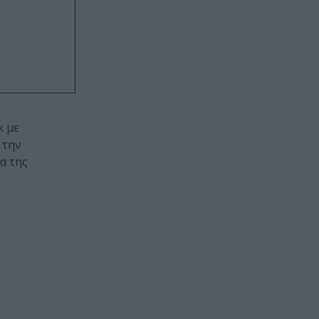
k με
 την
α της