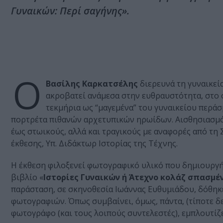
Γυναικών: Περί σαγήνης».
Ο
Βασίλης Καρκατσέλης
διερευνά τη γυναικεί
ακροβατεί ανάμεσα στην ευθραυστότητα, στο ό
τεκμήρια ως “μαγεμένα” του γυναικείου περ
πορτρέτα πιθανών αρχετυπικών ηρωίδων. Αισθησιασμ
έως στωικούς, αλλά και τραγικούς με αναφορές από τη
έκθεσης, Υπ. Διδάκτωρ Ιστορίας της Τέχνης.
Η έκθεση φιλοξενεί φωτογραφικό υλικό που δημιουργή
βιβλίο «
Ιστορίες Γυναικών ή Άτεχνο κολάζ σπασμέ
παράσταση, σε σκηνοθεσία Ιωάννας Ευθυμιάδου, δόθηκε
φωτογραφιών. Όπως συμβαίνει, όμως, πάντα, (τίποτε δεν
φωτογράφο (και τους λοιπούς συντελεστές), εμπλουτίζετ