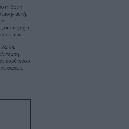
ρο (η δομή
στάση» αυτή,
ιών
ς οποίες έχει
 προτύπων.
είδωλα,
πολίτευση
νός ευρύτερου
αι, σαφώς,