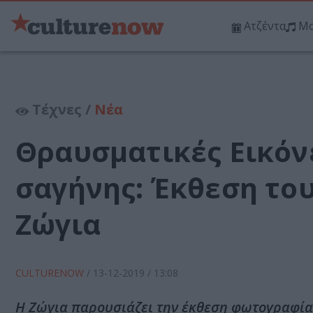
Ατζέντα
Μο
Τέχνες /
Νέα
Θραυσματικές Εικόν
σαγήνης: Έκθεση το
Ζώγια
CULTURENOW
/
13-12-2019
/ 13:08
H Ζώγια παρουσιάζει την έκθεση φωτογραφίας