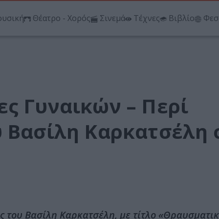
υσική
Θέατρο - Χορός
Σινεμά
Τέχνες
Βιβλίο
Φεσ
ες Γυναικών – Περί
υ Βασίλη Καρκατσέλη 
 του Βασίλη Καρκατσέλη, με τίτλο «Θραυσματικ