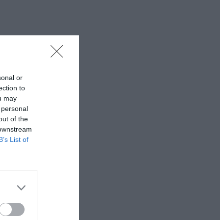
sonal or
ection to
ou may
, Θεσσαλονίκη
 personal
out of the
 downstream
B’s List of