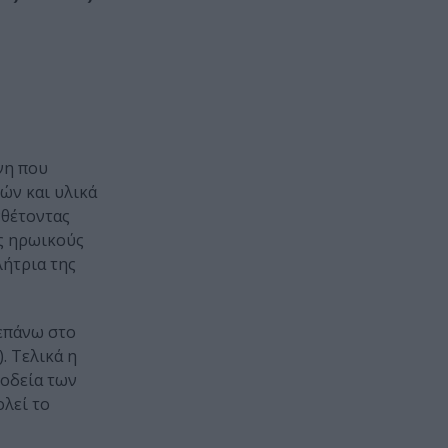
νη που
ών και υλικά
νθέτοντας
ς ηρωικούς
ήτρια της
 επάνω στο
. Τελικά η
νοδεία των
ολεί το