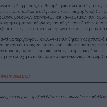
συγκεκριμένη μορφή, σχεδιασμένη αποκλειστικά για το χώ
χρεώνει σε συστήματα ανάγνωσης και περιεχομένου). Στη «
φωνών, μουσικών απαγγελιών και χαλαρωτικών συν-ομιλ
ιακοσμητική μετωπική φωτογραφική γλώσσα. Εικόνες από τι
 (που αναφέρεται στον τίτλο) ή των σχετικών περί αυτού
υ αντί να περιγράφουν κοινωνικές συνθήκες ή αρχετυπικά 
ι με τον εαυτό της και με την κοινωνία της μετά τη μετα
ργα προσφέρονται ως διασπασμένα ερωτηματικά μέρους ε
αυτή την εκδοχή το πολυμορφικό των εγκαινίων διαχωρίζετ
ΜΗΝ ΧΑΣΕΙΣ!
τωση, Δημιουργία: Ομαδική έκθεση στην Πινακοθήκη Κυκλάδων