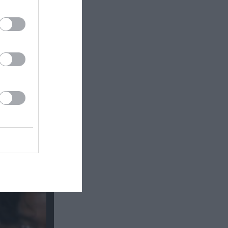
om στο