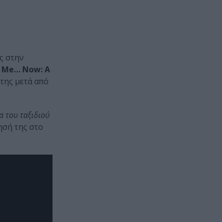
ς στην
s Me… Now: A
της μετά από
α του ταξιδιού
ησή της στο