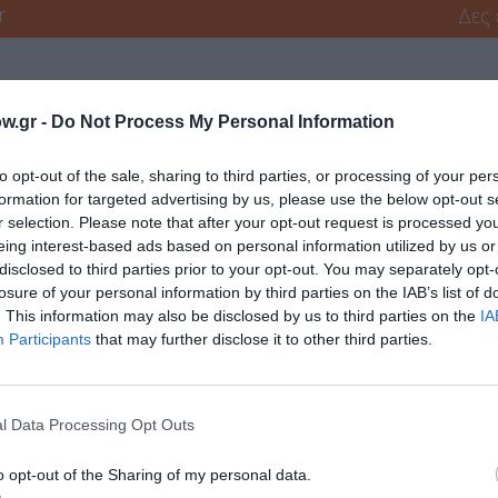
r
Δες
w.gr -
Do Not Process My Personal Information
 ΤΑΙΝΙΕΣ
to opt-out of the sale, sharing to third parties, or processing of your per
formation for targeted advertising by us, please use the below opt-out s
νη και τον Πολιτισμό!
r selection. Please note that after your opt-out request is processed y
eing interest-based ads based on personal information utilized by us or
disclosed to third parties prior to your opt-out. You may separately opt-
losure of your personal information by third parties on the IAB’s list of
λουθήστε το Culturenow.gr
. This information may also be disclosed by us to third parties on the
IA
Participants
that may further disclose it to other third parties.
l Data Processing Opt Outs
χετικά Άρθρα
o opt-out of the Sharing of my personal data.