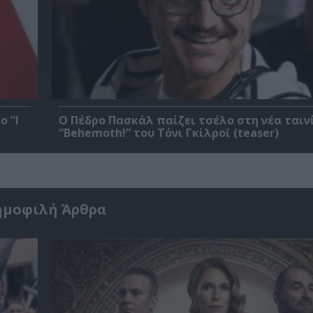
ο “I
Ο Πέδρο Πασκάλ παίζει τσέλο στη νέα ταιν
“Behemoth!” του Τόνι Γκίλροϊ (teaser)
ημοφιλή Άρθρα