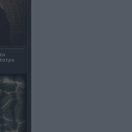
έα
θέατρο