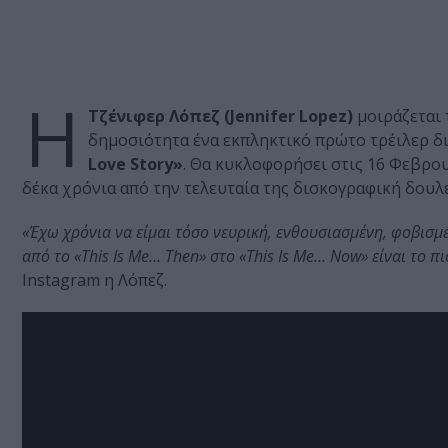
Η
Τζένιφερ Λόπεζ (Jennifer Lopez)
μοιράζεται 
δημοσιότητα ένα εκπληκτικό πρώτο τρέιλερ διά
Love Story»
. Θα κυκλοφορήσει στις 16 Φεβρο
δέκα χρόνια από την τελευταία της δισκογραφική δουλε
«Έχω χρόνια να είμαι τόσο νευρική, ενθουσιασμένη, φοβισμέν
από το «This Is Me… Then» στο «This Is Me… Now» είναι το 
Ιnstagram η Λόπεζ.