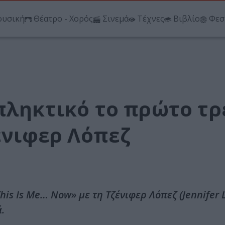
υσική
Θέατρο - Χορός
Σινεμά
Τέχνες
Βιβλίο
Φεσ
πληκτικό το πρώτο τρ
ζένιφερ Λόπεζ
is Is Me… Now» με τη Τζένιφερ Λόπεζ (Jennifer 
.