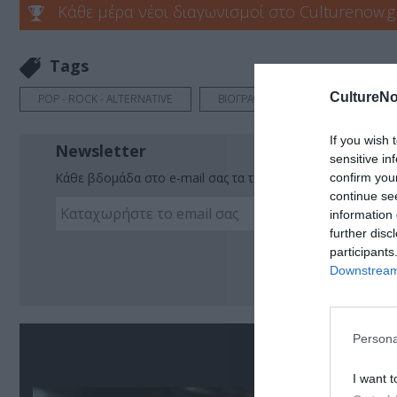
Κάθε μέρα νέοι διαγωνισμοί στο Culturenow.g
Tags
CultureNo
POP - ROCK - ALTERNATIVE
ΒΙΟΓΡΑΦΙΚΕΣ ΤΑΙΝΙΕΣ
ΞΕΝΕΣ
If you wish 
Newsletter
sensitive in
Κάθε βδομάδα στο e-mail σας τα τελευταία νέα για την Τέχ
confirm you
continue se
information 
further disc
Ακο
participants
Downstream 
Persona
Σ
I want t