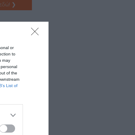
 εδώ!
❯
sonal or
ection to
ou may
 personal
out of the
 downstream
B’s List of