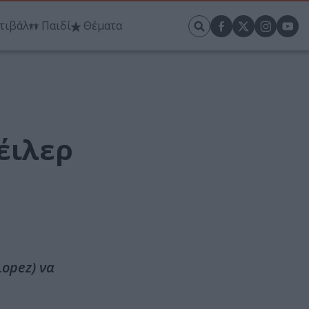
τιβάλ
Παιδί
Θέματα
έιλερ
Lopez) να