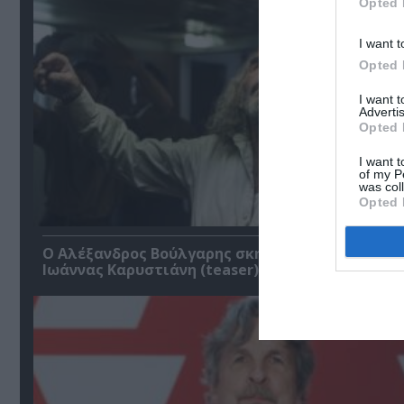
Opted 
I want t
Opted 
I want 
Advertis
Opted 
I want t
of my P
was col
Opted 
Ο Αλέξανδρος Βούλγαρης σκηνοθετεί το “Σουέλ”
Ιωάννας Καρυστιάνη (teaser)