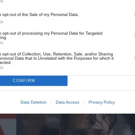
In
o opt-out of the Sale of my Personal Data.
In
to opt-out of processing my Personal Data for Targeted
ing.
In
o opt-out of Collection, Use, Retention, Sale, and/or Sharing
ersonal Data that Is Unrelated with the Purposes for which it
lected.
In
CONFIRM
 της
Ο Ρόμπερτ Ντάουνι Τζούνιορ ως Doctor Do
“Avengers: Doomsday” (πρώτο τρέιλερ)
Data Deletion
Data Access
Privacy Policy