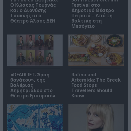
Ο Κώστας Τουρνάς
Festival στο
και ο Διονύσης
Δημοτικό Θέατρο
Τσακνής στο
Πειραιά – Από τη
Θέατρο Άλσος ΔΕΗ
Βαλτική στη
Μεσόγειο
«DEADLIFT. Άρση
Rafina and
θανάτου», της
Artemida: The Greek
Βαλέριας
Food Stops
Δημητριάδου στο
Travellers Should
Θέατρο Εμπορικόν
Know