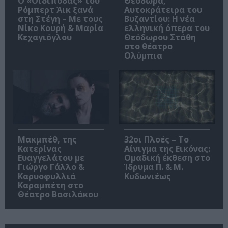
O «Οιδίποδας» του
Θεοδώρα,
Ρόμπερτ Άικ ξανά
Αυτοκράτειρα του
στη Στέγη – Με τους
Βυζαντίου: Η νέα
Νίκο Κουρή & Μαρία
ελληνική όπερα του
Κεχαγιόγλου
Θεόδωρου Στάθη
στο θέατρο
Ολύμπια
Μακμπέθ, της
32οι Πλοές – Το
Κατερίνας
Αίνιγμα της Εικόνας:
Ευαγγελάτου με
Ομαδική έκθεση στο
Γιώργο Γάλλο &
Ίδρυμα Π. & Μ.
Καρυοφυλλιά
Κυδωνιέως
Καραμπέτη στο
Θέατρο Βασιλάκου