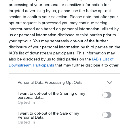
από την άλλη της ελκυστικότητας του άνευ ορίων
processing of your personal or sensitive information for
νεοφιλελευθερισμού.
targeted advertising by us, please use the below opt-out
section to confirm your selection. Please note that after your
Info
opt-out request is processed you may continue seeing
42α Δημήτρια
interest-based ads based on personal information utilized by
Έκθεση ζωγραφικής του Qi Zhilong
us or personal information disclosed to third parties prior to
Διάρκεια έκθεσης: 10 έως 21 Οκτωβρίου
your opt-out. You may separately opt-out of the further
Casa Bianca, Θεσσαλονίκη
disclosure of your personal information by third parties on the
IAB’s list of downstream participants. This information may
also be disclosed by us to third parties on the
IAB’s List of
Ακολουθήστε το Culturenow.gr στο
Google News
και
Downstream Participants
that may further disclose it to other
μάθετε πρώτοι όλες τις ειδήσεις
third parties.
Δείτε όλα τα
τελευταία νέα
για την Τέχνη και τον
Personal Data Processing Opt Outs
Πολιτισμό στο
Culturenow.gr
I want to opt-out of the Sharing of my
personal data.
Νέοι Διαγωνισμοί
❯
Opted In
I want to opt-out of the Sale of my
Personal Data.
Newsletter
Opted In
Κάθε βδομάδα στο e-mail σας τα τελευταία νέα για