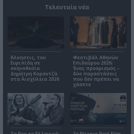
Τελευταία νέα
Άλκηστις, του
Φεστιβάλ Αθηνών
Ευριπίδη σε
Επιδαύρου 2026:
σκηνοθεσία
Ένας προορισμός –
Δημήτρη Καραντζά
δύο παραστάσεις
στα Αισχύλεια 2026
που δεν πρέπει να
χάσετε
Το Ροκ το Ελληνικό:
3o Piraeus Port Film