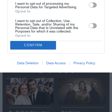
I want to opt-out of processing my
την Τέχνη και τον Πολιτισμό!
Personal Data for Targeted Advertising.
Opted In
I want to opt-out of Collection, Use,
Retention, Sale, and/or Sharing of my
Personal Data that Is Unrelated with the
Purposes for which it was collected.
Opted In
Ακολουθήστε το Culturenow.gr
CONFIRM
Data Deletion
Data Access
Privacy Policy
Δημοφιλή Άρθρα