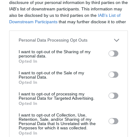
disclosure of your personal information by third parties on the
Ακολουθήστε το Culturenow.gr στο
Google News
και
IAB’s list of downstream participants. This information may
μάθετε πρώτοι όλες τις ειδήσεις
also be disclosed by us to third parties on the
IAB’s List of
Downstream Participants
that may further disclose it to other
Δείτε όλα τα
τελευταία νέα
για την Τέχνη και τον
third parties.
Πολιτισμό στο
Culturenow.gr
Personal Data Processing Opt Outs
Νέοι Διαγωνισμοί
❯
I want to opt-out of the Sharing of my
personal data.
Opted In
Tags
I want to opt-out of the Sale of my
ΘΕΡΙΝΑ ΣΙΝΕΜΑ
ΘΡΙΛΕΡ - ΤΡΟΜΟΥ
Personal Data.
Opted In
ΝΕΕΣ ΤΑΙΝΙΕΣ - ΤΑΙΝΙΕΣ ΤΗΣ ΕΒΔΟΜΑΔΑΣ
ΞΕΝΕΣ ΤΑΙΝΙΕΣ
I want to opt-out of processing my
Personal Data for Targeted Advertising.
Newsletter
Opted In
Κάθε βδομάδα στο e-mail σας τα τελευταία νέα για
I want to opt-out of Collection, Use,
Retention, Sale, and/or Sharing of my
την Τέχνη και τον Πολιτισμό!
Personal Data that Is Unrelated with the
Purposes for which it was collected.
Opted In