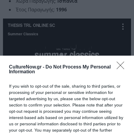
Χώρα Παραγωγής:
Ισπανία
Έτος Παραγωγής:
1996
CultureNow.gr -
Do Not Process My Personal
Information
If you wish to opt-out of the sale, sharing to third parties, or
processing of your personal or sensitive information for
targeted advertising by us, please use the below opt-out
Ταυτότητα
section to confirm your selection. Please note that after your
opt-out request is processed you may continue seeing
4 Ιουνίου στους κινηματογράφους από τη Summer
interest-based ads based on personal information utilized by
Classics
us or personal information disclosed to third parties prior to
your opt-out. You may separately opt-out of the further