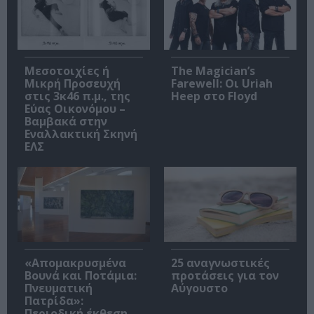
Μεσοτοιχίες ή
The Magician’s
Μικρή Προσευχή
Farewell: Οι Uriah
στις 3κ46 π.μ., της
Heep στο Floyd
Εύας Οικονόμου –
Βαμβακά στην
Εναλλακτική Σκηνή
ΕΛΣ
«Απομακρυσμένα
25 αναγνωστικές
Βουνά και Ποτάμια:
προτάσεις για τον
Πνευματική
Αύγουστο
Πατρίδα»:
Περιοδική έκθεση