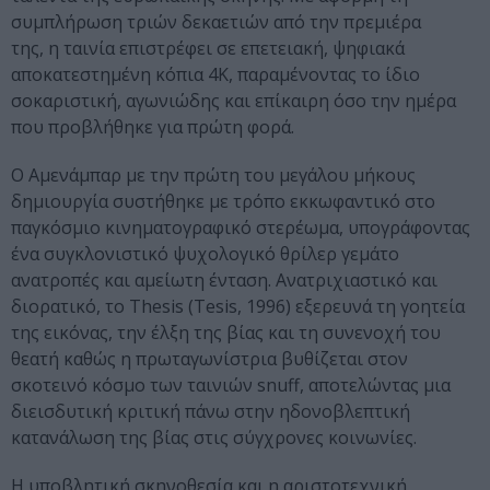
συμπλήρωση τριών δεκαετιών από την πρεμιέρα
της, η ταινία επιστρέφει σε επετειακή, ψηφιακά
αποκατεστημένη κόπια 4K, παραμένοντας το ίδιο
σοκαριστική, αγωνιώδης και επίκαιρη όσο την ημέρα
που προβλήθηκε για πρώτη φορά.
Ο Αμενάμπαρ με την πρώτη του μεγάλου μήκους
δημιουργία συστήθηκε με τρόπο εκκωφαντικό στο
παγκόσμιο κινηματογραφικό στερέωμα, υπογράφοντας
ένα συγκλονιστικό ψυχολογικό θρίλερ γεμάτο
ανατροπές και αμείωτη ένταση. Ανατριχιαστικό και
διορατικό, το Thesis (Tesis, 1996) εξερευνά τη γοητεία
της εικόνας, την έλξη της βίας και τη συνενοχή του
θεατή καθώς η πρωταγωνίστρια βυθίζεται στον
σκοτεινό κόσμο των ταινιών snuff, αποτελώντας μια
διεισδυτική κριτική πάνω στην ηδονοβλεπτική
κατανάλωση της βίας στις σύγχρονες κοινωνίες.
Η υποβλητική σκηνοθεσία και η αριστοτεχνική