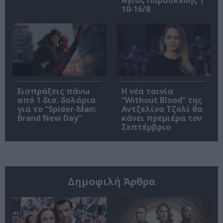
10-16/8
Εισπράξεις πάνω
Η νέα ταινία
από 1 δισ. δολάρια
“Without Blood” της
για το “Spider-Man:
Αντζελίνα Τζολί θα
Brand New Day”
κάνει πρεμιέρα τον
Σεπτέμβριο
Δημοφιλή Άρθρα