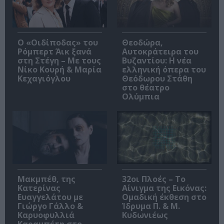
O «Οιδίποδας» του
Θεοδώρα,
Ρόμπερτ Άικ ξανά
Αυτοκράτειρα του
στη Στέγη – Με τους
Βυζαντίου: Η νέα
Νίκο Κουρή & Μαρία
ελληνική όπερα του
Κεχαγιόγλου
Θεόδωρου Στάθη
στο θέατρο
Ολύμπια
Μακμπέθ, της
32οι Πλοές – Το
Κατερίνας
Αίνιγμα της Εικόνας:
Ευαγγελάτου με
Ομαδική έκθεση στο
Γιώργο Γάλλο &
Ίδρυμα Π. & Μ.
Καρυοφυλλιά
Κυδωνιέως