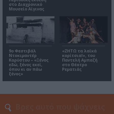
στο Διαχρονικό
Μουσείο Αίγινας
9ο Φεστιβάλ
«ΖΗΤΩ τα λαϊκά
Ντοκιμαντέρ
κορίτσια!», του
Καρύστου – «Ξένος
Παντελή Αμπαζή
εδώ, ξένος εκεί,
στο Θέατρο
όπου κι αν πάω
Ρεματιάς
ξένος»