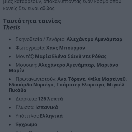
βίας καταρρέουν, αποκαλύπτοντας έναν κόσμο όπου
κανείς δεν είναι αθώος.
Ταυτότητα ταινίας
Thesis
Σκηνοθεσία / Σενάριο:
Αλεχάντρο Αμενάμπαρ
Φωτογραφία:
Χανς Μπούρμαν
Μοντάζ:
Μαρία Ελένα Σάινθ ντε Ρόθας
Μουσική:
Αλεχάντρο Αμενάμπαρ, Μαριάνο
Μαρίν
Πρωταγωνιστούν:
Ανα Τόρεντ, Φέλε Μαρτίνεθ,
Εδουάρδο Νοριέγα, Τσάμπιερ Ελοριάγα, Μιγκέλ
Πικάθο
Διάρκεια
: 126 λεπτά
Γλώσσα:
Ισπανικά
Υπότιτλοι:
Ελληνικά
Έγχρωμο