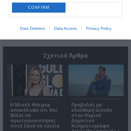
CONFIRM
Ακολουθήστε το Culturenow.gr
Data Deletion
Data Access
Privacy Policy
Σχετικά Άρθρα
Η Μισέλ Φάιφερ
Προβολές με
αποκάλυψε ότι δεν
ελεύθερη είσοδο
θέλει να
στον Θερινό
πρωταγωνιστήσει
Δημοτικό
ποτέ ξανά σε ταινία
Κινηματογράφο
Αγίας Παρασκευής |