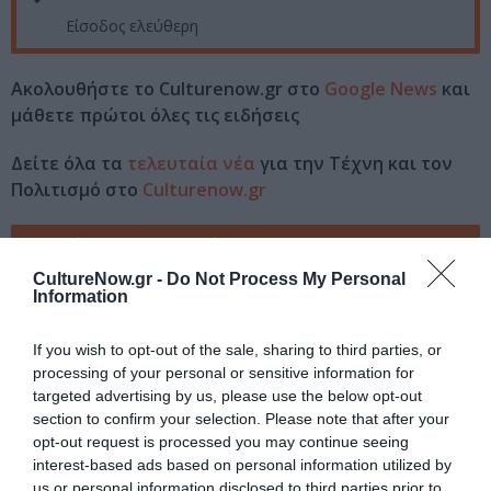
Είσοδος ελεύθερη
Ακολουθήστε το Culturenow.gr στο
Google News
και
μάθετε πρώτοι όλες τις ειδήσεις
Δείτε όλα τα
τελευταία νέα
για την Τέχνη και τον
Πολιτισμό στο
Culturenow.gr
Νέοι Διαγωνισμοί
❯
CultureNow.gr -
Do Not Process My Personal
Information
Tags
ΔΙΑΛΕΞΕΙΣ - ΟΜΙΛΙΕΣ
ΔΡΑΣΤΗΡΙΟΤΗΤΕΣ ΓΙΑ ΠΑΙΔΙΑ
If you wish to opt-out of the sale, sharing to third parties, or
processing of your personal or sensitive information for
ΔΩΡΕΑΝ ΕΚΔΗΛΩΣΕΙΣ
ΚΑΛΟΚΑΙΡΙΝΑ ΦΕΣΤΙΒΑΛ
targeted advertising by us, please use the below opt-out
section to confirm your selection. Please note that after your
Newsletter
opt-out request is processed you may continue seeing
interest-based ads based on personal information utilized by
Κάθε βδομάδα στο e-mail σας τα τελευταία νέα για
us or personal information disclosed to third parties prior to