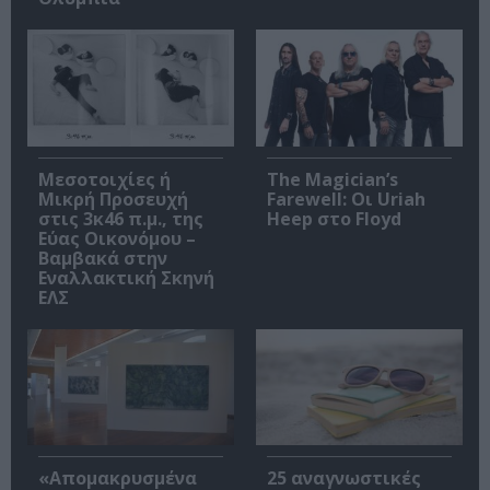
Μεσοτοιχίες ή
The Magician’s
Μικρή Προσευχή
Farewell: Οι Uriah
στις 3κ46 π.μ., της
Heep στο Floyd
Εύας Οικονόμου –
Βαμβακά στην
Εναλλακτική Σκηνή
ΕΛΣ
«Απομακρυσμένα
25 αναγνωστικές