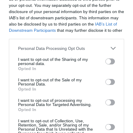
την Τέχνη και τον Πολιτισμό!
your opt-out. You may separately opt-out of the further
disclosure of your personal information by third parties on the
IAB’s list of downstream participants. This information may
also be disclosed by us to third parties on the
IAB’s List of
Downstream Participants
that may further disclose it to other
third parties.
Ακολουθήστε το Culturenow.gr
Personal Data Processing Opt Outs
I want to opt-out of the Sharing of my
personal data.
Opted In
Σχετικά Άρθρα
I want to opt-out of the Sale of my
Personal Data.
Opted In
I want to opt-out of processing my
Personal Data for Targeted Advertising.
Opted In
I want to opt-out of Collection, Use,
Εθνική Λυρική
Αρχαιολογικό
Retention, Sale, and/or Sharing of my
Personal Data that Is Unrelated with the
Σκηνή: Ανακοίνωση
Μουσείο