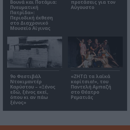
Βουνά και Ποτάμια:
προτάσεις για τον
Πνευματική
Αύγουστο
Πατρίδα»:
Περιοδική έκθεση
στο Διαχρονικό
Μουσείο Αίγινας
9ο Φεστιβάλ
«ΖΗΤΩ τα λαϊκά
Ντοκιμαντέρ
κορίτσια!», του
Καρύστου – «Ξένος
Παντελή Αμπαζή
εδώ, ξένος εκεί,
στο Θέατρο
όπου κι αν πάω
Ρεματιάς
ξένος»