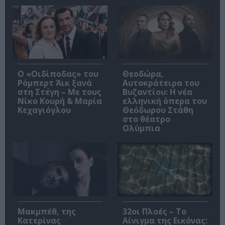
O «Οιδίποδας» του
Θεοδώρα,
Ρόμπερτ Άικ ξανά
Αυτοκράτειρα του
στη Στέγη – Με τους
Βυζαντίου: Η νέα
Νίκο Κουρή & Μαρία
ελληνική όπερα του
Κεχαγιόγλου
Θεόδωρου Στάθη
στο θέατρο
Ολύμπια
Μακμπέθ, της
32οι Πλοές – Το
Κατερίνας
Αίνιγμα της Εικόνας: