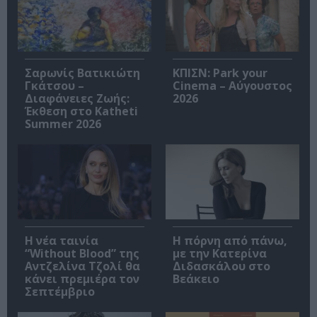
Σαρωνίς Βατικιώτη
ΚΠΙΣΝ: Park your
Γκάτσου –
Cinema – Αύγουστος
Διαφάνειες Ζωής:
2026
Έκθεση στο Katheti
Summer 2026
Η νέα ταινία
Η πόρνη από πάνω,
“Without Blood” της
με την Κατερίνα
Αντζελίνα Τζολί θα
Διδασκάλου στο
κάνει πρεμιέρα τον
Βεάκειο
Σεπτέμβριο