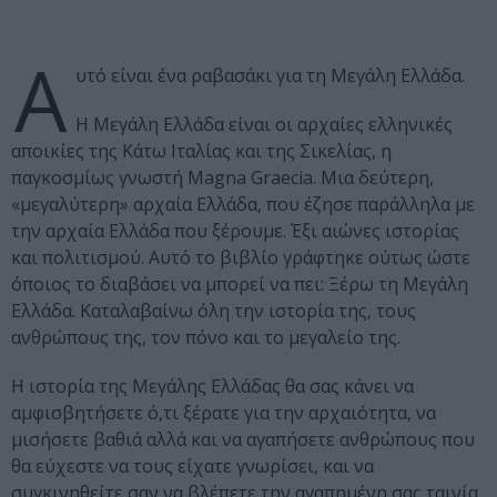
Α
υτό είναι ένα ραβασάκι για τη Μεγάλη Ελλάδα.
Η Μεγάλη Ελλάδα είναι οι αρχαίες ελληνικές
αποικίες της Κάτω Ιταλίας και της Σικελίας, η
παγκοσμίως γνωστή Magna Graecia. Μια δεύτερη,
«μεγαλύτερη» αρχαία Ελλάδα, που έζησε παράλληλα με
την αρχαία Ελλάδα που ξέρουμε. Έξι αιώνες ιστορίας
και πολιτισμού. Αυτό το βιβλίο γράφτηκε ούτως ώστε
όποιος το διαβάσει να μπορεί να πει: Ξέρω τη Μεγάλη
Ελλάδα. Καταλαβαίνω όλη την ιστορία της, τους
ανθρώπους της, τον πόνο και το μεγαλείο της.
Η ιστορία της Μεγάλης Ελλάδας θα σας κάνει να
αμφισβητήσετε ό,τι ξέρατε για την αρχαιότητα, να
μισήσετε βαθιά αλλά και να αγαπήσετε ανθρώπους που
θα εύχεστε να τους είχατε γνωρίσει, και να
συγκινηθείτε σαν να βλέπετε την αγαπημένη σας ταινία