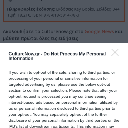
Πληροφορίες έκδοσης
: Εκδόσεις Key Books, Σελίδες: 344,
Τιμή: 18,21€, ΙSBN: 978-618-5914-78-3
Ακολουθήστε το Culturenow.gr στο
Google News
και
μάθετε πρώτοι όλες τις ειδήσεις
Δείτε όλα τα
τελευταία νέα
για την Τέχνη και τον
CultureNow.gr -
Do Not Process My Personal
Πολιτισμό στο
Culturenow.gr
Information
Νέοι Διαγωνισμοί
❯
If you wish to opt-out of the sale, sharing to third parties, or
processing of your personal or sensitive information for
targeted advertising by us, please use the below opt-out
Tags
section to confirm your selection. Please note that after your
opt-out request is processed you may continue seeing
ΔΟΚΙΜΙΑ - ΜΕΛΕΤΕΣ
ΕΚΔΟΣΕΙΣ KEY BOOKS
interest-based ads based on personal information utilized by
ΕΛΛΗΝΕΣ ΣΥΓΓΡΑΦΕΙΣ
us or personal information disclosed to third parties prior to
your opt-out. You may separately opt-out of the further
disclosure of your personal information by third parties on the
Newsletter
IAB’s list of downstream participants. This information may