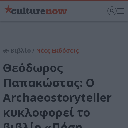
Βιβλίο /
Νέες Εκδόσεις
Θεόδωρος
Παπακώστας: Ο
Archaeostoryteller
κυκλοφορεί το
βιβλίο «Πόση