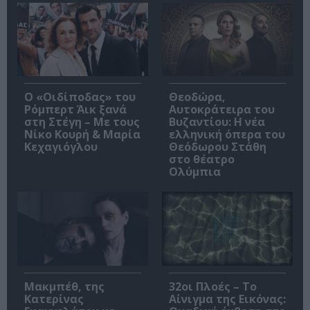
O «Οιδίποδας» του
Θεοδώρα,
Ρόμπερτ Άικ ξανά
Αυτοκράτειρα του
στη Στέγη – Με τους
Βυζαντίου: Η νέα
Νίκο Κουρή & Μαρία
ελληνική όπερα του
Κεχαγιόγλου
Θεόδωρου Στάθη
στο θέατρο
Ολύμπια
Μακμπέθ, της
32οι Πλοές – Το
Κατερίνας
Αίνιγμα της Εικόνας: