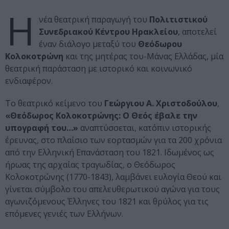
Η
νέα θεατρική παραγωγή του
Πολιτιστικού
Συνεδριακού Κέντρου Ηρακλείου
, αποτελεί
έναν διάλογο μεταξύ του
Θεόδωρου
Κολοκοτρώνη
και της μητέρας του-Μάνας Ελλάδας, μία
θεατρική παράσταση με ιστορικό και κοινωνικό
ενδιαφέρον.
Το θεατρικό κείμενο του
Γεώργιου Α. Χριστοδούλου
,
«Θεόδωρος Κολοκοτρώνης: Ο Θεός έβαλε την
υπογραφή του…»
αναπτύσσεται, κατόπιν ιστορικής
έρευνας, στο πλαίσιο των εορτασμών για τα 200 χρόνια
από την Ελληνική Επανάσταση του 1821. Ιδωμένος ως
ήρωας της αρχαίας τραγωδίας, ο Θεόδωρος
Κολοκοτρώνης (1770-1843), λαμβάνει ευλογία Θεού και
γίνεται σύμβολο του απελευθερωτικού αγώνα για τους
αγωνιζόμενους Έλληνες του 1821 και θρύλος για τις
επόμενες γενιές των Ελλήνων.