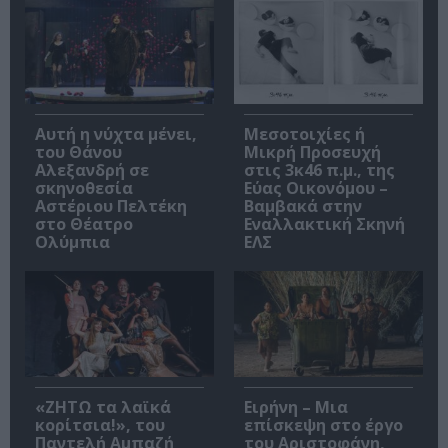
Αυτή η νύχτα μένει,
Μεσοτοιχίες ή
του Θάνου
Μικρή Προσευχή
Αλεξανδρή σε
στις 3κ46 π.μ., της
σκηνοθεσία
Εύας Οικονόμου –
Αστέριου Πελτέκη
Βαμβακά στην
στο Θέατρο
Εναλλακτική Σκηνή
Ολύμπια
ΕΛΣ
«ΖΗΤΩ τα λαϊκά
Ειρήνη – Μια
κορίτσια!», του
επίσκεψη στο έργο
Παντελή Αμπαζή
του Αριστοφάνη,