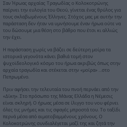
Σαν Ήρωας αρχαίας Τραγωδίας ο Κολοκοτρώνης
παίρνει την ευλογία του Θεού, γίνεται ένας θρύλος για
τους σκλαβωμένους Έλληνες. Στόχος μας με αυτήν την
παράσταση δεν ήταν να υμνήσουμε έναν ήρωα ούτε να
του δώσουμε μια θέση στο βάθρο που έτσι κι αλλιώς
την έχει.
Η παράσταση χωρίς να βάζει σε δεύτερη μοίρα τα
ιστορικά γεγονότα κάνει βαθιά τομή στον
ψυχοϊδεολογικό κόσμο του ήρωα ακριβώς όπως στην
αρχαία τραγωδία και στέκεται στην «μοίρα» …στο
Πεπρωμένο.
Πριν αφήσει την τελευταία του πνοή περνάει από την
«Δίκη». Στο πρόσωπο της Μάνας Ελλάδα η Νέμεσις
είναι σκληρή. Ο ήρωας μέσα σε ίλιγγο του νου φέρνει
όλες τις μνήμες και τις σφαγές μπροστά του. Το ταξίδι
περνά μέσα από αιματοβαμμένους χρόνους. Ο
Κολοκοτρώνης συνδιαλέγεται μαζί της και ζητά την