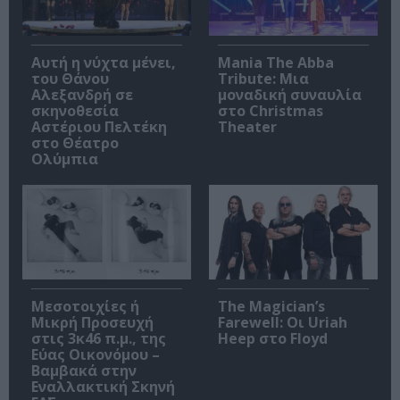
Αυτή η νύχτα μένει,
Mania The Abba
του Θάνου
Tribute: Μια
Αλεξανδρή σε
μοναδική συναυλία
σκηνοθεσία
στο Christmas
Αστέριου Πελτέκη
Theater
στο Θέατρο
Ολύμπια
Μεσοτοιχίες ή
The Magician’s
Μικρή Προσευχή
Farewell: Οι Uriah
στις 3κ46 π.μ., της
Heep στο Floyd
Εύας Οικονόμου –
Βαμβακά στην
Εναλλακτική Σκηνή