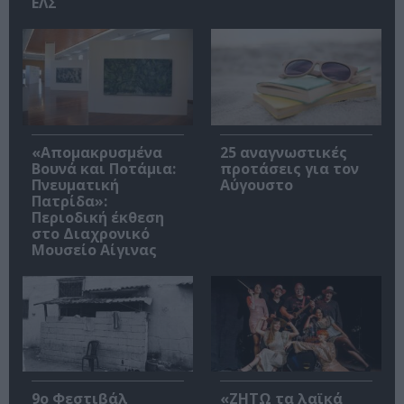
ΕΛΣ
«Απομακρυσμένα
25 αναγνωστικές
Βουνά και Ποτάμια:
προτάσεις για τον
Πνευματική
Αύγουστο
Πατρίδα»:
Περιοδική έκθεση
στο Διαχρονικό
Μουσείο Αίγινας
9ο Φεστιβάλ
«ΖΗΤΩ τα λαϊκά