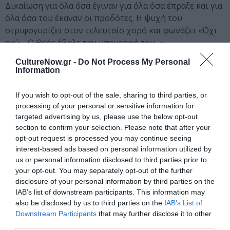
Δικαίωση για όλα όσα έγιναν για όλα όσα έπραξε και για
όλα όσα του έκαναν οι προδότες. Η ψυχή του
στριφογυρίζει στον τελευταίο χορό και φωνάζει «Όχι
εγώ… Ο Θεός έβαλε την υπογραφή του…».
CultureNow.gr -
Do Not Process My Personal
Η επαφή μας με τον Τραγικό αυτό ήρωα μάς
Information
συγκλόνισε.
Με σεβασμό, καταθέτουμε αυτή την παράσταση στο
If you wish to opt-out of the sale, sharing to third parties, or
κοινό.
processing of your personal or sensitive information for
targeted advertising by us, please use the below opt-out
Γιώτα Κουνδουράκη
section to confirm your selection. Please note that after your
Σκηνοθέτις
opt-out request is processed you may continue seeing
interest-based ads based on personal information utilized by
us or personal information disclosed to third parties prior to
your opt-out. You may separately opt-out of the further
disclosure of your personal information by third parties on the
IAB’s list of downstream participants. This information may
also be disclosed by us to third parties on the
IAB’s List of
Downstream Participants
that may further disclose it to other
third parties.