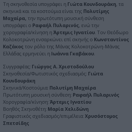
Τη σκηνοθεσία υπογράφει η
Γιώτα Κουνδουράκη
, τα
σκηνικά και τα κοστούμια είναι της
Πολυτίμης
Μαχαίρα,
την πρωτότυπη μουσική σύνθεση
υπογράφει ο
Ραφαήλ Πυλαρινός
, ενώ την
χορογραφία/κίνηση η
Άρτεμις Ιγνατίου
. Τον Θεόδωρο
Κολοκοτρώνη ενσαρκώνει επί σκηνής ο
Κωνσταντίνος
Καζάκος
τον ρόλο της Μάνας Κολοκοτρώνη-Μάνας
Ελλάδας ερμηνεύει η
Ιωάννα Γκαβάκου
.
Συγγραφέας:
Γιώργος Α. Χριστοδούλου
Σκηνοθεσία/Φωτιστικός σχεδιασμός:
Γιώτα
Κουνδουράκη
Σκηνικά/Κοστούμια:
Πολυτίμη Μαχαίρα
Πρωτότυπη μουσική σύνθεση:
Ραφαήλ Πυλαρινός
Χορογραφία/κίνηση:
Άρτεμις Ιγνατίου
Βοηθός Σκηνοθέτη:
Μαρία Χελιδώνη
Γραφιστικός σχεδιασμός/επιμέλεια:
Χρυσόστομος
Σπετσίδης