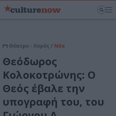
Θέατρο - Χορός /
Νέα
Θεόδωρος
Κολοκοτρώνης: Ο
Θεός έβαλε την
υπογραφή του, του
Γιώργου Α.