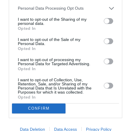
Personal Data Processing Opt Outs
I want to opt-out of the Sharing of my
personal data.
Opted In
Ταυτότητα Εκδήλωσης
I want to opt-out of the Sale of my
Personal Data.
Opted In
Ημερομηνία:
I want to opt-out of processing my
24/06/2021
26/06/2021
Personal Data for Targeted Advertising.
Από:
Εως:
Opted In
21:30
I want to opt-out of Collection, Use,
Retention, Sale, and/or Sharing of my
Τοποθεσία:
Personal Data that Is Unrelated with the
Purposes for which it was collected.
Κηποθέατρο «Μάνος Χατζιδάκις», Λεωφ. Νικολαου
Opted In
Πλαστηρα 26, Ηράκλειο, Κρήτη
CONFIRM
Eισιτήρια:
20 € (γενική είσοδος) | 10 € (άνεργοι, ΑμεΑ,
πολύτεκνοι, φοιτητές, ανήλικοι)
Data Deletion
Data Access
Privacy Policy