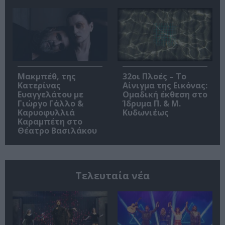
Μακμπέθ, της
32οι Πλοές – Το
Κατερίνας
Αίνιγμα της Εικόνας:
Ευαγγελάτου με
Ομαδική έκθεση στο
Γιώργο Γάλλο &
Ίδρυμα Π. & Μ.
Καρυοφυλλιά
Κυδωνιέως
Καραμπέτη στο
Θέατρο Βασιλάκου
Τελευταία νέα