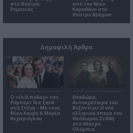
στο Θέατρο
από τον Νίκο
Ρεματιάς
Καραθάνο στο
Θέατρο Βράχων
Δημοφιλή Άρθρα
O «Οιδίποδας» του
Θεοδώρα,
Ρόμπερτ Άικ ξανά
Αυτοκράτειρα του
στη Στέγη – Με τους
Βυζαντίου: Η νέα
Νίκο Κουρή & Μαρία
ελληνική όπερα του
Κεχαγιόγλου
Θεόδωρου Στάθη
στο θέατρο
Ολύμπια