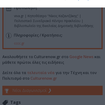
Προπώληση:
viva.gr | Κηποθέατρο “Νίκος Καζαντζάκης” |
Πολιτιστικό Συνεδριακό Κέντρο Ηρακλείου |
Βιβλιοπωλείο της Βικελαίας Δημοτικής Βιβλιοθήκης
Πληροφορίες / Κρατήσεις:
cccc.gr
Ακολουθήστε το Culturenow.gr στο
Google News
και
μάθετε πρώτοι όλες τις ειδήσεις
Δείτε όλα τα
τελευταία νέα
για την Τέχνη και τον
Πολιτισμό στο
Culturenow.gr
Νέοι Διαγωνισμοί
❯
Tags