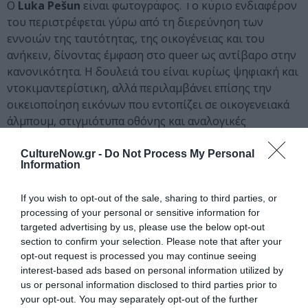
Ο
Luka Pešun
είναι φωτογράφος. Το κύριο ενδιαφέρον
του περιστρέφεται γύρω από τη διερεύνηση των
εννοιών της ταυτότητας, της οικογένειας και του
ανήκειν, δίνοντας έμφαση στο queer ως αντίβαρο στην
κανονικότητα. Η δουλειά του είναι κυρίως ψηφιακή και
ντοκιμαντερίστικη, αλλά περιλαμβάνει επίσης την
οικειοποίηση εικόνων που εντοπίζει σε οικογενειακά
άλμπουμ, στιγμιότυπα οθόνης και αναλογικές
φωτογραφίες, οι οποίες μοιάζουν να είναι σε μια
ενδιάμεση συνθήκη μεταξύ σκηνοθεσίας και
CultureNow.gr -
Do Not Process My Personal
Information
πραγματικότητας. Αναζητώντας το νόημα σε σχέση με
το πλαίσιο, εξερευνά διάφορα πράγματα, από
If you wish to opt-out of the sale, sharing to third parties, or
τετριμμένα έως προσωπικά, δείχνοντας ιδιαίτερο
processing of your personal or sensitive information for
ενδιαφέρον για τη σχέση μεταξύ του ατόμου και του
targeted advertising by us, please use the below opt-out
χώρου στον οποίο αυτό κατοικεί. Είναι κάτοχος
section to confirm your selection. Please note that after your
μεταπτυχιακού στη Φωτογραφία από την Ακαδημία
opt-out request is processed you may continue seeing
Δραματικής Τέχνης του Ζάγκρεμπ και έχει συμμετάσχει
interest-based ads based on personal information utilized by
σε διάφορες ομαδικές και ατομικές εκθέσεις σε όλη την
us or personal information disclosed to third parties prior to
your opt-out. You may separately opt-out of the further
Κροατία, ανάμεσά τους και στο 36ο Youth Salon του