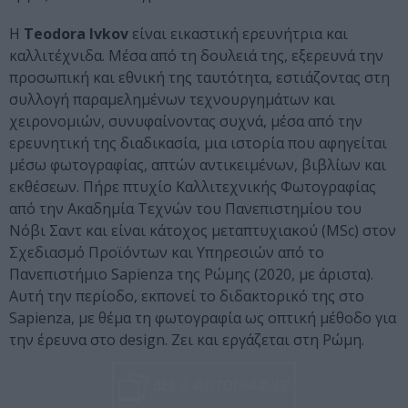
Η
Teodora Ivkov
είναι εικαστική ερευνήτρια και
καλλιτέχνιδα. Μέσα από τη δουλειά της, εξερευνά την
προσωπική και εθνική της ταυτότητα, εστιάζοντας στη
συλλογή παραμελημένων τεχνουργημάτων και
χειρονομιών, συνυφαίνοντας συχνά, μέσα από την
ερευνητική της διαδικασία, μια ιστορία που αφηγείται
μέσω φωτογραφίας, απτών αντικειμένων, βιβλίων και
εκθέσεων. Πήρε πτυχίο Καλλιτεχνικής Φωτογραφίας
από την Ακαδημία Τεχνών του Πανεπιστημίου του
Νόβι Σαντ και είναι κάτοχος μεταπτυχιακού (MSc) στον
Σχεδιασμό Προϊόντων και Υπηρεσιών από το
Πανεπιστήμιο Sapienza της Ρώμης (2020, με άριστα).
Αυτή την περίοδο, εκπονεί το διδακτορικό της στο
Sapienza, με θέμα τη φωτογραφία ως οπτική μέθοδο για
την έρευνα στο design. Ζει και εργάζεται στη Ρώμη.
ΔΕΣ 3 ΦΩΤΟΓΡΑΦΙΕΣ