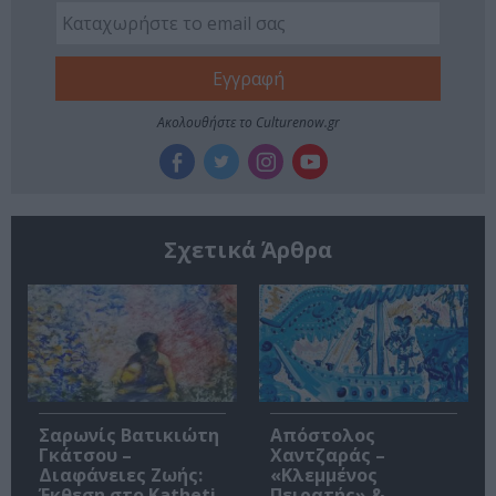
Ακολουθήστε το Culturenow.gr
Σχετικά Άρθρα
Σαρωνίς Βατικιώτη
Απόστολος
Γκάτσου –
Χαντζαράς –
Διαφάνειες Ζωής:
«Κλεμμένος
Έκθεση στο Katheti
Πειρατής» &