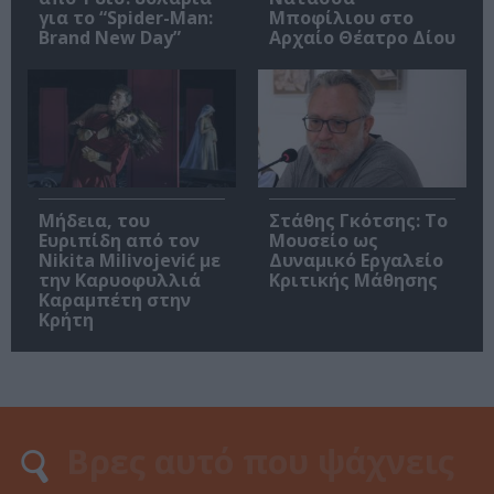
για το “Spider-Man:
Μποφίλιου στο
Brand New Day”
Αρχαίο Θέατρο Δίου
Μήδεια, του
Στάθης Γκότσης: Το
Ευριπίδη από τον
Μουσείο ως
Nikita Milivojević με
Δυναμικό Εργαλείο
την Καρυοφυλλιά
Κριτικής Μάθησης
Καραμπέτη στην
Κρήτη