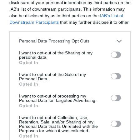
disclosure of your personal information by third parties on the
Ζάγκρεμπ. Ζει και εργάζεται στο Ζάγκρεμπ.
IAB’s list of downstream participants. This information may
also be disclosed by us to third parties on the
IAB’s List of
Ο
Marius Ionut Scarlat
είναι φωτογράφος
Downstream Participants
that may further disclose it to other
τεκμηρίωσης. Ενδιαφέρεται για κοινωνικά ζητήματα
third parties.
της Ρουμανίας, παίζοντας με την ένταση που μπορούν
να εισαγάγουν οι νέες αφηγήσεις στον τομέα της
Personal Data Processing Opt Outs
φωτογραφίας τεκμηρίωσης. Στη δουλειά του επιμένει
I want to opt-out of the Sharing of my
σε αυτές τις εντάσεις και τις συγκρούσεις που
personal data.
Opted In
προέκυψαν λόγω της μετακίνησής του στην Ισπανία. Το
έργο του έχει αναγνωριστεί και βραβευτεί σε
I want to opt-out of the Sale of my
διάφορους διεθνείς διαγωνισμούς: PHotoEspaña,
Personal Data.
Opted In
Magnum Photos, Futures Photography, The Emerging
Photographer Fund, Visa pour l’ image και Matera
I want to opt-out of processing my
Personal Data for Targeted Advertising.
European Photography. Πέρα από τις καλλιτεχνικές του
Opted In
αναζητήσεις, έχει και ακαδημαϊκή καριέρα,
διδάσκοντας στη Σχολή Καλών Τεχνών TAI της
I want to opt-out of Collection, Use,
Retention, Sale, and/or Sharing of my
Μαδρίτης. Ο Scarlat ζει και εργάζεται μεταξύ Ρουμανίας
Personal Data that Is Unrelated with the
και Ισπανίας.
Purposes for which it was collected.
Opted In