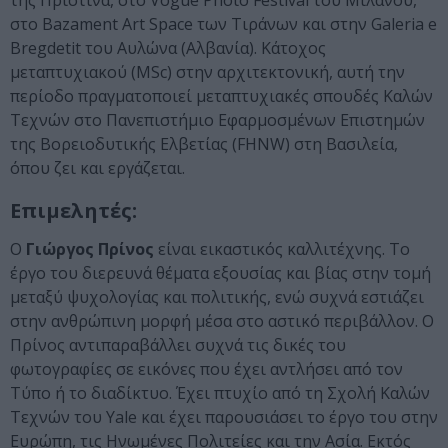
της Πρίστινα, στο Vogue Photo Festival του Μιλάνου,
στο Bazament Art Space των Τιράνων και στην Galeria e
Bregdetit του Αυλώνα (Αλβανία). Κάτοχος
μεταπτυχιακού (MSc) στην αρχιτεκτονική, αυτή την
περίοδο πραγματοποιεί μεταπτυχιακές σπουδές Καλών
Τεχνών στο Πανεπιστήμιο Εφαρμοσμένων Επιστημών
της Βορειοδυτικής Ελβετίας (FHNW) στη Βασιλεία,
όπου ζει και εργάζεται.
Επιμελητές:
Ο
Γιώργος Πρίνος
είναι εικαστικός καλλιτέχνης. Το
έργο του διερευνά θέματα εξουσίας και βίας στην τομή
μεταξύ ψυχολογίας και πολιτικής, ενώ συχνά εστιάζει
στην ανθρώπινη μορφή μέσα στο αστικό περιβάλλον. Ο
Πρίνος αντιπαραβάλλει συχνά τις δικές του
φωτογραφίες σε εικόνες που έχει αντλήσει από τον
Τύπο ή το διαδίκτυο. Έχει πτυχίο από τη Σχολή Καλών
Τεχνών του Yale και έχει παρουσιάσει το έργο του στην
Ευρώπη, τις Ηνωμένες Πολιτείες και την Ασία. Εκτός