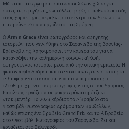
Μέσα από τα έργα μου, οπτικοποιώ έναν χώρο για
αυτές τις αφηγήσεις, ενώ άλλες φορές τοποθετώ αυτούς
τους χαρακτήρες ακριβώς στο κέντρο των δικών τους
ιστοριών». Ζει και εργάζεται στη Σμύρνη.
Ο
Armin Graca
είναι φωτογράφος και αφηγητής
ιστοριών, που γεννήθηκε στο Σαράγιεβο της Βοσνίας-
Ερζεγοβίνης. Χρησιμοποιεί την κάμερά του για να
καταγράψει την καθημερινή κοινωνική ζωή,
αφηγούμενος ιστορίες μέσα από την οπτική εμπειρία. Η
φωτογραφία δρόμου και το ντοκιμαντέρ είναι τα κύρια
ενδιαφέροντά του και περνάει τον περισσότερο
ελεύθερο χρόνο του φωτογραφίζοντας στους δρόμους.
Επιπλέον, εργάζεται σε μακροχρόνια πρότζεκτ
ντοκιμαντέρ. Το 2023 κέρδισε το Α΄ Βραβείο στο
Φεστιβάλ Φωτογραφίας Δρόμου των Βρυξελλών,
καθώς επίσης ένα βραβείο Grand Prix και το Α΄ Βραβείο
στο Φεστιβάλ Φωτογραφίας του Σαράγιεβο. Ζει και
εργάζεται στο Βελιγράδι.