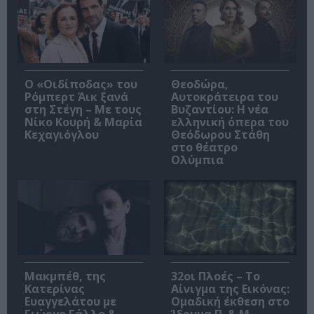
O «Οιδίποδας» του
Θεοδώρα,
Ρόμπερτ Άικ ξανά
Αυτοκράτειρα του
στη Στέγη – Με τους
Βυζαντίου: Η νέα
Νίκο Κουρή & Μαρία
ελληνική όπερα του
Κεχαγιόγλου
Θεόδωρου Στάθη
στο θέατρο
Ολύμπια
Μακμπέθ, της
32οι Πλοές – Το
Κατερίνας
Αίνιγμα της Εικόνας:
Ευαγγελάτου με
Ομαδική έκθεση στο
Γιώργο Γάλλο &
Ίδρυμα Π. & Μ.