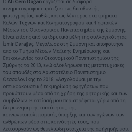
Ο
Ali Cem Doğan
εργάζεται σε διάφορα
κινηματογραφικά πρότζεκτ ως διευθυντής
φωτογραφίας, καθώς και ως λέκτορας στα τμήματα
Καλών Τεχνών και Κινηματογράφου και Ψηφιακών
Μέσων του Οικονομικού Πανεπιστημίου της Σμύρνης.
Είναι επίσης από τα ιδρυτικά μέλη της συλλογικότητας
İzmir Darağaç. Μεγάλωσε στη Σμύρνη και αποφοίτησε
από το Τμήμα Μέσων Μαζικής Ενημέρωσης και
Επικοινωνίας του Οικονομικού Πανεπιστημίου της
Σμύρνης το 2013, ενώ ολοκλήρωσε τις μεταπτυχιακές
του σπουδές στο Αριστοτέλειο Πανεπιστήμιο
Θεσσαλονίκης το 2018. «Ασχολούμαι με την
οπτικοακουστική τεκμηρίωση αφηγήσεων που
προκύπτουν μέσα από τη χρήση της ρητορικής και των
συμβόλων. Η εστίασή μου περιστρέφεται γύρω από τη
διερεύνηση της ταυτότητας, της
κοινωνικοπολιτισμικής ύπαρξης και των αγώνων των
ανθρώπων μέσα στις κοινότητές τους, που
λειτουργούν ως θεμελιώδη στοιχεία της αφήγησής μου.