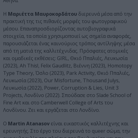
Αθήνα.
Η
Μαριέττα Μαυροκορδάτου
διερευνά μέσα από την
πρακτική της τις πιθανές μορφές του φωτογραφικού
μέσου. Επαναπροσδιορίζοντας αυτοβιογραφικά
στοιχεία, τα οποία χρησιμοποιεί ως σημεία αναφοράς,
παρουσιάζεται ένας καινούριος τρόπος αντίληψης μέσα
από τη ματιά της καλλιτέχνιδας. Πρόσφατες ατομικές
και ομαδικές εκθέσεις: GIRL, Θκιό Ππαλιές, Λευκωσία
(2023), Ah This!, Felix Gaudlitz, Βιέννη (2023), Homotopy
Type Theory, Όσλο (2023), Park Activity, Θκιό Ππαλιές,
Λευκωσία (2023), Our Misfortune, Thousand Julys,
Λευκωσία (2022), Power, Corruption & Lies, Unit 3
Projects, Λονδίνο (2022). Σπούδασε στο Slade School of
Fine Art και στο Camberwell College of Arts του
Λονδίνου. Ζει και εργάζεται στο Λονδίνο.
Ο
Martin Atanasov
είναι εικαστικός καλλιτέχνης και
ερευνητής. Στο έργο του διερευνά το queer σώμα, την