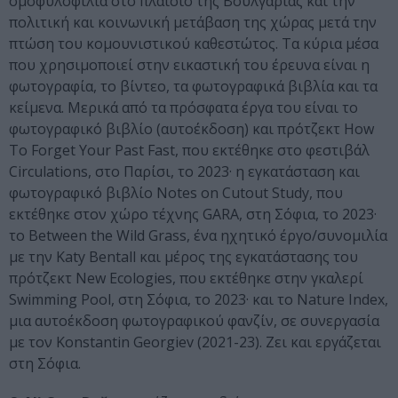
ομοφυλοφιλία στο πλαίσιο της Βουλγαρίας και την
πολιτική και κοινωνική μετάβαση της χώρας μετά την
πτώση του κομουνιστικού καθεστώτος. Τα κύρια μέσα
που χρησιμοποιεί στην εικαστική του έρευνα είναι η
φωτογραφία, το βίντεο, τα φωτογραφικά βιβλία και τα
κείμενα. Μερικά από τα πρόσφατα έργα του είναι το
φωτογραφικό βιβλίο (αυτοέκδοση) και πρότζεκτ How
To Forget Your Past Fast, που εκτέθηκε στο φεστιβάλ
Circulations, στο Παρίσι, το 2023· η εγκατάσταση και
φωτογραφικό βιβλίο Notes on Cutout Study, που
εκτέθηκε στον χώρο τέχνης GARA, στη Σόφια, το 2023·
το Between the Wild Grass, ένα ηχητικό έργο/συνομιλία
με την Katy Bentall και μέρος της εγκατάστασης του
πρότζεκτ New Ecologies, που εκτέθηκε στην γκαλερί
Swimming Pool, στη Σόφια, το 2023· και το Nature Index,
μια αυτοέκδοση φωτογραφικού φανζίν, σε συνεργασία
με τον Konstantin Georgiev (2021-23). Ζει και εργάζεται
στη Σόφια.