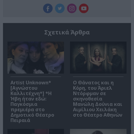
Σχετικά Άρθρα
Artist Unknown*
Ο Θάνατος και η
[Αγνώστου
Κόρη, του Άριελ
Καλλιτέχνη*] *Η
Ντόρφμαν σε
Ήβη ήταν εδώ:
σκηνοθεσία
Παγκόσμια
Μανώλη Δούνια και
πρεμιέρα στο
Αιμίλιου Χειλάκη
Δημοτικό Θέατρο
στο Θέατρο Αθηνών
Πειραιά