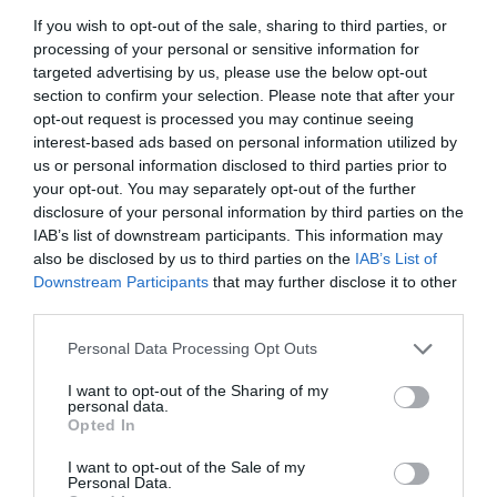
μέσω Viva.gr: 10 ευρώ (ισχύει μέχρι και την παραμονή
If you wish to opt-out of the sale, sharing to third parties, or
της πρεμιέρας, 13/11)
processing of your personal or sensitive information for
targeted advertising by us, please use the below opt-out
Προπώληση:
section to confirm your selection. Please note that after your
opt-out request is processed you may continue seeing
Στο ταμείο του θεάτρου ΑΝΕΣΙΣ |
Viva.gr
| Τηλ.: 11876
interest-based ads based on personal information utilized by
| Viva The Mall Athens | VivaWallet Mobile App | Seven
us or personal information disclosed to third parties prior to
Spots | Reload Stores | Media Markt |
your opt-out. You may separately opt-out of the further
tickets.mediamarkt.gr | Βιβλιοπωλεία Ευριπίδης |
disclosure of your personal information by third parties on the
Τεχνόπολη Δήμου Αθηναίων | αθηνόραμα.gr | Viva
IAB’s list of downstream participants. This information may
kiosk Συντάγματος
also be disclosed by us to third parties on the
IAB’s List of
Downstream Participants
that may further disclose it to other
Πληροφορίες / Κρατήσεις:
third parties.
Τηλ.: 2107488881-2 |
http://theatroanesis.gr
Personal Data Processing Opt Outs
Ακολουθήστε το Culturenow.gr στο
Google News
και
I want to opt-out of the Sharing of my
personal data.
μάθετε πρώτοι όλες τις ειδήσεις
Opted In
Δείτε όλα τα
τελευταία νέα
για την Τέχνη και τον
I want to opt-out of the Sale of my
Personal Data.
Πολιτισμό στο
Culturenow.gr