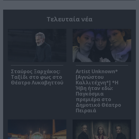
Τελευταία νέα
Σταύρος Ξαρχάκος:
Artist Unknown*
Ταξίδι στο φως στο
[Αγνώστου
Θέατρο Λυκαβηττού
Καλλιτέχνη*] *Η
Ήβη ήταν εδώ:
Παγκόσμια
πρεμιέρα στο
Δημοτικό Θέατρο
Πειραιά