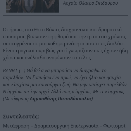
Αρχαίο Θέατρο Επιδαύρου
Οι ήρωες στο Θείο Βάνια, διαχρονικοί και δραματικά
επίκαιροι, βιώνουν τη φθορά και την ήττα του χρόνου,
υποταγμένοι σε μια καθημερινότητα που τους διαλύει.
Είναι τραγικοί ακριβώς γιατί γνωρίζουν πως έχουν ήδη
χάσει και ανέλπιδα αναμένουν το τέλος.
ΒΑΝΙΑΣ (…) Θά΄ θελα να μπορούσα να διαγράψω το
παρελθόν. Να ξυπνήσω ένα πρωί, να έχει ήλιο και ησυχία
και ν΄ αρχίσω μια καινούργια ζωή. Να μην υπάρχει παρελθόν.
Ν΄ αρχίσω απ΄ την αρχή. Αλλά πως ν΄ αρχίσω; Με τι ν΄ αρχίσω;
(Μετάφραση
Δημοσθένης Παπαδόπουλος
)
Συντελεστές:
Μετάφραση – Δραματουργική Επεξεργασία – Φωτισμοί