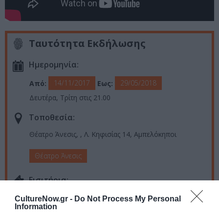
Ταυτότητα Εκδήλωσης
Ημερομηνία:
14/11/2017
29/05/2018
Από:
Εως:
Δευτέρα, Τρίτη στις 21.00
Τοποθεσία:
Θέατρο Άνεσις, , Λ. Κηφισίας 14, Αμπελόκηποι
Θέατρο Άνεσις
Eισιτήρια:
17 ευρώ γενική είσοδος | 14 ευρώ (φοιτητές,
CultureNow.gr -
Do Not Process My Personal
Information
δάσκαλοι, καθηγητές και άνω των 65) | 10 ευρώ
(Κάτοχοι κάρτας ΟΑΕΔ) | Προσφορά προπώλησης