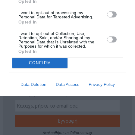
Opted In
I want to opt-out of processing my
Νέοι Διαγωνισμοί
❯
Personal Data for Targeted Advertising.
Opted In
Tags
I want to opt-out of Collection, Use,
Retention, Sale, and/or Sharing of my
ΒΑΣΙΛΗΣ ΜΠΙΣΜΠΙΚΗΣ
ΔΗΜΟΣΘΕΝΗΣ ΠΑΠΑΔΟΠΟΥΛΟΣ
Personal Data that Is Unrelated with the
Purposes for which it was collected.
ΔΡΑΜΑ - ΚΟΙΝΩΝΙΚΟ - ΣΥΓΧΡΟΝΟ
ΘΑΛΕΙΑ ΜΑΤΙΚΑ
Opted In
ΘΕΑΤΡΙΚΕΣ ΠΑΡΑΣΤΑΣΕΙΣ 2017 - 2018
CONFIRM
Newsletter
Data Deletion
Data Access
Privacy Policy
Κάθε βδομάδα στο e-mail σας τα τελευταία νέα για
την Τέχνη και τον Πολιτισμό!
Ακολουθήστε το Culturenow.gr