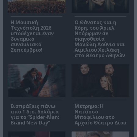
Η Μουσική
Ο Θάνατος και η
Τεχνόπολη 2026
Κόρη, του Άριελ
υποδέχεται έναν
Ντόρφμαν σε
δυναμικό
σκηνοθεσία
συναυλιακό
Μανώλη Δούνια και
Σεπτέμβριο!
Αιμίλιου Χειλάκη
στο Θέατρο Αθηνών
Εισπράξεις πάνω
Μέτρημα: Η
από 1 δισ. δολάρια
Νατάσσα
για το “Spider-Man:
Μποφίλιου στο
Brand New Day”
Αρχαίο Θέατρο Δίου