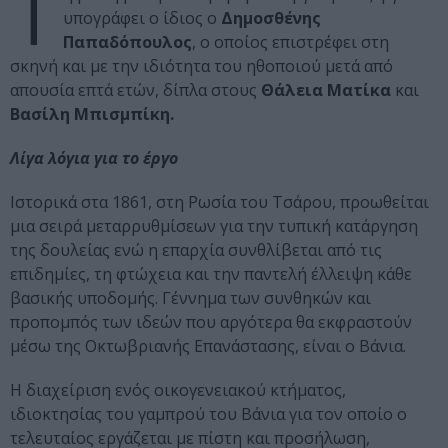
Τ
υπογράφει ο ίδιος ο
Δημοσθένης
Παπαδόπουλος
, ο οποίος επιστρέφει στη
σκηνή και με την ιδιότητα του ηθοποιού μετά από
απουσία επτά ετών, δίπλα στους
Θάλεια Ματίκα
και
Βασίλη Μπισμπίκη.
Λίγα λόγια για το έργο
Ιστορικά στα 1861, στη Ρωσία του Τσάρου, προωθείται
μια σειρά μεταρρυθμίσεων για την τυπική κατάργηση
της δουλείας ενώ η επαρχία συνθλίβεται από τις
επιδημίες, τη φτώχεια και την παντελή έλλειψη κάθε
βασικής υποδομής. Γέννημα των συνθηκών και
προπομπός των ιδεών που αργότερα θα εκφραστούν
μέσω της Οκτωβριανής Επανάστασης, είναι ο Βάνια.
Η διαχείριση ενός οικογενειακού κτήματος,
ιδιοκτησίας του γαμπρού του Βάνια για τον οποίο ο
τελευταίος εργάζεται με πίστη και προσήλωση,