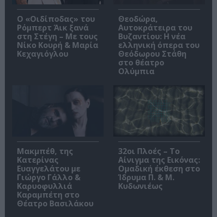
O «Οιδίποδας» του
Θεοδώρα,
Ρόμπερτ Άικ ξανά
Αυτοκράτειρα του
στη Στέγη – Με τους
Βυζαντίου: Η νέα
Νίκο Κουρή & Μαρία
ελληνική όπερα του
Κεχαγιόγλου
Θεόδωρου Στάθη
στο θέατρο
Ολύμπια
Μακμπέθ, της
32οι Πλοές – Το
Κατερίνας
Αίνιγμα της Εικόνας:
Ευαγγελάτου με
Ομαδική έκθεση στο
Γιώργο Γάλλο &
Ίδρυμα Π. & Μ.
Καρυοφυλλιά
Κυδωνιέως
Καραμπέτη στο
Θέατρο Βασιλάκου