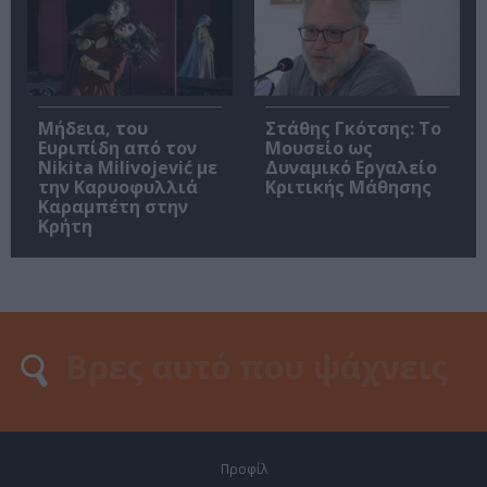
Μήδεια, του
Στάθης Γκότσης: Το
Ευριπίδη από τον
Μουσείο ως
Nikita Milivojević με
Δυναμικό Εργαλείο
την Καρυοφυλλιά
Κριτικής Μάθησης
Καραμπέτη στην
Κρήτη
Προφίλ