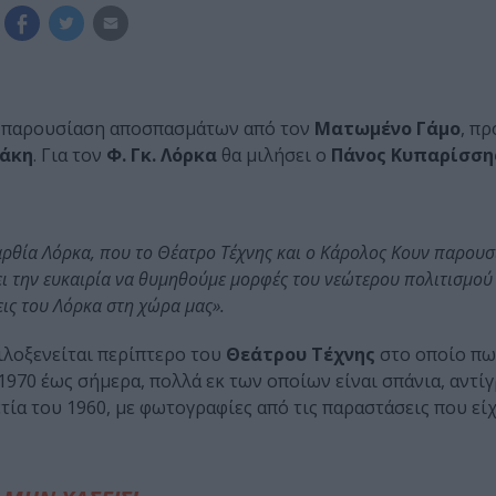
 παρουσίαση αποσπασμάτων από τον
Ματωμένο Γάμο
, π
νάκη
. Για τον
Φ. Γκ. Λόρκα
θα μιλήσει ο
Πάνος Κυπαρίσση
αρθία Λόρκα, που το Θέατρο Τέχνης και ο Κάρολος Κουν παρουσ
ι την ευκαιρία να θυμηθούμε μορφές του νεώτερου πολιτισμού
ις του Λόρκα στη χώρα μας».
φιλοξενείται περίπτερο του
Θεάτρου Τέχνης
στο οποίο πω
1970 έως σήμερα, πολλά εκ των οποίων είναι σπάνια, αντί
τία του 1960, με φωτογραφίες από τις παραστάσεις που εί