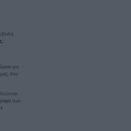
ροβολή
ς.
ίασαν για
 μας, που
λούνται
γραφα των
χε