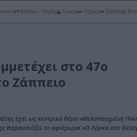
υσική
Θέατρο - Χορός
Σινεμά
Τέχνες
Βιβλίο
Φεσ
μμετέχει στο 47ο
το Ζάππειο
φέτος έχει ως κεντρικό θέμα «Μελοποιημένη Ποί
νης παρουσιάζει το αφιέρωμα «Ο Λόρκα στο Θέατ