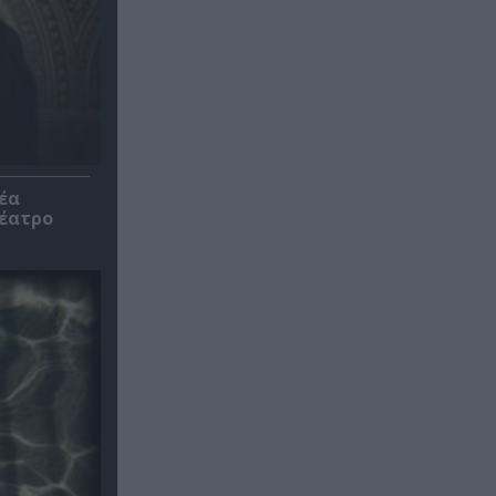
έα
θέατρο