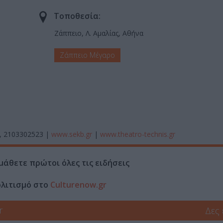
Τοποθεσία:
Ζάππειο, Λ. Αμαλίας, Αθήνα
Ζάππειο Μέγαρο
2, 2103302523 |
www.sekb.gr
|
www.theatro-technis.gr
μάθετε πρώτοι όλες τις ειδήσεις
ολιτισμό στο
Culturenow.gr
r
Δες