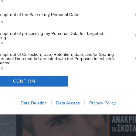
In
o opt-out of the Sale of my Personal Data.
In
to opt-out of processing my Personal Data for Targeted
ing.
In
o opt-out of Collection, Use, Retention, Sale, and/or Sharing
ersonal Data that Is Unrelated with the Purposes for which it
lected.
In
CONFIRM
αβείο
Έκθεση Βιβλίου 2026 στο Ναύπλιο
Data Deletion
Data Access
Privacy Policy