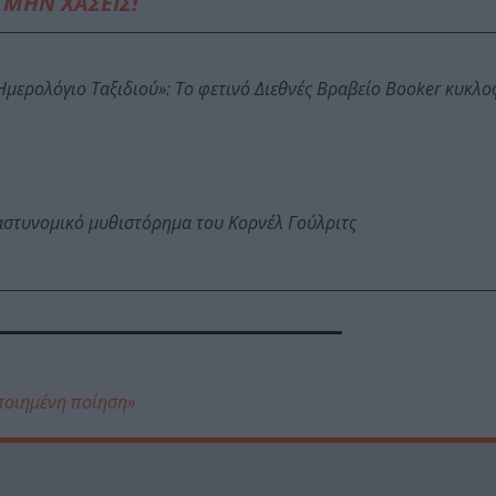
ΜΗΝ ΧΑΣΕΙΣ!
: Ημερολόγιο Ταξιδιού»: Το φετινό Διεθνές Βραβείο Booker κυκλ
αστυνομικό μυθιστόρημα του Κορνέλ Γούλριτς
ποιημένη ποίηση»