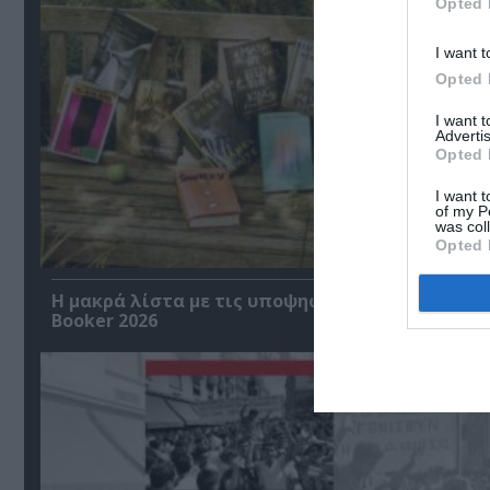
Opted 
I want t
Opted 
I want 
Advertis
Opted 
I want t
of my P
was col
Opted 
Η μακρά λίστα με τις υποψηφιότητες για το Βρ
Booker 2026