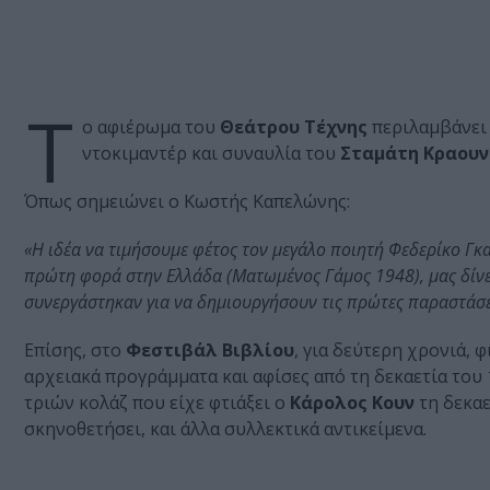
Τ
ο αφιέρωμα του
Θεάτρου Τέχνης
περιλαμβάνει
ντοκιμαντέρ και συναυλία του
Σταμάτη Κραου
Όπως σημειώνει ο Κωστής Καπελώνης:
«Η ιδέα να τιμήσουμε φέτος τον μεγάλο ποιητή Φεδερίκο Γκ
πρώτη φορά στην Ελλάδα (Ματωμένος Γάμος 1948), μας δίνε
συνεργάστηκαν για να δημιουργήσουν τις πρώτες παραστάσε
Επίσης, στο
Φεστιβάλ Βιβλίου
, για δεύτερη χρονιά, 
αρχειακά προγράμματα και αφίσες από τη δεκαετία του 
τριών κολάζ που είχε φτιάξει ο
Κάρολος Κουν
τη δεκαε
σκηνοθετήσει, και άλλα συλλεκτικά αντικείμενα.