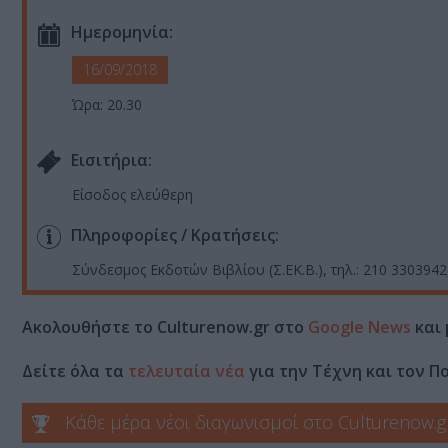
Ημερομηνία:
16/09/2018
Ώρα: 20.30
Eισιτήρια:
Είσοδος ελεύθερη
Πληροφορίες / Κρατήσεις:
Σύνδεσμος Εκδοτών Βιβλίου (Σ.ΕΚ.Β.), τηλ.: 210 330394
Ακολουθήστε το Culturenow.gr στο
Google News
και 
Δείτε όλα τα
τελευταία νέα
για την Τέχνη και τον Π
Κάθε μέρα νέοι διαγωνισμοί στο Culturenow.g