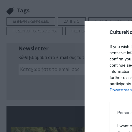
Tags
ΔΩΡΕΑΝ ΕΚΔΗΛΩΣΕΙΣ
ΖΑΠΠΕΙΟ
ΘΕΑΤΡΟ ΤΕΧΝΗΣ «ΚΑ
ΦΕΔΕΡΙΚΟ ΓΚΑΡΘΙΑ ΛΟΡΚΑ
ΦΕΣΤΙΒΑΛ ΒΙΒΛΙΟΥ
CultureNo
If you wish 
Newsletter
sensitive in
Κάθε βδομάδα στο e-mail σας τα τελευταία νέα για την Τέχ
confirm you
continue se
information 
further disc
Ακο
participants
Downstream 
Persona
Σ
I want t