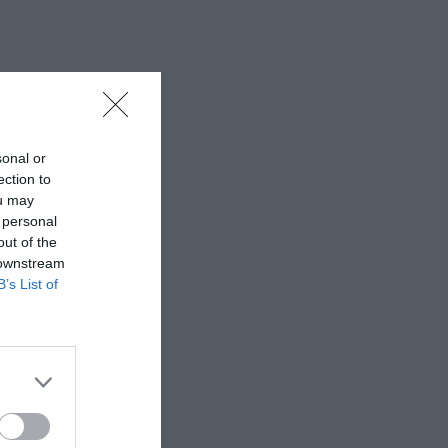
sonal or
ection to
ou may
 personal
out of the
 downstream
B’s List of