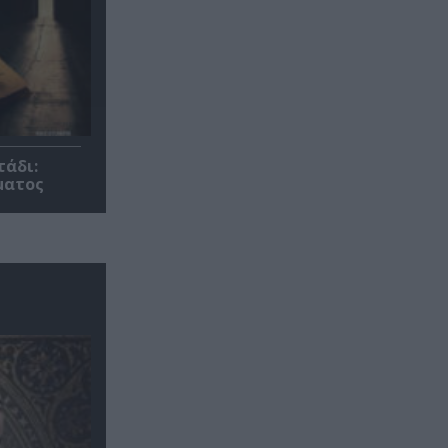
τάδι:
ματος