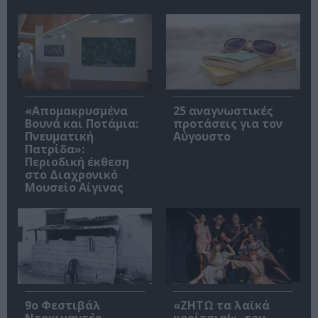
«Απομακρυσμένα
25 αναγνωστικές
Βουνά και Ποτάμια:
προτάσεις για τον
Πνευματική
Αύγουστο
Πατρίδα»:
Περιοδική έκθεση
στο Διαχρονικό
Μουσείο Αίγινας
9ο Φεστιβάλ
«ΖΗΤΩ τα λαϊκά
Ντοκιμαντέρ
κορίτσια!», του