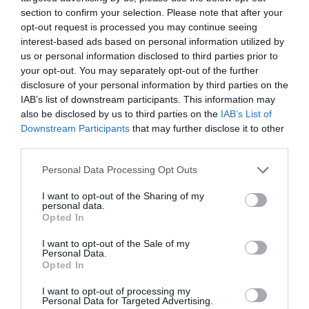
section to confirm your selection. Please note that after your
Tags
opt-out request is processed you may continue seeing
interest-based ads based on personal information utilized by
ΔΟΚΙΜΙΑ - ΜΕΛΕΤΕΣ
ΕΚΔΟΣΕΙΣ ΠΑΤΑΚΗ
us or personal information disclosed to third parties prior to
ΝΤΕΙΒΙΝΤ ΜΑΜΕΤ
your opt-out. You may separately opt-out of the further
disclosure of your personal information by third parties on the
IAB’s list of downstream participants. This information may
Newsletter
also be disclosed by us to third parties on the
IAB’s List of
Downstream Participants
that may further disclose it to other
Κάθε βδομάδα στο e-mail σας τα τελευταία νέα για
third parties.
την Τέχνη και τον Πολιτισμό!
Personal Data Processing Opt Outs
I want to opt-out of the Sharing of my
personal data.
Opted In
Ακολουθήστε το Culturenow.gr
I want to opt-out of the Sale of my
Personal Data.
Opted In
I want to opt-out of processing my
Personal Data for Targeted Advertising.