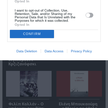
Σχετικά Άρθρα
Opted In
I want to opt-out of Collection, Use,
Retention, Sale, and/or Sharing of my
Personal Data that Is Unrelated with the
Purposes for which it was collected.
Opted In
CONFIRM
Αυτοβιογραφία
Αντόνιο Πόρτσια –
ενός πτώματος: Μια
Φωνές: Ένα βιβλίο
συλλογή
ως εσωτερικός
Data Deletion
Data Access
Privacy Policy
διηγημάτων του
διάλογος
Σιγκισμούντ
Κρζιζανόφσκι
Φιλίπ Κολλέν – Ο
Ελένη Μπουκαούρη