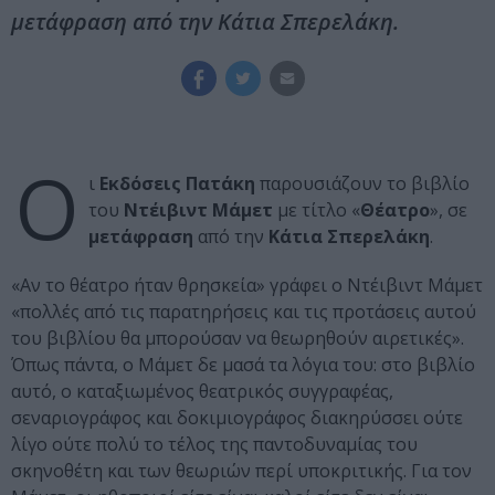
μετάφραση από την Κάτια Σπερελάκη.
Ο
ι
Εκδόσεις Πατάκη
παρουσιάζουν το βιβλίο
του
Ντέιβιντ Μάμετ
με τίτλο «
Θέατρο
», σε
μετάφραση
από την
Κάτια Σπερελάκη
.
«Αν το θέατρο ήταν θρησκεία» γράφει ο Ντέιβιντ Μάμετ
«πολλές από τις παρατηρήσεις και τις προτάσεις αυτού
του βιβλίου θα μπορούσαν να θεωρηθούν αιρετικές».
Όπως πάντα, ο Μάμετ δε μασά τα λόγια του: στο βιβλίο
αυτό, ο καταξιωμένος θεατρικός συγγραφέας,
σεναριογράφος και δοκιμιογράφος διακηρύσσει ούτε
λίγο ούτε πολύ το τέλος της παντοδυναμίας του
σκηνοθέτη και των θεωριών περί υποκριτικής. Για τον