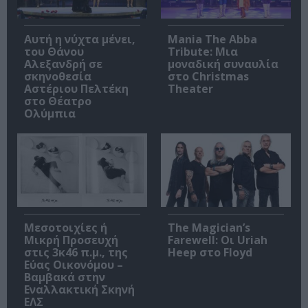
Αυτή η νύχτα μένει,
Mania The Abba
του Θάνου
Tribute: Μια
Αλεξανδρή σε
μοναδική συναυλία
σκηνοθεσία
στο Christmas
Αστέριου Πελτέκη
Theater
στο Θέατρο
Ολύμπια
Μεσοτοιχίες ή
The Magician’s
Μικρή Προσευχή
Farewell: Οι Uriah
στις 3κ46 π.μ., της
Heep στο Floyd
Εύας Οικονόμου –
Βαμβακά στην
Εναλλακτική Σκηνή
ΕΛΣ