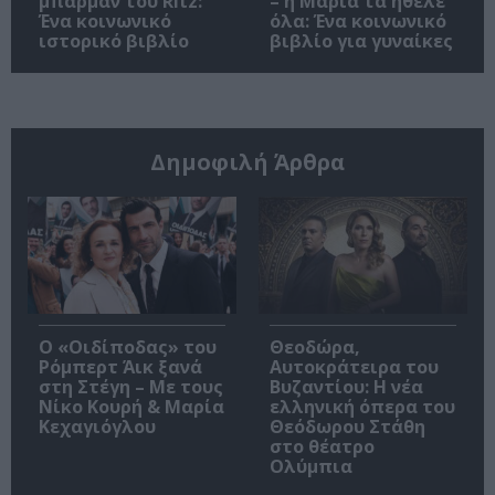
μπάρμαν του Ritz:
– η Μαρία τα ήθελε
Ένα κοινωνικό
όλα: Ένα κοινωνικό
ιστορικό βιβλίο
βιβλίο για γυναίκες
Δημοφιλή Άρθρα
O «Οιδίποδας» του
Θεοδώρα,
Ρόμπερτ Άικ ξανά
Αυτοκράτειρα του
στη Στέγη – Με τους
Βυζαντίου: Η νέα
Νίκο Κουρή & Μαρία
ελληνική όπερα του
Κεχαγιόγλου
Θεόδωρου Στάθη
στο θέατρο
Ολύμπια