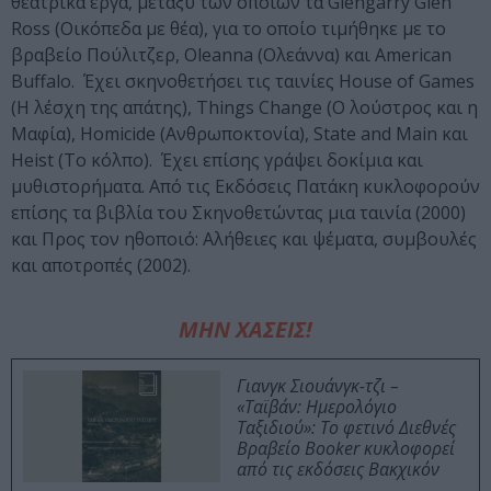
θεατρικά έργα, μεταξύ των οποίων τα Glengarry Glen
Ross (Οικόπεδα με θέα), για το οποίο τιμήθηκε με το
βραβείο Πούλιτζερ, Oleanna (Ολεάννα) και American
Buffalo. Έχει σκηνοθετήσει τις ταινίες House of Games
(Η λέσχη της απάτης), Things Change (Ο λούστρος και η
Μαφία), Homicide (Ανθρωποκτονία), State and Main και
Heist (Το κόλπο). Έχει επίσης γράψει δοκίμια και
μυθιστορήματα. Από τις Εκδόσεις Πατάκη κυκλοφορούν
επίσης τα βιβλία του Σκηνοθετώντας μια ταινία (2000)
και Προς τον ηθοποιό: Αλήθειες και ψέματα, συμβουλές
και αποτροπές (2002).
ΜΗΝ ΧΑΣΕΙΣ!
Γιανγκ Σιουάνγκ-τζι –
«Ταϊβάν: Ημερολόγιο
Ταξιδιού»: Το φετινό Διεθνές
Βραβείο Booker κυκλοφορεί
από τις εκδόσεις Βακχικόν