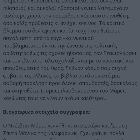
Μάμετ, οι ηθοποιοί είτε είναι καλοί είτε δεν είναι
ηθοποιοί, και οι καλοί ηθοποιοί γενικά λειτουργούν
καλύτερα χωρίς την παρέμβαση κάποιου σκηνοθέτη,
όσο καλές προθέσεις κι αν έχει εκείνος. Το κριτικό
βλέμμα του δεν αφήνει καμία πτυχή του θεάτρου
ασχολίαστη: από τα έργα «κοινωνικού
προβληματισμού» και την έννοια της πολιτικής
ορθότητας έως τις σχολές ηθοποιίας, τον Στανισλάφσκι
και τον ελιτισμό, όλα σχολιάζονται με το καυστικό και
αποφθεγματικό του ύφος. Σε έναν κόσμο που συχνά
φοβάται τις αλλαγές, το βιβλίο αυτό συνιστά μια
σοβαρή πρόκληση προς όλους, σπουδαστές, δασκάλους
και σκηνοθέτες (συμπεριλαμβανομένου του Μάμετ),
καλώντας τους να γίνουν ακόμα καλύτεροι.
Βιογραφικά στοιχεία συγγραφέα:
Ο Ντέιβιντ Μάμετ γεννήθηκε στο Σικάγο και ζει στη
Σάντα Μόνικα της Καλιφόρνιας. Έχει γράψει πολλά