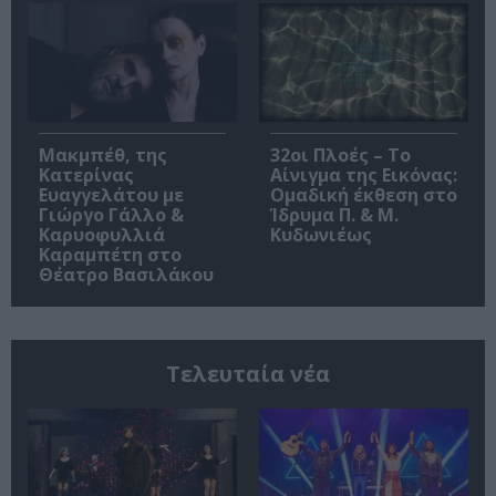
Μακμπέθ, της
32οι Πλοές – Το
Κατερίνας
Αίνιγμα της Εικόνας:
Ευαγγελάτου με
Ομαδική έκθεση στο
Γιώργο Γάλλο &
Ίδρυμα Π. & Μ.
Καρυοφυλλιά
Κυδωνιέως
Καραμπέτη στο
Θέατρο Βασιλάκου
Τελευταία νέα