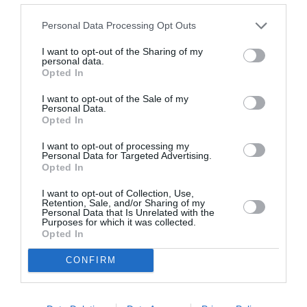
Σχετικά Άρθρα
Personal Data Processing Opt Outs
I want to opt-out of the Sharing of my
personal data.
Opted In
I want to opt-out of the Sale of my
Personal Data.
Opted In
Mania The Abba
The Magician’s
I want to opt-out of processing my
Tribute: Μια
Farewell: Οι Uriah
Personal Data for Targeted Advertising.
μοναδική συναυλία
Heep στο Floyd
Opted In
στο Christmas
Theater
I want to opt-out of Collection, Use,
Retention, Sale, and/or Sharing of my
Personal Data that Is Unrelated with the
Purposes for which it was collected.
Opted In
CONFIRM
Οι Arab Strap στο
Τα τραγούδια μας: