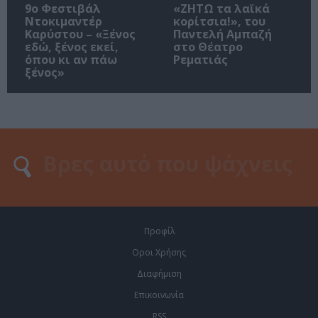
9ο Φεστιβάλ
«ΖΗΤΩ τα λαϊκά
Ντοκιμαντέρ
κορίτσια!», του
Καρύστου – «Ξένος
Παντελή Αμπαζή
εδώ, ξένος εκεί,
στο Θέατρο
όπου κι αν πάω
Ρεματιάς
ξένος»
Προφίλ
Οροι Χρήσης
Διαφήμιση
Επικοινωνία
RSS