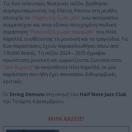
Τις δύο τελευταίες θεατρικές σεζόν, βρέθηκαν
συμπρωταγωνιστές της Ελένης Ράντου στη μεγάλη
επιτυχία: το
“Πάρτυ της ζωής μου”
ενώ ακούραστοι
συμμετείχαν και στην εξίσου πετυχημένη παιδική
παράσταση
“Ραπουνζέλ χωρίς παραμύθι”
του Ηλία
Καρελλά, συνθέτοντας τη μουσική και τα τραγούδια. Τις
δύο παραστάσεις έχουν παρακολουθήσει πάνω από
170.000 θεατές. Τη σεζόν 2024 – 2025 έγραψαν
πρωτότυπη μουσική και εμφανίζονται ζωντανά στον
”Δον Κιχώτη”
σε σκηνοθεσία Ηλία Καρελλά, σε μία
παράσταση που ήδη έχει αποσπάσει διθυραμβικές
κριτικές.
Οι
String Demons
στη σκηνή του
Half Note Jazz Club
,
την Τετάρτη 4 Δεκεμβρίου.
ΜΗΝ ΧΑΣΕΙΣ!