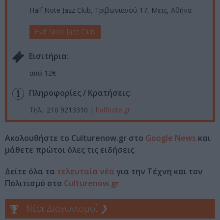
Half Note Jazz Club, Τριβωνιανού 17, Μετς, Αθήνα
Half Note Jazz Club
Eισιτήρια:
από 12€
Πληροφορίες / Κρατήσεις:
Τηλ.: 210 9213310 |
halfnote
.
gr
Ακολουθήστε το Culturenow.gr στο
Google News
και
μάθετε πρώτοι όλες τις ειδήσεις
Δείτε όλα τα
τελευταία νέα
για την Τέχνη και τον
Πολιτισμό στο
Culturenow.gr
Νέοι Διαγωνισμοί
❯