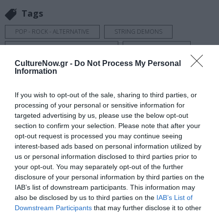
Tags
POP - ROCK - ALTERNATIVE
STRING DEMONS
ΕΝΤΕΧΝΟ - ΛΑΪΚΟ - ΠΑΡΑΔΟΣΙΑΚΗ
ΚΛΑΣΙΚΗ - ΟΠΕΡΑ
CultureNow.gr -
Do Not Process My Personal
ΣΥΝΑΥΛΙΕΣ 2024
Information
Newsletter
If you wish to opt-out of the sale, sharing to third parties, or
processing of your personal or sensitive information for
Κάθε βδομάδα στο e-mail σας τα τελευταία νέα για
targeted advertising by us, please use the below opt-out
την Τέχνη και τον Πολιτισμό!
section to confirm your selection. Please note that after your
opt-out request is processed you may continue seeing
interest-based ads based on personal information utilized by
us or personal information disclosed to third parties prior to
your opt-out. You may separately opt-out of the further
disclosure of your personal information by third parties on the
Ακολουθήστε το Culturenow.gr
IAB’s list of downstream participants. This information may
also be disclosed by us to third parties on the
IAB’s List of
Downstream Participants
that may further disclose it to other
third parties.