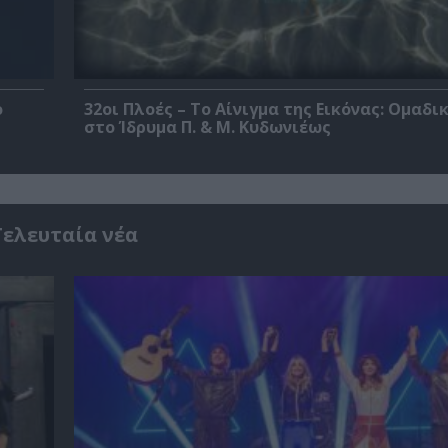
ο
32οι Πλοές – Το Αίνιγμα της Εικόνας: Ομαδι
στο Ίδρυμα Π. & Μ. Κυδωνιέως
Τελευταία νέα