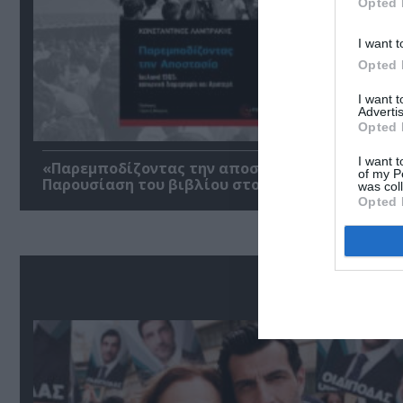
Opted 
I want t
Opted 
I want 
Advertis
Opted 
I want t
«Παρεμποδίζοντας την αποστασία, Ιουλιανά 196
of my P
Παρουσίαση του βιβλίου στο Μεταξουργείο
was col
Opted 
Δ