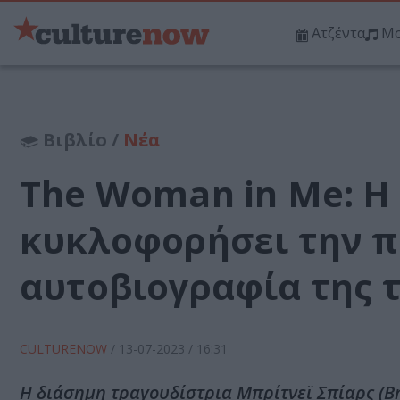
Ατζέντα
Μο
Βιβλίο /
Νέα
The Woman in Me: Η
κυκλοφορήσει την 
αυτοβιογραφία της 
CULTURENOW
/
13-07-2023
/ 16:31
Η διάσημη τραγουδίστρια Μπρίτνεϊ Σπίαρς (Brit