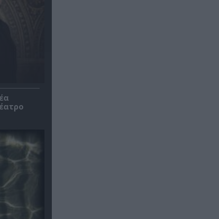
έα
θέατρο