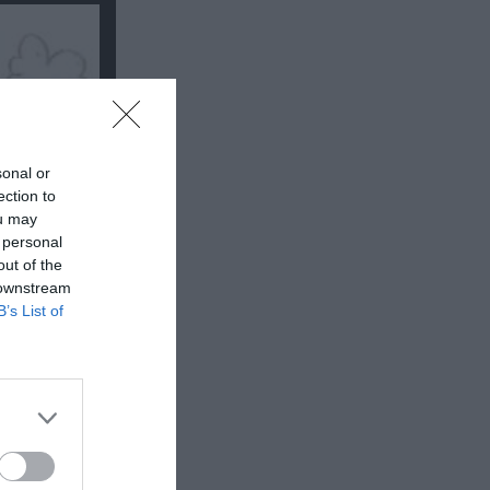
sonal or
ection to
ou may
 personal
out of the
 downstream
B’s List of