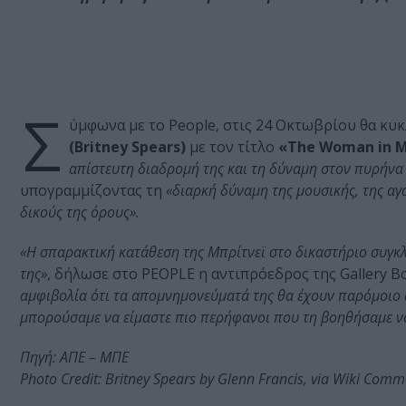
Σ
ύμφωνα με το People, στις 24 Οκτωβρίου θα κ
(Britney Spears)
με τον τίτλο
«The Woman in 
απίστευτη διαδρομή της και τη δύναμη στον πυρήνα 
υπογραμμίζοντας τη
«διαρκή δύναμη της μουσικής, της αγά
δικούς της όρους».
«Η σπαρακτική κατάθεση της Μπρίτνεϊ στο δικαστήριο συγκλό
της»
, δήλωσε στο PEOPLE η αντιπρόεδρος της Gallery B
αμφιβολία ότι τα απομνημονεύματά της θα έχουν παρόμοιο α
μπορούσαμε να είμαστε πιο περήφανοι που τη βοηθήσαμε να 
Πηγή: ΑΠΕ – ΜΠΕ
Photo Credit: Britney Spears by Glenn Francis, via Wiki Com