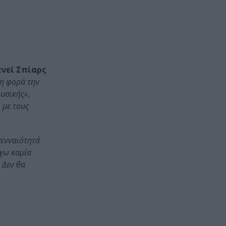
νεϊ Σπίαρς
η φορά την
ουσικής»
,
 με τους
γενναιότητά
έχω καμία
 Δεν θα