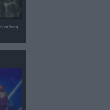
κή έκθεση