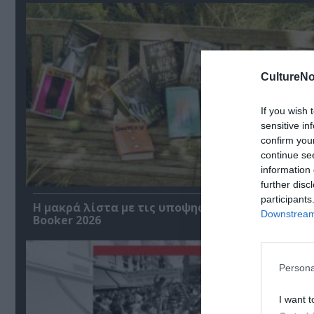
CultureNo
If you wish 
sensitive in
confirm you
continue se
information 
further disc
participants
Η μακρά λίστα με τις υποψηφιότητες για το Βρ
Downstream 
Booker 2026
Persona
I want t