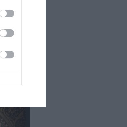
τάδι:
ματος