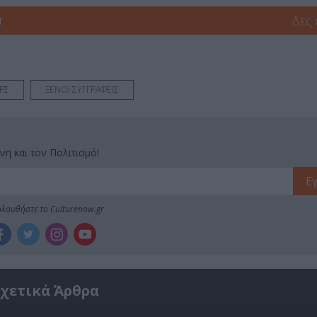
r
Δες
ΡΣ
ΞΕΝΟΙ ΣΥΓΓΡΑΦΕΙΣ
νη και τον Πολιτισμό!
λουθήστε το Culturenow.gr
χετικά Άρθρα