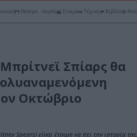
υσική
Θέατρο - Χορός
Σινεμά
Τέχνες
Βιβλίο
Φεσ
 Μπρίτνεϊ Σπίαρς θα
πολυαναμενόμενη
τον Οκτώβριο
ney Spears) είναι έτοιμη να πει την ιστορία της