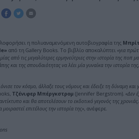
υκλοφορήσει η πολυαναμενόμενη αυτοβιογραφία της
Μπρίτ
Me»
από τη Gallery Books. Το βιβλίο αποκαλύπτει
«για πρώτ
μίας από τις μεγαλύτερες ερμηνεύτριες στην ιστορία της ποπ μ
πης και της σπουδαιότητας να λέει μία γυναίκα την ιστορία της,
νισε τον κόσμο, άλλαξε τους νόμους και έδειξε τη δύναμη και 
ooks,
Τζένιφερ Μπέργκστρομ
(Jennifer Bergstrom).
«Δεν 
ντίκτυπο και θα αποτελέσουν το εκδοτικό γεγονός της χρονιάς.
μοιραστεί επιτέλους την ιστορία της»
, ανέφερε.
mons