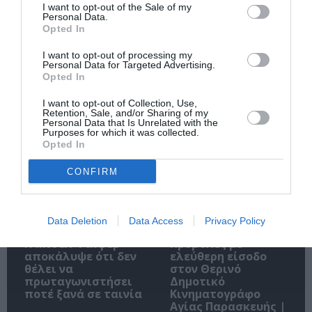
I want to opt-out of the Sale of my
Personal Data.
Opted In
Ακολουθήστε το Culturenow.gr
I want to opt-out of processing my
Personal Data for Targeted Advertising.
Opted In
I want to opt-out of Collection, Use,
Retention, Sale, and/or Sharing of my
Personal Data that Is Unrelated with the
Σχετικά Άρθρα
Purposes for which it was collected.
Opted In
CONFIRM
Data Deletion
Data Access
Privacy Policy
Η Μισέλ Φάιφερ
Προβολές με
αποκάλυψε ότι δεν
ελεύθερη είσοδο
θέλει να
στον Θερινό
πρωταγωνιστήσει
Δημοτικό
ποτέ ξανά σε ταινία
Κινηματογράφο
Αγίας Παρασκευής |