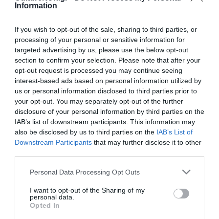
Ακολουθήστε το Culturenow.gr στο
Google News
και
Information
μάθετε πρώτοι όλες τις ειδήσεις
If you wish to opt-out of the sale, sharing to third parties, or
Δείτε όλα τα
τελευταία νέα
για την Τέχνη και τον
processing of your personal or sensitive information for
Πολιτισμό στο
Culturenow.gr
targeted advertising by us, please use the below opt-out
section to confirm your selection. Please note that after your
opt-out request is processed you may continue seeing
Νέοι Διαγωνισμοί
❯
interest-based ads based on personal information utilized by
us or personal information disclosed to third parties prior to
Tags
your opt-out. You may separately opt-out of the further
disclosure of your personal information by third parties on the
ΔΙΑΛΕΞΕΙΣ - ΟΜΙΛΙΕΣ
ΙΔΡΥΜΑ ΩΝΑΣΗ
IAB’s list of downstream participants. This information may
also be disclosed by us to third parties on the
IAB’s List of
ΝΤΟΚΙΜΑΝΤΕΡ - ΙΣΤΟΡΙΚΕΣ ΤΑΙΝΙΕΣ
ΞΕΝΕΣ ΤΑΙΝΙΕΣ
Downstream Participants
that may further disclose it to other
third parties.
Newsletter
Personal Data Processing Opt Outs
Κάθε βδομάδα στο e-mail σας τα τελευταία νέα για
την Τέχνη και τον Πολιτισμό!
I want to opt-out of the Sharing of my
personal data.
Opted In