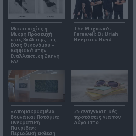
Μεσοτοιχίες ή
The Magician’s
Μικρή Προσευχή
Farewell: Οι Uriah
στις 3κ46 π.μ., της
Heep στο Floyd
Εύας Οικονόμου –
Βαμβακά στην
Εναλλακτική Σκηνή
ΕΛΣ
«Απομακρυσμένα
25 αναγνωστικές
Βουνά και Ποτάμια:
προτάσεις για τον
Πνευματική
Αύγουστο
Πατρίδα»:
Περιοδική έκθεση