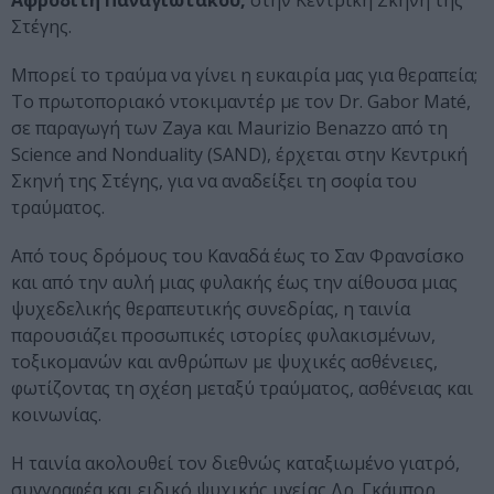
Αφροδίτη Παναγιωτάκου,
στην Κεντρική Σκηνή της
Στέγης.
Μπορεί το τραύμα να γίνει η ευκαιρία μας για θεραπεία;
Το πρωτοποριακό ντοκιμαντέρ με τον Dr. Gabor Maté,
σε παραγωγή των Zaya και Maurizio Benazzo από τη
Science and Nonduality (SAND), έρχεται στην Κεντρική
Σκηνή της Στέγης, για να αναδείξει τη σοφία του
τραύματος.
Από τους δρόμους του Καναδά έως το Σαν Φρανσίσκο
και από την αυλή μιας φυλακής έως την αίθουσα μιας
ψυχεδελικής θεραπευτικής συνεδρίας, η ταινία
παρουσιάζει προσωπικές ιστορίες φυλακισμένων,
τοξικομανών και ανθρώπων με ψυχικές ασθένειες,
φωτίζοντας τη σχέση μεταξύ τραύματος, ασθένειας και
κοινωνίας.
Η ταινία ακολουθεί τον διεθνώς καταξιωμένο γιατρό,
συγγραφέα και ειδικό ψυχικής υγείας Δρ. Γκάμπορ