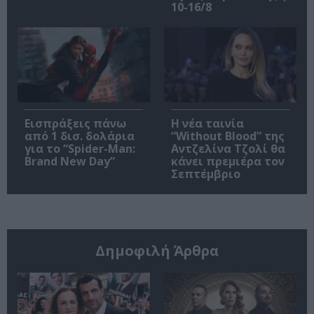
10-16/8
Εισπράξεις πάνω
Η νέα ταινία
από 1 δισ. δολάρια
“Without Blood” της
για το “Spider-Man:
Αντζελίνα Τζολί θα
Brand New Day”
κάνει πρεμιέρα τον
Σεπτέμβριο
Δημοφιλή Άρθρα