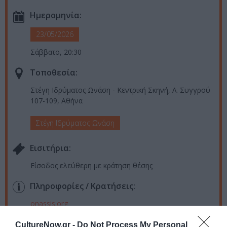
Ημερομηνία:
23/05/2026
Σάββατο, 20:30
Τοποθεσία:
Στέγη Ιδρύματος Ωνάση - Κεντρική Σκηνή, Λ. Συγγρού
107-109, Αθήνα
Στέγη Ιδρύματος Ωνάση
Eισιτήρια:
Είσοδος ελεύθερη με κράτηση θέσης
Πληροφορίες / Κρατήσεις:
onassis.org
CultureNow.gr -
Do Not Process My Personal