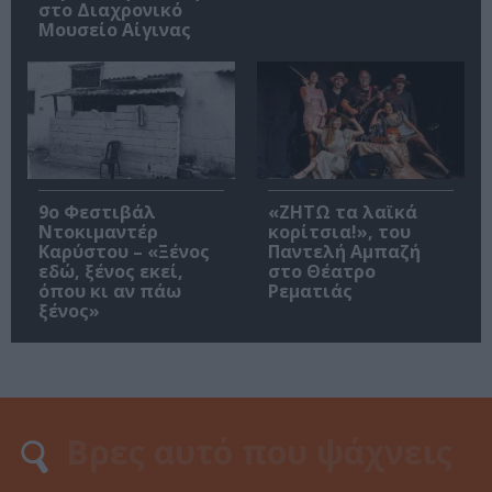
στο Διαχρονικό
Μουσείο Αίγινας
9ο Φεστιβάλ
«ΖΗΤΩ τα λαϊκά
Ντοκιμαντέρ
κορίτσια!», του
Καρύστου – «Ξένος
Παντελή Αμπαζή
εδώ, ξένος εκεί,
στο Θέατρο
όπου κι αν πάω
Ρεματιάς
ξένος»