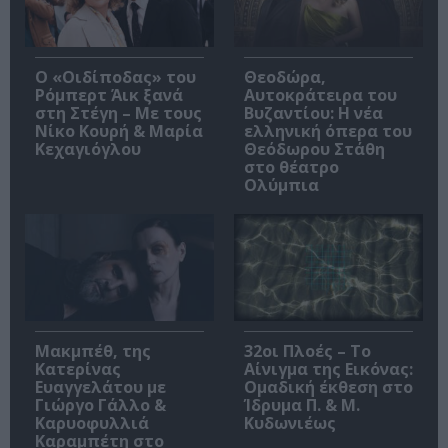
O «Οιδίποδας» του
Θεοδώρα,
Ρόμπερτ Άικ ξανά
Αυτοκράτειρα του
στη Στέγη – Με τους
Βυζαντίου: Η νέα
Νίκο Κουρή & Μαρία
ελληνική όπερα του
Κεχαγιόγλου
Θεόδωρου Στάθη
στο θέατρο
Ολύμπια
Μακμπέθ, της
32οι Πλοές – Το
Κατερίνας
Αίνιγμα της Εικόνας:
Ευαγγελάτου με
Ομαδική έκθεση στο
Γιώργο Γάλλο &
Ίδρυμα Π. & Μ.
Καρυοφυλλιά
Κυδωνιέως
Καραμπέτη στο