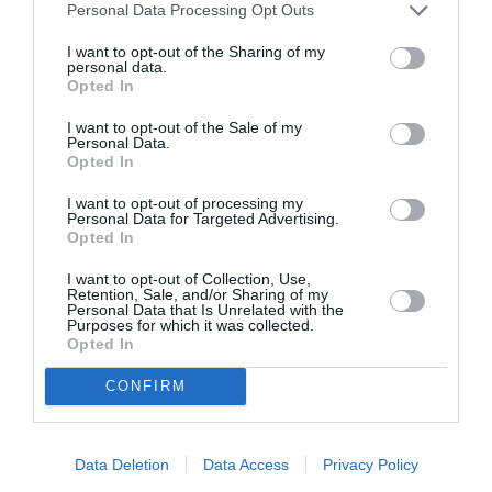
Personal Data Processing Opt Outs
I want to opt-out of the Sharing of my
personal data.
Opted In
I want to opt-out of the Sale of my
Personal Data.
Opted In
Mania The Abba
The Magician’s
Tribute: Μια
Farewell: Οι Uriah
μοναδική συναυλία
Heep στο Floyd
I want to opt-out of processing my
Personal Data for Targeted Advertising.
στο Christmas
Opted In
Theater
I want to opt-out of Collection, Use,
Retention, Sale, and/or Sharing of my
Personal Data that Is Unrelated with the
Purposes for which it was collected.
Opted In
CONFIRM
Οι Arab Strap στο
Τα τραγούδια μας:
Gazarte Ground
Ευανθία
Stage
Ρεμπούτσικα και
Data Deletion
Data Access
Privacy Policy
Άρης Δαβαράκης