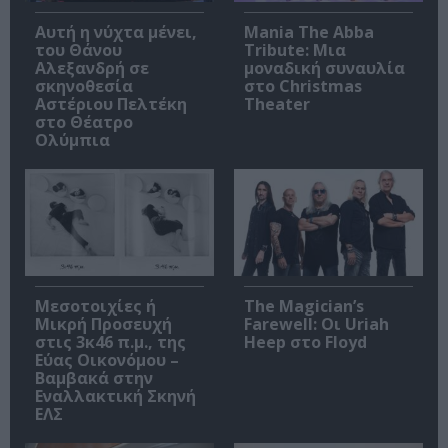
Αυτή η νύχτα μένει,
Mania The Abba
του Θάνου
Tribute: Μια
Αλεξανδρή σε
μοναδική συναυλία
σκηνοθεσία
στο Christmas
Αστέριου Πελτέκη
Theater
στο Θέατρο
Ολύμπια
Μεσοτοιχίες ή
The Magician’s
Μικρή Προσευχή
Farewell: Οι Uriah
στις 3κ46 π.μ., της
Heep στο Floyd
Εύας Οικονόμου –
Βαμβακά στην
Εναλλακτική Σκηνή
ΕΛΣ