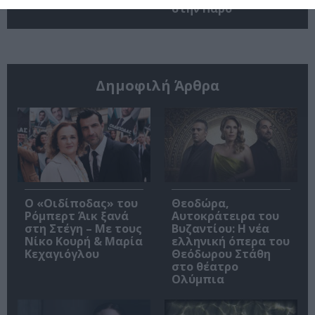
στην Πάρο
Δημοφιλή Άρθρα
O «Οιδίποδας» του
Θεοδώρα,
Ρόμπερτ Άικ ξανά
Αυτοκράτειρα του
στη Στέγη – Με τους
Βυζαντίου: Η νέα
Νίκο Κουρή & Μαρία
ελληνική όπερα του
Κεχαγιόγλου
Θεόδωρου Στάθη
στο θέατρο
Ολύμπια