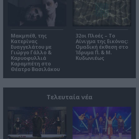
Μακμπέθ, της
32οι Πλοές – Το
Κατερίνας
Αίνιγμα της Εικόνας:
Ευαγγελάτου με
Ομαδική έκθεση στο
Γιώργο Γάλλο &
Ίδρυμα Π. & Μ.
Καρυοφυλλιά
Κυδωνιέως
Καραμπέτη στο
Θέατρο Βασιλάκου
Τελευταία νέα