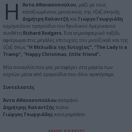
H
Άντα Αθανασοπούλου
, μαζί με τους
καταξιωμένους μουσικούς της τζαζ σκηνής
Δημήτρη Καλαντζή
και
Γιώργο Γεωργιάδη
ερμηνεύουν τραγούδια του θρυλικού Αμερικανού
συνθέτη
Richard Rodgers.
Ένα ατμοσφαιρικό ταξίδι
αφιέρωμα στις μεγάλες επιτυχίες του μιούζικαλ και της
τζαζ όπως
“Η Μελωδία της Ευτυχίας”, “The Lady is a
Tramp”, “Happy Christmas, little friend”.
Μία συναυλία που μας μεταφέρει στη μαγεία των
εορτών μέσα από τραγούδια που όλοι αγαπήσαμε.
Συντελεστές
Άντα Αθανασοπούλου
σοπράνο
Δημήτρης Καλαντζής
πιάνο
Γιώργος Γεωργιάδης
κοντραμπάσο
ΜΗΝ ΧΑΣΕΙΣ!