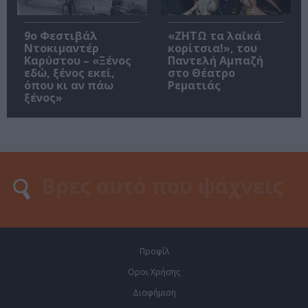
9ο Φεστιβάλ
«ΖΗΤΩ τα λαϊκά
Ντοκιμαντέρ
κορίτσια!», του
Καρύστου – «Ξένος
Παντελή Αμπαζή
εδώ, ξένος εκεί,
στο Θέατρο
όπου κι αν πάω
Ρεματιάς
ξένος»
Προφίλ
Οροι Χρήσης
Διαφήμιση