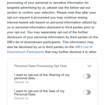
processing of your personal or sensitive information for
Νέοι Διαγωνισμοί
❯
targeted advertising by us, please use the below opt-out
section to confirm your selection. Please note that after your
Tags
opt-out request is processed you may continue seeing
interest-based ads based on personal information utilized by
JAZZ - BLUES - ETHNIC
ΔΗΜΗΤΡΗΣ ΚΑΛΑΝΤΖΗΣ
us or personal information disclosed to third parties prior to
your opt-out. You may separately opt-out of the further
ΚΛΑΣΙΚΗ - ΟΠΕΡΑ
ΜΙΟΥΖΙΚΑΛ - MUSICAL
disclosure of your personal information by third parties on the
ΣΥΝΑΥΛΙΕΣ 2022
IAB’s list of downstream participants. This information may
also be disclosed by us to third parties on the
IAB’s List of
Downstream Participants
that may further disclose it to other
Newsletter
third parties.
Κάθε βδομάδα στο e-mail σας τα τελευταία νέα για
την Τέχνη και τον Πολιτισμό!
Personal Data Processing Opt Outs
I want to opt-out of the Sharing of my
personal data.
Opted In
I want to opt-out of the Sale of my
Personal Data.
Ακολουθήστε το Culturenow.gr
Opted In