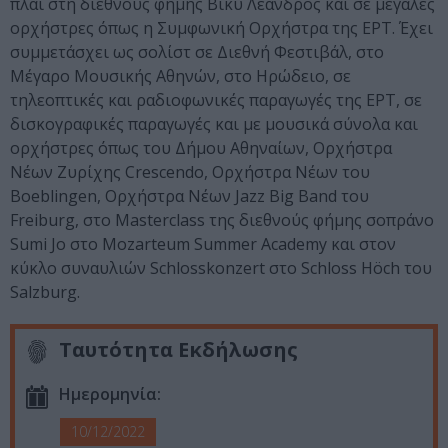
πλάι στη διεθνούς φήμης Βίκυ Λέανδρος και σε μεγάλες
ορχήστρες όπως η Συμφωνική Ορχήστρα της ΕΡΤ. Έχει
συμμετάσχει ως σολίστ σε Διεθνή Φεστιβάλ, στο
Μέγαρο Μουσικής Αθηνών, στο Ηρώδειο, σε
τηλεοπτικές και ραδιοφωνικές παραγωγές της ΕΡΤ, σε
δισκογραφικές παραγωγές και με μουσικά σύνολα και
ορχήστρες όπως του Δήμου Αθηναίων, Ορχήστρα
Νέων Ζυρίχης Crescendo, Ορχήστρα Νέων του
Boeblingen, Ορχήστρα Νέων Jazz Big Band του
Freiburg, στο Masterclass της διεθνούς φήμης σοπράνο
Sumi Jo στο Mozarteum Summer Academy και στον
κύκλο συναυλιών Schlosskonzert στο Schloss Höch του
Salzburg.
Ταυτότητα Εκδήλωσης
Ημερομηνία:
10/12/2022