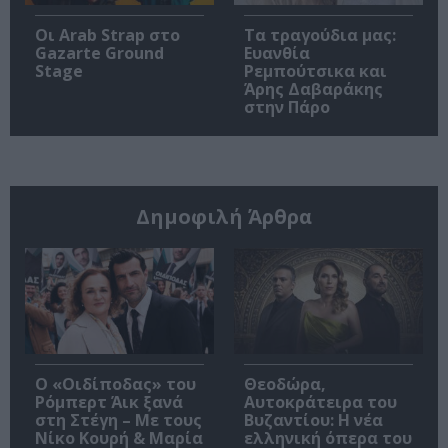
Οι Arab Strap στο
Τα τραγούδια μας:
Gazarte Ground
Ευανθία
Stage
Ρεμπούτσικα και
Άρης Δαβαράκης
στην Πάρο
Δημοφιλή Άρθρα
O «Οιδίποδας» του
Θεοδώρα,
Ρόμπερτ Άικ ξανά
Αυτοκράτειρα του
στη Στέγη – Με τους
Βυζαντίου: Η νέα
Νίκο Κουρή & Μαρία
ελληνική όπερα του