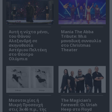
Αυτή η νύχτα μένει,
Mania The Abba
του Θάνου
Tribute: Μια
Αλεξανδρή σε
μοναδική συναυλία
σκηνοθεσία
στο Christmas
Αστέριου Πελτέκη
Theater
στο Θέατρο
Ολύμπια
Μεσοτοιχίες ή
The Magician’s
Μικρή Προσευχή
Farewell: Οι Uriah
στις 3κ46 π.μ., της
Heep στο Floyd