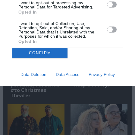
I want to opt-out of processing my
Personal Data for Targeted Advertising.
Opted In
Σχετικά Άρθρα
I want to opt-out of Collection, Use,
Retention, Sale, and/or Sharing of my
Personal Data that Is Unrelated with the
Purposes for which it was collected.
Opted In
CONFIRM
Mania The Abba
The Magician’s
Data Deletion
Data Access
Privacy Policy
Tribute: Μια
Farewell: Οι Uriah
μοναδική συναυλία
Heep στο Floyd
στο Christmas
Theater