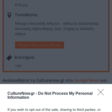
8:30 μ.μ.
Τοποθεσία:
Μέγαρο Μουσικής Αθηνών - Αίθουσα Διδασκαλίας
Μουσικής Βιβλιοθήκης, Βασ. Σοφίας & Κόκκαλη,
Αθήνα
Μέγαρο Μουσικής Αθηνών
Eισιτήρια:
15€
Ακολουθήστε το Culturenow.gr στο
Google News
και
μάθετε πρώτοι όλες τις ειδήσεις
CultureNow.gr -
Do Not Process My Personal
Δείτε όλα τα
τελευταία νέα
για την Τέχνη και τον
Information
Πολιτισμό στο
Culturenow.gr
If you wish to opt-out of the sale, sharing to third parties, or