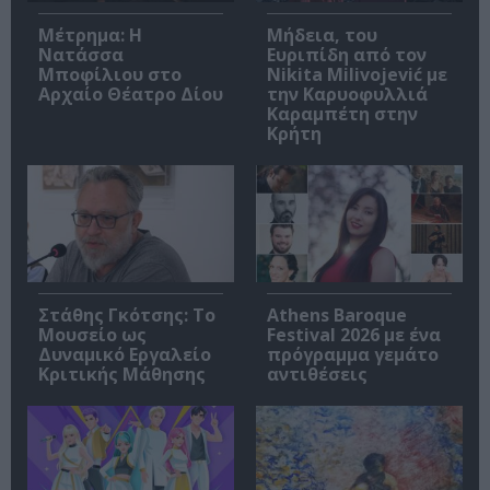
Μέτρημα: Η
Μήδεια, του
Νατάσσα
Ευριπίδη από τον
Μποφίλιου στο
Nikita Milivojević με
Αρχαίο Θέατρο Δίου
την Καρυοφυλλιά
Καραμπέτη στην
Κρήτη
Στάθης Γκότσης: Το
Athens Baroque
Μουσείο ως
Festival 2026 με ένα
Δυναμικό Εργαλείο
πρόγραμμα γεμάτο
Κριτικής Μάθησης
αντιθέσεις