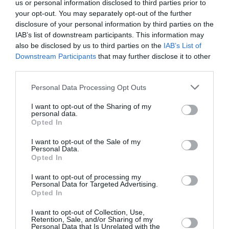
us or personal information disclosed to third parties prior to
CINOBO
ΒΡΑΒΕΙΑ ΟΣΚΑΡ
ΔΡΑΜΑΤΙΚΗ - ΚΟΙΝΩΝΙΚΗ
your opt-out. You may separately opt-out of the further
ΝΕΕΣ ΤΑΙΝΙΕΣ - ΤΑΙΝΙΕΣ ΤΗΣ ΕΒΔΟΜΑΔΑΣ
ΞΕΝΕΣ ΤΑΙΝΙΕΣ
disclosure of your personal information by third parties on the
IAB’s list of downstream participants. This information may
also be disclosed by us to third parties on the
IAB’s List of
Newsletter
Downstream Participants
that may further disclose it to other
Κάθε βδομάδα στο e-mail σας τα τελευταία νέα για
third parties.
την Τέχνη και τον Πολιτισμό!
Personal Data Processing Opt Outs
I want to opt-out of the Sharing of my
personal data.
Opted In
I want to opt-out of the Sale of my
Ακολουθήστε το Culturenow.gr
Personal Data.
Opted In
I want to opt-out of processing my
Personal Data for Targeted Advertising.
Opted In
Σχετικά Άρθρα
I want to opt-out of Collection, Use,
Retention, Sale, and/or Sharing of my
Personal Data that Is Unrelated with the