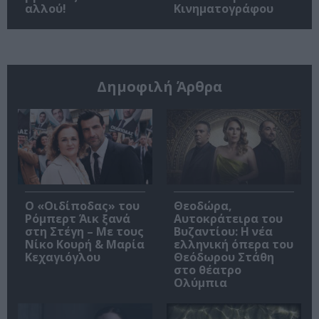
αλλού!
Κινηματογράφου
Δημοφιλή Άρθρα
O «Οιδίποδας» του
Θεοδώρα,
Ρόμπερτ Άικ ξανά
Αυτοκράτειρα του
στη Στέγη – Με τους
Βυζαντίου: Η νέα
Νίκο Κουρή & Μαρία
ελληνική όπερα του
Κεχαγιόγλου
Θεόδωρου Στάθη
στο θέατρο
Ολύμπια