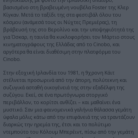
ενηλικίωσης με φόντο την ιρλανδική ύπαιθρο,
βασισμένο στη βραβευμένη νουβέλα Foster της Κλερ
Κίγκαν. Μετά το ταξίδι της στα φεστιβάλ όλου του
κόσμου (ανάμεσά τους οι Νύχτες Πρεμιέρας), τη
βράβευσή της στο Βερολίνο και την υποψηφιότητά της
για Όσκαρ, η ταινία θα κυκλοφορήσει τον Μάρτιο στους
κινηματογράφους της Ελλάδας από το Cinobo, και
αργότερα θα είναι διαθέσιμη στην πλατφόρμα του
Cinobo.
Στην εξοχική Ιρλανδία του 1981, η 9χρονη Κάιτ
στέλνεται προσωρινά από την άπορη, πολύτεκνη και
συζυγικά ασταθή οικογένειά της στην εξαδέλφη της
συζύγου. Εκεί, σε ένα πρωτόγνωρα στοργικό
περιβάλλον, το κορίτσι ανθίζει – και μαθαίνει ένα
μυστικό. Σαν μια φαινομενικά γαλήνια θάλασσα γεμάτη
ύφαλα μόλις κάτω από την επιφάνειά της να τραντάζουν
διαρκώς την ηρεμία της, έτσι και το πολύτιμο
ντεμπούτο του Κόλουμ Μπερέιντ, πίσω από την γεμάτη