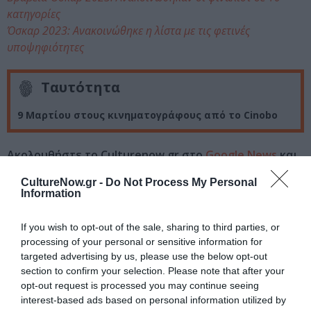
κατηγορίες
Όσκαρ 2023: Ανακοινώθηκε η λίστα με τις φετινές
υποψηφιότητες
Ταυτότητα
9 Μαρτίου στους κινηματογράφους από το Cinobo
Ακολουθήστε το Culturenow.gr στο
Google News
και
μάθετε πρώτοι όλες τις ειδήσεις
CultureNow.gr -
Do Not Process My Personal
Information
Δείτε όλα τα
τελευταία νέα
για την Τέχνη και τον
Πολιτισμό στο
Culturenow.gr
If you wish to opt-out of the sale, sharing to third parties, or
processing of your personal or sensitive information for
Νέοι Διαγωνισμοί
❯
targeted advertising by us, please use the below opt-out
section to confirm your selection. Please note that after your
opt-out request is processed you may continue seeing
Tags
interest-based ads based on personal information utilized by