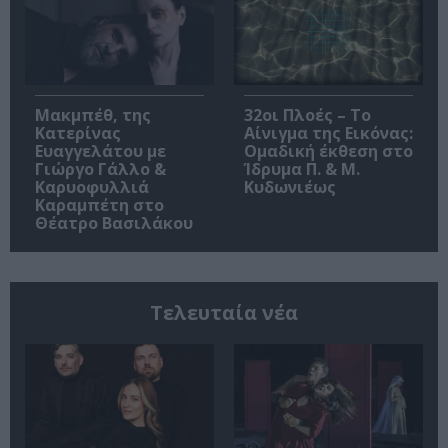
Μακμπέθ, της
32οι Πλοές – Το
Κατερίνας
Αίνιγμα της Εικόνας:
Ευαγγελάτου με
Ομαδική έκθεση στο
Γιώργο Γάλλο &
Ίδρυμα Π. & Μ.
Καρυοφυλλιά
Κυδωνιέως
Καραμπέτη στο
Θέατρο Βασιλάκου
Τελευταία νέα