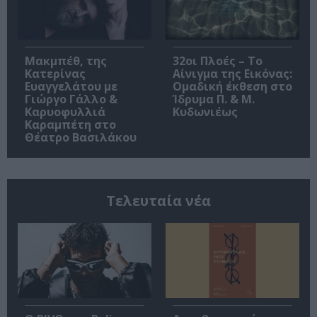
Μακμπέθ, της
32οι Πλοές – Το
Κατερίνας
Αίνιγμα της Εικόνας:
Ευαγγελάτου με
Ομαδική έκθεση στο
Γιώργο Γάλλο &
Ίδρυμα Π. & Μ.
Καρυοφυλλιά
Κυδωνιέως
Καραμπέτη στο
Θέατρο Βασιλάκου
Τελευταία νέα