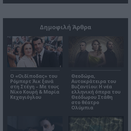
Δημοφιλή Άρθρα
O «Οιδίποδας» του
Θεοδώρα,
Ρόμπερτ Άικ ξανά
Αυτοκράτειρα του
στη Στέγη – Με τους
Βυζαντίου: Η νέα
Νίκο Κουρή & Μαρία
ελληνική όπερα του
Κεχαγιόγλου
Θεόδωρου Στάθη
στο θέατρο
Ολύμπια