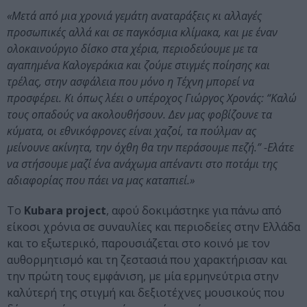
«Μετά από μια χρονιά γεμάτη αναταράξεις κι αλλαγές
προσωπικές αλλά και σε παγκόσμια κλίμακα, και με έναν
ολοκαινούργιο δίσκο στα χέρια, περιοδεύουμε με τα
αγαπημένα Καλογεράκια και ζούμε στιγμές ποίησης και
τρέλας, στην ασφάλεια που μόνο η Τέχνη μπορεί να
προσφέρει. Κι όπως λέει ο υπέροχος Γιώργος Χρονάς: “Καλώ
τους οπαδούς να ακολουθήσουν. Δεν μας φοβίζουνε τα
κύματα, οι εθνικόφρονες είναι χαζοί, τα πούλμαν ας
μείνουνε ακίνητα, την όχθη θα την περάσουμε πεζή.” -Ελάτε
να στήσουμε μαζί ένα ανάχωμα απέναντι στο ποτάμι της
αδιαφορίας που πάει να μας καταπιεί.»
Το
Kubara project
, αφού δοκιμάστηκε για πάνω από
είκοσι χρόνια σε συναυλίες και περιοδείες στην Ελλάδα
και το εξωτερικό, παρουσιάζεται στο κοινό με τον
αυθορμητισμό και τη ζεστασιά που χαρακτήρισαν και
την πρώτη τους εμφάνιση, με μία ερμηνεύτρια στην
καλύτερή της στιγμή και δεξιοτέχνες μουσικούς που