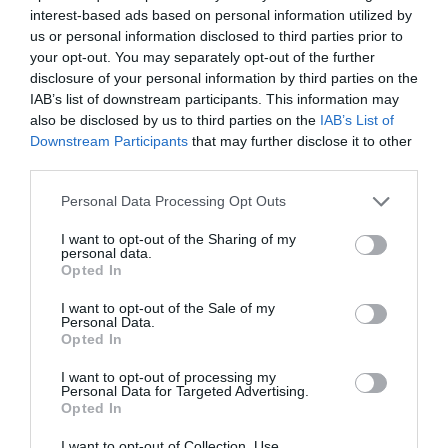
Eισιτήρια:
interest-based ads based on personal information utilized by
us or personal information disclosed to third parties prior to
Προπώληση: 20€ | Θέσεις χωρίς πλάτη: 17€
your opt-out. You may separately opt-out of the further
(περιορισμένες) | Ταμείο: 23€
disclosure of your personal information by third parties on the
IAB’s list of downstream participants. This information may
Πληροφορίες / Κρατήσεις:
also be disclosed by us to third parties on the
IAB’s List of
Φ hill Sessions
|
goodheart.gr
Downstream Participants
that may further disclose it to other
third parties.
Ακολουθήστε το Culturenow.gr στο
Google News
και
Personal Data Processing Opt Outs
μάθετε πρώτοι όλες τις ειδήσεις
I want to opt-out of the Sharing of my
personal data.
Δείτε όλα τα
τελευταία νέα
για την Τέχνη και τον
Opted In
Πολιτισμό στο
Culturenow.gr
I want to opt-out of the Sale of my
Personal Data.
Νέοι Διαγωνισμοί
❯
Opted In
I want to opt-out of processing my
Tags
Personal Data for Targeted Advertising.
Opted In
ΕΝΤΕΧΝΟ - ΛΑΪΚΟ - ΠΑΡΑΔΟΣΙΑΚΗ
ΚΑΛΟΚΑΙΡΙΝΑ ΦΕΣΤΙΒΑΛ
I want to opt-out of Collection, Use,