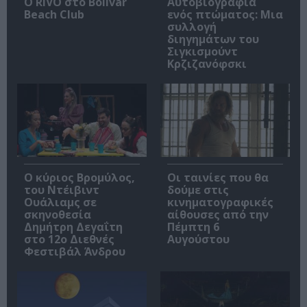
Ο RIVO στο Bolivar
Αυτοβιογραφία
Beach Club
ενός πτώματος: Μια
συλλογή
διηγημάτων του
Σιγκισμούντ
Κρζιζανόφσκι
O κύριος Βρομύλος,
Οι ταινίες που θα
του Ντέιβιντ
δούμε στις
Ουάλιαμς σε
κινηματογραφικές
σκηνοθεσία
αίθουσες από την
Δημήτρη Δεγαΐτη
Πέμπτη 6
στο 12ο Διεθνές
Αυγούστου
Φεστιβάλ Άνδρου