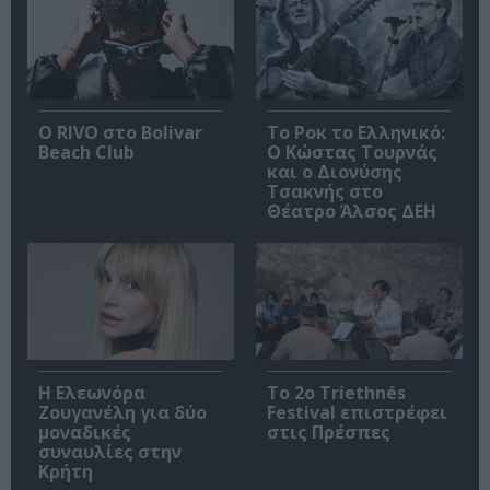
Ο RIVO στο Bolivar
Το Ροκ το Ελληνικό:
Beach Club
Ο Κώστας Τουρνάς
και ο Διονύσης
Τσακνής στο
Θέατρο Άλσος ΔΕΗ
Η Ελεωνόρα
Το 2ο Triethnés
Ζουγανέλη για δύο
Festival επιστρέφει
μοναδικές
στις Πρέσπες
συναυλίες στην
Κρήτη