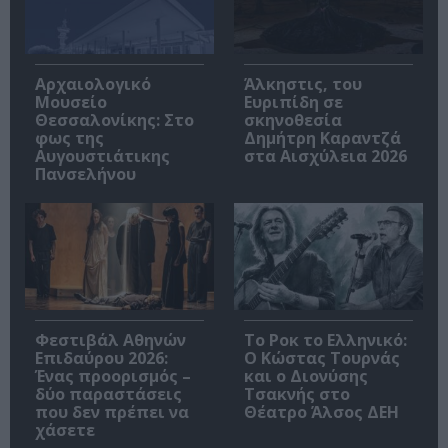
Αρχαιολογικό
Άλκηστις, του
Μουσείο
Ευριπίδη σε
Θεσσαλονίκης: Στο
σκηνοθεσία
φως της
Δημήτρη Καραντζά
Αυγουστιάτικης
στα Αισχύλεια 2026
Πανσελήνου
Φεστιβάλ Αθηνών
Το Ροκ το Ελληνικό:
Επιδαύρου 2026:
Ο Κώστας Τουρνάς
Ένας προορισμός –
και ο Διονύσης
δύο παραστάσεις
Τσακνής στο
που δεν πρέπει να
Θέατρο Άλσος ΔΕΗ
χάσετε