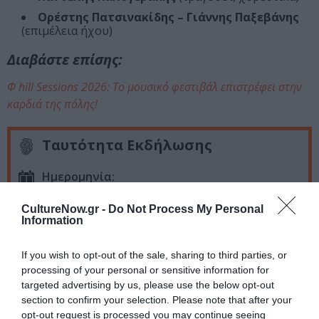
Ορέστης Πατσινακίδης – Γιάννης Παξεβάνης
(επιμέλεια ήχου)
Διαβάστε επίσης:
Φ hill Sessions 2026: Το μουσικό φεστιβάλ επιστρέφει στην
καρδιά της πόλης!
Ταυτότητα Εκδήλωσης
Ημερομηνία:
24/06/2026
CultureNow.gr -
Do Not Process My Personal
Information
Οι πόρτες ανοίγουν στις 20.00 | Ώρα Έναρξης: 21.30
If you wish to opt-out of the sale, sharing to third parties, or
Τοποθεσία:
processing of your personal or sensitive information for
Θέατρο Δόρα Στράτου, Λόφος Φιλοπάππου (λόφος
targeted advertising by us, please use the below opt-out
των Μουσών)
section to confirm your selection. Please note that after your
opt-out request is processed you may continue seeing