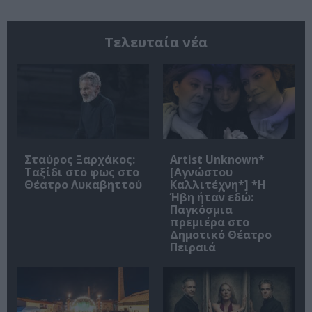
Τελευταία νέα
Σταύρος Ξαρχάκος:
Artist Unknown*
Ταξίδι στο φως στο
[Αγνώστου
Θέατρο Λυκαβηττού
Καλλιτέχνη*] *Η
Ήβη ήταν εδώ:
Παγκόσμια
πρεμιέρα στο
Δημοτικό Θέατρο
Πειραιά