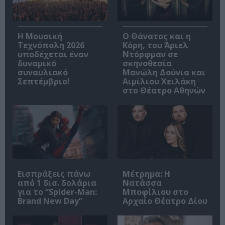
Η Μουσική
Ο Θάνατος και η
Τεχνόπολη 2026
Κόρη, του Άριελ
υποδέχεται έναν
Ντόρφμαν σε
δυναμικό
σκηνοθεσία
συναυλιακό
Μανώλη Δούνια και
Σεπτέμβριο!
Αιμίλιου Χειλάκη
στο Θέατρο Αθηνών
Εισπράξεις πάνω
Μέτρημα: Η
από 1 δισ. δολάρια
Νατάσσα
για το “Spider-Man:
Μποφίλιου στο
Brand New Day”
Αρχαίο Θέατρο Δίου