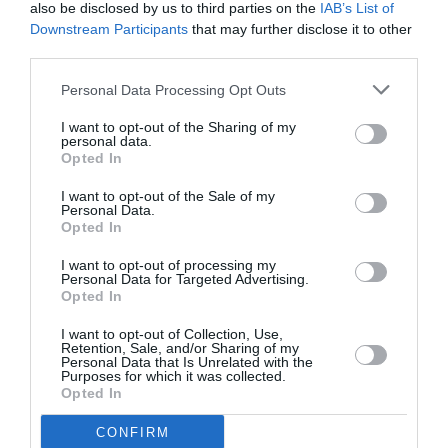
also be disclosed by us to third parties on the
IAB’s List of
Κατά τη διάρκεια μιας σημαντικής σκηνής δράσης,
Downstream Participants
that may further disclose it to other
ο νεαρός Snow βλέπει ένα τόξο και βέλη –το όπλο
third parties.
της επιλογής της Katniss – που τον νευριάζει και
δίνει μια ματιά στη μελλοντική δυναμική τους.
Personal Data Processing Opt Outs
Χαρακτήρες στο BALLAD OF SONGBIRDS &
SNAKES (BOSS) που είδαμε στις προηγούμενες
I want to opt-out of the Sharing of my
personal data.
ταινίες της εποχής Katniss: Snow, Tigris.
Opted In
Ο Lucky Flickerman, πρόγονος του Caesar
Flickerman, κάνει αναφορά στο διάσημο ρητό της
I want to opt-out of the Sale of my
Personal Data.
Effie Trinket
«μακάρι οι πιθανότητες να είναι πάντα υπέρ
Opted In
σου»
στην ταινία.
The Hanging Tree – ένα τραγούδι που συνθέτει η
I want to opt-out of processing my
Lucy Gray για να διαμαρτυρηθεί για την Κάπιτολ –
Personal Data for Targeted Advertising.
Opted In
τραγουδιέται, δεκαετίες αργότερα, από την Katniss
σε μια κομβική στιγμή.
I want to opt-out of Collection, Use,
Το Κάτνις, ένα φυτό με λευκά άνθη και μικρούς
Retention, Sale, and/or Sharing of my
Personal Data that Is Unrelated with the
κόνδυλους στις ρίζες του, γίνεται το όνομα της
Purposes for which it was collected.
ηρωίδας των πρωτότυπων ταινιών.
Opted In
Στη μυθολογία, ο Snow εκπαιδεύεται υπό την Dr.
Gaul ως Gamemaker και τελικά γίνεται πρόεδρος της
CONFIRM