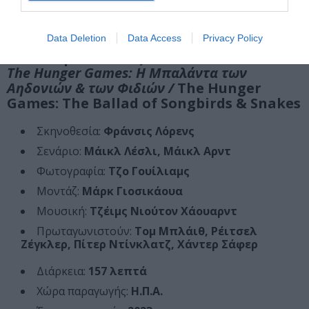
Πάνεμ λίγο πριν από τους 50ους Αγώνες Πείνας. (Οι
πρωτότυπες ταινίες διαδραματίζονται πάνω από μια
δεκαετία αργότερα.)
Data Deletion
Data Access
Privacy Policy
Ταυτότητα ταινίας
The Hunger Games: Η Μπαλάντα των
Αηδονιών & των Φιδιών /
The Hunger
Games: The Ballad of Songbirds & Snakes
Σκηνοθεσία:
Φράνσις Λόρενς
Σενάριο:
Μάικλ Λέσλι, Μάικλ Αρντ
Φωτογραφία:
Τζο Γουίλιαμς
Μοντάζ:
Μάρκ Γιοσικάουα
Μουσική:
Τζέιμς Νιούτον Χάουαρντ
Πρωταγωνιστούν:
Τομ Μπλάιθ, Ρέιτσελ
Ζέγκλερ, Πίτερ Ντίνκλατζ, Χάντερ Σάφερ
Διάρκεια:
157 λεπτά
Χώρα παραγωγής:
Η.Π.Α.