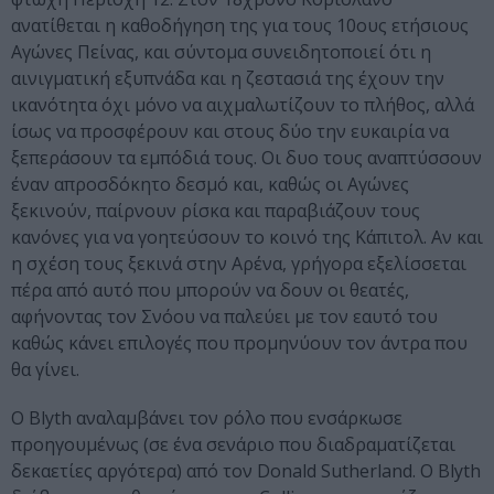
ανατίθεται η καθοδήγηση της για τους 10ους ετήσιους
Αγώνες Πείνας, και σύντομα συνειδητοποιεί ότι η
αινιγματική εξυπνάδα και η ζεστασιά της έχουν την
ικανότητα όχι μόνο να αιχμαλωτίζουν το πλήθος, αλλά
ίσως να προσφέρουν και στους δύο την ευκαιρία να
ξεπεράσουν τα εμπόδιά τους. Οι δυο τους αναπτύσσουν
έναν απροσδόκητο δεσμό και, καθώς οι Αγώνες
ξεκινούν, παίρνουν ρίσκα και παραβιάζουν τους
κανόνες για να γοητεύσουν το κοινό της Κάπιτολ. Αν και
η σχέση τους ξεκινά στην Αρένα, γρήγορα εξελίσσεται
πέρα από αυτό που μπορούν να δουν οι θεατές,
αφήνοντας τον Σνόου να παλεύει με τον εαυτό του
καθώς κάνει επιλογές που προμηνύουν τον άντρα που
θα γίνει.
Ο Blyth αναλαμβάνει τον ρόλο που ενσάρκωσε
προηγουμένως (σε ένα σενάριο που διαδραματίζεται
δεκαετίες αργότερα) από τον Donald Sutherland. Ο Blyth