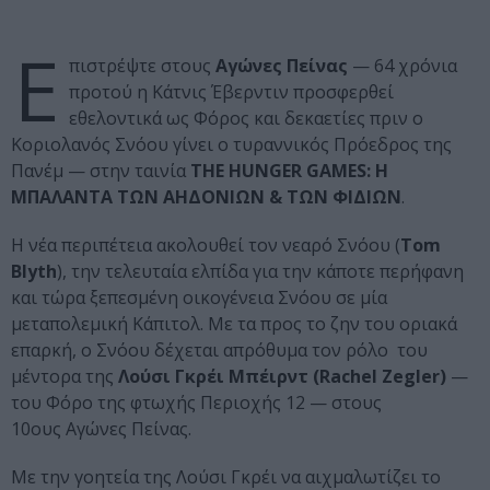
Ε
πιστρέψτε στους
Αγώνες Πείνας
— 64 χρόνια
προτού η Κάτνις Έβερντιν προσφερθεί
εθελοντικά ως Φόρος και δεκαετίες πριν ο
Κοριολανός Σνόου γίνει ο τυραννικός Πρόεδρος της
Πανέμ — στην ταινία
THE HUNGER GAMES: Η
ΜΠΑΛΑΝΤΑ ΤΩΝ ΑΗΔΟΝΙΩΝ & ΤΩΝ ΦΙΔΙΩΝ
.
Η νέα περιπέτεια ακολουθεί τον νεαρό Σνόου (
Tom
Blyth
), την τελευταία ελπίδα για την κάποτε περήφανη
και τώρα ξεπεσμένη οικογένεια Σνόου σε μία
μεταπολεμική Κάπιτολ. Με τα προς το ζην του οριακά
επαρκή, ο Σνόου δέχεται απρόθυμα τον ρόλο του
μέντορα της
Λούσι Γκρέι Μπέιρντ (Rachel Zegler)
—
του Φόρο της φτωχής Περιοχής 12 — στους
10ους Αγώνες Πείνας.
Με την γοητεία της Λούσι Γκρέι να αιχμαλωτίζει το