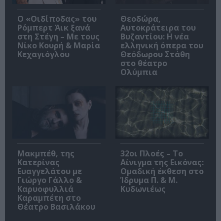
O «Οιδίποδας» του
Θεοδώρα,
Ρόμπερτ Άικ ξανά
Αυτοκράτειρα του
στη Στέγη – Με τους
Βυζαντίου: Η νέα
Νίκο Κουρή & Μαρία
ελληνική όπερα του
Κεχαγιόγλου
Θεόδωρου Στάθη
στο θέατρο
Ολύμπια
Μακμπέθ, της
32οι Πλοές – Το
Κατερίνας
Αίνιγμα της Εικόνας:
Ευαγγελάτου με
Ομαδική έκθεση στο
Γιώργο Γάλλο &
Ίδρυμα Π. & Μ.
Καρυοφυλλιά
Κυδωνιέως
Καραμπέτη στο
Θέατρο Βασιλάκου