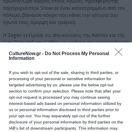
πρωτόγνωρο θάρρος στους Αγώνες, προσφέροντας
παρηγοριά στον Snow σε έναν κατεστραμμένο από τον
πόλεμο, βάναυσο κόσμο που κάνει την ιστορία του
έρωτά τους όμορφη και τραγική.
H Zegler εκτίμησε τις απεικονίσεις της Katniss και της
Lucy Gray από την Collins ως
«ενάντια στο κατεστημένο και
αντικυβερνητικές φιγούρες, που πάντα υπερασπίζονται το
CultureNow.gr -
Do Not Process My Personal
σωστό χωρίς γλυκύτητα ή ακόμη και εγκαρδιότητα»
, εξηγεί
Information
αναλυτικά
. «Είναι πολύ σκληρές στην συμπεριφορά τους. Το
να διαβάζω για την Katniss ήταν απίστευτο και είμαι τόσο
If you wish to opt-out of the sale, sharing to third parties, or
ευγνώμων στη Σούζαν Κόλινς για αυτό και πολλά άλλα.»
processing of your personal or sensitive information for
targeted advertising by us, please use the below opt-out
section to confirm your selection. Please note that after your
TRIVIA
opt-out request is processed you may continue seeing
interest-based ads based on personal information utilized by
Τα εικονικά και συμβολικά πουλιά, τα
us or personal information disclosed to third parties prior to
Mockingjays είναι ένα υβρίδιο των Jabberjays και
your opt-out. You may separately opt-out of the further
Mockingbirds. Ο Snow μισεί τα Mockingjays και
disclosure of your personal information by third parties on the
δεκαετίες αργότερα τα αυτά έγιναν σύμβολο της
IAB’s list of downstream participants. This information may
επανάστασης που καταστρέφει τον Snow.