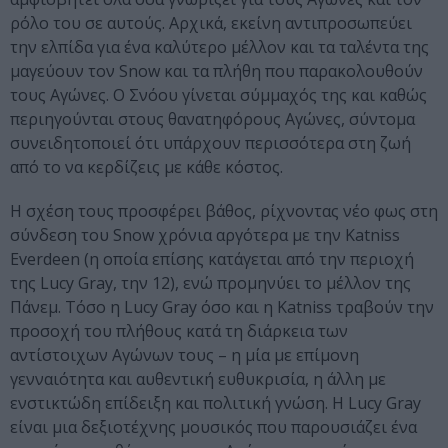
ρόλο του σε αυτούς. Αρχικά, εκείνη αντιπροσωπεύει
την ελπίδα για ένα καλύτερο μέλλον και τα ταλέντα της
μαγεύουν τον Snow και τα πλήθη που παρακολουθούν
τους Αγώνες. Ο Σνόου γίνεται σύμμαχός της και καθώς
περιηγούνται στους θανατηφόρους Αγώνες, σύντομα
συνειδητοποιεί ότι υπάρχουν περισσότερα στη ζωή
από το να κερδίζεις με κάθε κόστος.
Η σχέση τους προσφέρει βάθος, ρίχνοντας νέο φως στη
σύνδεση του Snow χρόνια αργότερα με την Katniss
Everdeen (η οποία επίσης κατάγεται από την περιοχή
της Lucy Gray, την 12), ενώ προμηνύει το μέλλον της
Πάνεμ. Τόσο η Lucy Gray όσο και η Katniss τραβούν την
προσοχή του πλήθους κατά τη διάρκεια των
αντίστοιχων Αγώνων τους – η μία με επίμονη
γενναιότητα και αυθεντική ευθυκρισία, η άλλη με
ενστικτώδη επίδειξη και πολιτική γνώση. Η Lucy Gray
είναι μια δεξιοτέχνης μουσικός που παρουσιάζει ένα