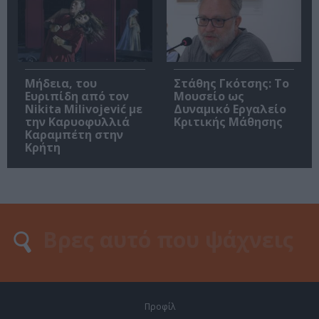
Μήδεια, του
Στάθης Γκότσης: Το
Ευριπίδη από τον
Μουσείο ως
Nikita Milivojević με
Δυναμικό Εργαλείο
την Καρυοφυλλιά
Κριτικής Μάθησης
Καραμπέτη στην
Κρήτη
Προφίλ