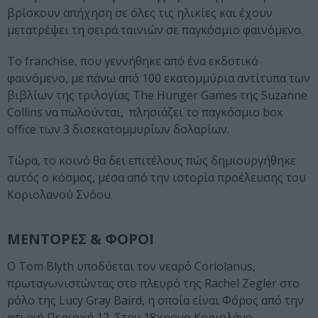
βρίσκουν απήχηση σε όλες τις ηλικίες και έχουν
μετατρέψει τη σειρά ταινιών σε παγκόσμιο φαινόμενο.
Το franchise, που γεννήθηκε από ένα εκδοτικό
φαινόμενο, με πάνω από 100 εκατομμύρια αντίτυπα των
βιβλίων της τριλογίας The Hunger Games της Suzanne
Collins να πωλούνται, πλησιάζει το παγκόσμιο box
office των 3 δισεκατομμυρίων δολαρίων.
Τώρα, το κοινό θα δει επιτέλους πώς δημιουργήθηκε
αυτός ο κόσμος, μέσα από την ιστορία προέλευσης του
Κοριολανού Σνόου.
ΜΕΝΤΟΡΕΣ & ΦΟΡΟΙ
Ο Tom Blyth υποδύεται τον νεαρό Coriolanus,
πρωταγωνιστώντας στο πλευρό της Rachel Zegler στο
ρόλο της Lucy Gray Baird, η οποία είναι Φόρος από την
φτωχή Περιοχή 12. Στον 18χρονο Κοριολάνο