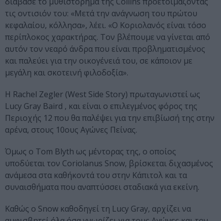
διάβασε το μυθιστόρημα της Collins προετοιμάζοντας
τις οντισιόν του: «Μετά την ανάγνωση του πρώτου
κεφαλαίου, κόλλησα», λέει. «Ο Κοριολανός είναι τόσο
περίπλοκος χαρακτήρας. Τον βλέπουμε να γίνεται από
αυτόν τον νεαρό άνδρα που είναι προβληματισμένος
και παλεύει για την οικογένειά του, σε κάποιον με
μεγάλη και σκοτεινή φιλοδοξία».
Η Rachel Zegler (West Side Story) πρωταγωνιστεί ως
Lucy Gray Baird , και είναι ο επιλεγμένος φόρος της
Περιοχής 12 που θα παλέψει για την επιβίωσή της στην
αρένα, στους 10ους Αγώνες Πείνας.
Όμως ο Tom Blyth ως μέντορας της, ο οποίος
υποδύεται τον Coriolanus Snow, βρίσκεται διχασμένος
ανάμεσα στα καθήκοντά του στην Κάπιτολ και τα
συναισθήματα που αναπτύσσει σταδιακά για εκείνη.
Καθώς ο Snow καθοδηγεί τη Lucy Gray, αρχίζει να
αμφισβητεί όλα όσα γνωρίζει για τους Αγώνες και τον