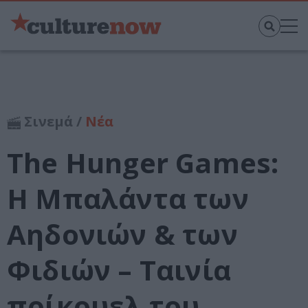
Σινεμά /
Νέα
The Hunger Games:
Η Μπαλάντα των
Αηδονιών & των
Φιδιών – Ταινία
πρίκουελ του