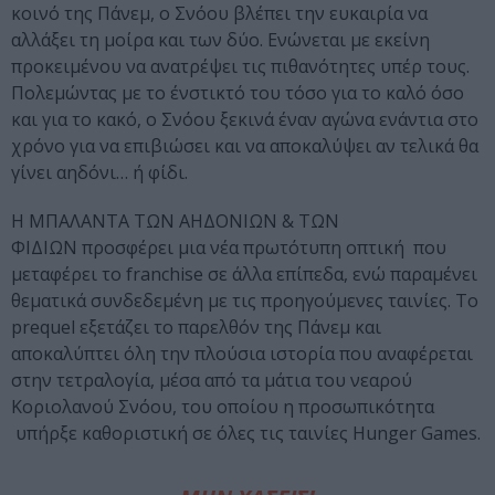
κοινό της Πάνεμ, ο Σνόου βλέπει την ευκαιρία να
αλλάξει τη μοίρα και των δύο. Ενώνεται με εκείνη
προκειμένου να ανατρέψει τις πιθανότητες υπέρ τους.
Πολεμώντας με το ένστικτό του τόσο για το καλό όσο
και για το κακό, ο Σνόου ξεκινά έναν αγώνα ενάντια στο
χρόνο για να επιβιώσει και να αποκαλύψει αν τελικά θα
γίνει αηδόνι… ή φίδι.
Η ΜΠΑΛΑΝΤΑ ΤΩΝ ΑΗΔΟΝΙΩΝ & ΤΩΝ
ΦΙΔΙΩΝ προσφέρει μια νέα πρωτότυπη οπτική που
μεταφέρει το franchise σε άλλα επίπεδα, ενώ παραμένει
θεματικά συνδεδεμένη με τις προηγούμενες ταινίες. Το
prequel εξετάζει το παρελθόν της Πάνεμ και
αποκαλύπτει όλη την πλούσια ιστορία που αναφέρεται
στην τετραλογία, μέσα από τα μάτια του νεαρού
Κοριολανού Σνόου, του οποίου η προσωπικότητα
υπήρξε καθοριστική σε όλες τις ταινίες Hunger Games.