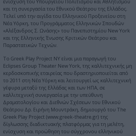
ενίσχυση του Υπουργείου Πολιτισμού και Αθλητισμού
και τη συνεργασία του Εθνικού Θεάτρου της Ελλάδος.
Τελεί υπό την αιγίδα του Ελληνικού Προξενείου στη
Νέα Υόρκη, του Προγράμματος Ελληνικών Σπουδών
«Αλέξανδρος Σ. Ωνάσης» του Πανεπιστημίου New York
και της Ελληνικής Ένωσης Κριτικών Θεάτρου και
Παραστατικών Τεχνών.
Το Greek Play Project NY είναι μια παραγωγή του
Eclipses Group Theater New York, της καλλιτεχνικής μη
κερδοσκοπικής εταιρείας που δραστηριοποιείται από
το 2011 στη Νέα Υόρκη και λειτουργεί ως καλλιτεχνική
γέφυρα μεταξύ της Ελλάδας και των ΗΠΑ, σε
καλλιτεχνική συνεργασία με την υπεύθυνη
Δραματολογίου και Διεθνών Σχέσεων του Εθνικού
Θεάτρου Δρ. Ειρήνη Μουντράκη, δημιουργό του Τhe
Greek Play Project (www.greek-theatre.gr) της
δίγλωσσης διαδικτυακής πλατφόρμας για τη μελέτη,
ενίσχυση και προώθηση του σύγχρονου ελληνικού