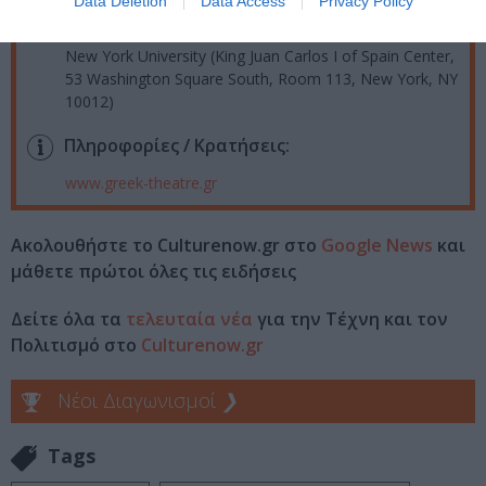
Data Deletion
Data Access
Privacy Policy
Τοποθεσία:
New York University (King Juan Carlos I of Spain Center,
53 Washington Square South, Room 113, New York, NY
10012)
Πληροφορίες / Κρατήσεις:
www.greek-theatre.gr
Ακολουθήστε το Culturenow.gr στο
Google News
και
μάθετε πρώτοι όλες τις ειδήσεις
Δείτε όλα τα
τελευταία νέα
για την Τέχνη και τον
Πολιτισμό στο
Culturenow.gr
Νέοι Διαγωνισμοί
❯
Tags