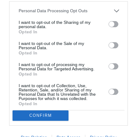
να εργαστούν πάνω σε κείμενα σύγχρονων ελλήνων
Personal Data Processing Opt Outs
θεατρικών συγγραφέων με θέμα την αναδιαπραγμάτευση του
αρχαίου ελληνικού μύθου. Τα κείμενα σε αγγλική μετάφραση
I want to opt-out of the Sharing of my
θα προταθούν στους σκηνοθέτες με τη δυνατότητα επιλογής.
personal data.
Opted In
Ήρωες που επανέρχονται στο παρόν αλλά βρίσκονται σε ένα
περιβάλλον «ξένο ως προς αυτούς» (Οδυσσέας, Κασσάνδρα,
I want to opt-out of the Sale of my
Personal Data.
Ανδρομάχη, Μήδεια, Αγαμέμνων, κλπ.)
Opted In
Οι σκηνοθέτες θα εργαστούν για διάστημα μερικών
I want to opt-out of processing my
Personal Data for Targeted Advertising.
εβδομάδων με αμερικανούς ηθοποιούς και το αποτέλεσμα
Opted In
θα είναι μία συλλογική παρουσίαση. Μια ευκαιρία
ουσιαστικής ανταλλαγής και συνύπαρξης.
I want to opt-out of Collection, Use,
Retention, Sale, and/or Sharing of my
Personal Data that Is Unrelated with the
Purposes for which it was collected.
Ταυτότητα Εκδήλωσης
Opted In
Ημερομηνία:
CONFIRM
04/05/2019
05/05/2019
Από:
Εως: