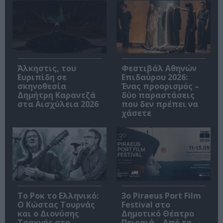
Άλκηστις, του
Φεστιβάλ Αθηνών
Ευριπίδη σε
Επιδαύρου 2026:
σκηνοθεσία
Ένας προορισμός –
Δημήτρη Καραντζά
δύο παραστάσεις
στα Αισχύλεια 2026
που δεν πρέπει να
χάσετε
Το Ροκ το Ελληνικό:
3o Piraeus Port Film
Ο Κώστας Τουρνάς
Festival στο
και ο Διονύσης
Δημοτικό Θέατρο
Τσακνής στο
Πειραιά – Από τη