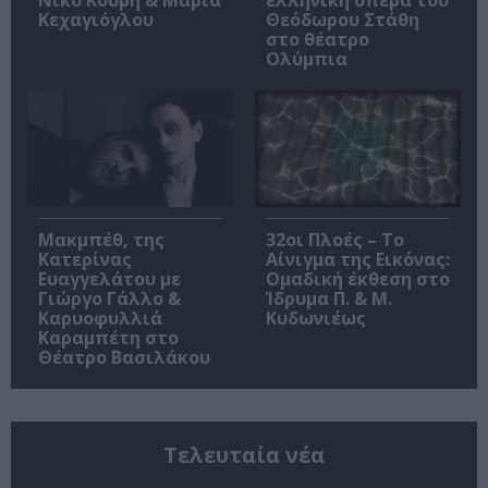
Νίκο Κουρή & Μαρία
ελληνική όπερα του
Κεχαγιόγλου
Θεόδωρου Στάθη
στο θέατρο
Ολύμπια
Μακμπέθ, της
32οι Πλοές – Το
Κατερίνας
Αίνιγμα της Εικόνας:
Ευαγγελάτου με
Ομαδική έκθεση στο
Γιώργο Γάλλο &
Ίδρυμα Π. & Μ.
Καρυοφυλλιά
Κυδωνιέως
Καραμπέτη στο
Θέατρο Βασιλάκου
Τελευταία νέα