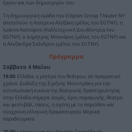
έργου και των δημιουργών του.
Τη δημιουργική ομάδα του Eclipses Group Theater NY
αποτελούν: η Κατερίνα Αλεξάκη (μέλος του EGTNY), η
Ιωάννα Κατσαρού (Καλλιτεχνική Διευθύντρια του
EGTNY), ο Δημήτρης Μπονάρος (μέλος του EGTNY) και
η Αλεξάνδρα Σκένδρου (μέλος του EGTNY).
Πρόγραμμα
Σάββατο 4 Μαΐου
19.00:
Ελλάδα, η μητέρα του θεάτρου, σε πραγματικό
χρόνο. Διάλεξη της Ειρήνης Μουντράκη για την
εντυπωσιακή εικόνα της θεατρικής δραστηριότητας
στην Ελλάδα σήμερα. Δομές, όροι παραγωγής, θέατρα
και φεστιβάλ, τάσεις, η σχέση με το παρελθόν και
σύγχρονη ελληνική δραματουργία. Μερικά
παραδείγματα.
20.00:
Lebensraum του Θανάση Τριαρίδη σε