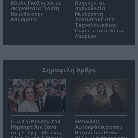
Κάρλο Γκολντόνι σε
Κρήτης», σε
σκηνοθεσία Γιάννη
σκηνοθεσία
Κακλέα στην
Νικορέστη
Καλαμάτα
Χανιωτάκη στο
Τεχνολογικό και
Πολιτιστικό Πάρκο
Λαυρίου
Δημοφιλή Άρθρα
O «Οιδίποδας» του
Θεοδώρα,
Ρόμπερτ Άικ ξανά
Αυτοκράτειρα του
στη Στέγη – Με τους
Βυζαντίου: Η νέα