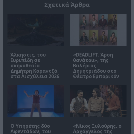
Σχετικά Άρθρα
Άλκηστις, του
«DEADLIFT. Άρση
Ευριπίδη σε
θανάτου», της
σκηνοθεσία
Βαλέριας
Δημήτρη Καραντζά
Δημητριάδου στο
στα Αισχύλεια 2026
Θέατρο Εμπορικόν
Ο Υπηρέτης δύο
«Νίκος Ξυλούρης, ο
Αφεντάδων, του
Αρχάγγελος της