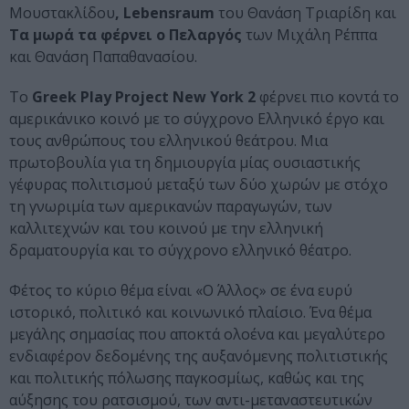
Μουστακλίδου
, Lebensraum
του Θανάση Τριαρίδη και
Τα μωρά τα φέρνει ο Πελαργός
των Μιχάλη Ρέππα
και Θανάση Παπαθανασίου.
Το
Greek Play Project New York 2
φέρνει πιο κοντά το
αμερικάνικο κοινό με το σύγχρονο Ελληνικό έργο και
τους ανθρώπους του ελληνικού θεάτρου. Μια
πρωτοβουλία για τη δημιουργία μίας ουσιαστικής
γέφυρας πολιτισμού μεταξύ των δύο χωρών με στόχο
τη γνωριμία των αμερικανών παραγωγών, των
καλλιτεχνών και του κοινού με την ελληνική
δραματουργία και το σύγχρονο ελληνικό θέατρο.
Φέτος το κύριο θέμα είναι «Ο Άλλος» σε ένα ευρύ
ιστορικό, πολιτικό και κοινωνικό πλαίσιο. Ένα θέμα
μεγάλης σημασίας που αποκτά ολοένα και μεγαλύτερο
ενδιαφέρον δεδομένης της αυξανόμενης πολιτιστικής
και πολιτικής πόλωσης παγκοσμίως, καθώς και της
αύξησης του ρατσισμού, των αντι-μεταναστευτικών