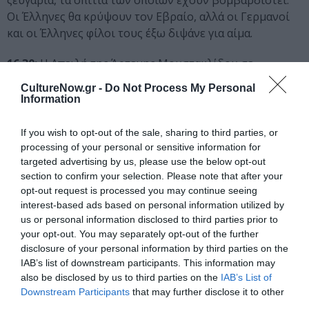
ζευγάρια, τα σπίτια των οποίων έχουν βομβαρδιστεί.
Οι Έλληνες θα κρύψουν τον Εβραίο, αλλά οι Γερμανοί
και οι Έλληνες φίλοι τους έξω διψάνε για αίμα.
16.30:
Η Απειλή της Άρτεμης Μουστακλίδου σε
μετάφραση και σκηνοθεσία Δημήτρη Μπονάρου.
CultureNow.gr -
Do Not Process My Personal
Information
Πρώτο Κρατικό Βραβείο για Νέους Θεατρικούς
Συγγραφείς 2012 του Υπουργείου Πολιτισμού. Ένα
If you wish to opt-out of the sale, sharing to third parties, or
ζευγάρι που ζει απομονωμένο στο διαμέρισμά του
processing of your personal or sensitive information for
τρομοκρατείται όταν μια οικογένεια μεταναστών
targeted advertising by us, please use the below opt-out
μετακομίζει στο διπλανό διαμέρισμα. Καθώς οι σύζυγοι
section to confirm your selection. Please note that after your
opt-out request is processed you may continue seeing
κλειδώνονται στο διαμέρισμα, ο χρόνος περνάει, οι
interest-based ads based on personal information utilized by
προμήθειες τους μειώνονται και η παράνοια μεγαλώνει.
us or personal information disclosed to third parties prior to
your opt-out. You may separately opt-out of the further
18.00:
Δεξίωση
disclosure of your personal information by third parties on the
IAB’s list of downstream participants. This information may
Το φθινόπωρο σχεδιάζεται η δεύτερη φάση του Greek Play
also be disclosed by us to third parties on the
IAB’s List of
Project NY2 με την πραγματοποίηση εργαστηρίου για το
Downstream Participants
that may further disclose it to other
σύγχρονο ελληνικό έργο. Αμερικανοί σκηνοθέτες θα κληθούν
third parties.