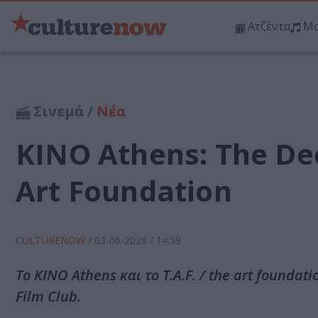
Ατζέντα
Μο
Σινεμά /
Νέα
KINO Athens: The Deer
Art Foundation
CULTURENOW
/
03-06-2026
/ 14:59
Το KINO Athens και το T.A.F. / the art foundat
Film Club.