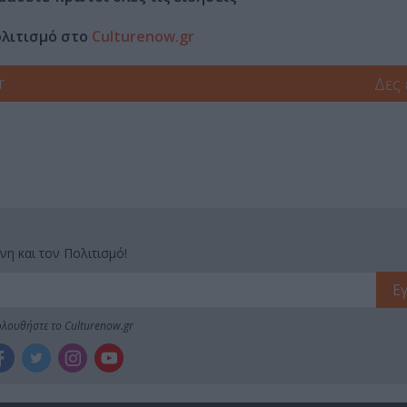
ολιτισμό στο
Culturenow.gr
r
Δες
νη και τον Πολιτισμό!
λουθήστε το Culturenow.gr