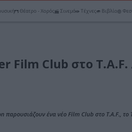
υσική
Θέατρο - Χορός
Σινεμά
Τέχνες
Βιβλίο
Φεσ
 Film Club στο T.A.F. 
ion παρουσιάζουν ένα νέο Film Club στο T.A.F., το