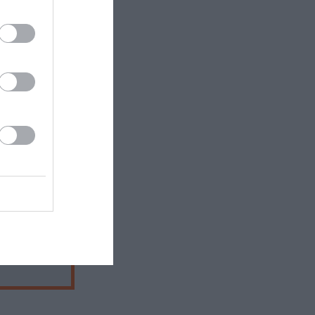
 κανάλια
ράκι