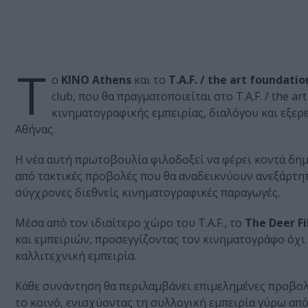
Τ
ο
KINO Athens
και το
T.A.F. / the art foundatio
club, που θα πραγματοποιείται στο T.A.F. / the 
κινηματογραφικής εμπειρίας, διαλόγου και εξε
Αθήνας.
Η νέα αυτή πρωτοβουλία φιλοδοξεί να φέρει κοντά δημι
από τακτικές προβολές που θα αναδεικνύουν ανεξάρτητο 
σύγχρονες διεθνείς κινηματογραφικές παραγωγές.
Μέσα από τον ιδιαίτερο χώρο του T.A.F., το
The Deer Fi
και εμπειριών, προσεγγίζοντας τον κινηματογράφο όχι
καλλιτεχνική εμπειρία.
Κάθε συνάντηση θα περιλαμβάνει επιμελημένες προβολέ
το κοινό, ενισχύοντας τη συλλογική εμπειρία γύρω από