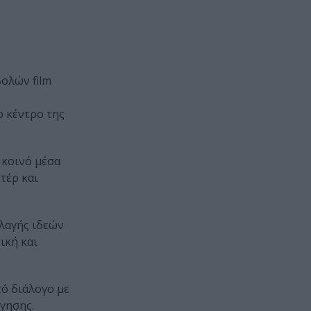
ολών film
ο κέντρο της
 κοινό μέσα
τέρ και
λαγής ιδεών
ική και
τό διάλογο με
γησης.