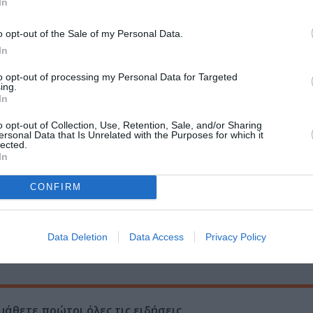
In
του.
o opt-out of the Sale of my Personal Data.
και οι προσκεκλημένοι θα ανακοινώνονται μέσα από τα επίσημα
In
to opt-out of processing my Personal Data for Targeted
ing.
In
o opt-out of Collection, Use, Retention, Sale, and/or Sharing
ersonal Data that Is Unrelated with the Purposes for which it
Τοποθεσία:
lected.
In
T.A.F. / The Art Foundation, Νορμανού 5, Μοναστη
2026
CONFIRM
T.A.F. / The Art Foundation
Data Deletion
Data Access
Privacy Policy
μάθετε πρώτοι όλες τις ειδήσεις