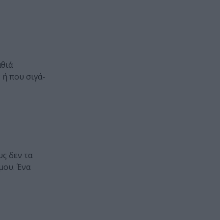
αθιά
 ή που σιγά-
υς δεν τα
μου. Ένα