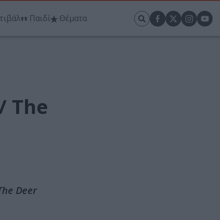
τιβάλ
Παιδί
Θέματα
/ The
 The Deer