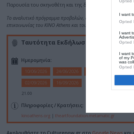
Opted 
Παρουσία του σκηνοθέτη και της δημιουργικής ομάδας 
I want t
Το αναλυτικό πρόγραμμα προβολών, οι θεματικές ενότητες 
Opted 
επικοινωνίας του KINO Athens και του T.A.F..
I want 
Advertis
Ταυτότητα Εκδήλωσης
Opted 
I want t
of my P
Ημερομηνία:
was col
Opted 
10/06/2026
24/06/2026
08/07/2026
22/07/
02/09/2026
16/09/2026
21.00
Πληροφορίες / Κρατήσεις:
kinoathens.org
|
theartfoundation.metamatic.gr
Ακολουθήστε το Culturenow.gr στο
Google News
και 