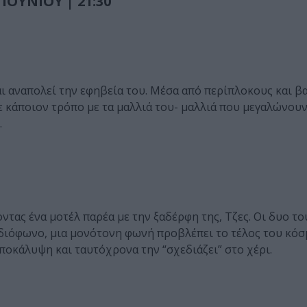
ΟΥΝΙΟΥ | 21:30
ι αναπολεί την εφηβεία του. Μέσα από περίπλοκους και β
 κάποιον τρόπο με τα μαλλιά του- μαλλιά που μεγαλώνουν
.
τας ένα μοτέλ παρέα με την ξαδέρφη της, Τζες. Οι δυο το
αδιόφωνο, μια μονότονη φωνή προβλέπει το τέλος του κόσ
ποκάλυψη και ταυτόχρονα την “σχεδιάζει” στο χέρι.