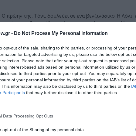
 Ο πρώην της, Τόνι, δουλεύει σε ένα βενζινάδικο. Η Λόλι, 
ν μητέρα της Άινο κάθε φορά που επιστρέφει στην πόλη.
w.gr -
Do Not Process My Personal Information
to opt-out of the sale, sharing to third parties, or processing of your per
formation for targeted advertising by us, please use the below opt-out s
r selection. Please note that after your opt-out request is processed y
ιέται ακούγοντας μια συμφωνία του Σοπέν. Από εκείνη τη 
eing interest-based ads based on personal information utilized by us or
 θολώνουν. Με την αφήγηση ενός παραμυθιού, τόσο τα χρ
disclosed to third parties prior to your opt-out. You may separately opt-
ι.
losure of your personal information by third parties on the IAB’s list of
. This information may also be disclosed by us to third parties on the
IA
Participants
that may further disclose it to other third parties.
l Data Processing Opt Outs
σιο χωριό. Αντιμέτωποι με αυτήν την ανερχόμενη θαλάσσια
αμίτη.
o opt-out of the Sharing of my personal data.