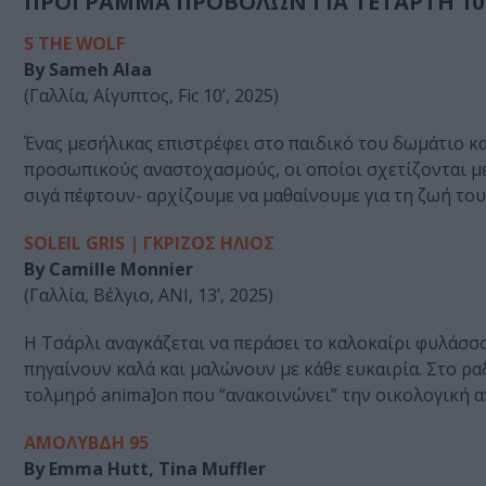
ΠΡΟΓΡΑΜΜΑ ΠΡΟΒΟΛΩΝ ΓΙΑ ΤΕΤΑΡΤΗ 10 Ι
S THE WOLF
By Sameh Alaa
(Γαλλία, Αίγυπτος, Fic 10’, 2025)
Ένας μεσήλικας επιστρέφει στο παιδικό του δωμάτιο κα
προσωπικούς αναστοχασμούς, οι οποίοι σχετίζονται με
σιγά πέφτουν- αρχίζουμε να μαθαίνουμε για τη ζωή του
SOLEIL GRIS | ΓΚΡIΖΟΣ HΛΙΟΣ
By Camille Monnier
(Γαλλία, Βέλγιο, ANI, 13’, 2025)
Η Τσάρλι αναγκάζεται να περάσει το καλοκαίρι φυλάσσον
πηγαίνουν καλά και μαλώνουν με κάθε ευκαιρία. Στο ρ
τολμηρό anima]on που “ανακοινώνει” την οικολογική α
ΑΜOΛΥΒΔΗ 95
By Emma Hutt, Tina Muffler