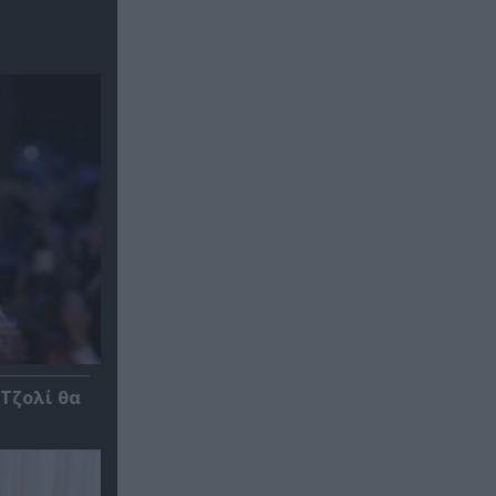
 Τζολί θα