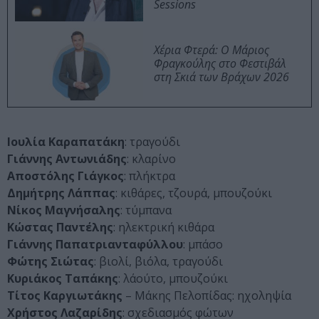
Sessions
Χέρια Φτερά: Ο Μάριος
Φραγκούλης στο Φεστιβάλ
στη Σκιά των Βράχων 2026
Ιουλία
Καραπατάκη
: τραγούδι
Γιάννης
Αντωνιάδης
: κλαρίνο
Αποστόλης
Γιάγκος
: πλήκτρα
Δημήτρης
Λάππας
: κιθάρες, τζουρά, μπουζούκι
Νίκος
Μαγνήσαλης
: τύμπανα
Κώστας
Παντέλης
: ηλεκτρική κιθάρα
Γιάννης
Παπατριανταφύλλου
: μπάσο
Φώτης
Σιώτας
: βιολί, βιόλα, τραγούδι
Κυριάκος
Ταπάκης
: λάούτο, μπουζούκι
Τίτος
Καργιωτάκης
– Μάκης Πελοπίδας: ηχοληψία
Χρήστος
Λαζαρίδης
: σχεδιασμός φώτων