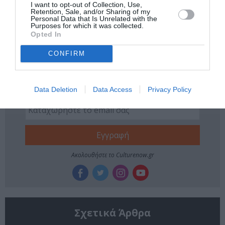
ΚΑΛΟΚΑΙΡΙΝΕΣ ΣΥΝΑΥΛΙΕΣ
I want to opt-out of Collection, Use,
Retention, Sale, and/or Sharing of my
ΠΕΡΙΟΔΕΙΕΣ ΕΛΛΗΝΩΝ ΚΑΛΛΙΤΕΧΝΩΝ - ΚΑΛΟΚΑΙΡΙ 2018
Personal Data that Is Unrelated with the
Purposes for which it was collected.
Opted In
ΣΥΝΑΥΛΙΕΣ 2018
ΣΩΚΡΑΤΗΣ ΜΑΛΑΜΑΣ
CONFIRM
Newsletter
Κάθε βδομάδα στο e-mail σας τα τελευταία νέα για
την Τέχνη και τον Πολιτισμό!
Data Deletion
Data Access
Privacy Policy
Ακολουθήστε το Culturenow.gr
Σχετικά Άρθρα