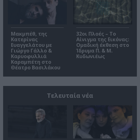
Μακμπέθ, της
32οι Πλοές – Το
Κατερίνας
Αίνιγμα της Εικόνας:
Ευαγγελάτου με
Ομαδική έκθεση στο
Γιώργο Γάλλο &
Ίδρυμα Π. & Μ.
Καρυοφυλλιά
Κυδωνιέως
Καραμπέτη στο
Θέατρο Βασιλάκου
Τελευταία νέα