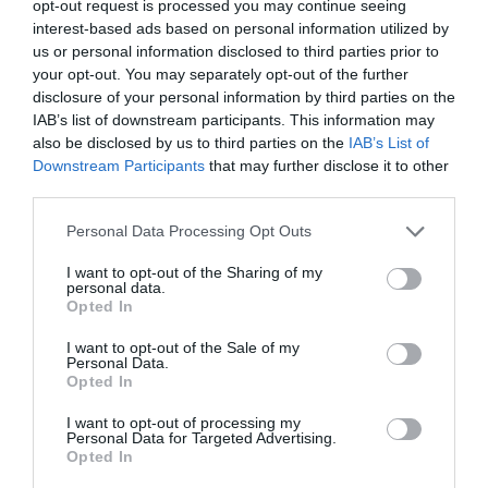
opt-out request is processed you may continue seeing
Από 13 ευρώ
interest-based ads based on personal information utilized by
us or personal information disclosed to third parties prior to
Προπώληση:
your opt-out. You may separately opt-out of the further
disclosure of your personal information by third parties on the
viva.gr
IAB’s list of downstream participants. This information may
also be disclosed by us to third parties on the
IAB’s List of
Ακολουθήστε το Culturenow.gr στο
Google News
και
Downstream Participants
that may further disclose it to other
third parties.
μάθετε πρώτοι όλες τις ειδήσεις
Personal Data Processing Opt Outs
Δείτε όλα τα
τελευταία νέα
για την Τέχνη και τον
Πολιτισμό στο
Culturenow.gr
I want to opt-out of the Sharing of my
personal data.
Opted In
Νέοι Διαγωνισμοί
❯
I want to opt-out of the Sale of my
Personal Data.
Tags
Opted In
ΕΝΤΕΧΝΟ - ΛΑΪΚΟ - ΠΑΡΑΔΟΣΙΑΚΗ
I want to opt-out of processing my
Personal Data for Targeted Advertising.
ΘΑΝΑΣΗΣ ΠΑΠΑΚΩΝΣΤΑΝΤΙΝΟΥ
ΙΟΥΛΙΑ ΚΑΡΑΠΑΤΑΚΗ
Opted In