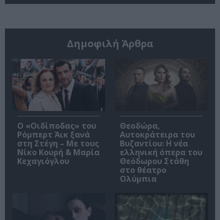
Δημοφιλή Άρθρα
O «Οιδίποδας» του
Θεοδώρα,
Ρόμπερτ Άικ ξανά
Αυτοκράτειρα του
στη Στέγη – Με τους
Βυζαντίου: Η νέα
Νίκο Κουρή & Μαρία
ελληνική όπερα του
Κεχαγιόγλου
Θεόδωρου Στάθη
στο θέατρο
Ολύμπια