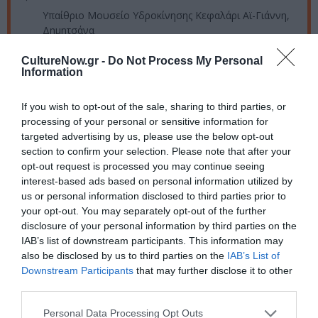
Υπαίθριο Μουσείο Υδροκίνησης Κεφαλάρι Αϊ-Γιάννη,
Δημητσάνα
Πληροφορίες / Κρατήσεις:
CultureNow.gr -
Do Not Process My Personal
Information
Τηλ.: 27950 31630 |
piop.gr
If you wish to opt-out of the sale, sharing to third parties, or
processing of your personal or sensitive information for
Ακολουθήστε το Culturenow.gr στο
Google News
και
targeted advertising by us, please use the below opt-out
μάθετε πρώτοι όλες τις ειδήσεις
section to confirm your selection. Please note that after your
opt-out request is processed you may continue seeing
Δείτε όλα τα
τελευταία νέα
για την Τέχνη και τον
interest-based ads based on personal information utilized by
Πολιτισμό στο
Culturenow.gr
us or personal information disclosed to third parties prior to
your opt-out. You may separately opt-out of the further
Νέοι Διαγωνισμοί
❯
disclosure of your personal information by third parties on the
IAB’s list of downstream participants. This information may
also be disclosed by us to third parties on the
IAB’s List of
Tags
Downstream Participants
that may further disclose it to other
third parties.
VIDEO ART - INSTALLATIONS
ΓΛΥΠΤΙΚΗ - ΧΑΡΑΚΤΙΚΗ
ΕΙΚΑΣΤΙΚΕΣ ΕΚΘΕΣΕΙΣ
Personal Data Processing Opt Outs