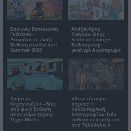
Σαρωνίς Βατικιώτη
Αλέξανδρος
Γκάτσου –
Μαγκανιώτης –
Διαφάνειες Ζωής:
State of Change:
Έκθεση στο Katheti
Έκθεση στην
Summer 2026
γκαλερί Ακρόπρωρο
Χρήστος
«Απο-τύπωμα
Κεχαγιόγλου – Μες
τέχνης: H
στο φως: Έκθεση
καλλιτεχνική
στον χώρο τέχνης
τυπογραφία»: Νέα
Ώχρα Μπλε
έκθεση ετοιμάζεται
στο Τελλόγλειο