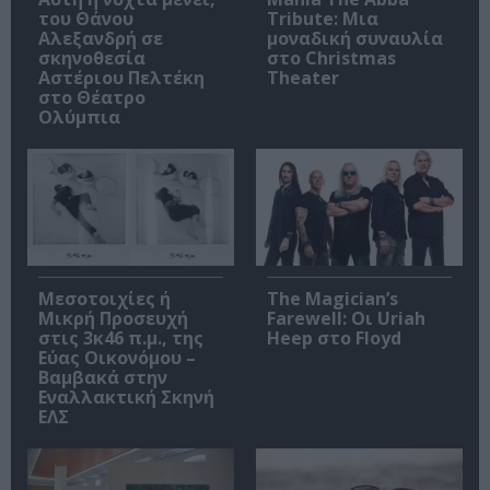
του Θάνου
Tribute: Μια
Αλεξανδρή σε
μοναδική συναυλία
σκηνοθεσία
στο Christmas
Αστέριου Πελτέκη
Theater
στο Θέατρο
Ολύμπια
Μεσοτοιχίες ή
The Magician’s
Μικρή Προσευχή
Farewell: Οι Uriah
στις 3κ46 π.μ., της
Heep στο Floyd
Εύας Οικονόμου –
Βαμβακά στην
Εναλλακτική Σκηνή
ΕΛΣ