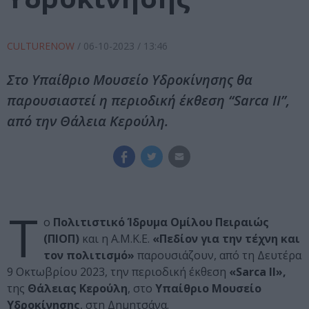
CULTURENOW
/
06-10-2023
/ 13:46
Στο Υπαίθριο Μουσείο Υδροκίνησης θα
παρουσιαστεί η περιοδική έκθεση “Sarca II”,
από την Θάλεια Κερούλη.
Τ
ο
Πολιτιστικό Ίδρυμα Ομίλου Πειραιώς
(ΠΙΟΠ)
και η Α.Μ.Κ.Ε.
«Πεδίον για την τέχνη και
τον πολιτισμό»
παρουσιάζουν, από τη Δευτέρα
9 Οκτωβρίου 2023, την περιοδική έκθεση
«Sarca II»,
της
Θάλειας Κερούλη
, στο
Υπαίθριο Μουσείο
Υδροκίνησης
, στη Δημητσάνα.