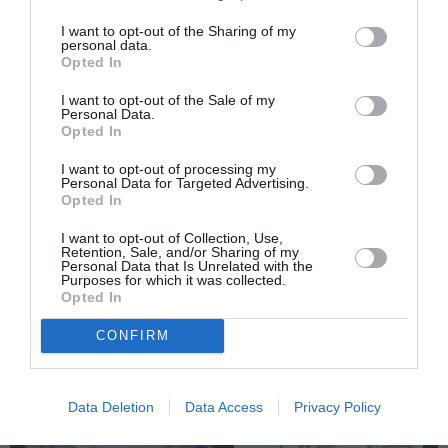
ΠΟΛΙΤΙΣΤΙΚΟ ΙΔΡΥΜΑ ΟΜΙΛΟΥ ΠΕΙΡΑΙΩΣ (ΠΙΟΠ)
I want to opt-out of the Sharing of my
personal data.
Opted In
Newsletter
I want to opt-out of the Sale of my
Κάθε βδομάδα στο e-mail σας τα τελευταία νέα για
Personal Data.
Opted In
την Τέχνη και τον Πολιτισμό!
I want to opt-out of processing my
Personal Data for Targeted Advertising.
Opted In
I want to opt-out of Collection, Use,
Retention, Sale, and/or Sharing of my
Ακολουθήστε το Culturenow.gr
Personal Data that Is Unrelated with the
Purposes for which it was collected.
Opted In
CONFIRM
Σχετικά Άρθρα
Data Deletion
Data Access
Privacy Policy