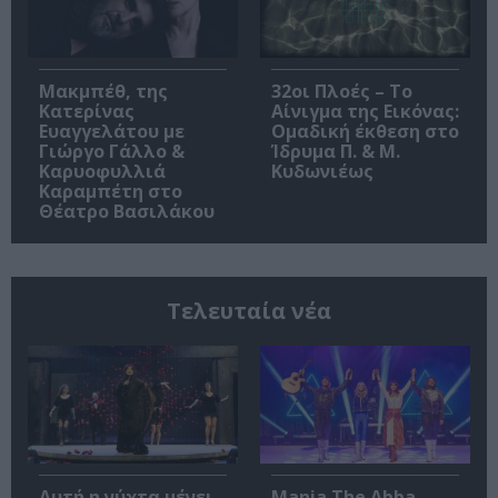
Μακμπέθ, της
32οι Πλοές – Το
Κατερίνας
Αίνιγμα της Εικόνας:
Ευαγγελάτου με
Ομαδική έκθεση στο
Γιώργο Γάλλο &
Ίδρυμα Π. & Μ.
Καρυοφυλλιά
Κυδωνιέως
Καραμπέτη στο
Θέατρο Βασιλάκου
Τελευταία νέα
Αυτή η νύχτα μένει,
Mania The Abba