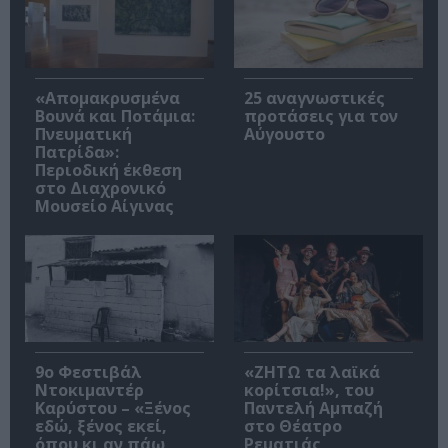
«Απομακρυσμένα
25 αναγνωστικές
Βουνά και Ποτάμια:
προτάσεις για τον
Πνευματική
Αύγουστο
Πατρίδα»:
Περιοδική έκθεση
στο Διαχρονικό
Μουσείο Αίγινας
9ο Φεστιβάλ
«ΖΗΤΩ τα λαϊκά
Ντοκιμαντέρ
κορίτσια!», του
Καρύστου – «Ξένος
Παντελή Αμπαζή
εδώ, ξένος εκεί,
στο Θέατρο
όπου κι αν πάω
Ρεματιάς