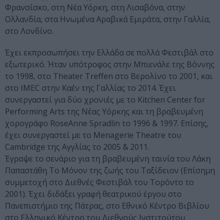
Φρανσίσκο, στη Νέα Υόρκη, στη Λισαβόνα, στην
Ολλανδία, στα Ηνωμένα Αραβικά Εμιράτα, στην Γαλλία,
στο Λονδίνο.
Έχει εκπροσωπήσει την Ελλάδα σε πολλά Φεστιβάλ στο
εξωτερικό. Ήταν υπότροφος στην Μπιενάλε της Βόννης
το 1998, στο Theater Treffen στο Βερολίνο το 2001, και
στο IMEC στην Καέν της Γαλλίας το 2014. Έχει
συνεργαστεί για δύο χρονιές με το Kitchen Center for
Performing Arts της Νέας Υόρκης και τη βραβευμένη
χορογράφο RoseAnne Spradlin το 1996 & 1997. Επίσης,
έχει συνεργαστεί με το Menagerie Theatre του
Cambridge της Αγγλίας το 2005 & 2011.
Έγραψε το σενάριο για τη βραβευμένη ταινία του Λάκη
Παπαστάθη Το Μόνον της ζωής του Ταξίδειον (Επίσημη
συμμετοχή στο Διεθνές Φεστιβάλ του Τορόντο το
2001). Έχει διδάξει γραφή θεατρικού έργου στο
Πανεπιστήμιο της Πάτρας, στο Εθνικό Κέντρο Βιβλίου
στο Ελληνικό Κέντρο του Διεθνούς Ινστιτούτου