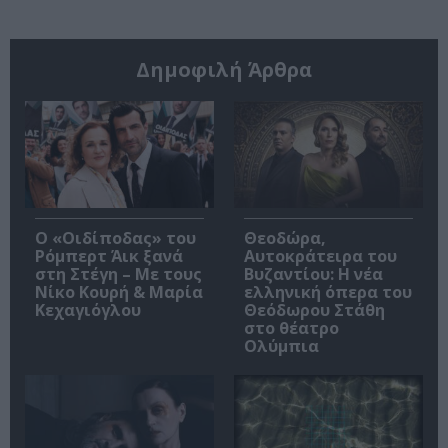
Δημοφιλή Άρθρα
O «Οιδίποδας» του
Θεοδώρα,
Ρόμπερτ Άικ ξανά
Αυτοκράτειρα του
στη Στέγη – Με τους
Βυζαντίου: Η νέα
Νίκο Κουρή & Μαρία
ελληνική όπερα του
Κεχαγιόγλου
Θεόδωρου Στάθη
στο θέατρο
Ολύμπια