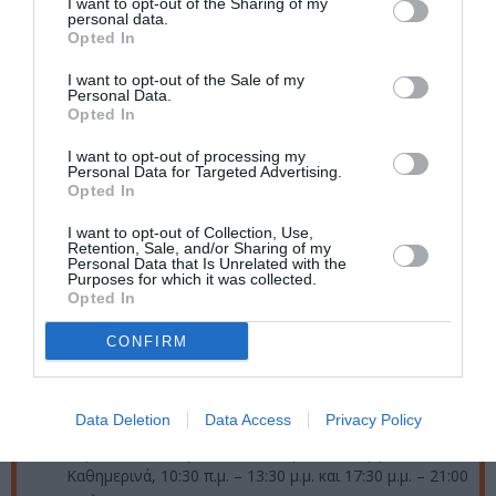
I want to opt-out of the Sharing of my
personal data.
Ταυτότητα Εκδήλωσης
Opted In
Ημερομηνία:
I want to opt-out of the Sale of my
Personal Data.
Opted In
30/03/2017
02/04/2017
Από:
Εως:
Πέμπτη, Παρασκευή , Σάββατο , Κυριακή στις 21:00
I want to opt-out of processing my
Personal Data for Targeted Advertising.
Opted In
Τοποθεσία:
I want to opt-out of Collection, Use,
Θέατρο Αυλαία, Πλατεία Χανθ (πλευρά Τσιμισκή),
Retention, Sale, and/or Sharing of my
Θεσσαλονίκη
Personal Data that Is Unrelated with the
Purposes for which it was collected.
Opted In
Eισιτήρια:
CONFIRM
Γενική είσοδος 12€, Μειωμένο 10€
Τιμή προπώλησης : 10€
Προπώληση:
Data Deletion
Data Access
Privacy Policy
Ταμείο του Θεάτρου Αυλαία (ώρες λειτουργίας:
Καθημερινά, 10:30 π.μ. – 13:30 μ.μ. και 17:30 μ.μ. – 21:00