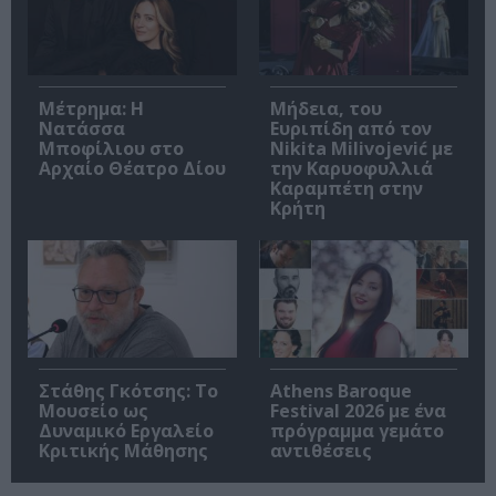
Μέτρημα: Η
Μήδεια, του
Νατάσσα
Ευριπίδη από τον
Μποφίλιου στο
Nikita Milivojević με
Αρχαίο Θέατρο Δίου
την Καρυοφυλλιά
Καραμπέτη στην
Κρήτη
Στάθης Γκότσης: Το
Athens Baroque
Μουσείο ως
Festival 2026 με ένα
Δυναμικό Εργαλείο
πρόγραμμα γεμάτο
Κριτικής Μάθησης
αντιθέσεις