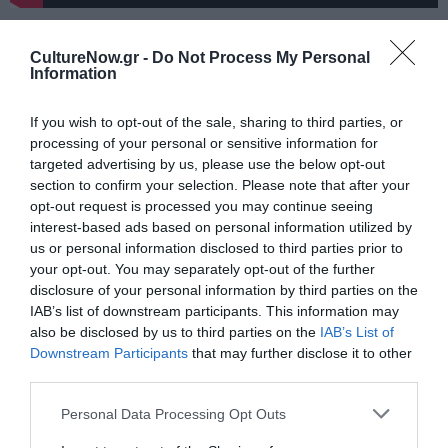
Συντελεστές:
CultureNow.gr -
Do Not Process My Personal
Μετάφραση:
Βασίλης Παπαγεωργίου
Information
Σκηνοθεσία:
Έλενα Πέγκα
Σκηνικά/Κοστούμια:
Valentino Marengo
If you wish to opt-out of the sale, sharing to third parties, or
Φωτισμοί:
Κατερίνα Μαραγκουδάκη
processing of your personal or sensitive information for
Μουσική Επιμέλεια:
Ελενα Πέγκα
targeted advertising by us, please use the below opt-out
section to confirm your selection. Please note that after your
Πρωτότυπη Μουσική:
Ορέστης Τάνης
opt-out request is processed you may continue seeing
Επιμέλεια Κίνησης:
Ίρις Νικολάου
interest-based ads based on personal information utilized by
Βοηθός Σκηνοθέτη:
Λήδα Μανουσάκη
us or personal information disclosed to third parties prior to
Φωτογραφίες:
Τάσος Βρεττός
your opt-out. You may separately opt-out of the further
Παραγωγή:
Ρούλα Νικολάου
disclosure of your personal information by third parties on the
IAB’s list of downstream participants. This information may
Παίζουν με αλφαβητική σειρά:
Γιώργος Βουβάκης,
also be disclosed by us to third parties on the
IAB’s List of
Ορέστης Καρύδας, Κατερίνα Μισιχρόνη, Αλεξάνδρα
Downstream Participants
that may further disclose it to other
Ταβουλάρη
third parties.
Personal Data Processing Opt Outs
Διάρκεια παράστασης: 70′