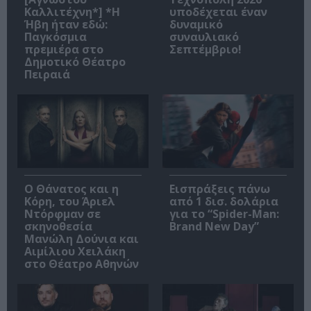
Καλλιτέχνη*] *Η
υποδέχεται έναν
Ήβη ήταν εδώ:
δυναμικό
Παγκόσμια
συναυλιακό
πρεμιέρα στο
Σεπτέμβριο!
Δημοτικό Θέατρο
Πειραιά
Ο Θάνατος και η
Εισπράξεις πάνω
Κόρη, του Άριελ
από 1 δισ. δολάρια
Ντόρφμαν σε
για το “Spider-Man:
σκηνοθεσία
Brand New Day”
Μανώλη Δούνια και
Αιμίλιου Χειλάκη
στο Θέατρο Αθηνών