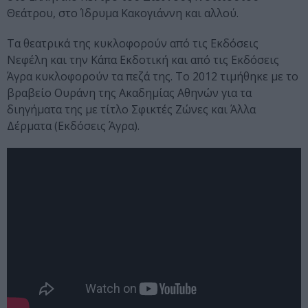
Θεάτρου, στο Ίδρυμα Κακογιάννη και αλλού.
Τα θεατρικά της κυκλοφορούν από τις Εκδόσεις
Νεφέλη και την Κάπα Εκδοτική και από τις Εκδόσεις
Άγρα κυκλοφορούν τα πεζά της. Το 2012 τιμήθηκε με το
βραβείο Ουράνη της Ακαδημίας Αθηνών για τα
διηγήματα της με τίτλο Σφικτές Ζώνες και Άλλα
Δέρματα (Εκδόσεις Άγρα).