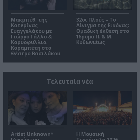
Μακμπέθ, της
32οι Πλοές – Το
Κατερίνας
Αίνιγμα της Εικόνας:
Ευαγγελάτου με
Ομαδική έκθεση στο
Γιώργο Γάλλο &
Ίδρυμα Π. & Μ.
Καρυοφυλλιά
Κυδωνιέως
Καραμπέτη στο
Θέατρο Βασιλάκου
Τελευταία νέα
Artist Unknown*
Η Μουσική
[Αγνώστου
Τεχνόπολη 2026