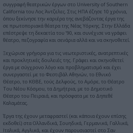
συγγραφή θεατρικών έργων στο University of Southern
California του Λος Άντζελες. Στις ΗΠΑ έζησε 10 χρόνια,
όπου ξεκίνησε την καριέρα της ανεβάζοντας έργα της
σε πρωτοποριακά θέατρα της Νέας Υόρκης. Στην Ελλάδα
επέστρεψε τη δεκαετία του ’90, και συνέχισε να γράφει
θέατρο, πεζογραφία και σενάρια αλλά και να σκηνοθετεί.
Ξεχώρισε γρήγορα για τις νεωτεριστικές, ανατρεπτικές
και προκλητικές δουλειές της. Γράφει και σκηνοθετεί
έργα με σύγχρονο λόγο και προβληματισμό και έχει
συνεργαστεί με το Φεστιβάλ Αθηνών, το Εθνικό
Θέατρο, το ΚΘΒΕ, τούς Δελφούς, το Αμόρε, το Θέατρο
Του Νέου Κόσμου, τα Δημήτρια, με το Δημοτικό
Θέατρο του Πειραιά, και πρόσφατα με το Δηπεθέ
Καλαμάτας.
Έργα της έχουν μεταφραστεί (και κάποια έχουν επίσης
εκδοθεί) στα Ολλανδικά, Σουηδικά, Γερμανικά, Γαλλικά,
Ιταλικά, Αγγλικά, και έχουν παρουσιαστεί στο Σαν