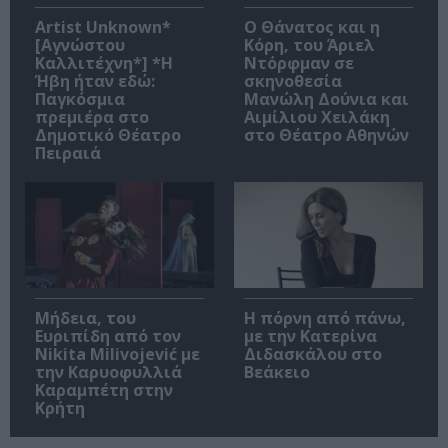
Artist Unknown*
Ο Θάνατος και η
[Αγνώστου
Κόρη, του Άριελ
Καλλιτέχνη*] *Η
Ντόρφμαν σε
Ήβη ήταν εδώ:
σκηνοθεσία
Παγκόσμια
Μανώλη Δούνια και
πρεμιέρα στο
Αιμίλιου Χειλάκη
Δημοτικό Θέατρο
στο Θέατρο Αθηνών
Πειραιά
Μήδεια, του
Η πόρνη από πάνω,
Ευριπίδη από τον
με την Κατερίνα
Nikita Milivojević με
Διδασκάλου στο
την Καρυοφυλλιά
Βεάκειο
Καραμπέτη στην
Κρήτη