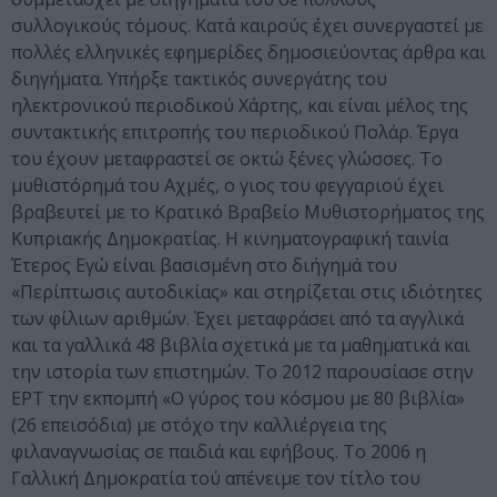
συλλογικούς τόμους. Κατά καιρούς έχει συνεργαστεί με
πολλές ελληνικές εφημερίδες δημοσιεύοντας άρθρα και
διηγήματα. Υπήρξε τακτικός συνεργάτης του
ηλεκτρονικού περιοδικού Χάρτης, και είναι μέλος της
συντακτικής επιτροπής του περιοδικού Πολάρ. Έργα
του έχουν μεταφραστεί σε οκτώ ξένες γλώσσες. Το
μυθιστόρημά του Αχμές, ο γιος του φεγγαριού έχει
βραβευτεί με το Κρατικό Βραβείο Μυθιστορήματος της
Κυπριακής Δημοκρατίας. Η κινηματογραφική ταινία
Έτερος Εγώ είναι βασισμένη στο διήγημά του
«Περίπτωσις αυτοδικίας» και στηρίζεται στις ιδιότητες
των φίλιων αριθμών. Έχει μεταφράσει από τα αγγλικά
και τα γαλλικά 48 βιβλία σχετικά με τα μαθηματικά και
την ιστορία των επιστημών. Το 2012 παρουσίασε στην
ΕΡΤ την εκπομπή «Ο γύρος του κόσμου με 80 βιβλία»
(26 επεισόδια) με στόχο την καλλιέργεια της
φιλαναγνωσίας σε παιδιά και εφήβους. Το 2006 η
Γαλλική Δημοκρατία τού απένειμε τον τίτλο του