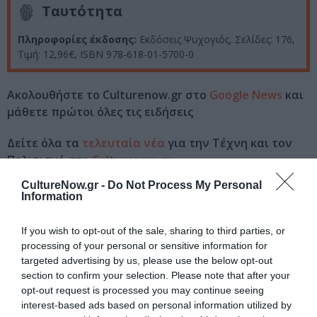
Ταυτότητα
Πληροφορίες έκδοσης:
Εκδόσεις Ψυχογιός, Σελίδες: 176,
Τιμή: 12,96€, ISBN 978-618-01-5700-0
Ακολουθήστε το Culturenow.gr στο
Google News
και
μάθετε πρώτοι όλες τις ειδήσεις
Δείτε όλα τα
τελευταία νέα
για την Τέχνη και τον
Πολιτισμό στο
Culturenow.gr
CultureNow.gr -
Do Not Process My Personal
Νέοι Διαγωνισμοί
❯
Information
Tags
If you wish to opt-out of the sale, sharing to third parties, or
processing of your personal or sensitive information for
ΑΣΤΥΝΟΜΙΚΟ ΜΥΘΙΣΤΟΡΗΜΑ
ΕΚΔΟΣΕΙΣ ΨΥΧΟΓΙΟΣ
targeted advertising by us, please use the below opt-out
section to confirm your selection. Please note that after your
ΕΛΛΗΝΕΣ ΣΥΓΓΡΑΦΕΙΣ
ΠΕΖΟΓΡΑΦΙΑ
opt-out request is processed you may continue seeing
ΤΕΥΚΡΟΣ ΜΙΧΑΗΛΙΔΗΣ
interest-based ads based on personal information utilized by