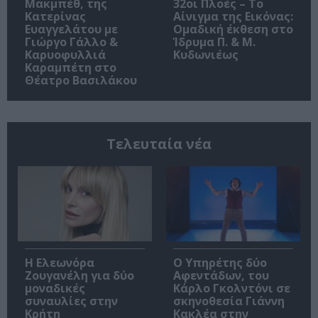
Μακμπέθ, της
32οι Πλοές – Το
Κατερίνας
Αίνιγμα της Εικόνας:
Ευαγγελάτου με
Ομαδική έκθεση στο
Γιώργο Γάλλο &
Ίδρυμα Π. & Μ.
Καρυοφυλλιά
Κυδωνιέως
Καραμπέτη στο
Θέατρο Βασιλάκου
Τελευταία νέα
Η Ελεωνόρα
Ο Υπηρέτης δύο
Ζουγανέλη για δύο
Αφεντάδων, του
μοναδικές
Κάρλο Γκολντόνι σε
συναυλίες στην
σκηνοθεσία Γιάννη
Κρήτη
Κακλέα στην