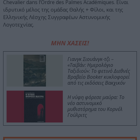
Chevalier dans l’Ordre des Palmes Académiques. Είναι
ιδρυτικό μέλος της ομάδας Θαλής + Φίλοι, και της
Ελληνικής Λέσχης Συγγραφέων Αστυνομικής
Λογοτεχνίας.
ΜΗΝ ΧΑΣΕΙΣ!
Γιανγκ Σιουάνγκ-τζι –
«Ταϊβάν: Ημερολόγιο
Ταξιδιού»: Το φετινό Διεθνές
Βραβείο Booker κυκλοφορεί
από τις εκδόσεις Βακχικόν
Η νύφη φόρεσε μαύρα: Το
νέο αστυνομικό
μυθιστόρημα του Κορνέλ
Γούλριτς