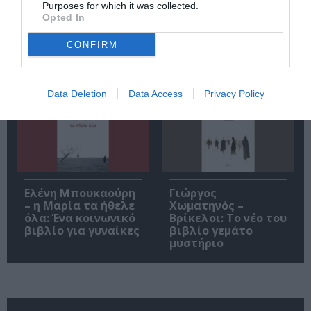
Purposes for which it was collected.
Opted In
Αντόνιο Πόρτσια –
Φιλίπ Κολλέν – Ο
CONFIRM
Φωνές: Ένα βιβλίο
μπάρμαν του Ritz:
ως εσωτερικός
Ένα κοινωνικό
διάλογος
ιστορικό βιβλίο
Data Deletion
Data Access
Privacy Policy
Ελένη Μπουκαούρη
Γιώργος
– η Μαρία τα ήθελε
Χωματηνός –
όλα: Ένα κοινωνικό
Βρίκελοι: Το νέο του
βιβλίο για γυναίκες
βιβλίο γεμάτο
μυστήριο