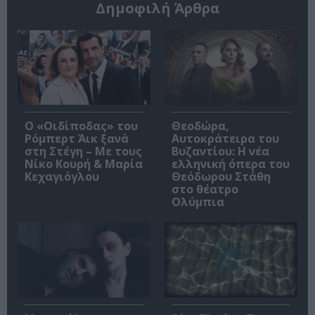
Δημοφιλή Άρθρα
O «Οιδίποδας» του
Θεοδώρα,
Ρόμπερτ Άικ ξανά
Αυτοκράτειρα του
στη Στέγη – Με τους
Βυζαντίου: Η νέα
Νίκο Κουρή & Μαρία
ελληνική όπερα του
Κεχαγιόγλου
Θεόδωρου Στάθη
στο θέατρο
Ολύμπια