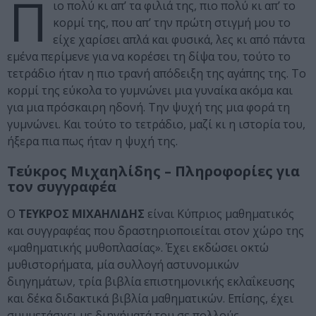
Π
ιο πολύ κι απ’ τα φιλιά της, πιο πολύ κι απ’ το
κορμί της, που απ’ την πρώτη στιγμή μου το
είχε χαρίσει απλά και φυσικά, λες κι από πάντα
εμένα περίμενε για να κορέσει τη δίψα του, τούτο το
τετράδιο ήταν η πιο τρανή απόδειξη της αγάπης της. Το
κορμί της εύκολα το γυμνώνει μια γυναίκα ακόμα και
για μια πρόσκαιρη ηδονή. Την ψυχή της μια φορά τη
γυμνώνει. Και τούτο το τετράδιο, μαζί κι η ιστορία του,
ήξερα πια πως ήταν η ψυχή της.
Τεύκρος Μιχαηλίδης – Πληροφορίες για
τον συγγραφέα
O
ΤΕΥΚΡΟΣ ΜΙΧΑΗΛΙΔΗΣ
είναι Κύπριος μαθηματικός
και συγγραφέας που δραστηριοποιείται στον χώρο της
«μαθηματικής μυθοπλασίας». Έχει εκδώσει οκτώ
μυθιστορήματα, μία συλλογή αστυνομικών
διηγημάτων, τρία βιβλία επιστημονικής εκλαΐκευσης
και δέκα διδακτικά βιβλία μαθηματικών. Επίσης, έχει
συμμετάσχει με διηγήματά του σε πολλούς