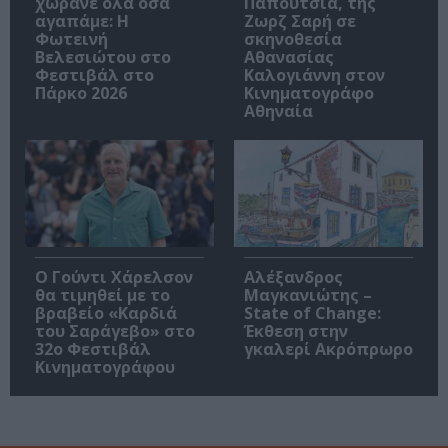
χωράνε όλα όσα
Παπούτσια, της
αγαπάμε: Η
Ζωρζ Σαρή σε
Φωτεινή
σκηνοθεσία
Βελεσιώτου στο
Αθανασίας
Φεστιβάλ στο
Καλογιάννη στον
Πάρκο 2026
Κινηματογράφο
Αθηναία
Ο Γούντι Χάρελσον
Αλέξανδρος
θα τιμηθεί με το
Μαγκανιώτης –
βραβείο «Καρδιά
State of Change:
του Σαράγεβο» στο
Έκθεση στην
32ο Φεστιβάλ
γκαλερί Ακρόπρωρο
Κινηματογράφου