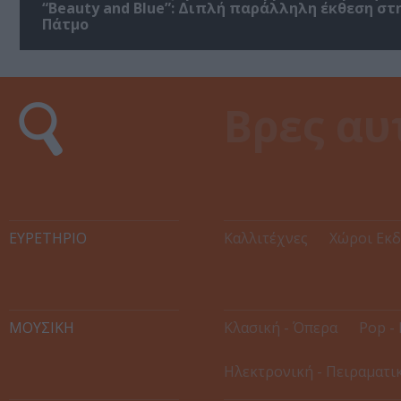
“Beauty and Blue”: Διπλή παράλληλη έκθεση στ
Πάτμο
ΕΥΡΕΤΉΡΙΟ
Καλλιτέχνες
Χώροι Εκ
ΜΟΥΣΙΚΗ
Κλασική - Όπερα
Pop - 
Ηλεκτρονική - Πειραματι