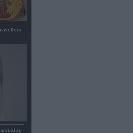
ravellers
υναυλίες