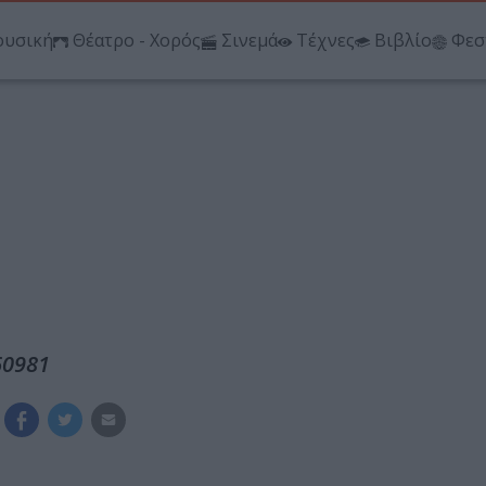
υσική
Θέατρο - Χορός
Σινεμά
Τέχνες
Βιβλίο
Φεσ
60981