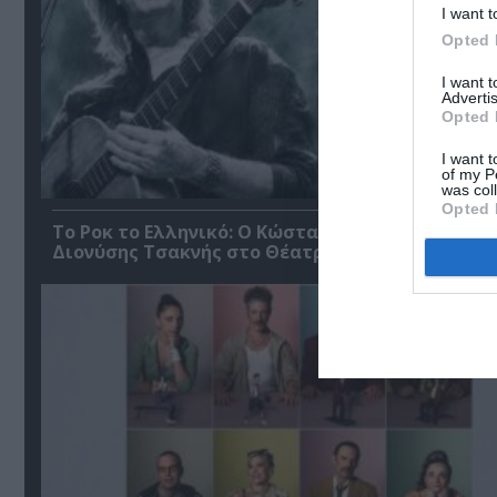
I want t
Opted 
I want 
Advertis
Opted 
I want t
of my P
was col
Opted 
Το Ροκ το Ελληνικό: Ο Κώστας Τουρνάς και ο
Διονύσης Τσακνής στο Θέατρο Άλσος ΔΕΗ