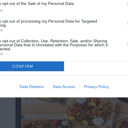
o opt-out of the Sale of my Personal Data.
In
to opt-out of processing my Personal Data for Targeted
ing.
In
o opt-out of Collection, Use, Retention, Sale, and/or Sharing
ersonal Data that Is Unrelated with the Purposes for which it
lected.
In
3o Piraeus Port Film Festival στο Δημοτικό 
Πειραιά – Από τη Βαλτική στη Μεσόγειο
CONFIRM
Data Deletion
Data Access
Privacy Policy