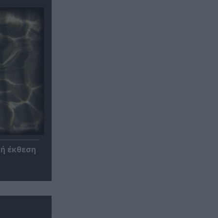
κή έκθεση