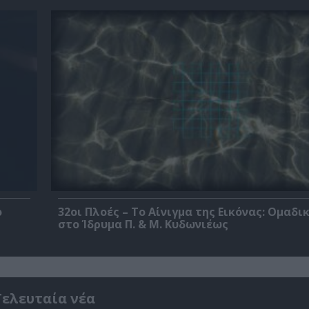
ο
32οι Πλοές – Το Αίνιγμα της Εικόνας: Ομαδι
στο Ίδρυμα Π. & Μ. Κυδωνιέως
Τελευταία νέα