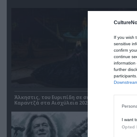
CultureNo
If you wish 
sensitive in
confirm you
continue se
information 
further disc
participants
Downstream 
Άλκηστις, του Ευριπίδη σε σκηνοθεσία Δημήτρη
Καραντζά στα Αισχύλεια 2026
Persona
I want t
Opted 