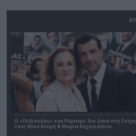
Δ
O «Οιδίποδας» του Ρόμπερτ Άικ ξανά στη Στέγη
τους Νίκο Κουρή & Μαρία Κεχαγιόγλου