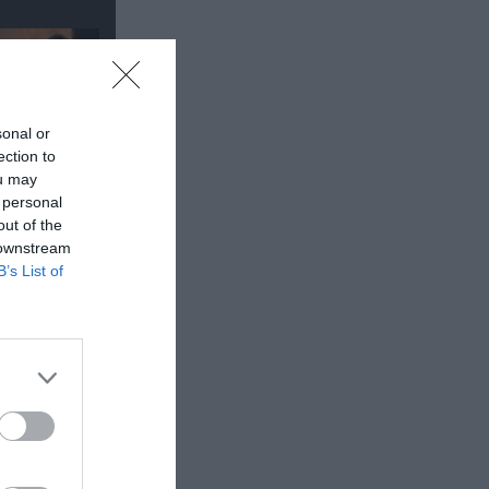
sonal or
ection to
ou may
 personal
out of the
 downstream
B’s List of
οορισμός
τε