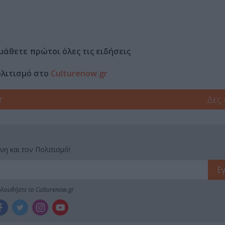
μάθετε πρώτοι όλες τις ειδήσεις
ολιτισμό στο
Culturenow.gr
r
Δες
νη και τον Πολιτισμό!
λουθήστε το Culturenow.gr