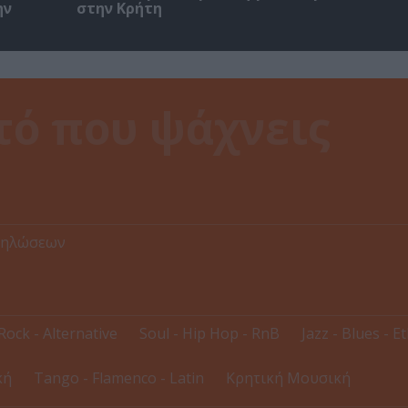
ην
στην Κρήτη
δηλώσεων
Rock - Alternative
Soul - Hip Hop - RnB
Jazz - Blues - E
κή
Tango - Flamenco - Latin
Κρητική Μουσική