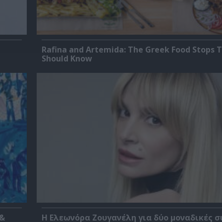
Rafina and Artemida: The Greek Food Stops T
Should Know
 &
Η Ελεωνόρα Ζουγανέλη για δύο μοναδικές σ