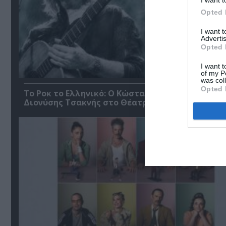
I want t
Opted 
I want 
Advertis
Opted 
I want t
of my P
was col
Opted 
Το Ροκ το Ελληνικό: Ο Κώστας Τουρνάς και ο
Διονύσης Τσακνής στο Θέατρο Άλσος ΔΕΗ