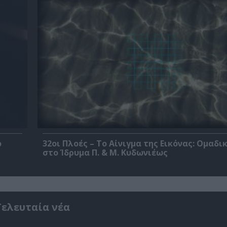
ο
32οι Πλοές – Το Αίνιγμα της Εικόνας: Ομαδι
στο Ίδρυμα Π. & Μ. Κυδωνιέως
Τελευταία νέα