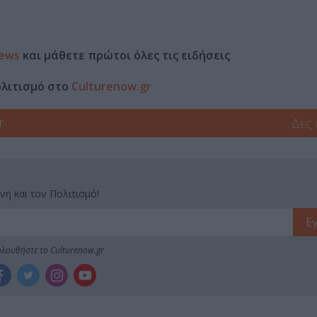
ews
και μάθετε πρώτοι όλες τις ειδήσεις
ολιτισμό στο
Culturenow.gr
r
Δες
νη και τον Πολιτισμό!
λουθήστε το Culturenow.gr