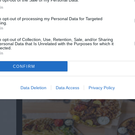
o opt-out of the Sale of my Personal Data.
In
to opt-out of processing my Personal Data for Targeted
ing.
In
o opt-out of Collection, Use, Retention, Sale, and/or Sharing
ersonal Data that Is Unrelated with the Purposes for which it
lected.
In
3o Piraeus Port Film Festival στο Δημοτικό 
Πειραιά – Από τη Βαλτική στη Μεσόγειο
CONFIRM
Data Deletion
Data Access
Privacy Policy