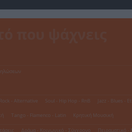
δηλώσεων
Rock - Alternative
Soul - Hip Hop - RnB
Jazz - Blues - E
κή
Tango - Flamenco - Latin
Κρητική Μουσική
τάσεις
Δράμα - Κοινωνικό - Σύγχρονο
Πειραματικό - 