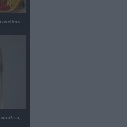
ravellers
υναυλίες