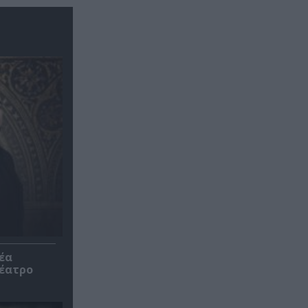
έα
θέατρο