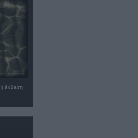
κή έκθεση