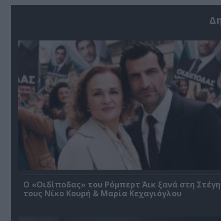
Δ
O «Οιδίποδας» του Ρόμπερτ Άικ ξανά στη Στέγη
τους Νίκο Κουρή & Μαρία Κεχαγιόγλου