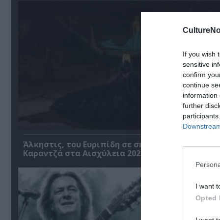
CultureNo
If you wish 
sensitive in
confirm you
continue se
information 
further disc
participants
Downstream 
Άλκηστις, του Ευριπίδη σε σκηνοθεσία Δημήτρη
Καραντζά στα Αισχύλεια 2026
Persona
I want t
Opted 