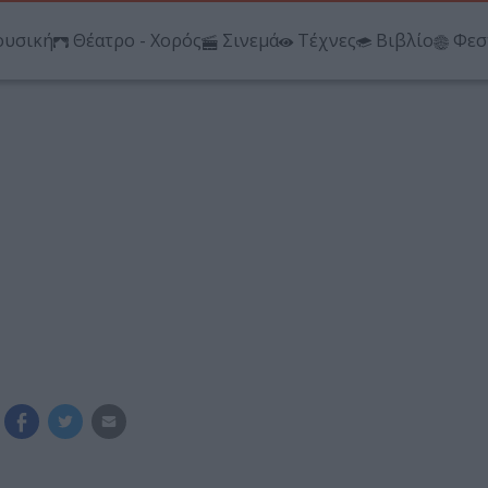
υσική
Θέατρο - Χορός
Σινεμά
Τέχνες
Βιβλίο
Φεσ