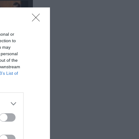
sonal or
ection to
ou may
 personal
out of the
 downstream
B’s List of
οορισμός
τε