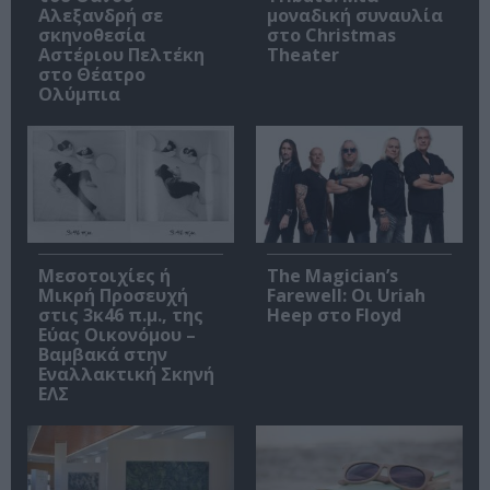
Αλεξανδρή σε
μοναδική συναυλία
σκηνοθεσία
στο Christmas
Αστέριου Πελτέκη
Theater
στο Θέατρο
Ολύμπια
Μεσοτοιχίες ή
The Magician’s
Μικρή Προσευχή
Farewell: Οι Uriah
στις 3κ46 π.μ., της
Heep στο Floyd
Εύας Οικονόμου –
Βαμβακά στην
Εναλλακτική Σκηνή
ΕΛΣ