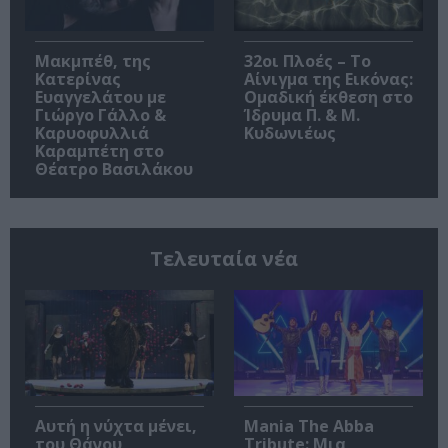
Μακμπέθ, της
32οι Πλοές – Το
Κατερίνας
Αίνιγμα της Εικόνας:
Ευαγγελάτου με
Ομαδική έκθεση στο
Γιώργο Γάλλο &
Ίδρυμα Π. & Μ.
Καρυοφυλλιά
Κυδωνιέως
Καραμπέτη στο
Θέατρο Βασιλάκου
Τελευταία νέα
Αυτή η νύχτα μένει,
Mania The Abba
του Θάνου
Tribute: Μια