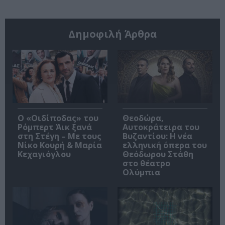
Δημοφιλή Άρθρα
O «Οιδίποδας» του
Θεοδώρα,
Ρόμπερτ Άικ ξανά
Αυτοκράτειρα του
στη Στέγη – Με τους
Βυζαντίου: Η νέα
Νίκο Κουρή & Μαρία
ελληνική όπερα του
Κεχαγιόγλου
Θεόδωρου Στάθη
στο θέατρο
Ολύμπια