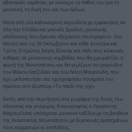
αθηναϊκές ταράτσες με καύσιμο το πάθος του για τη
μουσική, τη δική του και των άλλων.
Μετά από μία καλοκαιρινή περιοδεία με εμφανίσεις σε
όλη την Ελλάδα και μαγικές βραδιές μουσικής
απόλαυσης που έμειναν αξέχαστες επιστρέφουν στο
Μετρό από τις 26 Οκτωβρίου και κάθε Δευτέρα και
Τρίτη. Ο πρώτος λόγος δίνεται και πάλι στις κλασικές
κιθάρες σε μουσικούς καμβάδες που θα χρωματίζει η
φωνή της Μουτσάτσου και θα γεμίζουν τα τραγούδια
του Μάνου Χατζιδάκι και του Νότη Μαυρουδή, που
έχει μελοποιήσει και ηχογραφήσει ποιήματα του
πρώτου στο άλμπουμ «Το παιδί της γης».
Εκτός από την περιήγηση στα χωράφια της δικής του
πλούσιας και γνώριμης δισκογραφίας ο Λαυρέντης
Μαχαιρίτσας υπόσχεται μουσικά ταξίδια με τη βοήθεια
της Αναστασίας Μουτσάτσου με διασκευές αγαπημένων
τους κομματιών κι εκπλήξεις.