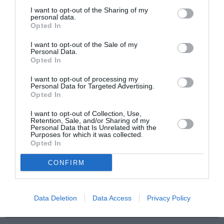
I want to opt-out of the Sharing of my
personal data.
Opted In
I want to opt-out of the Sale of my
Mania The Abba
The Magician’s
Personal Data.
Tribute: Μια
Farewell: Οι Uriah
Opted In
μοναδική συναυλία
Heep στο Floyd
στο Christmas
I want to opt-out of processing my
Theater
Personal Data for Targeted Advertising.
Opted In
I want to opt-out of Collection, Use,
Retention, Sale, and/or Sharing of my
Personal Data that Is Unrelated with the
Purposes for which it was collected.
Opted In
CONFIRM
Οι Arab Strap στο
Τα τραγούδια μας:
Gazarte Ground
Ευανθία
Stage
Ρεμπούτσικα και
Άρης Δαβαράκης
Data Deletion
Data Access
Privacy Policy
στην Πάρο