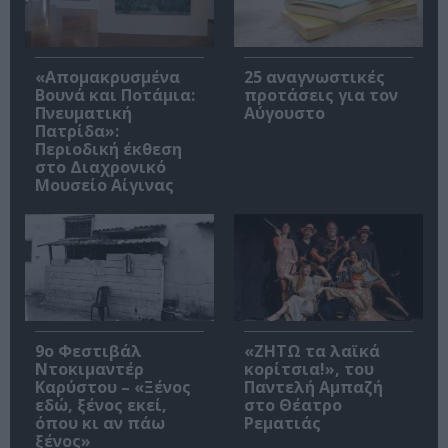
«Απομακρυσμένα
25 αναγνωστικές
Βουνά και Ποτάμια:
προτάσεις για τον
Πνευματική
Αύγουστο
Πατρίδα»:
Περιοδική έκθεση
στο Διαχρονικό
Μουσείο Αίγινας
9ο Φεστιβάλ
«ΖΗΤΩ τα λαϊκά
Ντοκιμαντέρ
κορίτσια!», του
Καρύστου – «Ξένος
Παντελή Αμπαζή
εδώ, ξένος εκεί,
στο Θέατρο
όπου κι αν πάω
Ρεματιάς
ξένος»