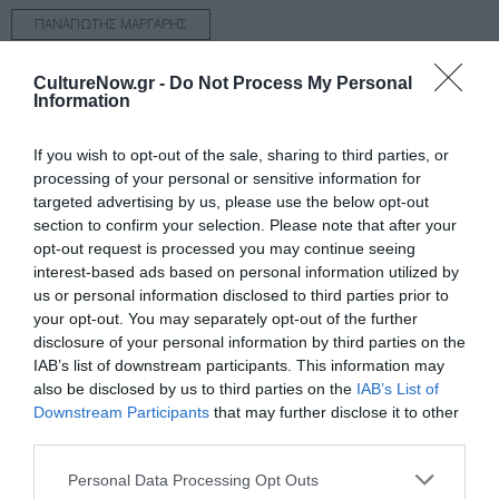
ΠΑΝΑΓΙΩΤΗΣ ΜΑΡΓΑΡΗΣ
CultureNow.gr -
Do Not Process My Personal
Newsletter
Information
Κάθε βδομάδα στο e-mail σας τα τελευταία νέα για
την Τέχνη και τον Πολιτισμό!
If you wish to opt-out of the sale, sharing to third parties, or
processing of your personal or sensitive information for
targeted advertising by us, please use the below opt-out
section to confirm your selection. Please note that after your
opt-out request is processed you may continue seeing
interest-based ads based on personal information utilized by
Ακολουθήστε το Culturenow.gr
us or personal information disclosed to third parties prior to
your opt-out. You may separately opt-out of the further
disclosure of your personal information by third parties on the
IAB’s list of downstream participants. This information may
also be disclosed by us to third parties on the
IAB’s List of
Downstream Participants
that may further disclose it to other
Σχετικά Άρθρα
third parties.
Personal Data Processing Opt Outs