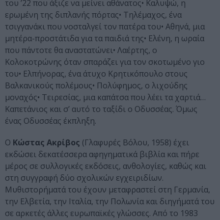
του ’22 που άξιζε να μείνει αθάνατος• Καλυψώ, η
ερωμένη της διπλανής πόρτας• Τηλέμαχος, ένα
τσιγγανάκι που νοσταλγεί τον πατέρα του• Αθηνά, μια
μητέρα-προστάτιδα για τα παιδιά της• Ελένη, η ωραία
που πάντοτε θα αναστατώνει• Λαέρτης, ο
Κολοκοτρώνης όταν σπαράζει για τον σκοτωμένο γιο
του• Ελπήνορας, ένα άτυχο Κρητικόπουλο στους
Βαλκανικούς πολέμους• Πολύφημος, ο λιχούδης
μοναχός• Τειρεσίας, μια καπάτσα που λέει τα χαρτιά…
Καπετάνιος και σ’ αυτό το ταξίδι ο Οδυσσέας. Όμως
ένας Οδυσσέας έκπληξη.
Ο
Κώστας Ακρίβος
(Γλαφυρές Βόλου, 1958) έχει
εκδώσει δεκατέσσερα αφηγηματικά βιβλία και πήρε
μέρος σε συλλογικές εκδόσεις, ανθολογίες, καθώς και
στη συγγραφή δύο σχολικών εγχειριδίων.
Μυθιστορήματά του έχουν μεταφραστεί στη Γερμανία,
την Ελβετία, την Ιταλία, την Πολωνία και διηγήματά του
σε αρκετές άλλες ευρωπαϊκές γλώσσες. Από το 1983