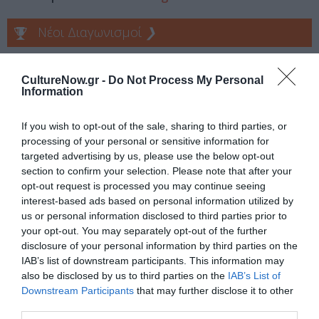
Νέοι Διαγωνισμοί
❯
Tags
CultureNow.gr -
Do Not Process My Personal
Information
ΕΚΔΟΣΕΙΣ ΜΕΤΑΙΧΜΙΟ
ΚΩΣΤΑΣ ΑΚΡΙΒΟΣ
If you wish to opt-out of the sale, sharing to third parties, or
Newsletter
processing of your personal or sensitive information for
targeted advertising by us, please use the below opt-out
Κάθε βδομάδα στο e-mail σας τα τελευταία νέα για
section to confirm your selection. Please note that after your
την Τέχνη και τον Πολιτισμό!
opt-out request is processed you may continue seeing
interest-based ads based on personal information utilized by
us or personal information disclosed to third parties prior to
your opt-out. You may separately opt-out of the further
disclosure of your personal information by third parties on the
IAB’s list of downstream participants. This information may
Ακολουθήστε το Culturenow.gr
also be disclosed by us to third parties on the
IAB’s List of
Downstream Participants
that may further disclose it to other
third parties.