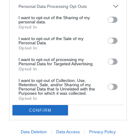
Personal Data Processing Opt Outs
Σχετικά Άρθρα
I want to opt-out of the Sharing of my
personal data.
Opted In
I want to opt-out of the Sale of my
Personal Data.
Opted In
I want to opt-out of processing my
Η μακρά λίστα με
Έκθεση Βιβλίου
Personal Data for Targeted Advertising.
τις υποψηφιότητες
2026 στο Ναύπλιο
Opted In
για το Βραβείο
Booker 2026
I want to opt-out of Collection, Use,
Retention, Sale, and/or Sharing of my
Personal Data that Is Unrelated with the
Purposes for which it was collected.
Opted In
CONFIRM
«Παρεμποδίζοντας
Σπύρος Κακατσάκης
Data Deletion
Data Access
Privacy Policy
την αποστασία,
– Ανακρίνοντας το