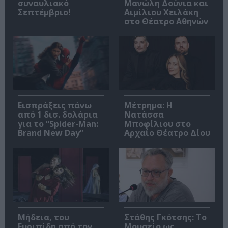
συναυλιακό
Μανώλη Δούνια και
Σεπτέμβριο!
Αιμίλιου Χειλάκη
στο Θέατρο Αθηνών
Εισπράξεις πάνω
Μέτρημα: Η
από 1 δισ. δολάρια
Νατάσσα
για το “Spider-Man:
Μποφίλιου στο
Brand New Day”
Αρχαίο Θέατρο Δίου
Μήδεια, του
Στάθης Γκότσης: Το
Ευριπίδη από τον
Μουσείο ως