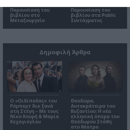
Ιουλιανά 1965»:
Σκοτάδι:
Παρουσίαση του
Παρουσίαση του
βιβλίου στο
βιβλίου στα Public
Μεταξουργείο
Συντάγματος
Δημοφιλή Άρθρα
O «Οιδίποδας» του
Θεοδώρα,
Ρόμπερτ Άικ ξανά
Αυτοκράτειρα του
στη Στέγη – Με τους
Βυζαντίου: Η νέα
Νίκο Κουρή & Μαρία
ελληνική όπερα του
Κεχαγιόγλου
Θεόδωρου Στάθη
στο θέατρο