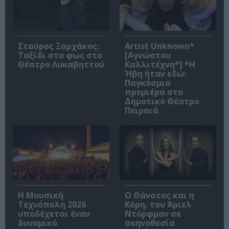
Σταύρος Ξαρχάκος:
Artist Unknown*
Ταξίδι στο φως στο
[Αγνώστου
Θέατρο Λυκαβηττού
Καλλιτέχνη*] *Η
Ήβη ήταν εδώ:
Παγκόσμια
πρεμιέρα στο
Δημοτικό Θέατρο
Πειραιά
Η Μουσική
Ο Θάνατος και η
Τεχνόπολη 2026
Κόρη, του Άριελ
υποδέχεται έναν
Ντόρφμαν σε
δυναμικό
σκηνοθεσία