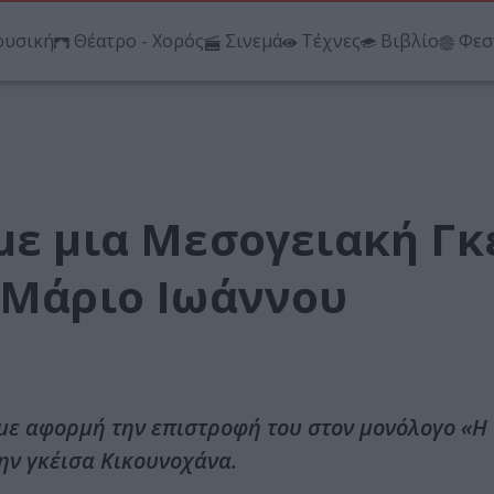
υσική
Θέατρο - Χορός
Σινεμά
Τέχνες
Βιβλίο
Φεσ
με μια Μεσογειακή Γκ
ν Μάριο Ιωάννου
 με αφορμή την επιστροφή του στον μονόλογο «Η 
την γκέισα Κικουνοχάνα.