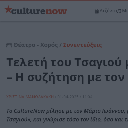
Ατζέντα
Μο
Θέατρο - Χορός /
Συνεντεύξεις
Τελετή του Τσαγιού 
– Η συζήτηση με το
ΧΡΙΣΤΙΝΑ ΜΑΝΩΛΑΚΑΚΗ
/
01-04-2025
/ 11:04
Το CultureNow μίλησε με τον Μάριο Ιωάννου,
Τσαγιού», και γνώρισε τόσο τον ίδιο, όσο και 