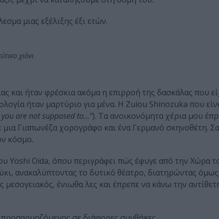
εσμα μιας εξέλιξης έξι ετών.
ύτικο χιόνι
ας και ήταν φρέσκια ακόμα η επιρροή της δασκάλας που εί
ογία ήταν μαρτύριο για μένα. Η Zuiou Shinozuka που είν
o you are not supposed to…”
). Τα ανοικονόμητα χέρια μου έπρ
ε μια Γιαπωνέζα χορογράφο και ένα Γερμανό σκηνοθέτη. Σ
ον κόσμο.
 του Yoshi Oida, όπου περιγράφει πώς έφυγε από την Χώρα τ
ύκι, ανακαλύπτοντας το δυτικό θέατρο, διατηρώντας όμως
 μεσογειακός, ένιωθα λες και έπρεπε να κάνω την αντίθε
 προσαρμοζόμενος σε διάφορες συνθήκες.