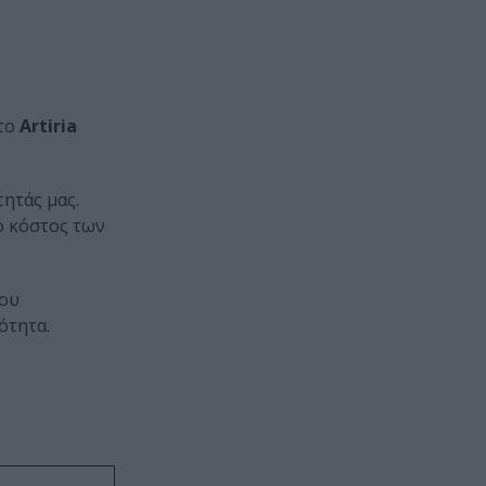
στο
Artiria
τητάς μας.
ό κόστος των
του
ότητα.