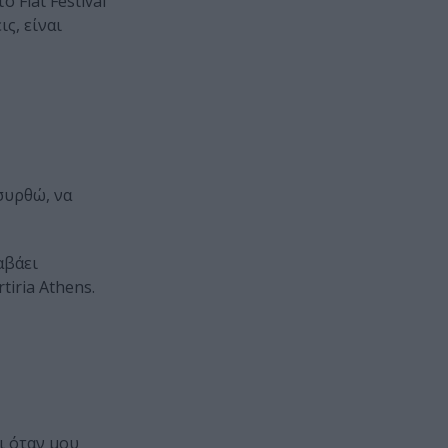
 Fiat Festival
ς, είναι
συρθώ, να
αβάει
iria Athens.
ι όταν μου