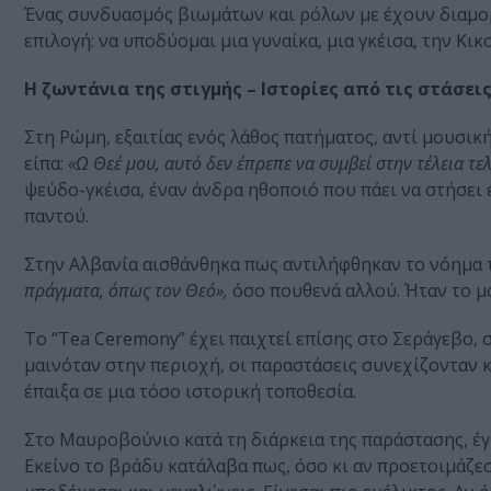
Ένας συνδυασμός βιωμάτων και ρόλων με έχουν διαμορ
επιλογή: να υποδύομαι μια γυναίκα, μια γκέισα, την Κι
Η ζωντάνια της στιγμής – Ιστορίες από τις στάσει
Στη Ρώμη, εξαιτίας ενός λάθος πατήματος, αντί μουσικ
είπα:
«Ω Θεέ μου, αυτό δεν έπρεπε να συμβεί στην τέλεια τελ
ψεύδο-γκέισα, έναν άνδρα ηθοποιό που πάει να στήσει έ
παντού.
Στην Αλβανία αισθάνθηκα πως αντιλήφθηκαν το νόημα
πράγματα, όπως τον Θεό»,
όσο πουθενά αλλού. Ήταν το μ
Το “Tea Ceremony” έχει παιχτεί επίσης στο Σεράγεβο,
μαινόταν στην περιοχή, οι παραστάσεις συνεχίζονταν κ
έπαιξα σε μια τόσο ιστορική τοποθεσία.
Στο Μαυροβούνιο κατά τη διάρκεια της παράστασης, έγι
Εκείνο το βράδυ κατάλαβα πως, όσο κι αν προετοιμάζεσα