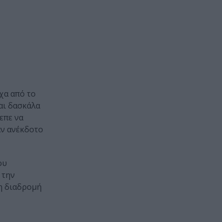
χα από το
αι δασκάλα
επε να
αν ανέκδοτο
ου
 την
τη διαδρομή