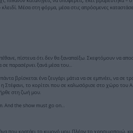
χι, πιθανόν καταλήγεις να υποφέρεις. Εκεί βραβεύτηκα – στο
 κλειδί. Μέσα στη φόρμα, μέσα στις απρόσμενες καταστάσει
 πέθανε, πίστευα ότι δεν θα ξαναπαίξω. Σκεφτόμουν να απο
α σε παρασέρνει ξανά μέσα του…
πάντα βρίσκεται ένα ζευγάρι μάτια να σε εμπνέει, να σε τρ
η Στέφανι, το κορίτσι που σε καλωσόρισε στο χώρο του Art
ήρθε στη ζωή μου.
im. And the show must go on…
άνα που κρατάει το κιμονό μου. Πλέον το χρησιμοποιώ, κα