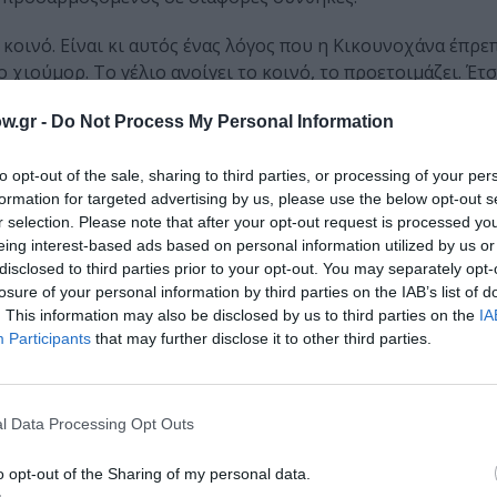
κοινό. Είναι κι αυτός ένας λόγος που η Κικουνοχάνα έπρεπ
χιούμορ. Το γέλιο ανοίγει το κοινό, το προετοιμάζει. Έτσι
τό.
w.gr -
Do Not Process My Personal Information
Τρελού» το οποίο έχω παίξει σε διάφορα καφενεία της Κύπρ
θεατρικής αίθουσας. Χρειάστηκε να απαντήσω στον εαυτό μου
to opt-out of the sale, sharing to third parties, or processing of your per
τύχω; Από τότε ρίζωσε μέσα μου η πεποίθηση πως το θέατρ
formation for targeted advertising by us, please use the below opt-out s
r selection. Please note that after your opt-out request is processed y
υ μπορεί να ακολουθεί τον άλλο για μέρες μετά.
eing interest-based ads based on personal information utilized by us or
disclosed to third parties prior to your opt-out. You may separately opt-
μα χρόνων δουλειάς και αναζήτησης.
losure of your personal information by third parties on the IAB’s list of
. This information may also be disclosed by us to third parties on the
IA
Participants
that may further disclose it to other third parties.
 στην Ιφιγένεια στη χώρα των Ταύρων. Η επαφή μου με τ
υ με συναντάτε αυτή τη στιγμή. Συνειδητή αναπνοή, παύσ
l Data Processing Opt Outs
υ.
άνουν ελάχιστους ρόλους στη ζωή τους. Όπως στο Καμπο
o opt-out of the Sharing of my personal data.