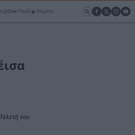
τιβάλ
Παιδί
Θέματα
έισα
Τελετή του