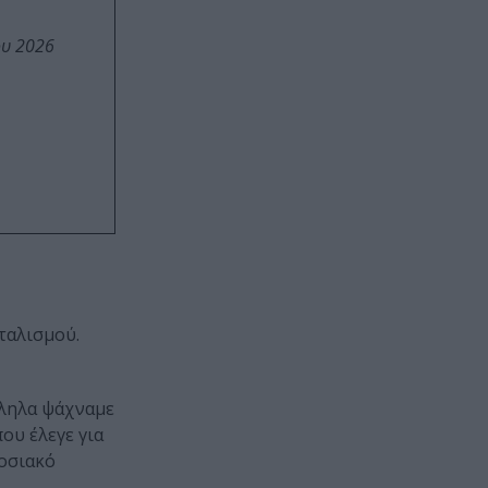
ου 2026
ταλισμού.
λληλα ψάχναμε
που έλεγε για
δοσιακό