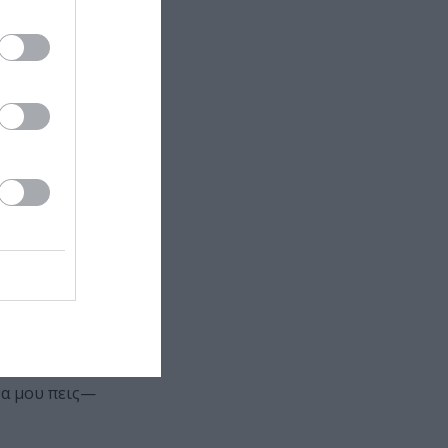
ιο ενός
α εντρυφώ, να
 μυστήριο
ιστο τρόπο…
ισα, σε μια
μια περσόνα.
ίου δεχόταν
ε, όταν ήρθα
θα μου πεις—