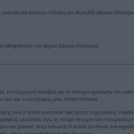
ε σκηνοθεσία Αστέριου Πελτέκη στο Φεστιβάλ Αθηνών Επιδαύρ
ωμά Μοσχόπουλο στο Αρχαίο Θέατρο Επιδαύρου
ία, τη σύγχρονη σκλαβιά και το σκληρό πρόσωπο του καπι
 εγώ και ο σύντροφός μου, Achim Wieland.
σκηνής ενώ ο Αchim κρατούσε αμέτρητες σημειώσεις. Παρά
ογραφίες, μουσικές. Εγώ ας πούμε πέτυχα ένα ντοκιμαντέρ 
χών του χρόνου
” στην Ιαπωνία. Ο Achim εντόπισε ένα παρα
αζλ, μέχρι να καταλήξουμε στη δομή του.