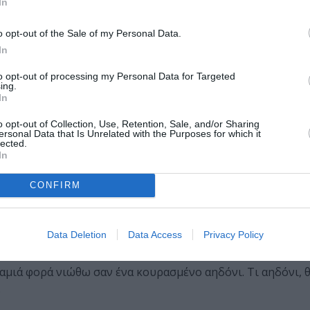
 πορεία. Κι όμως, αυτό ακριβώς κάνω κι εγώ. Το «Ημερολόγ
In
ναι έξι χρόνια στη ζωή μου. Έχω αυτή την τάση να μένω, ν
o opt-out of the Sale of my Personal Data.
In
ματα έρχονται από πηγές που δεν κατανοούμε απόλυτα. Ένα
to opt-out of processing my Personal Data for Targeted
ing.
In
 για την ιαπωνική κουλτούρα. Με μαγνήτιζε με απροσδιόρ
o opt-out of Collection, Use, Retention, Sale, and/or Sharing
ακό, και όμως, είναι βαθιά ερωτικό.
ersonal Data that Is Unrelated with the Purposes for which it
lected.
In
s, στην ταινία “M. Butterfly” που αυτοκτονεί ντυμένος γκέ
νεται γκέισα. Ο άνδρας που χάνει τον εαυτό του μέσα σε 
CONFIRM
ταν ξένη σε μένα. Ήμουν εκείνος που στην αυλή του σχολε
ικό μου τίμημα ως ευγενικός, ομοφυλόφιλος μαθητής. Οπότ
Data Deletion
Data Access
Privacy Policy
καμιά φορά νιώθω σαν ένα κουρασμένο αηδόνι. Τι αηδόνι, 
.