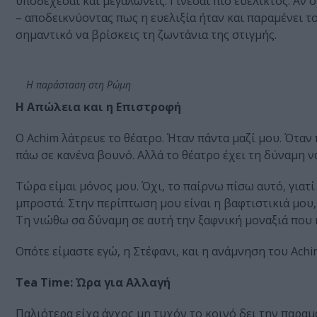
υποδέχεσαι και μεγαλώνεις. Γίνεσαι πιο ευέλικτος. Αν ό
– αποδεικνύοντας πως η ευελιξία ήταν και παραμένει το
σημαντικό να βρίσκεις τη ζωντάνια της στιγμής.
Η παράσταση στη Ρώμη
Η Απώλεια και η Επιστροφή
Ο Achim λάτρευε το θέατρο. Ήταν πάντα μαζί μου. Όταν
πάω σε κανένα βουνό. Αλλά το θέατρο έχει τη δύναμη ν
Τώρα είμαι μόνος μου. Όχι, το παίρνω πίσω αυτό, γιατί 
μπροστά. Στην περίπτωση μου είναι η βαφτιστικιά μου, 
Τη νιώθω σα δύναμη σε αυτή την ξαφνική μοναξιά που 
Οπότε είμαστε εγώ, η Στέφανι, και η ανάμνηση του Ach
Tea Time: Ώρα για Αλλαγή
Παλιότερα είχα άγχος μη τυχόν το κοινό δει την παραμ