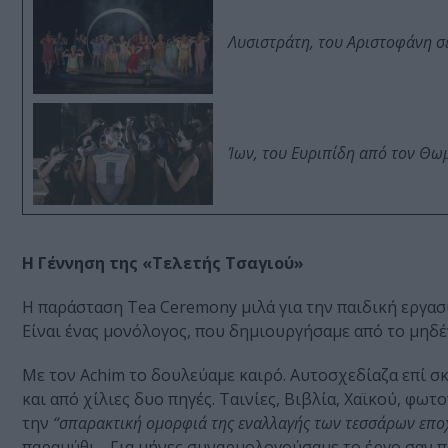
Λυσιστράτη, του Αριστοφάνη σ
Ίων, του Ευριπίδη από τον Θ
Η Γέννηση της «Τελετής Τσαγιού»
Η παράσταση Tea Ceremony μιλά για την παιδική εργασ
Είναι ένας μονόλογος, που δημιουργήσαμε από το μηδέν
Με τον Achim το δουλεύαμε καιρό. Αυτοσχεδίαζα επί 
και από χίλιες δυο πηγές. Ταινίες, Βιβλία, Χαϊκού, φωτ
την
“σπαρακτική ομορφιά της εναλλαγής των τεσσάρων επο
παραμύθι…
Για μήνες συναρμολογούσαμε το έργο σαν π