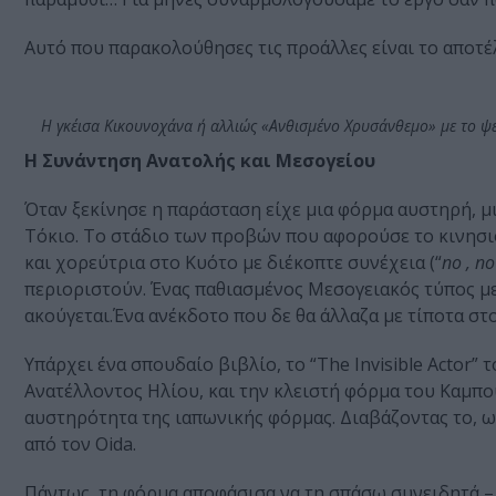
Αυτό που παρακολούθησες τις προάλλες είναι το αποτέλ
Η γκέισα Κικουνοχάνα ή αλλιώς «Ανθισμένο Χρυσάνθεμο» με το ψε
Η Συνάντηση Ανατολής και Μεσογείου
Όταν ξεκίνησε η παράσταση είχε μια φόρμα αυστηρή, μι
Τόκιο.
Το στάδιο των προβών που αφορούσε το κινησιολ
και χορεύτρια στο Κυότο με διέκοπτε συνέχεια (“
no , n
περιοριστούν. Ένας παθιασμένος Μεσογειακός τύπος μ
ακούγεται.Ένα ανέκδοτο που δε θα άλλαζα με τίποτα στ
Υπάρχει ένα σπουδαίο βιβλίο, το “The Invisible Actor”
Ανατέλλοντος Ηλίου, και την κλειστή φόρμα του Καμπο
αυστηρότητα της ιαπωνικής φόρμας. Διαβάζοντας το, ως
από τον Oida.
Πάντως, τη φόρμα αποφάσισα να τη σπάσω συνειδητά –