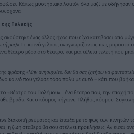
φώσει. Κάπως μυστηριακά λοιπόν όλα μαζί με οδήγησαν σ
κουνοχάνα.
ς της Τελετής
ής ακούστηκε ένας άλλος ήχος που είχα κατεβάσει από μύγ
ετή μας!»
Το κοινό γέλασε, αναγνωρίζοντας πως μπροστά το
να θέατρο μέσα στο θέατρο, και μια τέλεια τελετή που μπά
 της φράσης
«Μην ανησυχείτε, δεν θα σας ζητήσω να φανταστε
όνο κοινό που γέλασε τόσο πολύ με αυτό – κάτι που βρήκα
 στο «Θέατρο του Πολέμου»… ένα θέατρο που, την εποχή π
άθε βράδυ. Και ο κόσμος πήγαινε. Πλήθος κόσμου. Συγκινη
νε διακοπή ρεύματος και έπαιξα με το φως των κινητών τ
ι, η ζωή σταθερά θα σου στέλνει προκλήσεις. Αν είσαι ανο