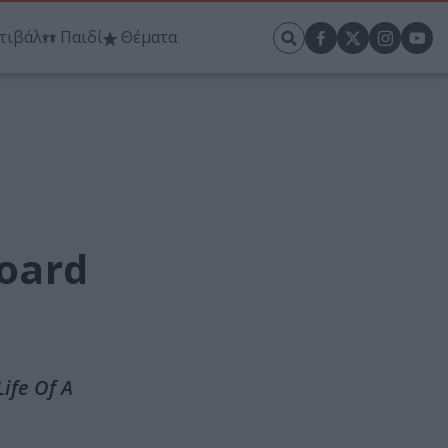
τιβάλ
Παιδί
Θέματα
board
ife Of A