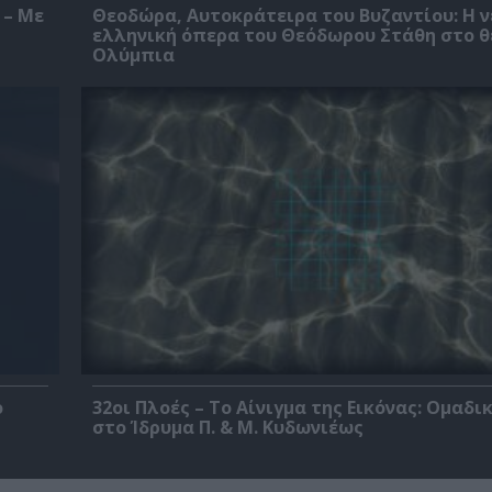
 – Με
Θεοδώρα, Αυτοκράτειρα του Βυζαντίου: Η ν
ελληνική όπερα του Θεόδωρου Στάθη στο 
Ολύμπια
ο
32οι Πλοές – Το Αίνιγμα της Εικόνας: Ομαδι
στο Ίδρυμα Π. & Μ. Κυδωνιέως