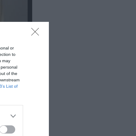
υναυλίες
sonal or
ection to
ou may
 personal
out of the
 downstream
B’s List of