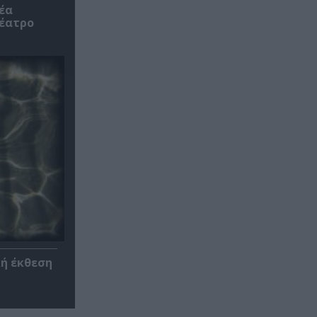
έα
θέατρο
κή έκθεση