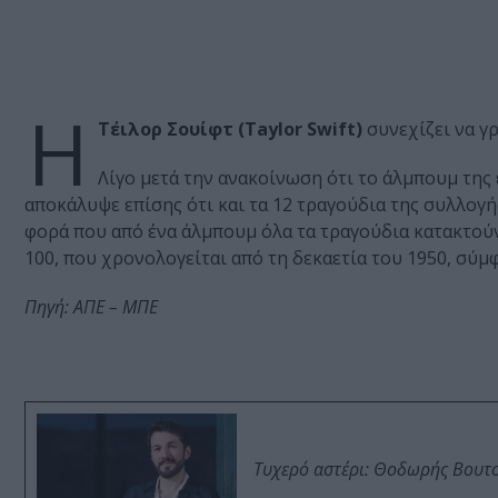
Η
Τέιλορ Σουίφτ (Taylor Swift)
συνεχίζει να γρ
Λίγο μετά την ανακοίνωση ότι το άλμπουμ τη
αποκάλυψε επίσης ότι και τα 12 τραγούδια της συλλογής
φορά που από ένα άλμπουμ όλα τα τραγούδια κατακτούν 
100, που χρονολογείται από τη δεκαετία του 1950, σύμφ
Πηγή: ΑΠΕ – ΜΠΕ
Τυχερό αστέρι: Θοδωρής Βουτσι