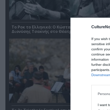
Το Ροκ το Ελληνικό: Ο Κώστας Τουρνάς και ο
CultureNo
Διονύσης Τσακνής στο Θέατρο Άλσος ΔΕΗ
If you wish 
sensitive in
confirm you
continue se
information 
further disc
participants
Downstream 
Persona
I want t