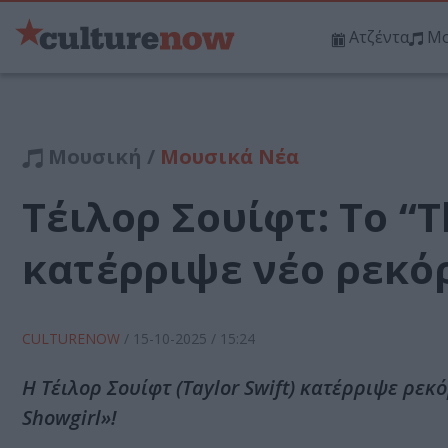
Ατζέντα
Μο
Μουσική /
Μουσικά Νέα
Τέιλορ Σουίφτ: Το “T
κατέρριψε νέο ρεκόρ
CULTURENOW
/
15-10-2025
/ 15:24
Η Τέιλορ Σουίφτ (Taylor Swift) κατέρριψε ρεκό
Showgirl»!