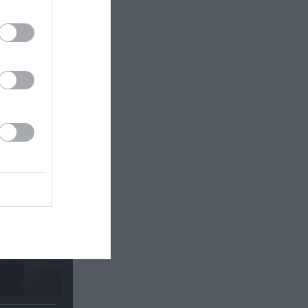
ε: Η
ρκο 2026