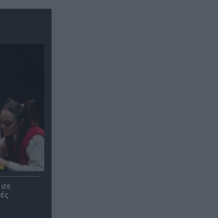
 σε
ές