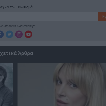
νη και τον Πολιτισμό!
λουθήστε το Culturenow.gr
χετικά Άρθρα