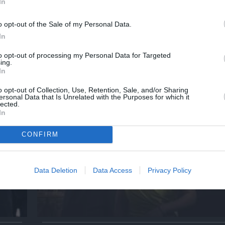
ες
Στα τραγούδια μας χωράνε όλα όσα αγαπάμ
In
Φωτεινή Βελεσιώτου στο Φεστιβάλ στο Πά
o opt-out of the Sale of my Personal Data.
In
to opt-out of processing my Personal Data for Targeted
ημοφιλή Άρθρα
ing.
In
o opt-out of Collection, Use, Retention, Sale, and/or Sharing
ersonal Data that Is Unrelated with the Purposes for which it
lected.
In
CONFIRM
Data Deletion
Data Access
Privacy Policy