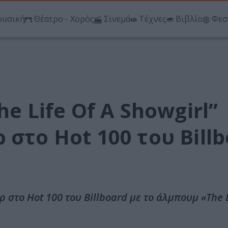
υσική
Θέατρο - Χορός
Σινεμά
Τέχνες
Βιβλίο
Φεσ
he Life Of A Showgirl”
 στο Hot 100 του Bill
ρ στο Hot 100 του Billboard με το άλμπουμ «The L