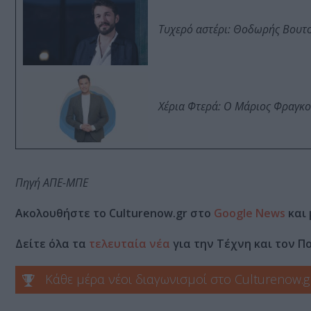
Τυχερό αστέρι: Θοδωρής Βουτσι
Χέρια Φτερά: Ο Μάριος Φραγκο
Πηγή ΑΠΕ-ΜΠΕ
Ακολουθήστε το Culturenow.gr στο
Google News
και 
Δείτε όλα τα
τελευταία νέα
για την Τέχνη και τον Π
Κάθε μέρα νέοι διαγωνισμοί στο Culturenow.g