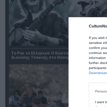
CultureNo
If you wish 
sensitive in
confirm you
Το Ροκ το Ελληνικό: Ο Κώστας Τουρνάς και ο
continue se
Διονύσης Τσακνής στο Θέατρο Άλσος ΔΕΗ
information 
further disc
participants
Downstream 
Persona
I want t