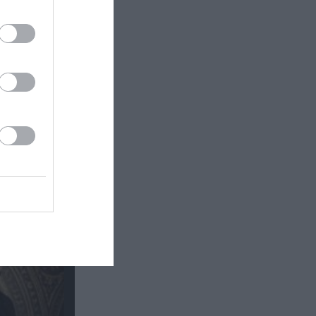
ε: Η
ρκο 2026