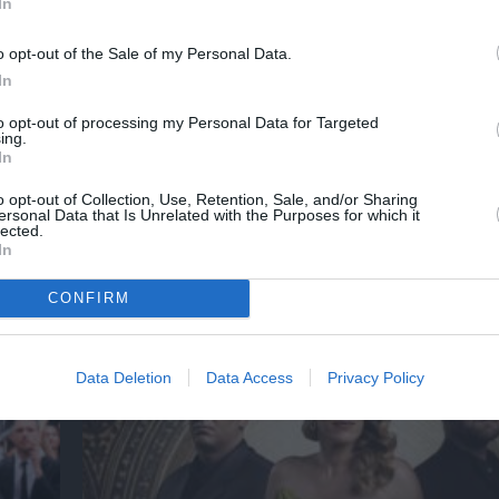
In
o opt-out of the Sale of my Personal Data.
In
to opt-out of processing my Personal Data for Targeted
ες
Στα τραγούδια μας χωράνε όλα όσα αγαπάμ
ing.
Φωτεινή Βελεσιώτου στο Φεστιβάλ στο Πά
In
o opt-out of Collection, Use, Retention, Sale, and/or Sharing
ersonal Data that Is Unrelated with the Purposes for which it
lected.
In
ημοφιλή Άρθρα
CONFIRM
Data Deletion
Data Access
Privacy Policy