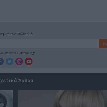
νη και τον Πολιτισμό!
λουθήστε το Culturenow.gr
χετικά Άρθρα