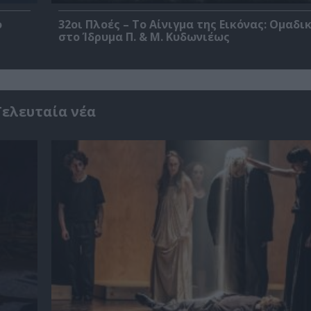
ο
32οι Πλοές – Το Αίνιγμα της Εικόνας: Ομαδι
στο Ίδρυμα Π. & Μ. Κυδωνιέως
Τελευταία νέα