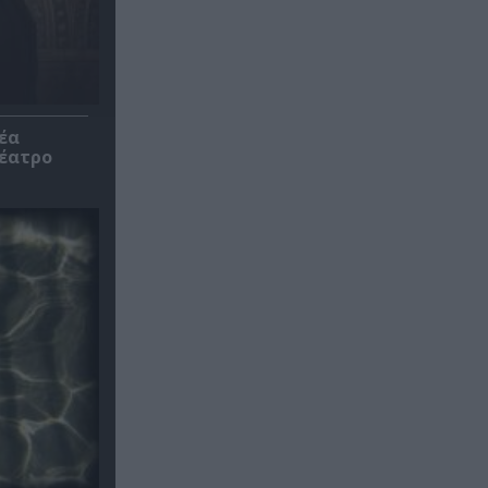
έα
θέατρο