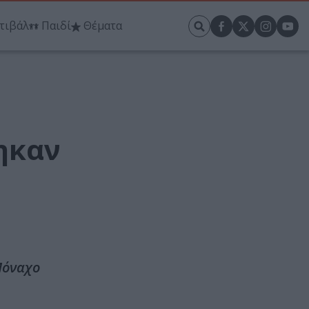
τιβάλ
Παιδί
Θέματα
ηκαν
Μόναχο