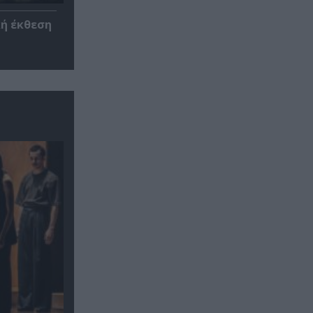
κή έκθεση