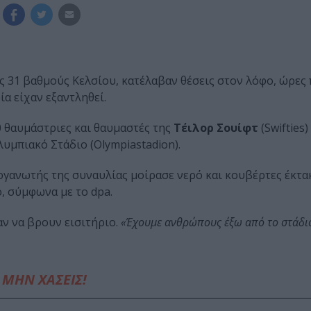
υς 31 βαθμούς Κελσίου, κατέλαβαν θέσεις στον λόφο, ώρες 
ία είχαν εξαντληθεί.
0 θαυμάστριες και θαυμαστές της
Τέιλορ Σουίφτ
(Swifties)
υμπιακό Στάδιο (Olympiastadion).
ργανωτής της συναυλίας μοίρασε νερό και κουβέρτες έκτα
, σύμφωνα με το dpa.
ν να βρουν εισιτήριο.
«Έχουμε ανθρώπους έξω από το στάδιο
ΜΗΝ ΧΑΣΕΙΣ!