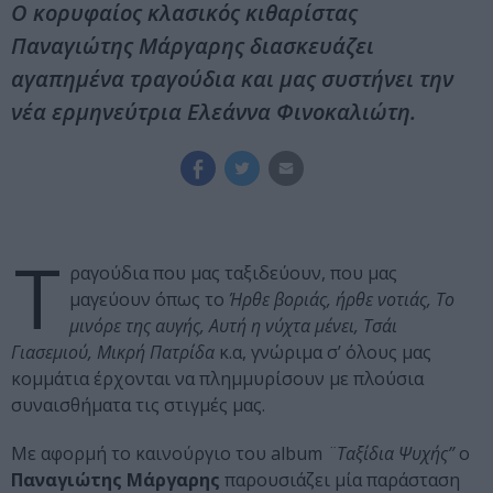
Ο κορυφαίος κλασικός κιθαρίστας
Παναγιώτης Μάργαρης διασκευάζει
αγαπημένα τραγούδια και μας συστήνει την
νέα ερμηνεύτρια Ελεάννα Φινοκαλιώτη.
Τ
ραγούδια που μας ταξιδεύουν, που μας
μαγεύουν όπως το
Ήρθε βοριάς, ήρθε νοτιάς, Το
μινόρε της αυγής, Αυτή η νύχτα μένει, Τσάι
Γιασεμιού, Μικρή Πατρίδα
κ.α, γνώριμα σ’ όλους μας
κομμάτια έρχονται να πλημμυρίσουν με πλούσια
συναισθήματα τις στιγμές μας.
Με αφορμή το καινούργιο του album
¨Ταξίδια Ψυχής”
ο
Παναγιώτης Μάργαρης
παρουσιάζει μία παράσταση