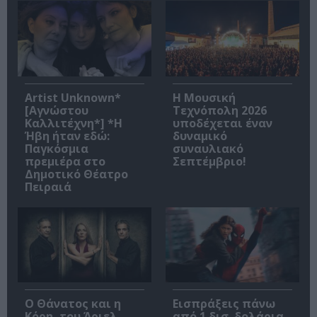
Artist Unknown*
Η Μουσική
[Αγνώστου
Τεχνόπολη 2026
Καλλιτέχνη*] *Η
υποδέχεται έναν
Ήβη ήταν εδώ:
δυναμικό
Παγκόσμια
συναυλιακό
πρεμιέρα στο
Σεπτέμβριο!
Δημοτικό Θέατρο
Πειραιά
Ο Θάνατος και η
Εισπράξεις πάνω
Κόρη, του Άριελ
από 1 δισ. δολάρια