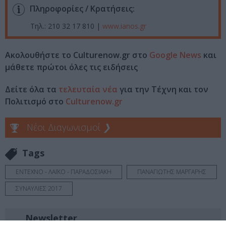
Πληροφορίες / Κρατήσεις:
Τηλ.: 210 32 17 810 |
www.ianos.gr
Ακολουθήστε το Culturenow.gr στο
Google News
και
μάθετε πρώτοι όλες τις ειδήσεις
Δείτε όλα τα
τελευταία νέα
για την Τέχνη και τον
Πολιτισμό στο
Culturenow.gr
Νέοι Διαγωνισμοί
❯
Tags
ΕΝΤΕΧΝΟ - ΛΑΪΚΟ - ΠΑΡΑΔΟΣΙΑΚΗ
ΠΑΝΑΓΙΩΤΗΣ ΜΑΡΓΑΡΗΣ
ΣΥΝΑΥΛΙΕΣ 2017
Newsletter