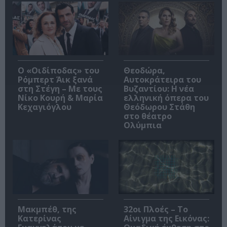
O «Οιδίποδας» του
Θεοδώρα,
Ρόμπερτ Άικ ξανά
Αυτοκράτειρα του
στη Στέγη – Με τους
Βυζαντίου: Η νέα
Νίκο Κουρή & Μαρία
ελληνική όπερα του
Κεχαγιόγλου
Θεόδωρου Στάθη
στο θέατρο
Ολύμπια
Μακμπέθ, της
32οι Πλοές – Το
Κατερίνας
Αίνιγμα της Εικόνας: