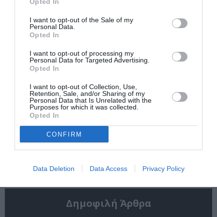
Σταύρος Ξαρχάκος:
Η Μουσική
Opted In
Ταξίδι στο φως στο
Τεχνόπολη 2026
Θέατρο Λυκαβηττού
υποδέχεται έναν
I want to opt-out of the Sale of my
δυναμικό
Personal Data.
συναυλιακό
Opted In
Σεπτέμβριο!
I want to opt-out of processing my
Personal Data for Targeted Advertising.
Opted In
I want to opt-out of Collection, Use,
Retention, Sale, and/or Sharing of my
Personal Data that Is Unrelated with the
Purposes for which it was collected.
Opted In
Μέτρημα: Η
K-POP Fever και στη
Νατάσσα
Μονή Λαζαριστών!
CONFIRM
Μποφίλιου στο
Αρχαίο Θέατρο Δίου
Data Deletion
Data Access
Privacy Policy
Δημοφιλή Άρθρα