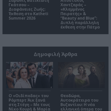
Σαρωνίς Βατικιώτη
Απόστολος
Γκάτσου –
Χαντζαράς –
Διαφάνειες Ζωής:
«Κλεμμένος
Έκθεση στο Katheti
Πειρατής» &
Summer 2026
“Beauty and Blue”:
Διπλή παράλληλη
έκθεση στην Πάτμο
Δημοφιλή Άρθρα
O «Οιδίποδας» του
Θεοδώρα,
Ρόμπερτ Άικ ξανά
Αυτοκράτειρα του
στη Στέγη – Με τους
Βυζαντίου: Η νέα
Νίκο Κουρή & Μαρία
ελληνική όπερα του