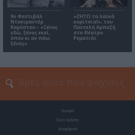
9ο Φεστιβάλ
«ΖΗΤΩ τα λαϊκά
Ντοκιμαντέρ
κορίτσια!», του
Καρύστου – «Ξένος
Παντελή Αμπαζή
εδώ, ξένος εκεί,
στο Θέατρο
όπου κι αν πάω
Ρεματιάς
ξένος»
Προφίλ
Οροι Χρήσης
Διαφήμιση