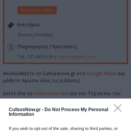
Blank Wall Gallery
Eισιτήρια:
Είσοδος Ελεύθερη
Πληροφορίες / Κρατήσεις:
Τηλ.: 211.4052.138 |
blankwallgallery.com
Ακολουθήστε το Culturenow.gr στο
Google News
και
μάθετε πρώτοι όλες τις ειδήσεις
Δείτε όλα τα
τελευταία νέα
για την Τέχνη και τον
Πολιτισμό στο
Culturenow.gr
CultureNow.gr -
Do Not Process My Personal
Information
Νέοι Διαγωνισμοί
❯
If you wish to opt-out of the sale, sharing to third parties, or
Tags