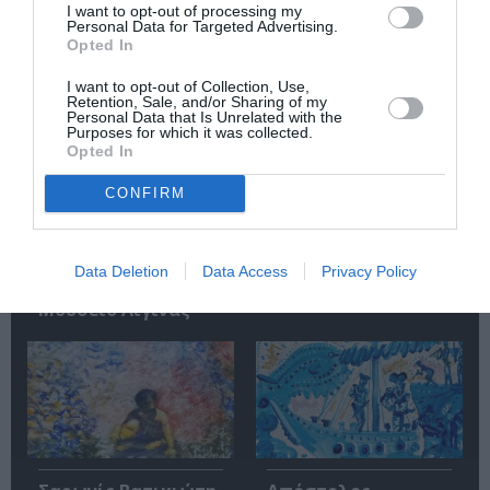
Σχετικά Άρθρα
I want to opt-out of processing my
Personal Data for Targeted Advertising.
Opted In
I want to opt-out of Collection, Use,
Retention, Sale, and/or Sharing of my
Personal Data that Is Unrelated with the
Purposes for which it was collected.
Opted In
«Απομακρυσμένα
Η Ελλάδα μέσα από
CONFIRM
Βουνά και Ποτάμια:
τον φακό του
Πνευματική
Νικόλαου Τομπάζη:
Πατρίδα»:
Έκθεση στο
Περιοδική έκθεση
Μουσείο Πάνου &
Data Deletion
Data Access
Privacy Policy
στο Διαχρονικό
Ηλία Ηλιόπουλου
Μουσείο Αίγινας