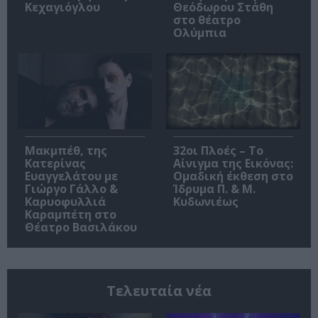
Κεχαγιόγλου
Θεόδωρου Στάθη
στο θέατρο
Ολύμπια
Μακμπέθ, της
32οι Πλοές – Το
Κατερίνας
Αίνιγμα της Εικόνας:
Ευαγγελάτου με
Ομαδική έκθεση στο
Γιώργο Γάλλο &
Ίδρυμα Π. & Μ.
Καρυοφυλλιά
Κυδωνιέως
Καραμπέτη στο
Θέατρο Βασιλάκου
Τελευταία νέα