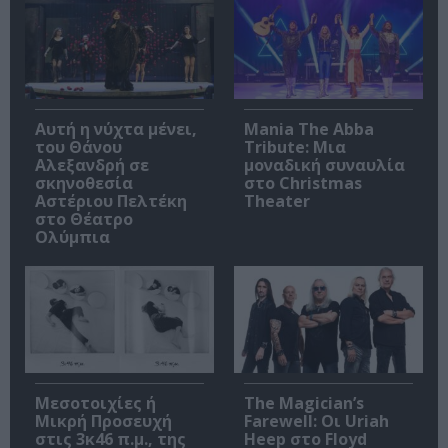
Αυτή η νύχτα μένει,
Mania The Abba
του Θάνου
Tribute: Μια
Αλεξανδρή σε
μοναδική συναυλία
σκηνοθεσία
στο Christmas
Αστέριου Πελτέκη
Theater
στο Θέατρο
Ολύμπια
Μεσοτοιχίες ή
The Magician’s
Μικρή Προσευχή
Farewell: Οι Uriah
στις 3κ46 π.μ., της
Heep στο Floyd