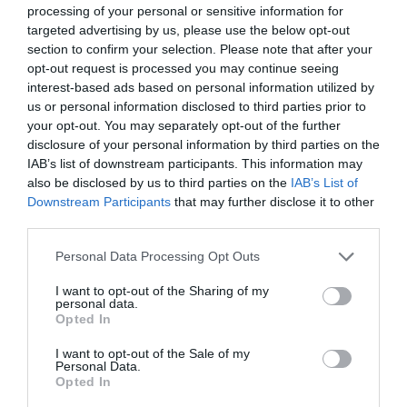
processing of your personal or sensitive information for
targeted advertising by us, please use the below opt-out
ΓΚΑΛΕΡΙ ΤΕΧΝΗΣ - ΑΙΘΟΥΣΕΣ ΤΕΧΝΗΣ
section to confirm your selection. Please note that after your
ΔΩΡΕΑΝ ΕΚΔΗΛΩΣΕΙΣ
ΕΙΚΑΣΤΙΚΕΣ ΕΚΘΕΣΕΙΣ
opt-out request is processed you may continue seeing
interest-based ads based on personal information utilized by
ΦΩΤΟΓΡΑΦΙΑ
us or personal information disclosed to third parties prior to
your opt-out. You may separately opt-out of the further
Newsletter
disclosure of your personal information by third parties on the
IAB’s list of downstream participants. This information may
Κάθε βδομάδα στο e-mail σας τα τελευταία νέα για
also be disclosed by us to third parties on the
IAB’s List of
την Τέχνη και τον Πολιτισμό!
Downstream Participants
that may further disclose it to other
third parties.
Personal Data Processing Opt Outs
I want to opt-out of the Sharing of my
personal data.
Ακολουθήστε το Culturenow.gr
Opted In
I want to opt-out of the Sale of my
Personal Data.
Opted In