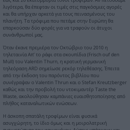
έως και 20 εκατομμύρια τόνοι τροφίμων. Αν πετούσαμε
λιγότερα, θα έπεφταν οι τιμές στις παγκόσμιες αγορές
και θα υπήρχαν αρκετά για τους πεινασμένους του
πλανήτη. Τα τρόφιμα που πετάμε στην Ευρώπη θα
επαρκούσαν δύο φορές για να τραφούν οι άτυχοι
συνάνθρωποί μας.
Όταν έκανε πρεμιέρα τον Οκτώβριο του 2010 η
τηλεταινία Απ’ το ράφι στα σκουπίδια (Frisch ouf den
Müll) του Valentin Thurn, η κρατική γερμανική
τηλεόραση ARD σημείωσε ρεκόρ τηλεθέασης. Έπειτα
από την έκδοση του παρόντος βιβλίου που
συνέγραψαν ο Valentin Thrun και ο Stefan Kreutzberger
καθώς και την προβολή του ντοκιμαντέρ Taste the
Waste, ακολούθησαν καμπάνιες ευαισθητοποίησης από
πλήθος καταναλωτικών ενώσεων.
Η άσκοπη σπατάλη τροφίμων είναι φυσικά
ασυγχώρητη, το ίδιο όμως και η μοιρολατρική