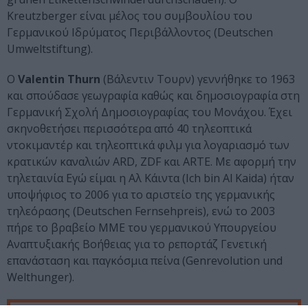
Kreutzberger είναι μέλος του συμβουλίου του
Γερμανικού Ιδρύματος Περιβάλλοντος (Deutschen
Umweltstiftung).
O
Valentin
Thurn
(Βάλεντιν Τουρν) γεννήθηκε το 1963
και σπούδασε γεωγραφία καθώς και δημοσιογραφία στη
Γερμανική Σχολή Δημοσιογραφίας του Μονάχου. Έχει
σκηνοθετήσει περισσότερα από 40 τηλεοπτικά
ντοκιμαντέρ και τηλεοπτικά φιλμ για λογαριασμό των
κρατικών καναλιών ARD, ZDF και ARTE. Με αφορμή την
τηλεταινία Εγώ είμαι η Αλ Κάιντα (Ich bin Al Kaida) ήταν
υποψήφιος το 2006 για το αριστείο της γερμανικής
τηλεόρασης (Deutschen Fernsehpreis), ενώ το 2003
πήρε το βραβείο ΜΜΕ του γερμανικού Υπουργείου
Αναπτυξιακής Βοήθειας για το ρεπορτάζ Γενετική
επανάσταση και παγκόσμια πείνα (Genrevolution und
Welthunger).