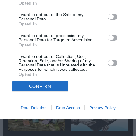
Opted In
Κάθε βδομάδα στο e-mail σας τα τελευταία νέα για
την Τέχνη και τον Πολιτισμό!
I want to opt-out of the Sale of my
Personal Data.
Opted In
I want to opt-out of processing my
Personal Data for Targeted Advertising.
Opted In
Ακολουθήστε το Culturenow.gr
I want to opt-out of Collection, Use,
Retention, Sale, and/or Sharing of my
Personal Data that Is Unrelated with the
Purposes for which it was collected.
Opted In
CONFIRM
Σχετικά Άρθρα
Data Deletion
Data Access
Privacy Policy