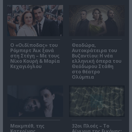
O «Οιδίποδας» του
Θεοδώρα,
Ρόμπερτ Άικ ξανά
Αυτοκράτειρα του
στη Στέγη – Με τους
Βυζαντίου: Η νέα
Νίκο Κουρή & Μαρία
ελληνική όπερα του
Κεχαγιόγλου
Θεόδωρου Στάθη
στο θέατρο
Ολύμπια
Μακμπέθ, της
32οι Πλοές – Το
Κατερίνας
Αίνιγμα της Εικόνας: