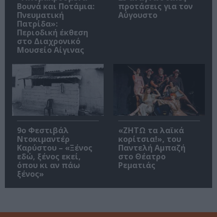
Βουνά και Ποτάμια:
προτάσεις για τον
Πνευματική
Αύγουστο
Πατρίδα»:
Περιοδική έκθεση
στο Διαχρονικό
Μουσείο Αίγινας
9ο Φεστιβάλ
«ΖΗΤΩ τα λαϊκά
Ντοκιμαντέρ
κορίτσια!», του
Καρύστου – «Ξένος
Παντελή Αμπαζή
εδώ, ξένος εκεί,
στο Θέατρο
όπου κι αν πάω
Ρεματιάς
ξένος»