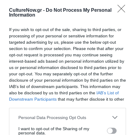
Ταυτότητα
CultureNow.gr -
Do Not Process My Personal
Information
Πληροφορίες έκδοσης:
978-960-04-4456-8, σελ. 328, τιμή:
18.00 €, Μάιος 2014
If you wish to opt-out of the sale, sharing to third parties, or
processing of your personal or sensitive information for
targeted advertising by us, please use the below opt-out
Ακολουθήστε το Culturenow.gr στο
Google News
και
section to confirm your selection. Please note that after your
μάθετε πρώτοι όλες τις ειδήσεις
opt-out request is processed you may continue seeing
interest-based ads based on personal information utilized by
Δείτε όλα τα
τελευταία νέα
για την Τέχνη και τον
us or personal information disclosed to third parties prior to
Πολιτισμό στο
Culturenow.gr
your opt-out. You may separately opt-out of the further
disclosure of your personal information by third parties on the
IAB’s list of downstream participants. This information may
Νέοι Διαγωνισμοί
❯
also be disclosed by us to third parties on the
IAB’s List of
Downstream Participants
that may further disclose it to other
Tags
third parties.
ΔΟΚΙΜΙΑ - ΜΕΛΕΤΕΣ
ΕΚΔΟΣΕΙΣ ΚΕΔΡΟΣ
Personal Data Processing Opt Outs
I want to opt-out of the Sharing of my
personal data.
Newsletter