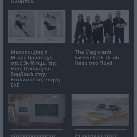
Ολύμπια
Μεσοτοιχίες ή
The Magician’s
Μικρή Προσευχή
Farewell: Οι Uriah
στις 3κ46 π.μ., της
Heep στο Floyd
Εύας Οικονόμου –
Βαμβακά στην
Εναλλακτική Σκηνή
ΕΛΣ
«Απομακρυσμένα
25 αναγνωστικές