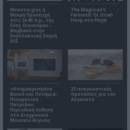
Μεσοτοιχίες ή
The Magician’s
Μικρή Προσευχή
Farewell: Οι Uriah
στις 3κ46 π.μ., της
Heep στο Floyd
Εύας Οικονόμου –
Βαμβακά στην
Εναλλακτική Σκηνή
ΕΛΣ
«Απομακρυσμένα
25 αναγνωστικές
Βουνά και Ποτάμια:
προτάσεις για τον
Πνευματική
Αύγουστο
Πατρίδα»:
Περιοδική έκθεση
στο Διαχρονικό
Μουσείο Αίγινας