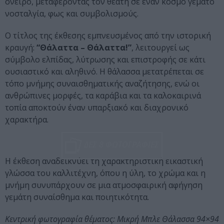
όνειρο, μεταφέροντας τον θεατή σε έναν κόσμο γεμάτο
νοσταλγία, φως και συμβολισμούς.
Ο τίτλος της έκθεσης εμπνευσμένος από την ιστορική
κραυγή:
“Θάλαττα – Θάλαττα!”
, λειτουργεί ως
σύμβολο ελπίδας, λύτρωσης και επιστροφής σε κάτι
ουσιαστικό και αληθινό. Η θάλασσα μετατρέπεται σε
τόπο μνήμης συναισθηματικής αναζήτησης, ενώ οι
ανθρώπινες μορφές, τα καράβια και τα καλοκαιρινά
τοπία αποκτούν έναν υπαρξιακό και διαχρονικό
χαρακτήρα.
ΔΕΣ 8 ΦΩΤΟΓΡΑΦΙΕΣ
Η έκθεση αναδεικνύει τη χαρακτηριστική εικαστική
γλώσσα του καλλιτέχνη, όπου η ύλη, το χρώμα και η
μνήμη συνυπάρχουν σε μια ατμοσφαιρική αφήγηση
γεμάτη συναίσθημα και ποιητικότητα.
Κεντρική φωτογραφία θέματος: Μικρή Μπλε Θάλασσα 94×94