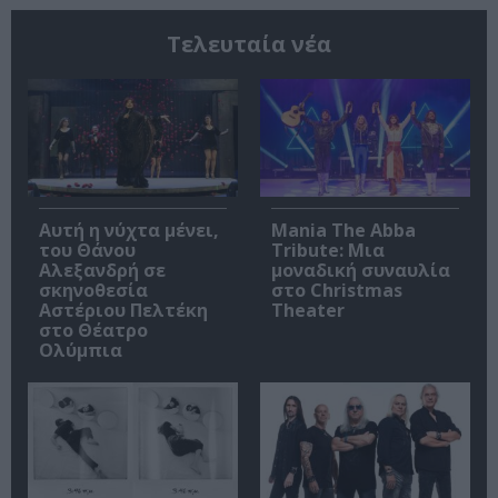
Τελευταία νέα
Αυτή η νύχτα μένει,
Mania The Abba
του Θάνου
Tribute: Μια
Αλεξανδρή σε
μοναδική συναυλία
σκηνοθεσία
στο Christmas
Αστέριου Πελτέκη
Theater
στο Θέατρο
Ολύμπια