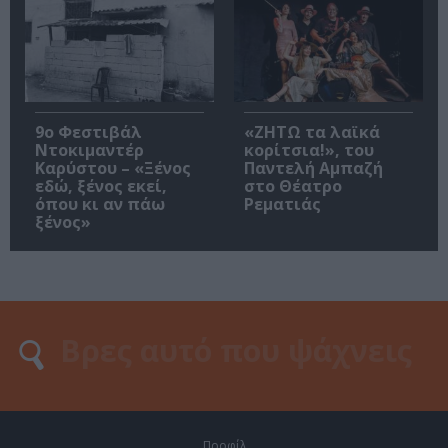
9ο Φεστιβάλ
«ΖΗΤΩ τα λαϊκά
Ντοκιμαντέρ
κορίτσια!», του
Καρύστου – «Ξένος
Παντελή Αμπαζή
εδώ, ξένος εκεί,
στο Θέατρο
όπου κι αν πάω
Ρεματιάς
ξένος»
Προφίλ