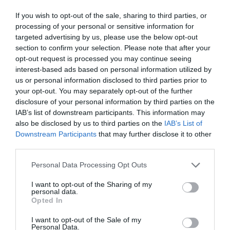
Νέοι Διαγωνισμοί
❯
If you wish to opt-out of the sale, sharing to third parties, or
processing of your personal or sensitive information for
Tags
targeted advertising by us, please use the below opt-out
section to confirm your selection. Please note that after your
ΓΚΑΛΕΡΙ ΤΕΧΝΗΣ - ΑΙΘΟΥΣΕΣ ΤΕΧΝΗΣ
opt-out request is processed you may continue seeing
interest-based ads based on personal information utilized by
ΔΩΡΕΑΝ ΕΚΔΗΛΩΣΕΙΣ
ΕΙΚΑΣΤΙΚΕΣ ΕΚΘΕΣΕΙΣ
us or personal information disclosed to third parties prior to
your opt-out. You may separately opt-out of the further
ΕΚΘΕΣΗ ΖΩΓΡΑΦΙΚΗΣ
ΖΩΓΡΑΦΙΚΗ
ΖΩΓΡΑΦΟΣ
disclosure of your personal information by third parties on the
IAB’s list of downstream participants. This information may
Newsletter
also be disclosed by us to third parties on the
IAB’s List of
Downstream Participants
that may further disclose it to other
Κάθε βδομάδα στο e-mail σας τα τελευταία νέα για
third parties.
την Τέχνη και τον Πολιτισμό!
Personal Data Processing Opt Outs
I want to opt-out of the Sharing of my
personal data.
Opted In
Ακολουθήστε το Culturenow.gr
I want to opt-out of the Sale of my
Personal Data.