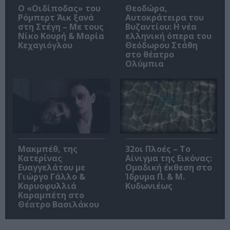
O «Οιδίποδας» του
Θεοδώρα,
Ρόμπερτ Άικ ξανά
Αυτοκράτειρα του
στη Στέγη – Με τους
Βυζαντίου: Η νέα
Νίκο Κουρή & Μαρία
ελληνική όπερα του
Κεχαγιόγλου
Θεόδωρου Στάθη
στο θέατρο
Ολύμπια
Μακμπέθ, της
32οι Πλοές – Το
Κατερίνας
Αίνιγμα της Εικόνας:
Ευαγγελάτου με
Ομαδική έκθεση στο
Γιώργο Γάλλο &
Ίδρυμα Π. & Μ.
Καρυοφυλλιά
Κυδωνιέως
Καραμπέτη στο
Θέατρο Βασιλάκου