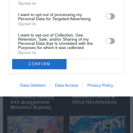
Opted In
I want to opt-out of processing my
Personal Data for Targeted Advertising.
Opted In
Σχετικά Άρθρα
I want to opt-out of Collection, Use,
Retention, Sale, and/or Sharing of my
Personal Data that Is Unrelated with the
Purposes for which it was collected.
Opted In
CONFIRM
«Απομακρυσμένα
Η Ελλάδα μέσα από
Βουνά και Ποτάμια:
τον φακό του
Πνευματική
Νικόλαου Τομπάζη:
Data Deletion
Data Access
Privacy Policy
Πατρίδα»:
Έκθεση στο
Περιοδική έκθεση
Μουσείο Πάνου &
στο Διαχρονικό
Ηλία Ηλιόπουλου
Μουσείο Αίγινας