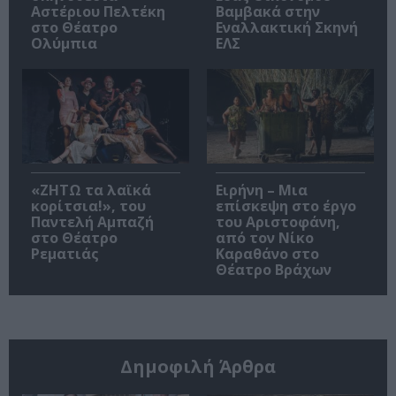
Αστέριου Πελτέκη
Βαμβακά στην
στο Θέατρο
Εναλλακτική Σκηνή
Ολύμπια
ΕΛΣ
«ΖΗΤΩ τα λαϊκά
Ειρήνη – Μια
κορίτσια!», του
επίσκεψη στο έργο
Παντελή Αμπαζή
του Αριστοφάνη,
στο Θέατρο
από τον Νίκο
Ρεματιάς
Καραθάνο στο
Θέατρο Βράχων
Δημοφιλή Άρθρα