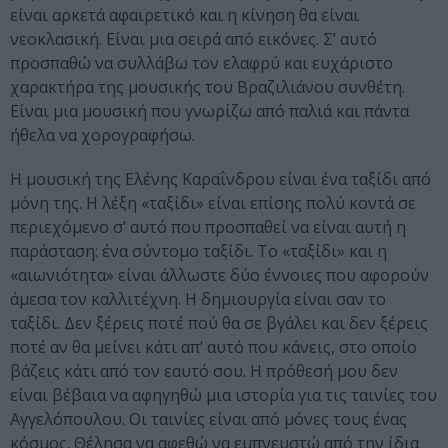
είναι αρκετά αφαιρετικό και η κίνηση θα είναι
νεοκλασική. Είναι μια σειρά από εικόνες. Σ’ αυτό
προσπαθώ να συλλάβω τον ελαφρύ και ευχάριστο
χαρακτήρα της μουσικής του Βραζιλιάνου συνθέτη.
Είναι μια μουσική που γνωρίζω από παλιά και πάντα
ήθελα να χορογραφήσω.
Η μουσική της Ελένης Καραΐνδρου είναι ένα ταξίδι από
μόνη της. Η λέξη «ταξίδι» είναι επίσης πολύ κοντά σε
περιεχόμενο σ’ αυτό που προσπαθεί να είναι αυτή η
παράσταση: ένα σύντομο ταξίδι. Το «ταξίδι» και η
«αιωνιότητα» είναι άλλωστε δύο έννοιες που αφορούν
άμεσα τον καλλιτέχνη. Η δημιουργία είναι σαν το
ταξίδι. Δεν ξέρεις ποτέ πού θα σε βγάλει και δεν ξέρεις
ποτέ αν θα μείνει κάτι απ’ αυτό που κάνεις, στο οποίο
βάζεις κάτι από τον εαυτό σου. Η πρόθεσή μου δεν
είναι βέβαια να αφηγηθώ μια ιστορία για τις ταινίες του
Αγγελόπουλου. Οι ταινίες είναι από μόνες τους ένας
κόσμος. Θέλησα να αφεθώ να εμπνευστώ από την ίδια