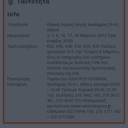
Ταυτότητα
Info
Τοποθεσία
Εθνική Λυρική Σκηνή, Ακαδημίας 59-61,
Αθήνα
Ημερομηνία
2, 3, 6, 16, 17, 20 Μαρτίου 2013 Ώρα
έναρξης 20.00
Τιμές εισιτηρίων
€50, €45, €40, €30, €25, €20 Παιδικό,
φοιτητικό: €15 Την Τετάρτη 6 Μαρτίου,
όλες οι κατηγορίες των εισιτηρίων
διατίθενται με έκπτωση 15% στο
πλαίσιο της κοινωνικής τιμολογιακής
πολιτικής της ΕΛΣ
Προπώληση
Ταμεία τoυ ΘΕΑΤΡΟΥ ΟΛΥΜΠΙΑ,
εισιτηρίων
Ακαδημίας 59-61, Αθήνα Δευτέρα 09.00
– 16.00 Τρίτη με Κυριακή 09.00–21.00
Τηλ. πωλήσεις 210 3662 100, 210 3612
461, 210 3643 725 Ηλεκτρονική
προπώληση www.nationalopera.gr –
ΟΜΑΔΙΚΑ ΕΙΣΙΤΗΡΙΑ Τηλ. 210 3711 342
– 210 3711200