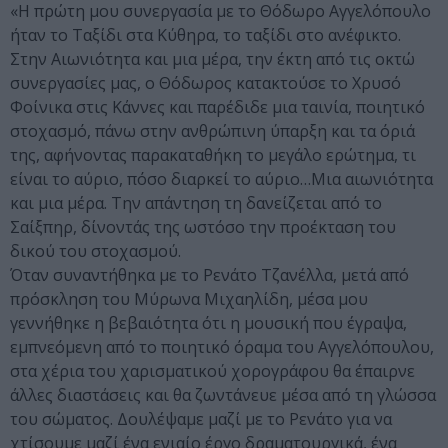
«Η πρώτη μου συνεργασία με το Θόδωρο Αγγελόπουλο
ήταν το Ταξίδι στα Κύθηρα, το ταξίδι στο ανέφικτο.
Στην Αιωνιότητα και μια μέρα, την έκτη από τις οκτώ
συνεργασίες μας, ο Θόδωρος κατακτούσε το Χρυσό
Φοίνικα στις Κάννες και παρέδιδε μια ταινία, ποιητικό
στοχασμό, πάνω στην ανθρώπινη ύπαρξη και τα όριά
της, αφήνοντας παρακαταθήκη το μεγάλο ερώτημα, τι
είναι το αύριο, πόσο διαρκεί το αύριο…Μια αιωνιότητα
και μια μέρα. Την απάντηση τη δανείζεται από το
Σαίξπηρ, δίνοντάς της ωστόσο την προέκταση του
δικού του στοχασμού.
Όταν συναντήθηκα με το Ρενάτο Τζανέλλα, μετά από
πρόσκληση του Μύρωνα Μιχαηλίδη, μέσα μου
γεννήθηκε η βεβαιότητα ότι η μουσική που έγραψα,
εμπνεόμενη από το ποιητικό όραμα του Αγγελόπουλου,
στα χέρια του χαρισματικού χορογράφου θα έπαιρνε
άλλες διαστάσεις και θα ζωντάνευε μέσα από τη γλώσσα
του σώματος. Δουλέψαμε μαζί με το Ρενάτο για να
χτίσουμε μαζί ένα ενιαίο έργο δραματουργικά, ένα