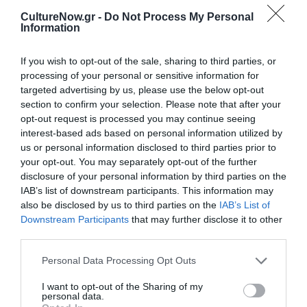
μουσική της Βραζιλίας με την ευρωπαϊκή έντεχνη
CultureNow.gr -
Do Not Process My Personal
Information
μουσική, ή, ακριβέστερα, να εφαρμόσει τεχνικές του
μπαρόκ στην παραδοσιακή βραζιλιάνικη μουσική. Το
γεγονός αυτό κάνει αρκετούς μελετητές να μιλούν για
If you wish to opt-out of the sale, sharing to third parties, or
processing of your personal or sensitive information for
επιτυχημένη σύζευξη νεοκλασικισμού, ο οποίος ήταν
targeted advertising by us, please use the below opt-out
στη μόδα περί το 1930, και εθνικισμού. Τα περισσότερα
section to confirm your selection. Please note that after your
μέρη από τις σουίτες έχουν δύο προσδιορισμούς, έναν
opt-out request is processed you may continue seeing
σε ύφος Μπαχ και έναν βραζιλιάνικο, στοιχείο που
interest-based ads based on personal information utilized by
παραπέμπει στην αξιοποίηση της παραδοσιακής
us or personal information disclosed to third parties prior to
μουσικής μέσα από μορφές της ευρωπαϊκής παράδοσης.
your opt-out. You may separately opt-out of the further
disclosure of your personal information by third parties on the
Θέατρο Ολύμπια
IAB’s list of downstream participants. This information may
also be disclosed by us to third parties on the
IAB’s List of
2, 3, 6, 16, 17, 20 Μαρτίου 2013
Downstream Participants
that may further disclose it to other
third parties.
Μουσική διεύθυνση:
Μίλτος Λογιάδης (2, 3, 17, 20/3)
Personal Data Processing Opt Outs
Τάσος Συμεωνίδης (6, 16/3)
Χορογραφία: Ρενάτο Τζανέλλα
I want to opt-out of the Sharing of my
personal data.
Σκηνικά – Κοστούμια: Κατερίνα Αγγελοπούλου / Ρενάτο