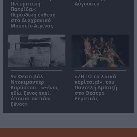
Πνευματική
Αύγουστο
Πατρίδα»:
Περιοδική έκθεση
στο Διαχρονικό
Μουσείο Αίγινας
9ο Φεστιβάλ
«ΖΗΤΩ τα λαϊκά
Ντοκιμαντέρ
κορίτσια!», του
Καρύστου – «Ξένος
Παντελή Αμπαζή
εδώ, ξένος εκεί,
στο Θέατρο
όπου κι αν πάω
Ρεματιάς
ξένος»