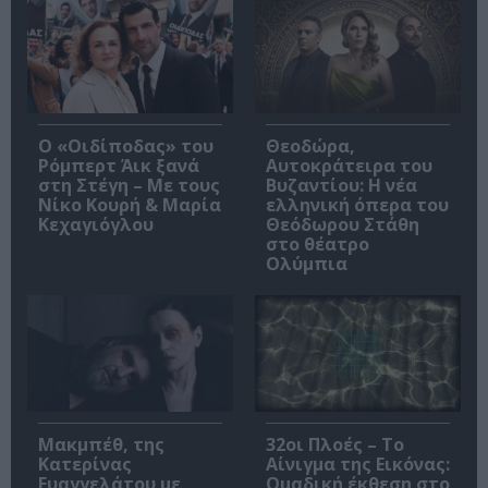
O «Οιδίποδας» του
Θεοδώρα,
Ρόμπερτ Άικ ξανά
Αυτοκράτειρα του
στη Στέγη – Με τους
Βυζαντίου: Η νέα
Νίκο Κουρή & Μαρία
ελληνική όπερα του
Κεχαγιόγλου
Θεόδωρου Στάθη
στο θέατρο
Ολύμπια
Μακμπέθ, της
32οι Πλοές – Το
Κατερίνας
Αίνιγμα της Εικόνας:
Ευαγγελάτου με
Ομαδική έκθεση στο