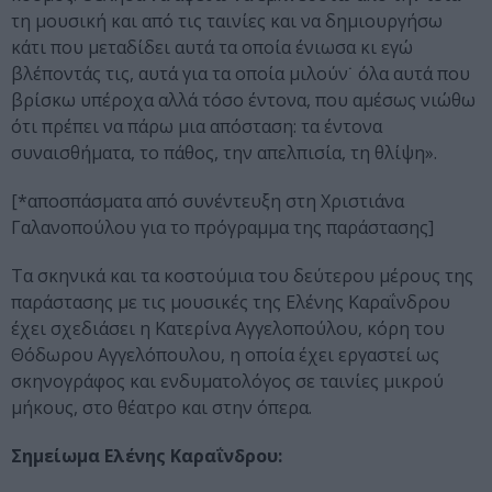
τη μουσική και από τις ταινίες και να δημιουργήσω
κάτι που μεταδίδει αυτά τα οποία ένιωσα κι εγώ
βλέποντάς τις, αυτά για τα οποία μιλούν˙ όλα αυτά που
βρίσκω υπέροχα αλλά τόσο έντονα, που αμέσως νιώθω
ότι πρέπει να πάρω μια απόσταση: τα έντονα
συναισθήματα, το πάθος, την απελπισία, τη θλίψη».
[*αποσπάσματα από συνέντευξη στη Χριστιάνα
Γαλανοπούλου για το πρόγραμμα της παράστασης]
Τα σκηνικά και τα κοστούμια του δεύτερου μέρους της
παράστασης με τις μουσικές της Ελένης Καραΐνδρου
έχει σχεδιάσει η Κατερίνα Αγγελοπούλου, κόρη του
Θόδωρου Αγγελόπουλου, η οποία έχει εργαστεί ως
σκηνογράφος και ενδυματολόγος σε ταινίες μικρού
μήκους, στο θέατρο και στην όπερα.
Σημείωμα Ελένης Καραΐνδρου: