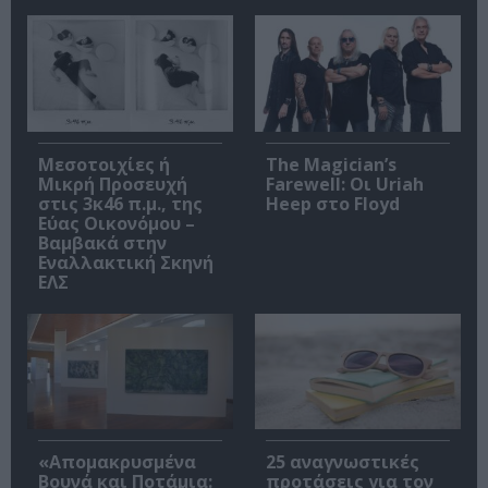
Μεσοτοιχίες ή
The Magician’s
Μικρή Προσευχή
Farewell: Οι Uriah
στις 3κ46 π.μ., της
Heep στο Floyd
Εύας Οικονόμου –
Βαμβακά στην
Εναλλακτική Σκηνή
ΕΛΣ
«Απομακρυσμένα
25 αναγνωστικές
Βουνά και Ποτάμια:
προτάσεις για τον