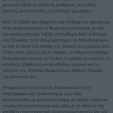
μουσικό ταξίδι με πολλούς σταθμούς, με πολλές
εικόνες, με ανατροπές, με εναλλαγή χρωμάτων.
Από Το λιβάδι που δακρύζει και το θέμα του πρόσφυγα,
στην αναχώρηση και το θέμα της αιωνιότητας κι από
την Αναζήτηση στο Ταξίδι στα Κύθηρα. Από το Βλέμμα
του Οδυσσέα, στον αποχαιρετισμό του Μελισσοκόμου
κι από το Χορό στο ποτάμι της Σκόνης του χρόνου, στο
Τοπίο στην ομίχλη και το Adagio – το θέμα του πατέρα.
Η συνάντηση μου με το Ρενάτο, ο τρόπος που ακούει τη
μουσική, η βαθειά του ευαισθησία, η γνώση και το
ταλέντο του, πιστεύω θα φωτίσουν αθέατες πλευρές
της μουσικής μου.
Η παρουσία της Κατερίνας Αγγελοπούλου στη
σκηνογραφία και τα κοστούμια, μιας νέας
καλλιτέχνιδας με φλόγα και όραμα, με γεμίζει χαρά και
συγκίνηση γιατί πιστεύω πως μαζί με το ταλέντο της
καταθέτει ένα σημαντικό συγκινησιακό φορτίο και μια