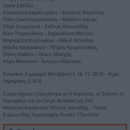
Ίγκορ Σιάτζκο
Σταυρούλα Καμπουράκη – Αντώνης Κορούτης
Πόπη Σακελλαροπούλου – Μπλέντι Λατίφι
Όλγα Ζουρμπινά – Στέλιος Κατωπόδης
Βίκυ Τσιρογιάννη – Εσμεράλντο Μπίτρο
Μαργαρίτα Κώστογλου – Μάικλ Ντούλαν
Μάγδα Λαγογιάννη – Πέτρος Κουρουπάκης
Ελένη Κλάδου – Νίκος Μοσχής
Κόμη Κλουκίνα – Άντριου Κάμινγκς
Σοπράνο: Ευμορφία Μεταξάκη (2, 16, 17, 20/3) – Κίρα
Λαμπράκη (3, 6/3)
Συμμετέχουν η Ορχήστρα, οι Α΄ Χορευτές, οι Σολίστ, οι
Κορυφαίοι και το Corps de Ballet της ΕΛΣ
Μουσική διεύθυνση: Μίλτος Λογιάδης – Τάσος
Συμεωνίδης Χορογραφία: Ρενάτο Τζανέλλα