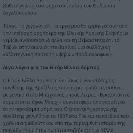
βαθειά γνώση του ψυχικού τοπίου του Θόδωρου
Αγγελόπουλου.
Τέλος, το γεγονός ότι τα έργα μου θα ερμηνευτούν από
την υπέροχη ορχήστρα της Εθνικής Λυρικής Σκηνής με
γεμίζει ενθουσιασμό αλλά και τη βεβαιότητα ότι το
Ταξίδι στην αιωνιότητα θα είναι μια συλλογική
καλλιτεχνική πρόταση υψηλών προδιαγραφών».
Λίγα λόγια για τον Εϊτόρ Βίλλα-Λόμπος:
Ο Εϊτόρ Βίλλα-Λόμπος είναι ίσως ο γνωστότερος
συνθέτης της Βραζιλίας και η πέμπτη από τις σουίτες
με γενικό τίτλο Μπαχιάνας μπραζιλέιρας –Βραζιλιάνικα
κομμάτια σε ύφος Μπαχ – συνεισέφερε αποφασιστικά
στην παγκόσμια φήμη του. Ο ισπανικής καταγωγής
συνθέτης γεννήθηκε το 1887 στο Ρίο και τα παιδικά του
χρόνια σημαδεύτηκαν από την ταραγμένη ιστορία της
πατρίδας του. Στην ουσία αυτοδίδακτος, ο Βίλλα-