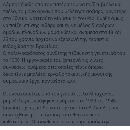
Λόμπος έμαθε από τον πατέρα του να παίζει βιόλα και
τσέλο, το μόνο όργανο που μελέτησε σοβαρά, αργότερα
στο Εθνικό Ινστιτούτο Μουσικής του Ρίο. Έμαθε όμως
να παίζει επίσης κιθάρα και έγινε μέλος διαφόρων
ομάδων πλανόδιων μουσικών και ανάμεσα στα 18 και
25 του χρόνια άρχισε να εξερευνά την τεράστια
ενδοχώρα της Βραζιλίας.
Ο πολυγραφότατος συνθέτης πέθανε στη γενέτειρά του
το 1959. Η εργογραφία του ξεπερνά τις χίλιες
συνθέσεις, ανάμεσα στις οποίες πέντε όπερες,
δεκαπέντε μπαλέτα, έργα θρησκευτικής μουσικής,
συμφωνικά έργα, κοντσέρτα κ.λπ.
Οι εννέα σουίτες υπό τον γενικό τίτλο Μπαχιάνας
μπραζιλέιρας γράφηκαν ανάμεσα στα 1930 και 1945,
δηλαδή την περίοδο κατά την οποία ο Βίλλα-Λόμπος
συντάχθηκε με τα ιδεώδη του εθνικιστικού
καθεστώτος. Οι συνθέσεις αυτές μαρτυρούν την
προσπάθεια του να παντρέψει την παραδοσιακή