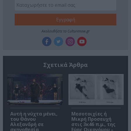
Ακολουθήστε το Culturenow.gr
Σχετικά Άρθρα
Αυτή η νύχτα μένει,
Μεσοτοιχίες ή
του Θάνου
Μικρή Προσευχή
Αλεξανδρή σε
στις 3κ46 π.μ., της
σκηνοθεσία
Εύας Οικονόμου –