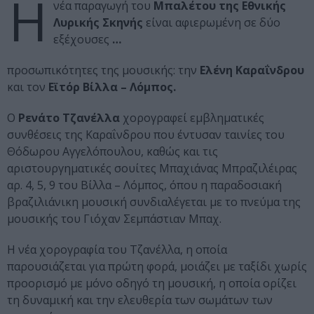
Η
νέα παραγωγή του
Μπαλέτου της Εθνικής
Λυρικής Σκηνής
είναι αφιερωμένη σε δύο
εξέχουσες
…
προσωπικότητες της μουσικής: την
Ελένη Καραΐνδρου
και τον
Εϊτόρ Βίλλα – Λόμπος.
Ο
Ρενάτο Τζανέλλα
χορογραφεί εμβληματικές
συνθέσεις της Καραΐνδρου που έντυσαν ταινίες του
Θόδωρου Αγγελόπουλου, καθώς και τις
αριστουργηματικές σουίτες Μπαχιάνας Μπραζιλέιρας
αρ. 4, 5, 9 του Βίλλα – Λόμπος, όπου η παραδοσιακή
βραζιλιάνικη μουσική συνδιαλέγεται με το πνεύμα της
μουσικής του Γιόχαν Σεμπάστιαν Μπαχ.
Η νέα χορογραφία του Τζανέλλα, η οποία
παρουσιάζεται για πρώτη φορά, μοιάζει με ταξίδι χωρίς
προορισμό με μόνο οδηγό τη μουσική, η οποία ορίζει
τη δυναμική και την ελευθερία των σωμάτων των