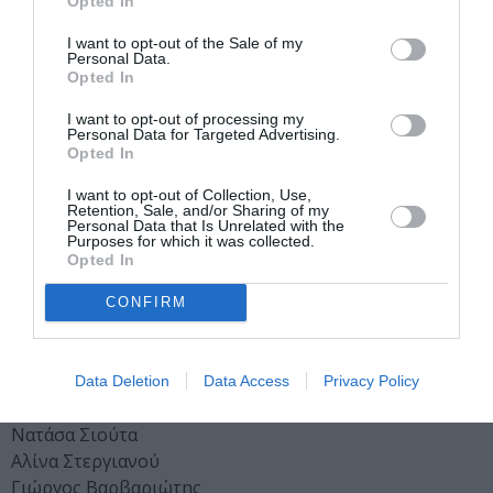
Opted In
Τζανέλλα
I want to opt-out of the Sale of my
Φωτισμοί: Βινίτσιο Κέλι
Personal Data.
Opted In
Ταξίδι στην αιωνιότητα
I want to opt-out of processing my
Στράτος Παπανούσης
Personal Data for Targeted Advertising.
Ευρυδίκη Ισαακίδου – Αλεξάντερ Νέσκωβ
Opted In
Μαρία Κουσουνή – Βαγγέλης Μπίκος
I want to opt-out of Collection, Use,
Χριστίνα Μακρίδου – Ντανίλο Ζέκα
Retention, Sale, and/or Sharing of my
Μάνια Καραβασίλη – Έλτον Ντιμρότσι
Personal Data that Is Unrelated with the
Purposes for which it was collected.
Άννα Φράγκου – Αγάπιος Αγαπιάδης
Opted In
Ελεάνα Ανδρεούδη – Μιχάλης Φ. Παππάς
CONFIRM
Βανέσα Κούρκουλου – Θανάσης Σολωμός
Βίκυ Μπούρχα – Γιάννης Μπενέτος
Μπαχιάνας Μπραζιλέιρας
Data Deletion
Data Access
Privacy Policy
Αιμιλία Γάσπαρη
Νατάσα Σιούτα
Αλίνα Στεργιανού
Γιώργος Βαρβαριώτης