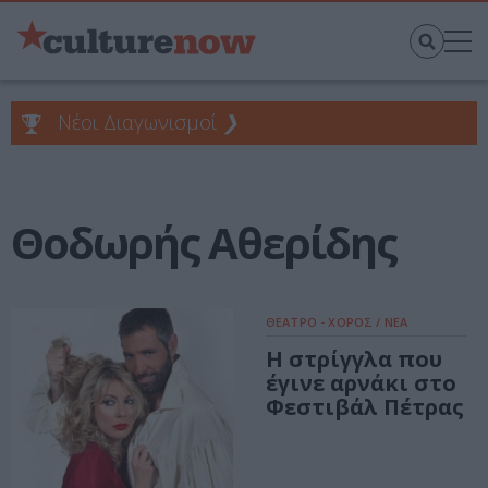
Νέοι Διαγωνισμοί
❯
Θοδωρής Αθερίδης
ΘΕΑΤΡΟ - ΧΟΡΟΣ / ΝΕΑ
H στρίγγλα που
έγινε αρνάκι στο
Φεστιβάλ Πέτρας