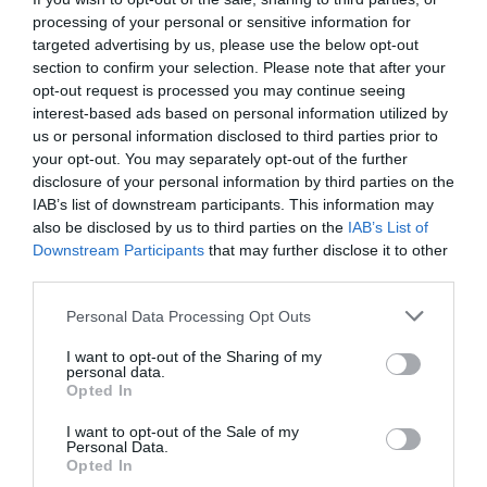
Η Ελένη του
processing of your personal or sensitive information for
Ευριπίδη στη Χίο
targeted advertising by us, please use the below opt-out
section to confirm your selection. Please note that after your
opt-out request is processed you may continue seeing
interest-based ads based on personal information utilized by
us or personal information disclosed to third parties prior to
your opt-out. You may separately opt-out of the further
disclosure of your personal information by third parties on the
ΘΕΑΤΡΟ - ΧΟΡΟΣ / ΝΕΑ
IAB’s list of downstream participants. This information may
Δεν μπορώ να
also be disclosed by us to third parties on the
IAB’s List of
μείνω μόνη μου
Downstream Participants
that may further disclose it to other
third parties.
❮ Προηγούμενη
5
Personal Data Processing Opt Outs
I want to opt-out of the Sharing of my
personal data.
Opted In
I want to opt-out of the Sale of my
Personal Data.
Opted In
Τελευταία