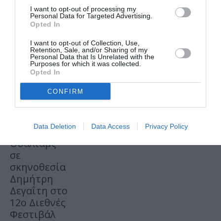
νέα
I want to opt-out of processing my
Personal Data for Targeted Advertising.
Opted In
I want to opt-out of Collection, Use,
Retention, Sale, and/or Sharing of my
Personal Data that Is Unrelated with the
Purposes for which it was collected.
Opted In
ΠΑΙΔΙ / ΝΕΑ
06.08.2026 | 10.24
CONFIRM
O κύριος
Βρομύλος,
του
Data Deletion
Data Access
Privacy Policy
Ντέιβιντ
Ουάλιαμς
σε
σκηνοθεσία
Δημήτρη
Δεγαΐτη στο
12ο Διεθνές
Φεστιβάλ