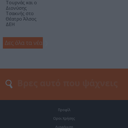
Τουρνάς και ο
Διονύσης
Τσακνής στο
Θέατρο Άλσος
ΔΕΗ
Δες όλα τα νέα
❯
Προφίλ
Οροι Χρήσης
Διαφήμιση