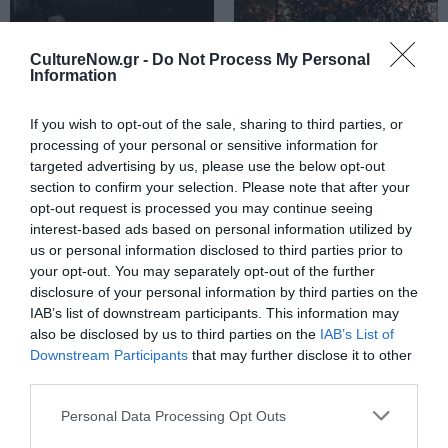
CultureNow.gr -
Do Not Process My Personal
ΜΟΥΣΙΚΗ / ΜΟΥΣΙΚΑ ΝΕΑ
ΘΕΜΑΤΑ / ΝΕΑ
Information
Η Ντόρα
Η πιο λαμπερή
Μπακοπούλου με
Παραμονή
If you wish to opt-out of the sale, sharing to third parties, or
εκλεκτούς
Πρωτοχρονιάς
processing of your personal or sensitive information for
φίλους στο
στην Πλατεία
targeted advertising by us, please use the below opt-out
Μέγαρο
Συντάγματος!
section to confirm your selection. Please note that after your
Μουσικής
opt-out request is processed you may continue seeing
Αθηνών
interest-based ads based on personal information utilized by
us or personal information disclosed to third parties prior to
your opt-out. You may separately opt-out of the further
disclosure of your personal information by third parties on the
IAB’s list of downstream participants. This information may
also be disclosed by us to third parties on the
IAB’s List of
Downstream Participants
that may further disclose it to other
third parties.
Personal Data Processing Opt Outs