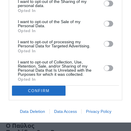
I want to opt-out of the Sharing of my
personal data.
ΜΟΥΣΙΚΗ / ΜΟΥΣΙΚΑ ΝΕΑ
ΜΟΥΣΙΚΗ / ΜΟΥΣΙΚΑ ΝΕΑ
Opted In
Μόνο Ψέματα: Ο
Ο Maluma live σε
I want to opt-out of the Sale of my
Φοίβος
Αθήνα και
Personal Data.
Δεληβοριάς στο
Θεσσαλονίκη –
Opted In
Κύτταρο –
Αναβολή
Αναβολή
I want to opt-out of processing my
Personal Data for Targeted Advertising.
Opted In
ΜΟΥΣΙΚΗ / ΜΟΥΣΙΚΑ ΝΕΑ
I want to opt-out of Collection, Use,
Space Paradise
Retention, Sale, and/or Sharing of my
Personal Data that Is Unrelated with the
στο Faust
Purposes for which it was collected.
Opted In
CONFIRM
Data Deletion
Data Access
Privacy Policy
ΜΟΥΣΙΚΗ / ΜΟΥΣΙΚΑ ΝΕΑ
Ο Παύλος