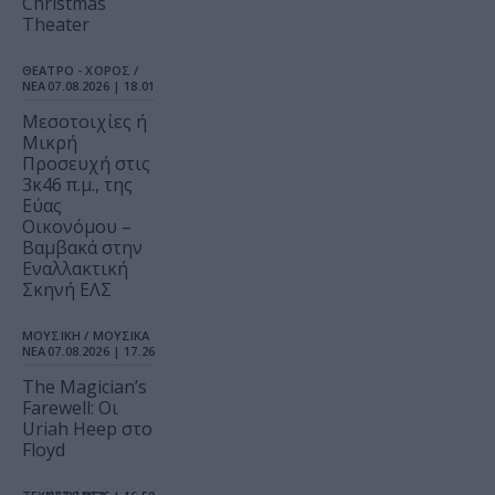
Christmas
Theater
ΘΕΑΤΡΟ - ΧΟΡΟΣ /
ΝΕΑ
07.08.2026 | 18.01
Μεσοτοιχίες ή
Μικρή
Προσευχή στις
3κ46 π.μ., της
Εύας
Οικονόμου –
Βαμβακά στην
Εναλλακτική
Σκηνή ΕΛΣ
ΜΟΥΣΙΚΗ / ΜΟΥΣΙΚΑ
ΝΕΑ
07.08.2026 | 17.26
The Magician’s
Farewell: Οι
Uriah Heep στο
Floyd