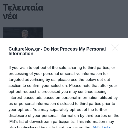
Τελευταία
νέα
CultureNow.gr -
Do Not Process My Personal
Information
ΜΟΥΣΙΚΗ / ΜΟΥΣΙΚΑ
ΝΕΑ
06.08.2026 | 20.02
Σταύρος
If you wish to opt-out of the sale, sharing to third parties, or
processing of your personal or sensitive information for
Ξαρχάκος:
targeted advertising by us, please use the below opt-out
Ταξίδι στο
section to confirm your selection. Please note that after your
φως στο
opt-out request is processed you may continue seeing
Θέατρο
interest-based ads based on personal information utilized by
Λυκαβηττού
us or personal information disclosed to third parties prior to
your opt-out. You may separately opt-out of the further
disclosure of your personal information by third parties on the
ΘΕΑΤΡΟ - ΧΟΡΟΣ /
ΝΕΑ
06.08.2026 | 19.04
IAB’s list of downstream participants. This information may
also be disclosed by us to third parties on the
IAB’s List of