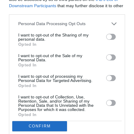
Artist
Downstream Participants
that may further disclose it to other
Unknown*
[Αγνώστου
third parties.
Καλλιτέχνη*]
*Η Ήβη ήταν
Personal Data Processing Opt Outs
εδώ:
Παγκόσμια
I want to opt-out of the Sharing of my
personal data.
πρεμιέρα στο
Opted In
Δημοτικό
Θέατρο
I want to opt-out of the Sale of my
Πειραιά
Personal Data.
Opted In
ΜΟΥΣΙΚΗ / ΜΟΥΣΙΚΑ
ΝΕΑ
06.08.2026 | 18.01
I want to opt-out of processing my
Personal Data for Targeted Advertising.
Η Μουσική
Opted In
Τεχνόπολη
2026
I want to opt-out of Collection, Use,
υποδέχεται
Retention, Sale, and/or Sharing of my
Personal Data that Is Unrelated with the
έναν δυναμικό
Purposes for which it was collected.
συναυλιακό
Opted In
Σεπτέμβριο!
CONFIRM
ΘΕΑΤΡΟ - ΧΟΡΟΣ /