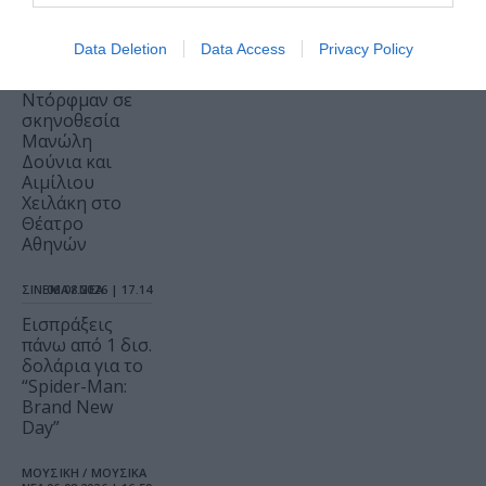
ΝΕΑ
06.08.2026 | 17.26
Ο Θάνατος και
Data Deletion
Data Access
Privacy Policy
η Κόρη, του
Άριελ
Ντόρφμαν σε
σκηνοθεσία
Μανώλη
Δούνια και
Αιμίλιου
Χειλάκη στο
Θέατρο
Αθηνών
ΣΙΝΕΜΑ / ΝΕΑ
06.08.2026 | 17.14
Εισπράξεις
πάνω από 1 δισ.
δολάρια για το
“Spider-Man:
Brand New
Day”
ΜΟΥΣΙΚΗ / ΜΟΥΣΙΚΑ